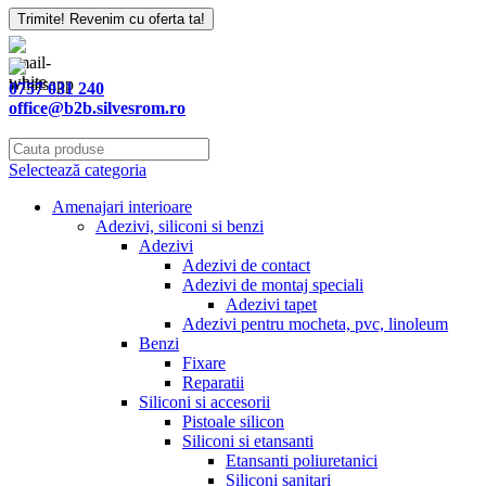
Trimite! Revenim cu oferta ta!
Company
Name
*
0757 031 240
office@b2b.silvesrom.ro
Selectează categoria
Amenajari interioare
Adezivi, siliconi si benzi
Adezivi
Adezivi de contact
Adezivi de montaj speciali
Adezivi tapet
Adezivi pentru mocheta, pvc, linoleum
Benzi
Fixare
Reparatii
Siliconi si accesorii
Pistoale silicon
Siliconi si etansanti
Etansanti poliuretanici
Siliconi sanitari