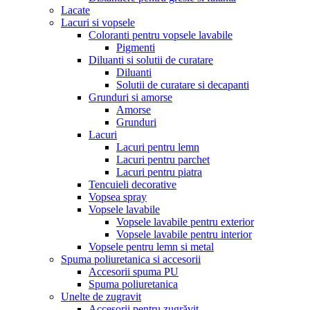
Lacate
Lacuri si vopsele
Coloranti pentru vopsele lavabile
Pigmenti
Diluanti si solutii de curatare
Diluanti
Solutii de curatare si decapanti
Grunduri si amorse
Amorse
Grunduri
Lacuri
Lacuri pentru lemn
Lacuri pentru parchet
Lacuri pentru piatra
Tencuieli decorative
Vopsea spray
Vopsele lavabile
Vopsele lavabile pentru exterior
Vopsele lavabile pentru interior
Vopsele pentru lemn si metal
Spuma poliuretanica si accesorii
Accesorii spuma PU
Spuma poliuretanica
Unelte de zugravit
Accesorii pentru zugrăvit