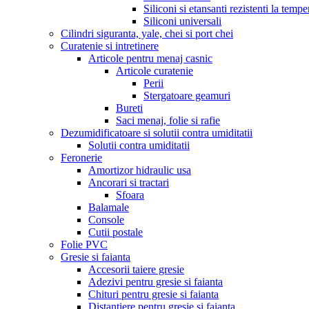
Siliconi si etansanti rezistenti la tempe
Siliconi universali
Cilindri siguranta, yale, chei si port chei
Curatenie si intretinere
Articole pentru menaj casnic
Articole curatenie
Perii
Stergatoare geamuri
Bureti
Saci menaj, folie si rafie
Dezumidificatoare si solutii contra umiditatii
Solutii contra umiditatii
Feronerie
Amortizor hidraulic usa
Ancorari si tractari
Sfoara
Balamale
Console
Cutii postale
Folie PVC
Gresie si faianta
Accesorii taiere gresie
Adezivi pentru gresie si faianta
Chituri pentru gresie si faianta
Distantiere pentru gresie si faianta