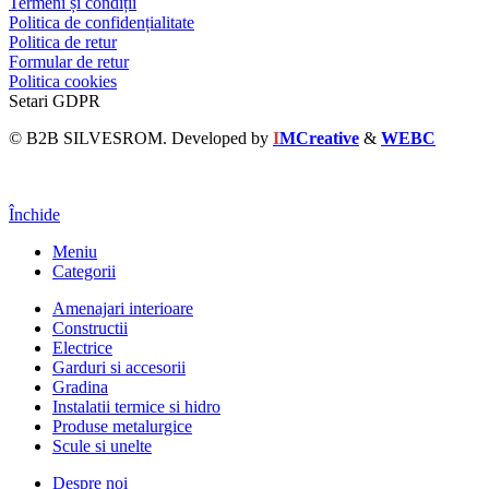
Termeni și condiții
Politica de confidențialitate
Politica de retur
Formular de retur
Politica cookies
Setari GDPR
© B2B SILVESROM. Developed by
I
MCreative
&
WEBC
Închide
Meniu
Categorii
Amenajari interioare
Constructii
Electrice
Garduri si accesorii
Gradina
Instalatii termice si hidro
Produse metalurgice
Scule si unelte
Despre noi