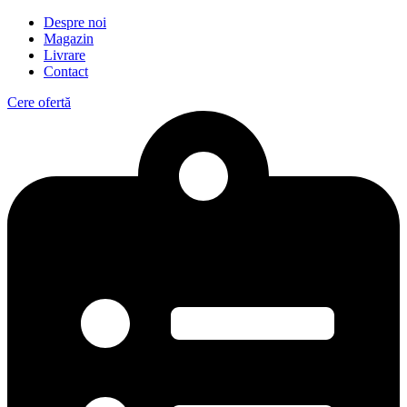
Despre noi
Magazin
Livrare
Contact
Cere ofertă