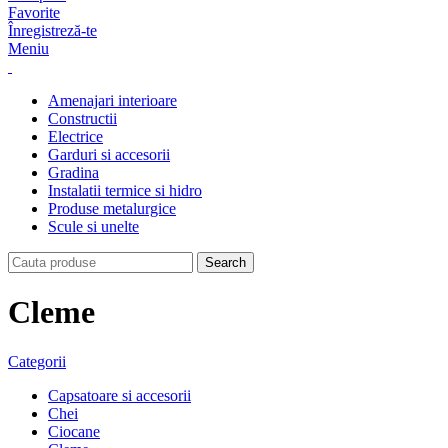
Favorite
Înregistreză-te
Meniu
Amenajari interioare
Constructii
Electrice
Garduri si accesorii
Gradina
Instalatii termice si hidro
Produse metalurgice
Scule si unelte
Search
Cleme
Categorii
Capsatoare si accesorii
Chei
Ciocane