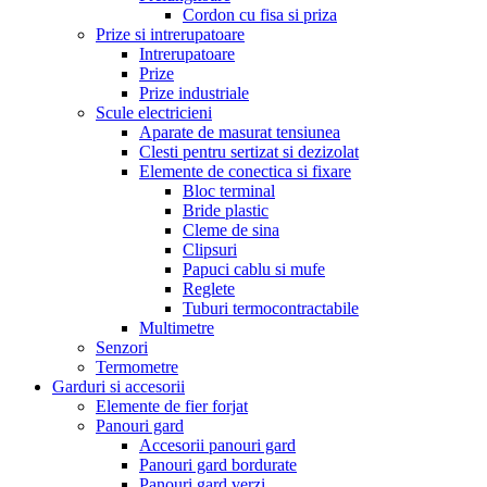
Cordon cu fisa si priza
Prize si intrerupatoare
Intrerupatoare
Prize
Prize industriale
Scule electricieni
Aparate de masurat tensiunea
Clesti pentru sertizat si dezizolat
Elemente de conectica si fixare
Bloc terminal
Bride plastic
Cleme de sina
Clipsuri
Papuci cablu si mufe
Reglete
Tuburi termocontractabile
Multimetre
Senzori
Termometre
Garduri si accesorii
Elemente de fier forjat
Panouri gard
Accesorii panouri gard
Panouri gard bordurate
Panouri gard verzi