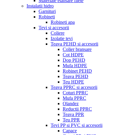
Materiale etansare filete
Instalatii hidro
Garnituri
Robineti
Robineti apa
Tevi si accesorii
Coliere
Izolatie tevi
Teava PEHD si accesorii
Colier bransare
Cot HDPE
Dop PEHD
Mufa HDPE
Robinet PEHD
Teava PEHD
Teu HDPE
Teava PPRC si accesorii
Coturi PPRC
Mufa PPRC
Olandez
Reductii PPRC
Teava PPR
Teu PPR
Tevi PP si PVC si accesorii
Capace