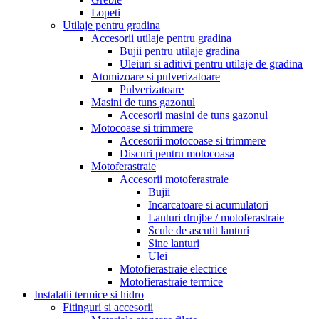
Lopeti
Utilaje pentru gradina
Accesorii utilaje pentru gradina
Bujii pentru utilaje gradina
Uleiuri si aditivi pentru utilaje de gradina
Atomizoare si pulverizatoare
Pulverizatoare
Masini de tuns gazonul
Accesorii masini de tuns gazonul
Motocoase si trimmere
Accesorii motocoase si trimmere
Discuri pentru motocoasa
Motoferastraie
Accesorii motoferastraie
Bujii
Incarcatoare si acumulatori
Lanturi drujbe / motoferastraie
Scule de ascutit lanturi
Sine lanturi
Ulei
Motofierastraie electrice
Motofierastraie termice
Instalatii termice si hidro
Fitinguri si accesorii