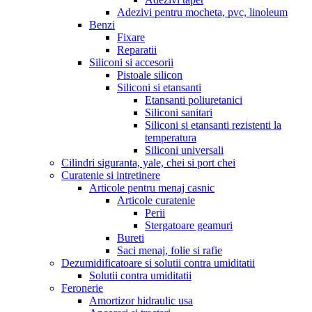
Adezivi pentru mocheta, pvc, linoleum
Benzi
Fixare
Reparatii
Siliconi si accesorii
Pistoale silicon
Siliconi si etansanti
Etansanti poliuretanici
Siliconi sanitari
Siliconi si etansanti rezistenti la
temperatura
Siliconi universali
Cilindri siguranta, yale, chei si port chei
Curatenie si intretinere
Articole pentru menaj casnic
Articole curatenie
Perii
Stergatoare geamuri
Bureti
Saci menaj, folie si rafie
Dezumidificatoare si solutii contra umiditatii
Solutii contra umiditatii
Feronerie
Amortizor hidraulic usa