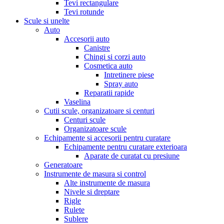
Tevi rectangulare
Tevi rotunde
Scule si unelte
Auto
Accesorii auto
Canistre
Chingi si corzi auto
Cosmetica auto
Intretinere piese
Spray auto
Reparatii rapide
Vaselina
Cutii scule, organizatoare si centuri
Centuri scule
Organizatoare scule
Echipamente si accesorii pentru curatare
Echipamente pentru curatare exterioara
Aparate de curatat cu presiune
Generatoare
Instrumente de masura si control
Alte instrumente de masura
Nivele si dreptare
Rigle
Rulete
Sublere