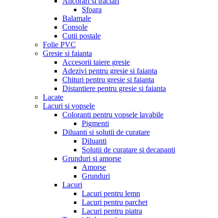
Ancorari si tractari
Sfoara
Balamale
Console
Cutii postale
Folie PVC
Gresie si faianta
Accesorii taiere gresie
Adezivi pentru gresie si faianta
Chituri pentru gresie si faianta
Distantiere pentru gresie si faianta
Lacate
Lacuri si vopsele
Coloranti pentru vopsele lavabile
Pigmenti
Diluanti si solutii de curatare
Diluanti
Solutii de curatare si decapanti
Grunduri si amorse
Amorse
Grunduri
Lacuri
Lacuri pentru lemn
Lacuri pentru parchet
Lacuri pentru piatra