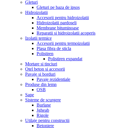
Gleturi
Gleturi pe baza de ipsos
Hidroizolatii
Accesorii pentru hidroizolatii
Hidroizolatii pardoseli
Membrane bituminoase
Reparatii si hidroizolatii acoperis
Izolatii termice
Accesorii pentru termoizolatii
Plasa fibra de sticla
Polistiren
Polistiren expandat
Mortare si tinciuri
Otel beton si accesorii
Pavaje si borduri
Pavaje rezidentiale
Produse din lemn
OSB
Sape
Sisteme de scurgere
Burlane
Jgheab
Rigole
Utilaje pentru constructii
Betoniere