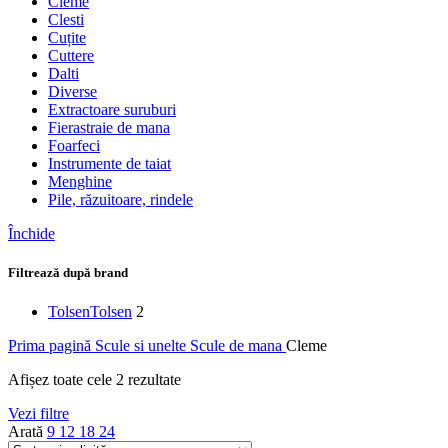
Cleme
Clesti
Cuțite
Cuttere
Dalti
Diverse
Extractoare suruburi
Fierastraie de mana
Foarfeci
Instrumente de taiat
Menghine
Pile, răzuitoare, rindele
Închide
Filtrează după brand
Tolsen
Tolsen
2
Prima pagină
Scule si unelte
Scule de mana
Cleme
Afișez toate cele 2 rezultate
Vezi filtre
Arată
9
12
18
24