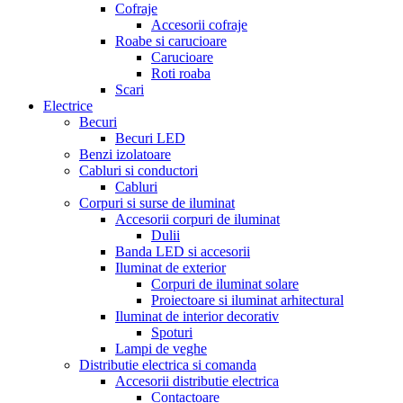
Cofraje
Accesorii cofraje
Roabe si carucioare
Carucioare
Roti roaba
Scari
Electrice
Becuri
Becuri LED
Benzi izolatoare
Cabluri si conductori
Cabluri
Corpuri si surse de iluminat
Accesorii corpuri de iluminat
Dulii
Banda LED si accesorii
Iluminat de exterior
Corpuri de iluminat solare
Proiectoare si iluminat arhitectural
Iluminat de interior decorativ
Spoturi
Lampi de veghe
Distributie electrica si comanda
Accesorii distributie electrica
Contactoare