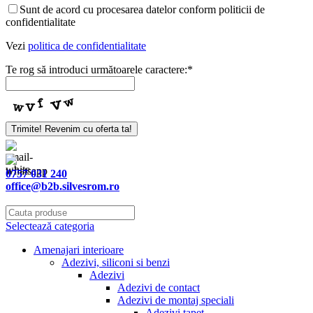
Sunt de acord cu procesarea datelor conform politicii de
confidentialitate
Vezi
politica de confidentialitate
Te rog să introduci următoarele caractere:
*
Trimite! Revenim cu oferta ta!
0757 031 240
office@b2b.silvesrom.ro
Selectează categoria
Amenajari interioare
Adezivi, siliconi si benzi
Adezivi
Adezivi de contact
Adezivi de montaj speciali
Adezivi tapet