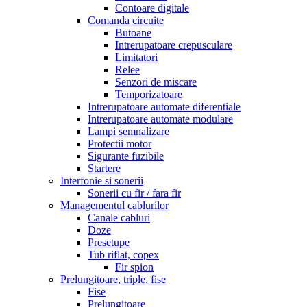
Contoare digitale
Comanda circuite
Butoane
Intrerupatoare crepusculare
Limitatori
Relee
Senzori de miscare
Temporizatoare
Intrerupatoare automate diferentiale
Intrerupatoare automate modulare
Lampi semnalizare
Protectii motor
Sigurante fuzibile
Startere
Interfonie si sonerii
Sonerii cu fir / fara fir
Managementul cablurilor
Canale cabluri
Doze
Presetupe
Tub riflat, copex
Fir spion
Prelungitoare, triple, fise
Fise
Prelungitoare