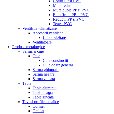
Coturi PP si PVC
Mufa redus
Mufe duble PP si PVC
Ramificatii PP si PVC
Reductii PP si PVC
Teava PVC
Ventilatie, climatizare
Accesorii ventilatie
Usi de vizitare
Ventilatoare
Produse metalurgice
Sarma si cuie
Cuie
Cuie constructii
Cuie de uz general
Sarma ghimpata
Sarma neagra
Sarma zincata
Tabla
Tabla aluminiu
Tabla neagra
Tabla zincata
Tevi si profile metalice
Cornier
Otel lat