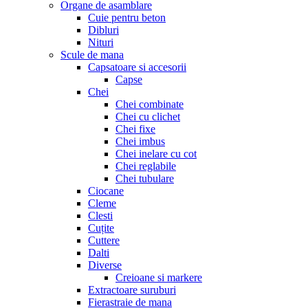
Organe de asamblare
Cuie pentru beton
Dibluri
Nituri
Scule de mana
Capsatoare si accesorii
Capse
Chei
Chei combinate
Chei cu clichet
Chei fixe
Chei imbus
Chei inelare cu cot
Chei reglabile
Chei tubulare
Ciocane
Cleme
Clesti
Cuțite
Cuttere
Dalti
Diverse
Creioane si markere
Extractoare suruburi
Fierastraie de mana