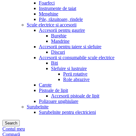
Foarfeci
Instrumente de taiat
Menghine
Pile, răzuitoare, rindele
Scule electrice si accesorii
Accesorii pentru gaurire
Burghie
Mandrine
Accesorii pentru taiere si slefuire
Discuri
Accesorii si consumabile scule electrice
Biti
Slefuire si lustruire
Perii rotative
Role abrazive
Carote
Pistoale de lipit
Accesorii pistoale de lipit
Polizoare unghiulare
Surubelnite
Surubelnite pentru electricieni
Search
Contul meu
Compară