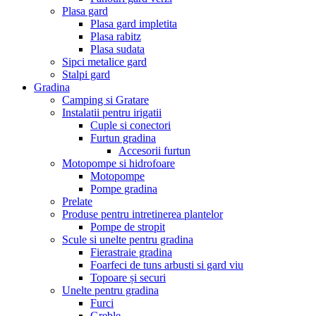
Plasa gard
Plasa gard impletita
Plasa rabitz
Plasa sudata
Sipci metalice gard
Stalpi gard
Gradina
Camping si Gratare
Instalatii pentru irigatii
Cuple si conectori
Furtun gradina
Accesorii furtun
Motopompe si hidrofoare
Motopompe
Pompe gradina
Prelate
Produse pentru intretinerea plantelor
Pompe de stropit
Scule si unelte pentru gradina
Fierastraie gradina
Foarfeci de tuns arbusti si gard viu
Topoare și securi
Unelte pentru gradina
Furci
Greble