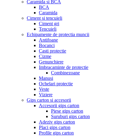
Caramida si BCA
BCA
Caramida
Ciment si tencuieli
Ciment gri
Tencuieli
Echipamente de protectia muncii
Antifoane
Bocanci
Casti protectie
Cizme
Genunchiere
Imbracaminte de protectie
Combinezoane
Manusi
Ochelari protectie
Veste
Viziere
Gips carton si accesorii
Accesorii gips carton
Piese gips carton
Suruburi gips carton
Adeziv gips carton
Placi gips carton
Profile gips carton