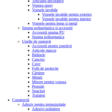
Tencuieli decorative
Vopsea spray
Vopsele lavabile
Vopsele lavabile pentru exterior
Vopsele lavabile pentru interior
Vopsele pentru lemn si metal
Spuma poliuretanica si accesorii
Accesorii spuma PU
Spuma poliuretanica
Unelte de zugravit
Accesorii pentru zugrăvit
Articole marcaj
Bidinele
Cancioc
Cuve
Folii de protecție
Gletiere
Mistrii
Mixere pentru vopsea
Pensule
Spacluri
Trafaleti
Constructii
Adeziv pentru termoizolatie
Adezivi polistiren