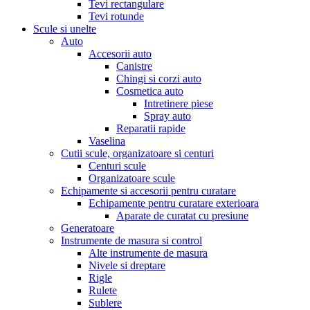
Tevi rectangulare
Tevi rotunde
Scule si unelte
Auto
Accesorii auto
Canistre
Chingi si corzi auto
Cosmetica auto
Intretinere piese
Spray auto
Reparatii rapide
Vaselina
Cutii scule, organizatoare si centuri
Centuri scule
Organizatoare scule
Echipamente si accesorii pentru curatare
Echipamente pentru curatare exterioara
Aparate de curatat cu presiune
Generatoare
Instrumente de masura si control
Alte instrumente de masura
Nivele si dreptare
Rigle
Rulete
Sublere