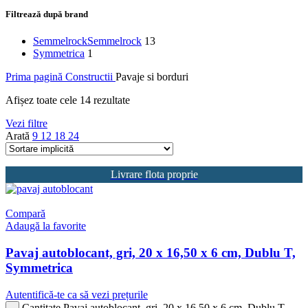
Filtrează după brand
Semmelrock
Semmelrock
13
Symmetrica
1
Prima pagină
Constructii
Pavaje si borduri
Afișez toate cele 14 rezultate
Vezi filtre
Arată
9
12
18
24
Livrare flota proprie
Compară
Adaugă la favorite
Pavaj autoblocant, gri, 20 x 16,50 x 6 cm, Dublu T,
Symmetrica
Autentifică-te ca să vezi prețurile
Cantitate Pavaj autoblocant, gri, 20 x 16,50 x 6 cm, Dublu T,