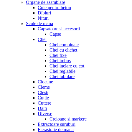
Organe de asamblare
Cuie pentru beton
Dibluri
Nituri
Scule de mana
Capsatoare si accesorii
Capse
Chei
Chei combinate
Chei cu clichet
Chei fixe
Chei imbus
Chei inelare cu cot
Chei reglabile
Chei tubulare
Ciocane
Cleme
Clesti
Cuțite
Cuttere
Dalti
Diverse
Creioane si markere
Extractoare suruburi
Fierastraie de mana