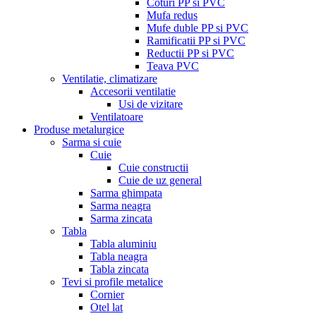
Coturi PP si PVC
Mufa redus
Mufe duble PP si PVC
Ramificatii PP si PVC
Reductii PP si PVC
Teava PVC
Ventilatie, climatizare
Accesorii ventilatie
Usi de vizitare
Ventilatoare
Produse metalurgice
Sarma si cuie
Cuie
Cuie constructii
Cuie de uz general
Sarma ghimpata
Sarma neagra
Sarma zincata
Tabla
Tabla aluminiu
Tabla neagra
Tabla zincata
Tevi si profile metalice
Cornier
Otel lat