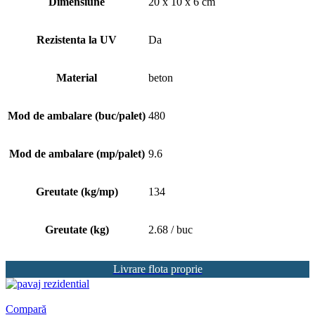
Dimensiune
20 x 10 x 6 cm
Rezistenta la UV
Da
Material
beton
Mod de ambalare (buc/palet)
480
Mod de ambalare (mp/palet)
9.6
Greutate (kg/mp)
134
Greutate (kg)
2.68 / buc
Livrare flota proprie
Compară