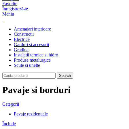
Favorite
Înregistreză-te
Meniu
Amenajari interioare
Constructii
Electrice
Garduri si accesorii
Gradina
Instalatii termice si hidro
Produse metalurgice
Scule si unelte
Search
Pavaje si borduri
Categorii
Pavaje rezidentiale
Închide