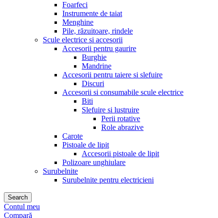
Foarfeci
Instrumente de taiat
Menghine
Pile, răzuitoare, rindele
Scule electrice si accesorii
Accesorii pentru gaurire
Burghie
Mandrine
Accesorii pentru taiere si slefuire
Discuri
Accesorii si consumabile scule electrice
Biti
Slefuire si lustruire
Perii rotative
Role abrazive
Carote
Pistoale de lipit
Accesorii pistoale de lipit
Polizoare unghiulare
Surubelnite
Surubelnite pentru electricieni
Search
Contul meu
Compară