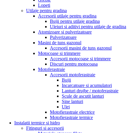
Lopeti
Utilaje pentru gradina
Accesorii utilaje pentru gradina
Bujii pentru utilaje gradina
Uleiuri si aditivi pentru utilaje de gradina
Atomizoare si pulverizatoare
Pulverizatoare
Masini de tuns gazonul
Accesorii masini de tuns gazonul
Motocoase si trimmere
Accesorii motocoase si trimmere
Discuri pentru motocoasa
Motoferastraie
Accesorii motoferastraie
Bujii
Incarcatoare si acumulatori
Lanturi drujbe / motoferastraie
Scule de ascutit lanturi
Sine lanturi
Ulei
Motofierastraie electrice
Motofierastraie termice
Instalatii termice si hidro
Fitinguri si accesorii