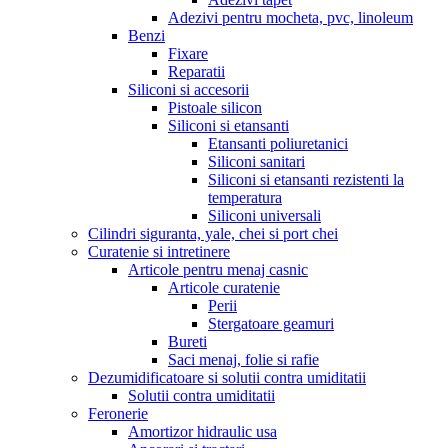
Adezivi pentru mocheta, pvc, linoleum
Benzi
Fixare
Reparatii
Siliconi si accesorii
Pistoale silicon
Siliconi si etansanti
Etansanti poliuretanici
Siliconi sanitari
Siliconi si etansanti rezistenti la
temperatura
Siliconi universali
Cilindri siguranta, yale, chei si port chei
Curatenie si intretinere
Articole pentru menaj casnic
Articole curatenie
Perii
Stergatoare geamuri
Bureti
Saci menaj, folie si rafie
Dezumidificatoare si solutii contra umiditatii
Solutii contra umiditatii
Feronerie
Amortizor hidraulic usa