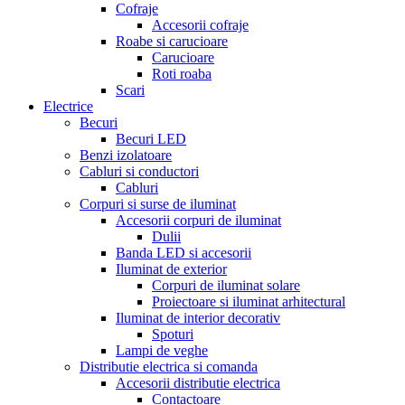
Cofraje
Accesorii cofraje
Roabe si carucioare
Carucioare
Roti roaba
Scari
Electrice
Becuri
Becuri LED
Benzi izolatoare
Cabluri si conductori
Cabluri
Corpuri si surse de iluminat
Accesorii corpuri de iluminat
Dulii
Banda LED si accesorii
Iluminat de exterior
Corpuri de iluminat solare
Proiectoare si iluminat arhitectural
Iluminat de interior decorativ
Spoturi
Lampi de veghe
Distributie electrica si comanda
Accesorii distributie electrica
Contactoare