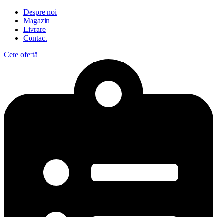
Despre noi
Magazin
Livrare
Contact
Cere ofertă