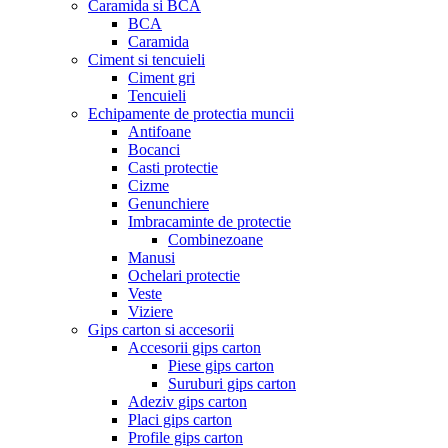
Caramida si BCA
BCA
Caramida
Ciment si tencuieli
Ciment gri
Tencuieli
Echipamente de protectia muncii
Antifoane
Bocanci
Casti protectie
Cizme
Genunchiere
Imbracaminte de protectie
Combinezoane
Manusi
Ochelari protectie
Veste
Viziere
Gips carton si accesorii
Accesorii gips carton
Piese gips carton
Suruburi gips carton
Adeziv gips carton
Placi gips carton
Profile gips carton