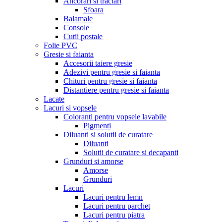
Ancorari si tractari
Sfoara
Balamale
Console
Cutii postale
Folie PVC
Gresie si faianta
Accesorii taiere gresie
Adezivi pentru gresie si faianta
Chituri pentru gresie si faianta
Distantiere pentru gresie si faianta
Lacate
Lacuri si vopsele
Coloranti pentru vopsele lavabile
Pigmenti
Diluanti si solutii de curatare
Diluanti
Solutii de curatare si decapanti
Grunduri si amorse
Amorse
Grunduri
Lacuri
Lacuri pentru lemn
Lacuri pentru parchet
Lacuri pentru piatra