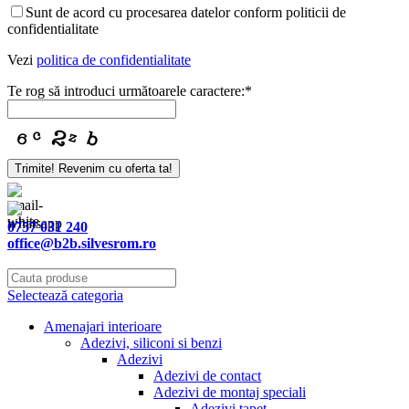
Company
Sunt de acord cu procesarea datelor conform politicii de
Name
*
confidentialitate
Vezi
politica de confidentialitate
Te rog să introduci următoarele caractere:
*
Trimite! Revenim cu oferta ta!
0757 031 240
office@b2b.silvesrom.ro
Selectează categoria
Amenajari interioare
Adezivi, siliconi si benzi
Adezivi
Adezivi de contact
Adezivi de montaj speciali
Adezivi tapet