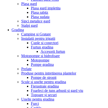
Plasa gard
Plasa gard impletita
Plasa rabitz
Plasa sudata
Sipci metalice gard
Stalpi gard
Gradina
Camping si Gratare
Instalatii pentru irigatii
Cuple si conectori
Furtun gradina
Accesorii furtun
Motopompe si hidrofoare
Motopompe
Pompe gradina
Prelate
Produse pentru intretinerea plantelor
Pompe de stropit
Scule si unelte pentru gradina
Fierastraie gradina
Foarfeci de tuns arbusti si gard viu
Topoare și securi
Unelte pentru gradina
Furci
Greble