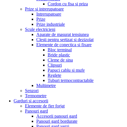
Cordon cu fisa si priza
Prize si intrerupatoare
Intrerupatoare
Prize
Prize industriale
Scule electricieni
Aparate de masurat tensiunea
Clesti pentru sertizat si dezizolat
Elemente de conectica si fixare
Bloc terminal
Bride plastic
Cleme de sina
Clipsuri
Papuci cablu si mufe
Reglete
Tuburi termocontractabile
Multimetre
Senzori
Termometre
Garduri si accesorii
Elemente de fier forjat
Panouri gard
Accesorii panouri gard
Panouri gard bordurate
Panouri gard verzi