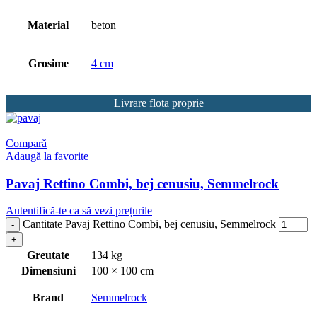
Material
beton
Grosime
4 cm
Livrare flota proprie
Compară
Adaugă la favorite
Pavaj Rettino Combi, bej cenusiu, Semmelrock
Autentifică-te ca să vezi prețurile
Cantitate Pavaj Rettino Combi, bej cenusiu, Semmelrock
Greutate
134 kg
Dimensiuni
100 × 100 cm
Brand
Semmelrock