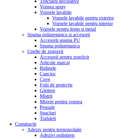
Tencuieli decorative
Vopsea spray
Vopsele lavabile
Vopsele lavabile pentru exterior
Vopsele lavabile pentru interior
Vopsele pentru lemn si metal
Spuma poliuretanica si accesorii
Accesorii spuma PU
Spuma poliuretanica
Unelte de zugravit
Accesorii pentru zugrăvit
Articole marcaj
Bidinele
Cancioc
Cuve
Folii de protecție
Gletiere
Mistrii
Mixere pentru vopsea
Pensule
Spacluri
Trafaleti
Constructii
Adeziv pentru termoizolatie
Adezivi polistiren