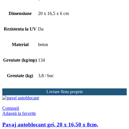
Dimensiune
20 x 16,5 x 6 cm
Rezistenta la UV
Da
Material
beton
Greutate (kg/mp)
134
Greutate (kg)
3,8 / buc
Livrare flota proprie
Compară
Adaugă la favorite
Pavaj autoblocant gri, 20 x 16,50 x 8cm,