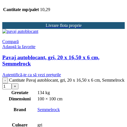
Cantitate mp/palet
10,29
Livrare flota proprie
Compară
Adaugă la favorite
Pavaj autoblocant, gri, 20 x 16,50 x 6 cm,
Semmelrock
Autentifică-te ca să vezi prețurile
Cantitate Pavaj autoblocant, gri, 20 x 16,50 x 6 cm, Semmelrock
Greutate
134 kg
Dimensiuni
100 × 100 cm
Brand
Semmelrock
Culoare
gri