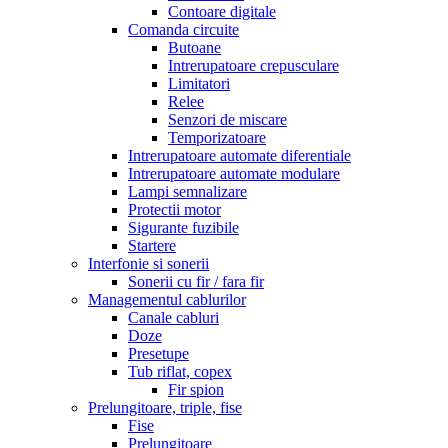
Contoare digitale
Comanda circuite
Butoane
Intrerupatoare crepusculare
Limitatori
Relee
Senzori de miscare
Temporizatoare
Intrerupatoare automate diferentiale
Intrerupatoare automate modulare
Lampi semnalizare
Protectii motor
Sigurante fuzibile
Startere
Interfonie si sonerii
Sonerii cu fir / fara fir
Managementul cablurilor
Canale cabluri
Doze
Presetupe
Tub riflat, copex
Fir spion
Prelungitoare, triple, fise
Fise
Prelungitoare