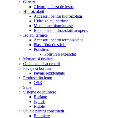
Gleturi
Gleturi pe baza de ipsos
Hidroizolatii
Accesorii pentru hidroizolatii
Hidroizolatii pardoseli
Membrane bituminoase
Reparatii si hidroizolatii acoperis
Izolatii termice
Accesorii pentru termoizolatii
Plasa fibra de sticla
Polistiren
Polistiren expandat
Mortare si tinciuri
Otel beton si accesorii
Pavaje si borduri
Pavaje rezidentiale
Produse din lemn
OSB
Sape
Sisteme de scurgere
Burlane
Jgheab
Rigole
Utilaje pentru constructii
Betoniere