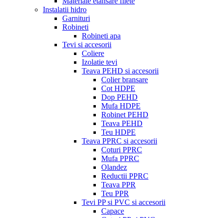
Materiale etansare filete
Instalatii hidro
Garnituri
Robineti
Robineti apa
Tevi si accesorii
Coliere
Izolatie tevi
Teava PEHD si accesorii
Colier bransare
Cot HDPE
Dop PEHD
Mufa HDPE
Robinet PEHD
Teava PEHD
Teu HDPE
Teava PPRC si accesorii
Coturi PPRC
Mufa PPRC
Olandez
Reductii PPRC
Teava PPR
Teu PPR
Tevi PP si PVC si accesorii
Capace