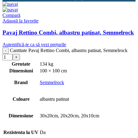
Compară
Adaugă la favorite
Pavaj Rettino Combi, albastru patinat, Semmelrock
Autentifică-te ca să vezi prețurile
Cantitate Pavaj Rettino Combi, albastru patinat, Semmelrock
Greutate
134 kg
Dimensiuni
100 × 100 cm
Brand
Semmelrock
Culoare
albastru patinat
Dimensiune
30x20cm, 20x20cm, 20x10cm
Rezistenta la UV
Da