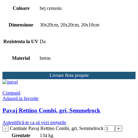
Culoare
bej cenusiu
Dimensiune
30x20cm, 20x20cm, 20x10cm
Rezistenta la UV
Da
Material
beton
Livrare flota proprie
Compară
Adaugă la favorite
Pavaj Rettino Combi, gri, Semmelrock
Autentifică-te ca să vezi prețurile
Cantitate Pavaj Rettino Combi, gri, Semmelrock
Greutate
134 kg