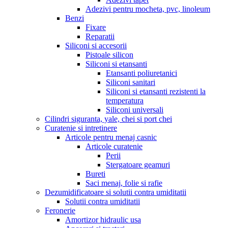
Adezivi pentru mocheta, pvc, linoleum
Benzi
Fixare
Reparatii
Siliconi si accesorii
Pistoale silicon
Siliconi si etansanti
Etansanti poliuretanici
Siliconi sanitari
Siliconi si etansanti rezistenti la
temperatura
Siliconi universali
Cilindri siguranta, yale, chei si port chei
Curatenie si intretinere
Articole pentru menaj casnic
Articole curatenie
Perii
Stergatoare geamuri
Bureti
Saci menaj, folie si rafie
Dezumidificatoare si solutii contra umiditatii
Solutii contra umiditatii
Feronerie
Amortizor hidraulic usa