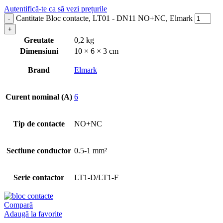
Autentifică-te ca să vezi prețurile
Cantitate Bloc contacte, LT01 - DN11 NO+NC, Elmark
Greutate
0,2 kg
Dimensiuni
10 × 6 × 3 cm
Brand
Elmark
Curent nominal (A)
6
Tip de contacte
NO+NC
Sectiune conductor
0.5-1 mm²
Serie contactor
LT1-D/LT1-F
Compară
Adaugă la favorite