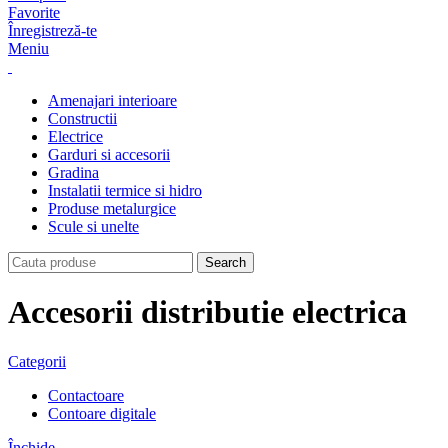
Favorite
Înregistreză-te
Meniu
Amenajari interioare
Constructii
Electrice
Garduri si accesorii
Gradina
Instalatii termice si hidro
Produse metalurgice
Scule si unelte
Search
Accesorii distributie electrica
Categorii
Contactoare
Contoare digitale
Închide