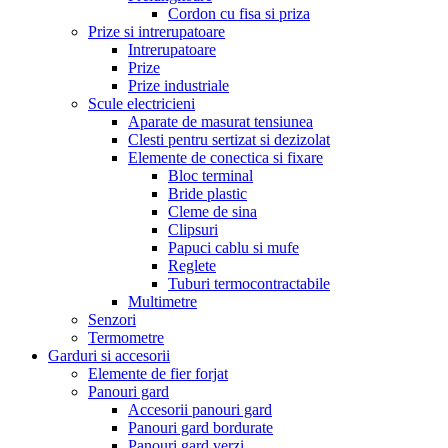
Cordon cu fisa si priza
Prize si intrerupatoare
Intrerupatoare
Prize
Prize industriale
Scule electricieni
Aparate de masurat tensiunea
Clesti pentru sertizat si dezizolat
Elemente de conectica si fixare
Bloc terminal
Bride plastic
Cleme de sina
Clipsuri
Papuci cablu si mufe
Reglete
Tuburi termocontractabile
Multimetre
Senzori
Termometre
Garduri si accesorii
Elemente de fier forjat
Panouri gard
Accesorii panouri gard
Panouri gard bordurate
Panouri gard verzi