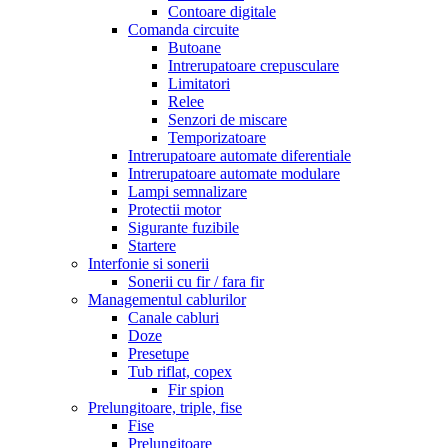
Contoare digitale
Comanda circuite
Butoane
Intrerupatoare crepusculare
Limitatori
Relee
Senzori de miscare
Temporizatoare
Intrerupatoare automate diferentiale
Intrerupatoare automate modulare
Lampi semnalizare
Protectii motor
Sigurante fuzibile
Startere
Interfonie si sonerii
Sonerii cu fir / fara fir
Managementul cablurilor
Canale cabluri
Doze
Presetupe
Tub riflat, copex
Fir spion
Prelungitoare, triple, fise
Fise
Prelungitoare