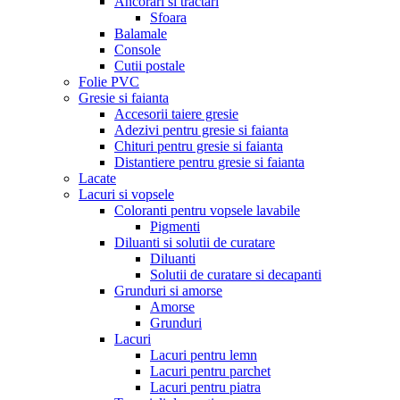
Ancorari si tractari
Sfoara
Balamale
Console
Cutii postale
Folie PVC
Gresie si faianta
Accesorii taiere gresie
Adezivi pentru gresie si faianta
Chituri pentru gresie si faianta
Distantiere pentru gresie si faianta
Lacate
Lacuri si vopsele
Coloranti pentru vopsele lavabile
Pigmenti
Diluanti si solutii de curatare
Diluanti
Solutii de curatare si decapanti
Grunduri si amorse
Amorse
Grunduri
Lacuri
Lacuri pentru lemn
Lacuri pentru parchet
Lacuri pentru piatra