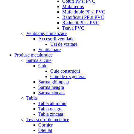
Coturi PP si PVC
Mufa redus
Mufe duble PP si PVC
Ramificatii PP si PVC
Reductii PP si PVC
Teava PVC
Ventilatie, climatizare
Accesorii ventilatie
Usi de vizitare
Ventilatoare
Produse metalurgice
Sarma si cuie
Cuie
Cuie constructii
Cuie de uz general
Sarma ghimpata
Sarma neagra
Sarma zincata
Tabla
Tabla aluminiu
Tabla neagra
Tabla zincata
Tevi si profile metalice
Cornier
Otel lat