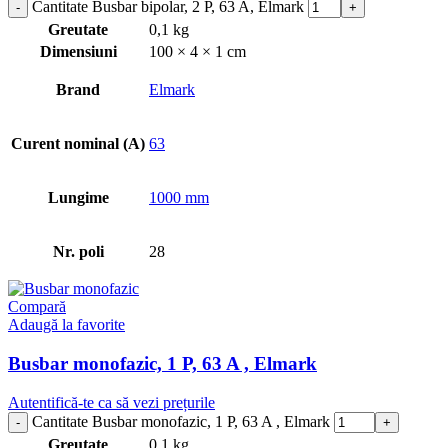
Cantitate Busbar bipolar, 2 P, 63 A, Elmark
Greutate
0,1 kg
Dimensiuni
100 × 4 × 1 cm
Brand
Elmark
Curent nominal (A)
63
Lungime
1000 mm
Nr. poli
28
Compară
Adaugă la favorite
Busbar monofazic, 1 P, 63 A , Elmark
Autentifică-te ca să vezi prețurile
Cantitate Busbar monofazic, 1 P, 63 A , Elmark
Greutate
0,1 kg