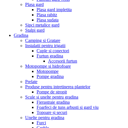
Plasa gard
Plasa gard impletita
Plasa rabitz
Plasa sudata
Sipci metalice gard
Stalpi gard
Gradina
Camping si Gratare
Instalatii pentru irigatii
Cuple si conectori
Furtun gradina
Accesorii furtun
Motopompe si hidrofoare
Motopompe
Pompe gradina
Prelate
Produse pentru intretinerea plantelor
Pompe de stropit
Scule si unelte pentru gradina
Fierastraie gradina
Foarfeci de tuns arbusti si gard viu
Topoare și securi
Unelte pentru gradina
Furci
Greble