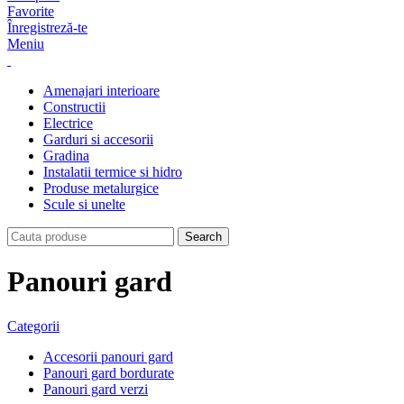
Favorite
Înregistreză-te
Meniu
Amenajari interioare
Constructii
Electrice
Garduri si accesorii
Gradina
Instalatii termice si hidro
Produse metalurgice
Scule si unelte
Search
Panouri gard
Categorii
Accesorii panouri gard
Panouri gard bordurate
Panouri gard verzi