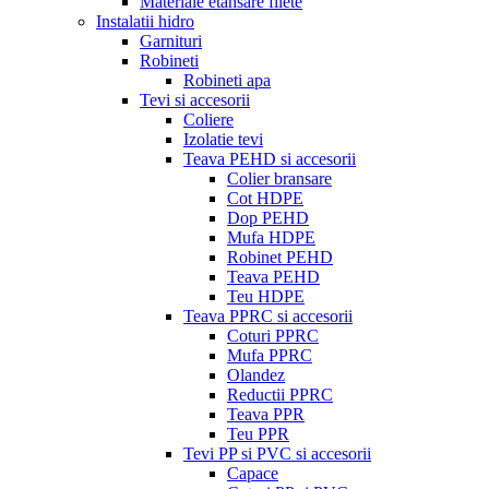
Materiale etansare filete
Instalatii hidro
Garnituri
Robineti
Robineti apa
Tevi si accesorii
Coliere
Izolatie tevi
Teava PEHD si accesorii
Colier bransare
Cot HDPE
Dop PEHD
Mufa HDPE
Robinet PEHD
Teava PEHD
Teu HDPE
Teava PPRC si accesorii
Coturi PPRC
Mufa PPRC
Olandez
Reductii PPRC
Teava PPR
Teu PPR
Tevi PP si PVC si accesorii
Capace