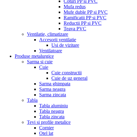
Coturi PP si PVC
Mufa redus
Mufe duble PP si PVC
Ramificatii PP si PVC
Reductii PP si PVC
Teava PVC
Ventilatie, climatizare
Accesorii ventilatie
Usi de vizitare
Ventilatoare
Produse metalurgice
Sarma si cuie
Cuie
Cuie constructii
Cuie de uz general
Sarma ghimpata
Sarma neagra
Sarma zincata
Tabla
Tabla aluminiu
Tabla neagra
Tabla zincata
Tevi si profile metalice
Cornier
Otel lat