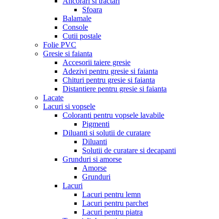
Ancorari si tractari
Sfoara
Balamale
Console
Cutii postale
Folie PVC
Gresie si faianta
Accesorii taiere gresie
Adezivi pentru gresie si faianta
Chituri pentru gresie si faianta
Distantiere pentru gresie si faianta
Lacate
Lacuri si vopsele
Coloranti pentru vopsele lavabile
Pigmenti
Diluanti si solutii de curatare
Diluanti
Solutii de curatare si decapanti
Grunduri si amorse
Amorse
Grunduri
Lacuri
Lacuri pentru lemn
Lacuri pentru parchet
Lacuri pentru piatra