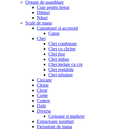
Organe de asamblare
Cuie pentru beton
Dibluri
Nituri
Scule de mana
Capsatoare si accesorii
Capse
Chei
Chei combinate
Chei cu clichet
Chei fixe
Chei imbus
Chei inelare cu cot
Chei reglabile
Chei tubulare
Ciocane
Cleme
Clesti
Cuțite
Cuttere
Dalti
Diverse
Creioane si markere
Extractoare suruburi
Fierastraie de mana