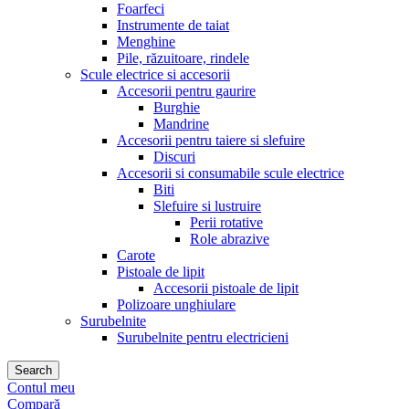
Foarfeci
Instrumente de taiat
Menghine
Pile, răzuitoare, rindele
Scule electrice si accesorii
Accesorii pentru gaurire
Burghie
Mandrine
Accesorii pentru taiere si slefuire
Discuri
Accesorii si consumabile scule electrice
Biti
Slefuire si lustruire
Perii rotative
Role abrazive
Carote
Pistoale de lipit
Accesorii pistoale de lipit
Polizoare unghiulare
Surubelnite
Surubelnite pentru electricieni
Search
Contul meu
Compară