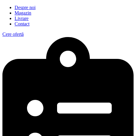
Despre noi
Magazin
Livrare
Contact
Cere ofertă