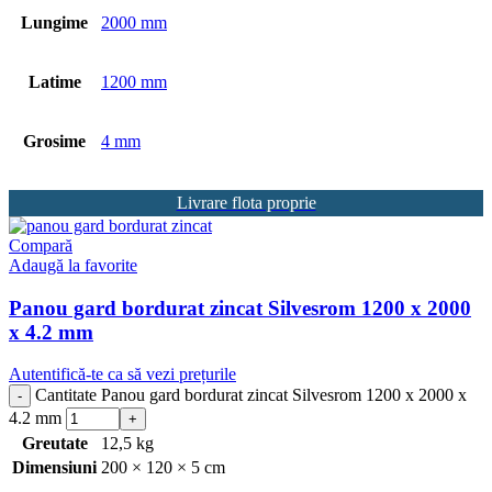
Lungime
2000 mm
Latime
1200 mm
Grosime
4 mm
Livrare flota proprie
Compară
Adaugă la favorite
Panou gard bordurat zincat Silvesrom 1200 x 2000
x 4.2 mm
Autentifică-te ca să vezi prețurile
Cantitate Panou gard bordurat zincat Silvesrom 1200 x 2000 x
4.2 mm
Greutate
12,5 kg
Dimensiuni
200 × 120 × 5 cm