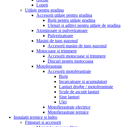
Lopeti
Utilaje pentru gradina
Accesorii utilaje pentru gradina
Bujii pentru utilaje gradina
Uleiuri si aditivi pentru utilaje de gradina
Atomizoare si pulverizatoare
Pulverizatoare
Masini de tuns gazonul
Accesorii masini de tuns gazonul
Motocoase si trimmere
Accesorii motocoase si trimmere
Discuri pentru motocoasa
Motoferastraie
Accesorii motoferastraie
Bujii
Incarcatoare si acumulatori
Lanturi drujbe / motoferastraie
Scule de ascutit lanturi
Sine lanturi
Ulei
Motofierastraie electrice
Motofierastraie termice
Instalatii termice si hidro
Fitinguri si accesorii