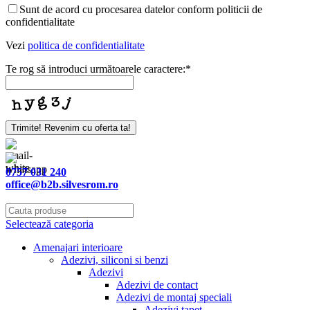
Sunt de acord cu procesarea datelor conform politicii de
confidentialitate
Vezi
politica de confidentialitate
Te rog să introduci următoarele caractere:
*
Company
Trimite! Revenim cu oferta ta!
Name
*
0757 031 240
office@b2b.silvesrom.ro
Selectează categoria
Amenajari interioare
Adezivi, siliconi si benzi
Adezivi
Adezivi de contact
Adezivi de montaj speciali
Adezivi tapet