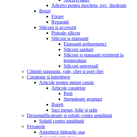
Adezivi pentru mocheta, pvc, linoleum
Benzi
Fixare
Reparatii
Siliconi si accesorii
Pistoale silicon
Siliconi si etansanti
Etansanti poliuretanici
Siliconi sanitari
Siliconi si etansanti rezistenti la
temperatura
Siliconi universali
Cilindri siguranta, yale, chei si port chei
Curatenie si intretinere
Articole pentru menaj casnic
Articole curatenie
Perii
Stergatoare geamuri
Bureti
Saci menaj, folie si rafie
Dezumidificatoare si solutii contra umiditatii
Solutii contra umiditatii
Feronerie
Amortizor hidraulic usa