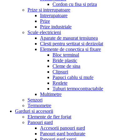
Cordon cu fisa si priza
Prize si intrerupatoare
Intrerupatoare
Prize
Prize industriale
Scule electricieni
Aparate de masurat tensiunea
Clesti pentru sertizat si dezizolat
Elemente de conectica si fixare
Bloc terminal
Bride plastic
Cleme de sina
Clipsuri
Papuci cablu si mufe
Reglete
Tuburi termocontractabile
Multimetre
Senzori
Termometre
Garduri si accesorii
Elemente de fier forjat
Panouri gard
Accesorii panouri gard
Panouri gard bordurate
Panouri gard verzi