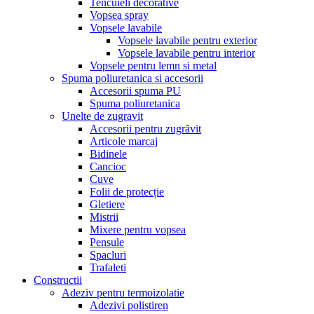
Tencuieli decorative
Vopsea spray
Vopsele lavabile
Vopsele lavabile pentru exterior
Vopsele lavabile pentru interior
Vopsele pentru lemn si metal
Spuma poliuretanica si accesorii
Accesorii spuma PU
Spuma poliuretanica
Unelte de zugravit
Accesorii pentru zugrăvit
Articole marcaj
Bidinele
Cancioc
Cuve
Folii de protecție
Gletiere
Mistrii
Mixere pentru vopsea
Pensule
Spacluri
Trafaleti
Constructii
Adeziv pentru termoizolatie
Adezivi polistiren