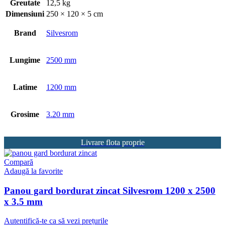
Greutate
12,5 kg
Dimensiuni
250 × 120 × 5 cm
Brand
Silvesrom
Lungime
2500 mm
Latime
1200 mm
Grosime
3.20 mm
Livrare flota proprie
Compară
Adaugă la favorite
Panou gard bordurat zincat Silvesrom 1200 x 2500
x 3.5 mm
Autentifică-te ca să vezi prețurile