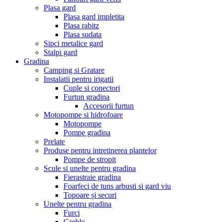
Plasa gard
Plasa gard impletita
Plasa rabitz
Plasa sudata
Sipci metalice gard
Stalpi gard
Gradina
Camping si Gratare
Instalatii pentru irigatii
Cuple si conectori
Furtun gradina
Accesorii furtun
Motopompe si hidrofoare
Motopompe
Pompe gradina
Prelate
Produse pentru intretinerea plantelor
Pompe de stropit
Scule si unelte pentru gradina
Fierastraie gradina
Foarfeci de tuns arbusti si gard viu
Topoare și securi
Unelte pentru gradina
Furci
Greble