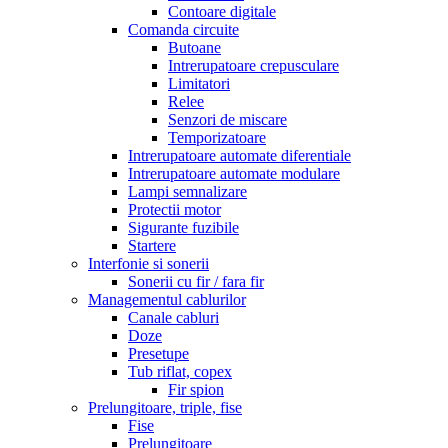
Contoare digitale
Comanda circuite
Butoane
Intrerupatoare crepusculare
Limitatori
Relee
Senzori de miscare
Temporizatoare
Intrerupatoare automate diferentiale
Intrerupatoare automate modulare
Lampi semnalizare
Protectii motor
Sigurante fuzibile
Startere
Interfonie si sonerii
Sonerii cu fir / fara fir
Managementul cablurilor
Canale cabluri
Doze
Presetupe
Tub riflat, copex
Fir spion
Prelungitoare, triple, fise
Fise
Prelungitoare