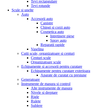
Tevi rectangulare
Tevi rotunde
Scule si unelte
Auto
Accesorii auto
Canistre
Chingi si corzi auto
Cosmetica auto
Intretinere piese
Spray auto
Reparatii rapide
Vaselina
Cutii scule, organizatoare si centuri
Centuri scule
Organizatoare scule
Echipamente si accesorii pentru curatare
Echipamente pentru curatare exterioara
Aparate de curatat cu presiune
Generatoare
Instrumente de masura si control
Alte instrumente de masura
Nivele si dreptare
Rigle
Rulete
Sublere