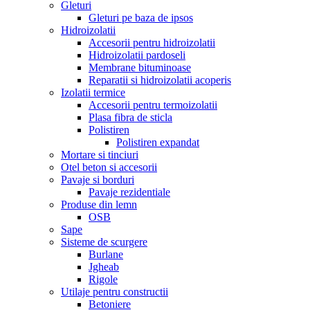
Gleturi
Gleturi pe baza de ipsos
Hidroizolatii
Accesorii pentru hidroizolatii
Hidroizolatii pardoseli
Membrane bituminoase
Reparatii si hidroizolatii acoperis
Izolatii termice
Accesorii pentru termoizolatii
Plasa fibra de sticla
Polistiren
Polistiren expandat
Mortare si tinciuri
Otel beton si accesorii
Pavaje si borduri
Pavaje rezidentiale
Produse din lemn
OSB
Sape
Sisteme de scurgere
Burlane
Jgheab
Rigole
Utilaje pentru constructii
Betoniere