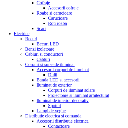
Cofraje
Accesorii cofraje
Roabe si carucioare
Carucioare
Roti roaba
Scari
Electrice
Becuri
Becuri LED
Benzi izolatoare
Cabluri si conductori
Cabluri
Corpuri si surse de iluminat
Accesorii corpuri de iluminat
Dulii
Banda LED si accesorii
Iluminat de exterior
Corpuri de iluminat solare
Proiectoare si iluminat arhitectural
Iluminat de interior decorativ
Spoturi
Lampi de veghe
Distributie electrica si comanda
Accesorii distributie electrica
Contactoare