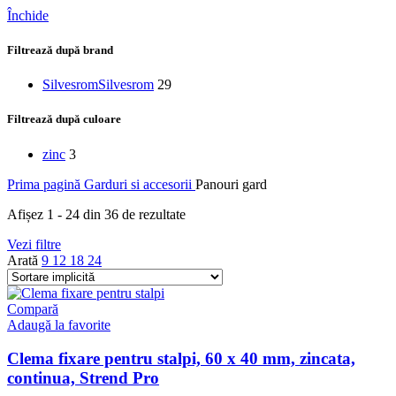
Închide
Filtrează după brand
Silvesrom
Silvesrom
29
Filtrează după culoare
zinc
3
Prima pagină
Garduri si accesorii
Panouri gard
Afișez 1 - 24 din 36 de rezultate
Vezi filtre
Arată
9
12
18
24
Compară
Adaugă la favorite
Clema fixare pentru stalpi, 60 x 40 mm, zincata,
continua, Strend Pro