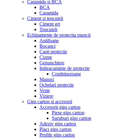
Caramida si BCA
BCA
Caramida
Ciment si tencuieli
Ciment gri
Tencuieli
Echipamente de protectia muncii
Antifoane
Bocanci
Casti protectie
Cizme
Genunchiere
Imbracaminte de protectie
Combinezoane
Manusi
Ochelari protectie
Veste
Viziere
Gips carton si accesorii
Accesorii gips carton
Piese gips carton
Suruburi gips carton
Adeziv gips carton
Placi gips carton
Profile gips carton