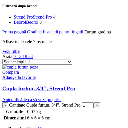
Filtrează după brand
Strend Pro
Strend Pro
4
Beorol
Beorol
3
Prima pagină
Gradina
Instalatii pentru irigatii
Furtun gradina
Afișez toate cele 7 rezultate
Vezi filtre
Arată
9
12
18
24
Compară
Adaugă la favorite
Cupla furtun, 3/4″, Strend Pro
Autentifică-te ca să vezi prețurile
Cantitate Cupla furtun, 3/4", Strend Pro
Greutate
0,07 kg
Dimensiuni
6 × 6 × 6 cm