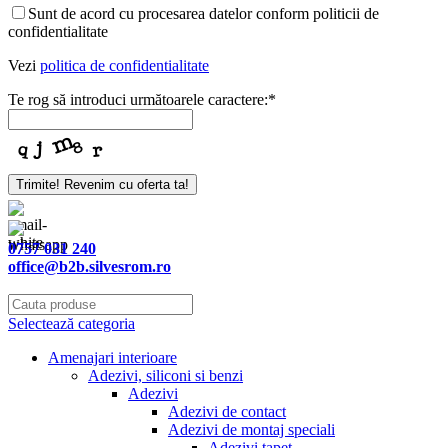
Sunt de acord cu procesarea datelor conform politicii de
confidentialitate
Vezi
politica de confidentialitate
Te rog să introduci următoarele caractere:
*
Website
Trimite! Revenim cu oferta ta!
URL
*
0757 031 240
office@b2b.silvesrom.ro
Selectează categoria
Amenajari interioare
Adezivi, siliconi si benzi
Adezivi
Adezivi de contact
Adezivi de montaj speciali
Adezivi tapet