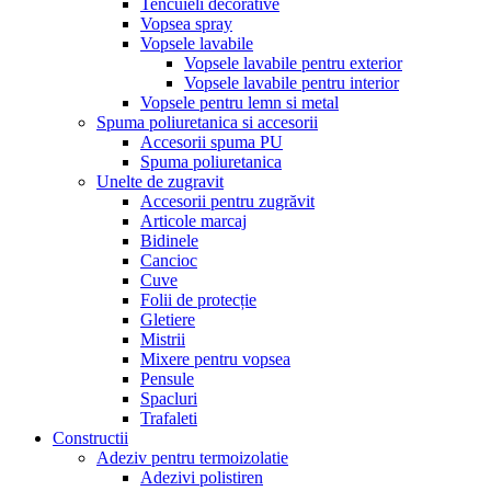
Tencuieli decorative
Vopsea spray
Vopsele lavabile
Vopsele lavabile pentru exterior
Vopsele lavabile pentru interior
Vopsele pentru lemn si metal
Spuma poliuretanica si accesorii
Accesorii spuma PU
Spuma poliuretanica
Unelte de zugravit
Accesorii pentru zugrăvit
Articole marcaj
Bidinele
Cancioc
Cuve
Folii de protecție
Gletiere
Mistrii
Mixere pentru vopsea
Pensule
Spacluri
Trafaleti
Constructii
Adeziv pentru termoizolatie
Adezivi polistiren