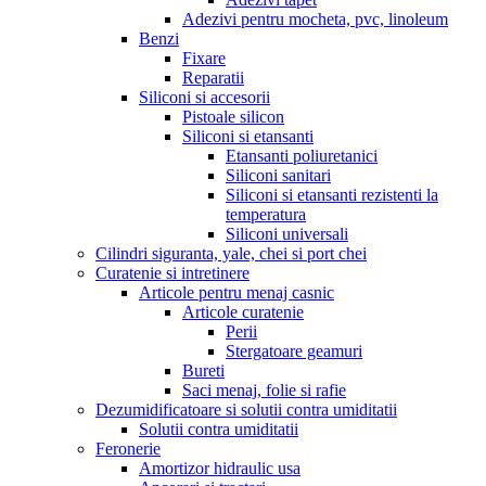
Adezivi pentru mocheta, pvc, linoleum
Benzi
Fixare
Reparatii
Siliconi si accesorii
Pistoale silicon
Siliconi si etansanti
Etansanti poliuretanici
Siliconi sanitari
Siliconi si etansanti rezistenti la
temperatura
Siliconi universali
Cilindri siguranta, yale, chei si port chei
Curatenie si intretinere
Articole pentru menaj casnic
Articole curatenie
Perii
Stergatoare geamuri
Bureti
Saci menaj, folie si rafie
Dezumidificatoare si solutii contra umiditatii
Solutii contra umiditatii
Feronerie
Amortizor hidraulic usa