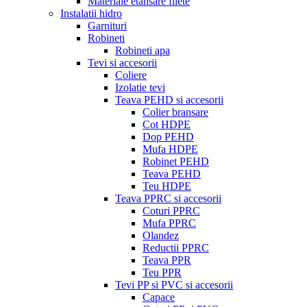
Materiale etansare filete
Instalatii hidro
Garnituri
Robineti
Robineti apa
Tevi si accesorii
Coliere
Izolatie tevi
Teava PEHD si accesorii
Colier bransare
Cot HDPE
Dop PEHD
Mufa HDPE
Robinet PEHD
Teava PEHD
Teu HDPE
Teava PPRC si accesorii
Coturi PPRC
Mufa PPRC
Olandez
Reductii PPRC
Teava PPR
Teu PPR
Tevi PP si PVC si accesorii
Capace