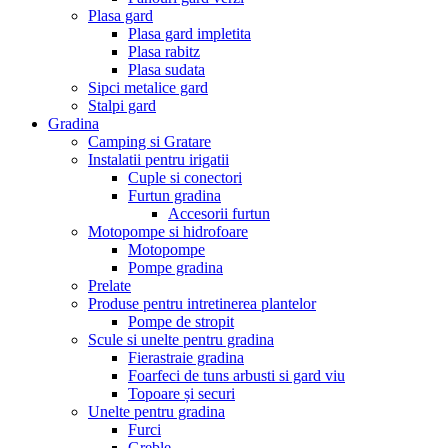
Plasa gard
Plasa gard impletita
Plasa rabitz
Plasa sudata
Sipci metalice gard
Stalpi gard
Gradina
Camping si Gratare
Instalatii pentru irigatii
Cuple si conectori
Furtun gradina
Accesorii furtun
Motopompe si hidrofoare
Motopompe
Pompe gradina
Prelate
Produse pentru intretinerea plantelor
Pompe de stropit
Scule si unelte pentru gradina
Fierastraie gradina
Foarfeci de tuns arbusti si gard viu
Topoare și securi
Unelte pentru gradina
Furci
Greble