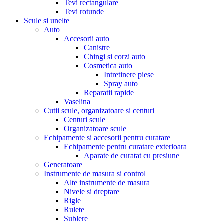
Tevi rectangulare
Tevi rotunde
Scule si unelte
Auto
Accesorii auto
Canistre
Chingi si corzi auto
Cosmetica auto
Intretinere piese
Spray auto
Reparatii rapide
Vaselina
Cutii scule, organizatoare si centuri
Centuri scule
Organizatoare scule
Echipamente si accesorii pentru curatare
Echipamente pentru curatare exterioara
Aparate de curatat cu presiune
Generatoare
Instrumente de masura si control
Alte instrumente de masura
Nivele si dreptare
Rigle
Rulete
Sublere