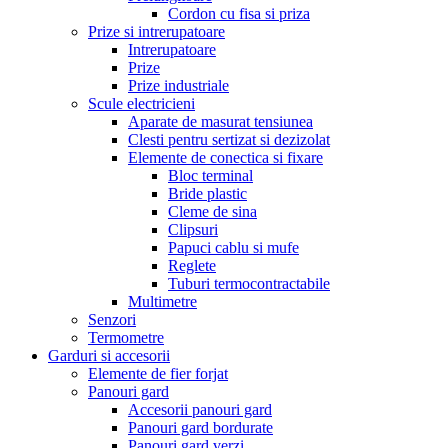
Cordon cu fisa si priza
Prize si intrerupatoare
Intrerupatoare
Prize
Prize industriale
Scule electricieni
Aparate de masurat tensiunea
Clesti pentru sertizat si dezizolat
Elemente de conectica si fixare
Bloc terminal
Bride plastic
Cleme de sina
Clipsuri
Papuci cablu si mufe
Reglete
Tuburi termocontractabile
Multimetre
Senzori
Termometre
Garduri si accesorii
Elemente de fier forjat
Panouri gard
Accesorii panouri gard
Panouri gard bordurate
Panouri gard verzi