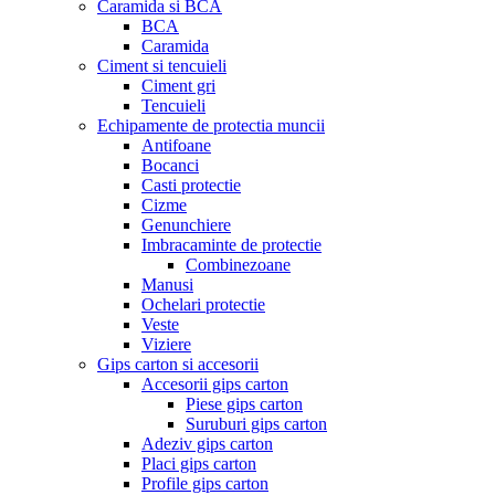
Caramida si BCA
BCA
Caramida
Ciment si tencuieli
Ciment gri
Tencuieli
Echipamente de protectia muncii
Antifoane
Bocanci
Casti protectie
Cizme
Genunchiere
Imbracaminte de protectie
Combinezoane
Manusi
Ochelari protectie
Veste
Viziere
Gips carton si accesorii
Accesorii gips carton
Piese gips carton
Suruburi gips carton
Adeziv gips carton
Placi gips carton
Profile gips carton