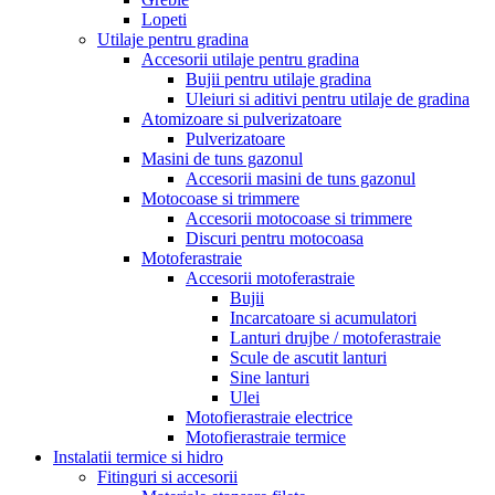
Lopeti
Utilaje pentru gradina
Accesorii utilaje pentru gradina
Bujii pentru utilaje gradina
Uleiuri si aditivi pentru utilaje de gradina
Atomizoare si pulverizatoare
Pulverizatoare
Masini de tuns gazonul
Accesorii masini de tuns gazonul
Motocoase si trimmere
Accesorii motocoase si trimmere
Discuri pentru motocoasa
Motoferastraie
Accesorii motoferastraie
Bujii
Incarcatoare si acumulatori
Lanturi drujbe / motoferastraie
Scule de ascutit lanturi
Sine lanturi
Ulei
Motofierastraie electrice
Motofierastraie termice
Instalatii termice si hidro
Fitinguri si accesorii