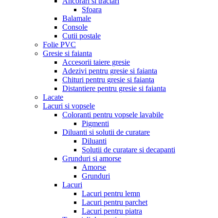
Ancorari si tractari
Sfoara
Balamale
Console
Cutii postale
Folie PVC
Gresie si faianta
Accesorii taiere gresie
Adezivi pentru gresie si faianta
Chituri pentru gresie si faianta
Distantiere pentru gresie si faianta
Lacate
Lacuri si vopsele
Coloranti pentru vopsele lavabile
Pigmenti
Diluanti si solutii de curatare
Diluanti
Solutii de curatare si decapanti
Grunduri si amorse
Amorse
Grunduri
Lacuri
Lacuri pentru lemn
Lacuri pentru parchet
Lacuri pentru piatra