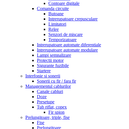
Contoare digitale
Comanda circuite
Butoane
Intrerupatoare crepusculare
Limitatori
Relee
Senzori de miscare
Temporizatoare
Intrerupatoare automate diferentiale
Intrerupatoare automate modulare
Lampi semnalizare
Protectii motor
Sigurante fuzibile
Startere
Interfonie si sonerii
Sonerii cu fir / fara fir
Managementul cablurilor
Canale cabluri
Doze
Presetupe
Tub riflat, copex
Fir spion
Prelungitoare, triple, fise
Fise
Prelungitoare