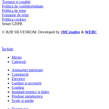
Termeni și condiții
Politica de confidențialitate
Politica de retur
Formular de retur
Politica cookies
Setari GDPR
© B2B SILVESROM. Developed by
I
MCreative
&
WEBC
Închide
Meniu
Categorii
Amenajari interioare
Constructii
Electrice
Garduri si accesorii
Gradina
Instalatii termice si hidro
Produse metalurgice
Scule si unelte
Despre noi