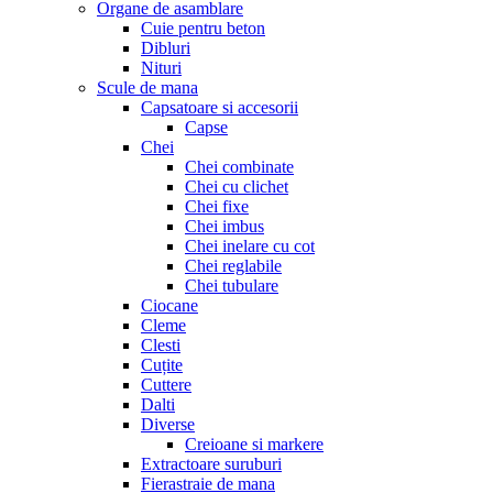
Organe de asamblare
Cuie pentru beton
Dibluri
Nituri
Scule de mana
Capsatoare si accesorii
Capse
Chei
Chei combinate
Chei cu clichet
Chei fixe
Chei imbus
Chei inelare cu cot
Chei reglabile
Chei tubulare
Ciocane
Cleme
Clesti
Cuțite
Cuttere
Dalti
Diverse
Creioane si markere
Extractoare suruburi
Fierastraie de mana