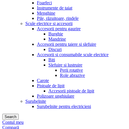
Foarfeci
Instrumente de taiat
Menghine
Pile, răzuitoare, rindele
Scule electrice si accesorii
Accesorii pentru gaurire
Burghie
Mandrine
Accesorii pentru taiere si slefuire
Discuri
Accesorii si consumabile scule electrice
Biti
Slefuire si lustruire
Perii rotative
Role abrazive
Carote
Pistoale de lipit
Accesorii pistoale de lipit
Polizoare unghiulare
Surubelnite
Surubelnite pentru electricieni
Search
Contul meu
Compară