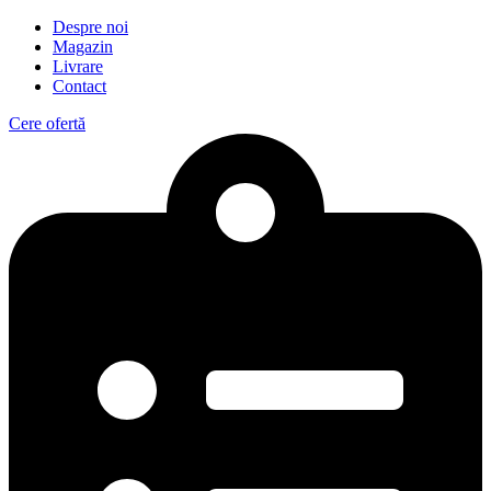
Despre noi
Magazin
Livrare
Contact
Cere ofertă