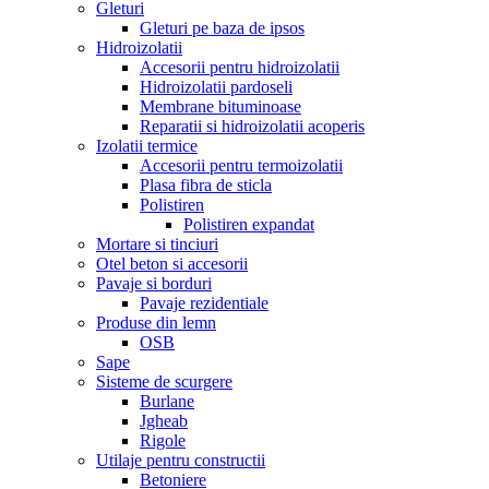
Gleturi
Gleturi pe baza de ipsos
Hidroizolatii
Accesorii pentru hidroizolatii
Hidroizolatii pardoseli
Membrane bituminoase
Reparatii si hidroizolatii acoperis
Izolatii termice
Accesorii pentru termoizolatii
Plasa fibra de sticla
Polistiren
Polistiren expandat
Mortare si tinciuri
Otel beton si accesorii
Pavaje si borduri
Pavaje rezidentiale
Produse din lemn
OSB
Sape
Sisteme de scurgere
Burlane
Jgheab
Rigole
Utilaje pentru constructii
Betoniere