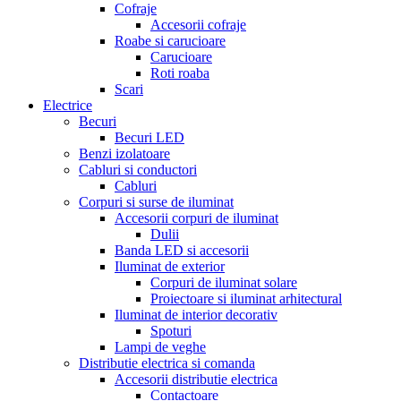
Cofraje
Accesorii cofraje
Roabe si carucioare
Carucioare
Roti roaba
Scari
Electrice
Becuri
Becuri LED
Benzi izolatoare
Cabluri si conductori
Cabluri
Corpuri si surse de iluminat
Accesorii corpuri de iluminat
Dulii
Banda LED si accesorii
Iluminat de exterior
Corpuri de iluminat solare
Proiectoare si iluminat arhitectural
Iluminat de interior decorativ
Spoturi
Lampi de veghe
Distributie electrica si comanda
Accesorii distributie electrica
Contactoare