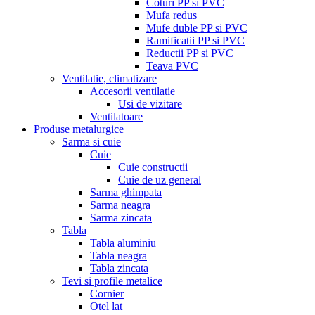
Coturi PP si PVC
Mufa redus
Mufe duble PP si PVC
Ramificatii PP si PVC
Reductii PP si PVC
Teava PVC
Ventilatie, climatizare
Accesorii ventilatie
Usi de vizitare
Ventilatoare
Produse metalurgice
Sarma si cuie
Cuie
Cuie constructii
Cuie de uz general
Sarma ghimpata
Sarma neagra
Sarma zincata
Tabla
Tabla aluminiu
Tabla neagra
Tabla zincata
Tevi si profile metalice
Cornier
Otel lat