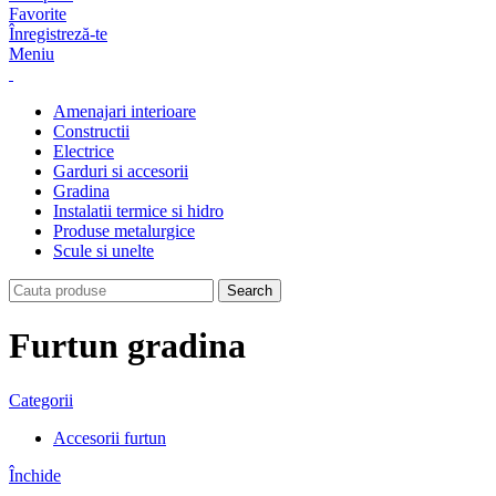
Favorite
Înregistreză-te
Meniu
Amenajari interioare
Constructii
Electrice
Garduri si accesorii
Gradina
Instalatii termice si hidro
Produse metalurgice
Scule si unelte
Search
Furtun gradina
Categorii
Accesorii furtun
Închide