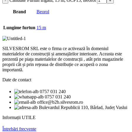
Cantitate Furtun irigatii, 15 m, GCP15, Beorol
Brand
Beorol
Lungime furtun
15 m
SILVESROM SRL este o firma ce activează în domeniul
materialelor de construcții și amenajărilor interioare. Aceasta este
prezentă pe piața materialelor de construcții , atât prin magazinele
proprii cât și prin rețeaua de distribuție ce acoperă o zona
importantă.
Date de contact
0757 031 240
0757 031 240
office@b2b.silvesrom.ro
Bulevardul Republicii 110, Bârlad, Județ Vaslui
Informații UTILE
Întrebări frecvente