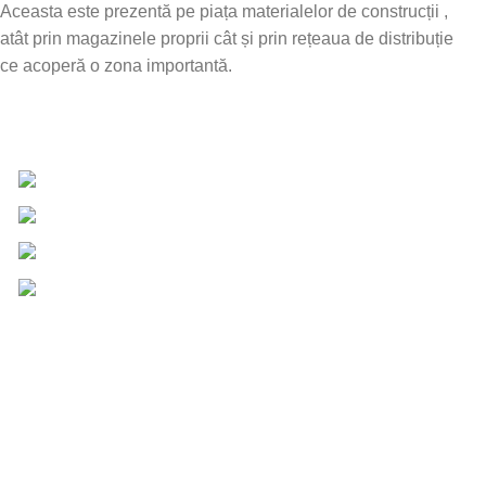
Aceasta este prezentă pe piața materialelor de construcții ,
atât prin magazinele proprii cât și prin rețeaua de distribuție
ce acoperă o zona importantă.
Date de contact
0757 031 240
0757 031 240
office@b2b.silvesrom.ro
Bulevardul Republicii 110, Bârlad, Județ Vaslui
Informații UTILE
Întrebări frecvente
Termeni și condiții