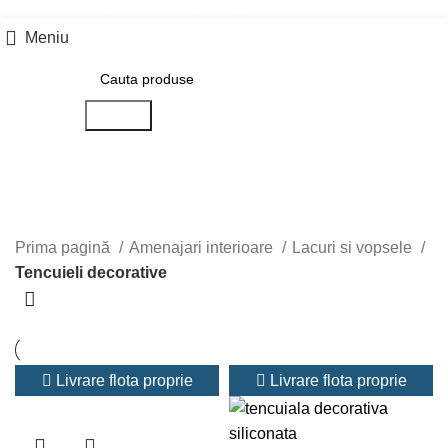
0757 031 240
office@b2b.silvesrom.ro
Meniu
Search
Tencuieli decorative
Categorii
Prima pagină
Amenajari interioare
Lacuri si vopsele
Tencuieli decorative
Livrare flota proprie
Livrare flota proprie