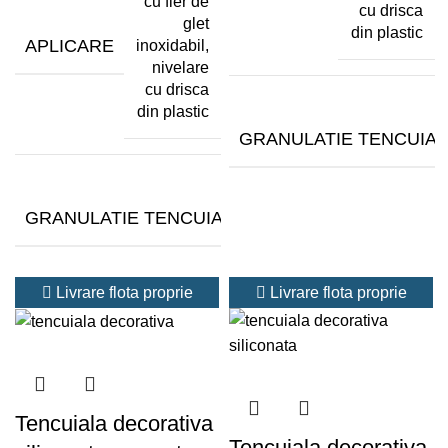
cu fier de
cu drisca
glet
din plastic
APLICARE
inoxidabil,
nivelare
cu drisca
din plastic
GRANULATIE TENCUIAL
1.5-
GRANULATIE TENCUIALA (MM)
2
mm
Livrare flota proprie
Livrare flota proprie
Tencuiala decorativa
Tencuiala decorativa