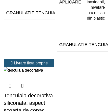
APLICARE
inoxidabil,
nivelare
1.5-
GRANULATIE TENCUIALA (MM)
cu drisca
2
din plastic
mm
GRANULATIE TENCUIAL
Livrare flota proprie
Tencuiala decorativa
siliconata, aspect
scoarta de copac,