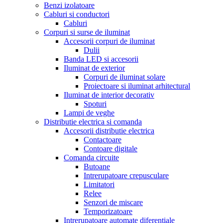
Benzi izolatoare
Cabluri si conductori
Cabluri
Corpuri si surse de iluminat
Accesorii corpuri de iluminat
Dulii
Banda LED si accesorii
Iluminat de exterior
Corpuri de iluminat solare
Proiectoare si iluminat arhitectural
Iluminat de interior decorativ
Spoturi
Lampi de veghe
Distributie electrica si comanda
Accesorii distributie electrica
Contactoare
Contoare digitale
Comanda circuite
Butoane
Intrerupatoare crepusculare
Limitatori
Relee
Senzori de miscare
Temporizatoare
Intrerupatoare automate diferentiale