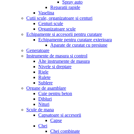
Spray auto
Reparatii rapide
Vaselina
Cutii scule, organizatoare si centuri
Centuri scule
Organizatoare scule
Echipamente si accesorii pentru curatare
Echipamente pentru curatare exterioara
Aparate de curatat cu presiune
Generatoare
Instrumente de masura si control
Alte instrumente de masura
Nivele si dreptare
Rigle
Rulete
Sublere
Organe de asamblare
Cuie pentru beton
Dibluri
Nituri
Scule de mana
Capsatoare si accesorii
Capse
Chei
Chei combinate