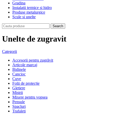
Gradina
Instalatii termice si hidro
Produse metalurgice
Scule si unelte
Search
Unelte de zugravit
Categorii
Accesorii pentru zugrăvit
Articole marcaj
Bidinele
Cancioc
Cuve
Folii de protecție
Gletiere
Mistrii
Mixere pentru vopsea
Pensule
Spacluri
Trafaleti