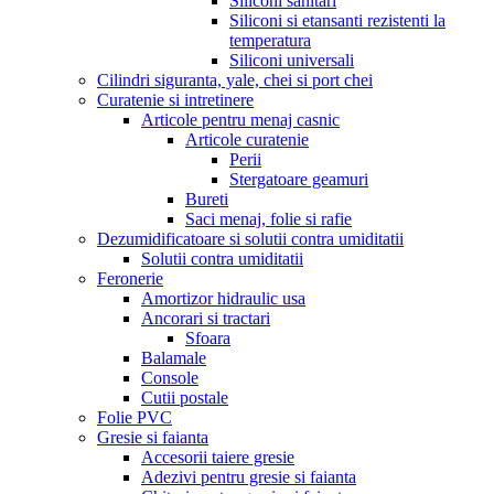
Siliconi sanitari
Siliconi si etansanti rezistenti la
temperatura
Siliconi universali
Cilindri siguranta, yale, chei si port chei
Curatenie si intretinere
Articole pentru menaj casnic
Articole curatenie
Perii
Stergatoare geamuri
Bureti
Saci menaj, folie si rafie
Dezumidificatoare si solutii contra umiditatii
Solutii contra umiditatii
Feronerie
Amortizor hidraulic usa
Ancorari si tractari
Sfoara
Balamale
Console
Cutii postale
Folie PVC
Gresie si faianta
Accesorii taiere gresie
Adezivi pentru gresie si faianta