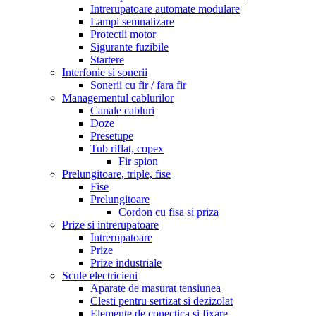
Intrerupatoare automate modulare
Lampi semnalizare
Protectii motor
Sigurante fuzibile
Startere
Interfonie si sonerii
Sonerii cu fir / fara fir
Managementul cablurilor
Canale cabluri
Doze
Presetupe
Tub riflat, copex
Fir spion
Prelungitoare, triple, fise
Fise
Prelungitoare
Cordon cu fisa si priza
Prize si intrerupatoare
Intrerupatoare
Prize
Prize industriale
Scule electricieni
Aparate de masurat tensiunea
Clesti pentru sertizat si dezizolat
Elemente de conectica si fixare