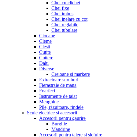
Chei cu clichet
Chei fixe
Chei imbus
Chei inelare cu cot
Chei reglabile
Chei tubulare
Ciocane
Cleme
Clesti
Cuțite
Cuttere
Dalti
Diverse
Creioane si markere
Extractoare suruburi
Fierastraie de mana
Foarfeci
Instrumente de taiat
Menghine
Pile, răzuitoare, rindele
Scule electrice si accesorii
Accesorii pentru gaurire
Burghie
Mandrine
Accesorii pentru taiere si slefuire