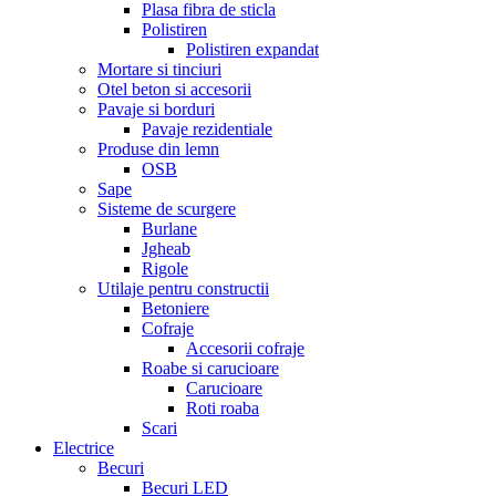
Plasa fibra de sticla
Polistiren
Polistiren expandat
Mortare si tinciuri
Otel beton si accesorii
Pavaje si borduri
Pavaje rezidentiale
Produse din lemn
OSB
Sape
Sisteme de scurgere
Burlane
Jgheab
Rigole
Utilaje pentru constructii
Betoniere
Cofraje
Accesorii cofraje
Roabe si carucioare
Carucioare
Roti roaba
Scari
Electrice
Becuri
Becuri LED