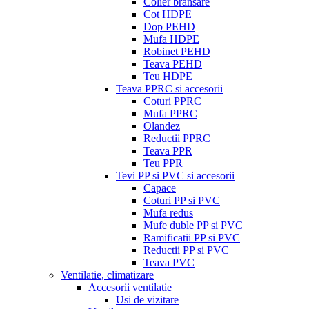
Colier bransare
Cot HDPE
Dop PEHD
Mufa HDPE
Robinet PEHD
Teava PEHD
Teu HDPE
Teava PPRC si accesorii
Coturi PPRC
Mufa PPRC
Olandez
Reductii PPRC
Teava PPR
Teu PPR
Tevi PP si PVC si accesorii
Capace
Coturi PP si PVC
Mufa redus
Mufe duble PP si PVC
Ramificatii PP si PVC
Reductii PP si PVC
Teava PVC
Ventilatie, climatizare
Accesorii ventilatie
Usi de vizitare