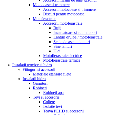
Accesorii masini de tuns gazonul
Motocoase si trimmere
Accesorii motocoase si trimmere
Discuri pentru motocoasa
Motoferastraie
Accesorii motoferastraie
Bujii
Incarcatoare si acumulatori
Lanturi drujbe / motoferastraie
Scule de ascutit lanturi
Sine lanturi
Ulei
Motofierastraie electrice
Motofierastraie termice
Instalatii termice si hidro
Fitinguri si accesorii
Materiale etansare filete
Instalatii hidro
Garnituri
Robineti
Robineti apa
Tevi si accesorii
Coliere
Izolatie tevi
Teava PEHD si accesorii