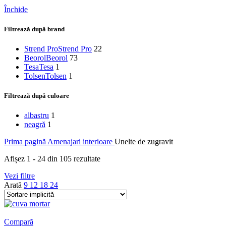
Închide
Filtrează după brand
Strend Pro
Strend Pro
22
Beorol
Beorol
73
Tesa
Tesa
1
Tolsen
Tolsen
1
Filtrează după culoare
albastru
1
neagră
1
Prima pagină
Amenajari interioare
Unelte de zugravit
Afișez 1 - 24 din 105 rezultate
Vezi filtre
Arată
9
12
18
24
Compară