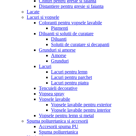
Chituri pentru gresie si faianta
Distantiere pentru gresie si faianta
Lacate
Lacuri si vopsele
Coloranti pentru vopsele lavabile
Pigmenti
Diluanti si solutii de curatare
Diluanti
Solutii de curatare si decapanti
Grunduri si amorse
Amorse
Grunduri
Lacuri
Lacuri pentru lemn
Lacuri pentru parchet
Lacuri pentru piatra
Tencuieli decorative
Vopsea spray
Vopsele lavabile
Vopsele lavabile pentru exterior
Vopsele lavabile pentru interior
Vopsele pentru lemn si metal
Spuma poliuretanica si accesorii
Accesorii spuma PU
Spuma poliuretanica