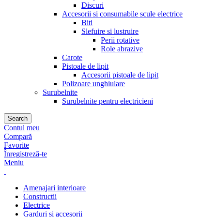
Discuri
Accesorii si consumabile scule electrice
Biti
Slefuire si lustruire
Perii rotative
Role abrazive
Carote
Pistoale de lipit
Accesorii pistoale de lipit
Polizoare unghiulare
Surubelnite
Surubelnite pentru electricieni
Search
Contul meu
Compară
Favorite
Înregistreză-te
Meniu
Amenajari interioare
Constructii
Electrice
Garduri si accesorii