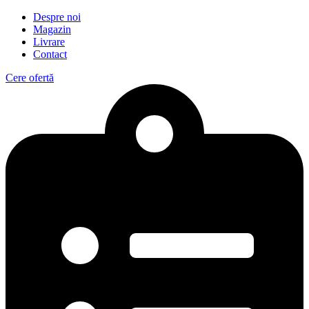
Despre noi
Magazin
Livrare
Contact
Cere ofertă