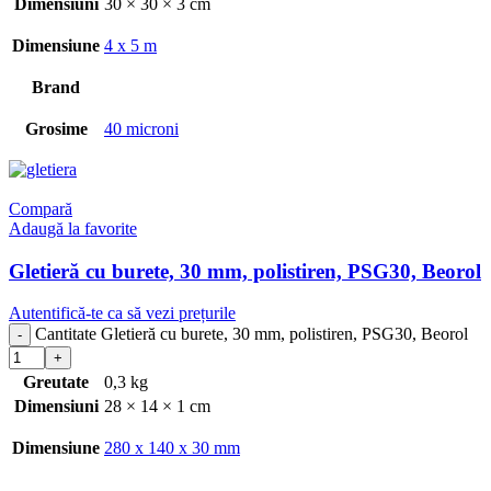
Dimensiuni
30 × 30 × 3 cm
Dimensiune
4 x 5 m
Brand
Grosime
40 microni
Compară
Adaugă la favorite
Gletieră cu burete, 30 mm, polistiren, PSG30, Beorol
Autentifică-te ca să vezi prețurile
Cantitate Gletieră cu burete, 30 mm, polistiren, PSG30, Beorol
Greutate
0,3 kg
Dimensiuni
28 × 14 × 1 cm
Dimensiune
280 x 140 x 30 mm