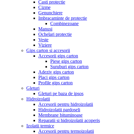
Casti protectie
Cizme
Genunchiere
Imbracaminte de protectie
Combinezoane
Manusi
Ochelari protectie
Veste
Viziere
Gips carton si accesorii
Accesorii gips carton
Piese gips carton
Suruburi gips carton
Adeziv gips carton
Placi gips carton
Profile gips carton
Gleturi
Gleturi pe baza de ipsos
Hidroizolatii
Accesorii pentru hidroizolatii
Hidroizolatii pardoseli
Membrane bituminoase
Reparatii si hidroizolatii acoperis
Izolatii termice
Accesorii pentru termoizolatii