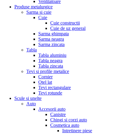
Ventilatoare
Produse metalurgice
Sarma si cuie
Cuie
Cuie constructii
Cuie de uz general
Sarma ghimpata
Sarma neagra
Sarma zincata
Tabla
Tabla aluminiu
Tabla neagra
Tabla zincata
Tevi si profile metalice
Cornier
Otel lat
Tevi rectangulare
Tevi rotunde
Scule si unelte
Auto
Accesorii auto
Canistre
Chingi si corzi auto
Cosmetica auto
Intretinere piese