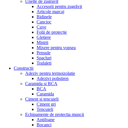
Unelte de zugravit
Accesorii pentru zugrăvit
Articole marcaj
Bidinele
Cancioc
Cuve
Folii de protecție
Gletiere
Mistrii
Mixere pentru vopsea
Pensule
Spacluri
Trafaleti
Constructii
Adeziv pentru termoizolatie
Adezivi polistiren
Caramida si BCA
BCA
Caramida
Ciment si tencuieli
Ciment gri
Tencuieli
Echipamente de protectia muncii
Antifoane
Bocanci