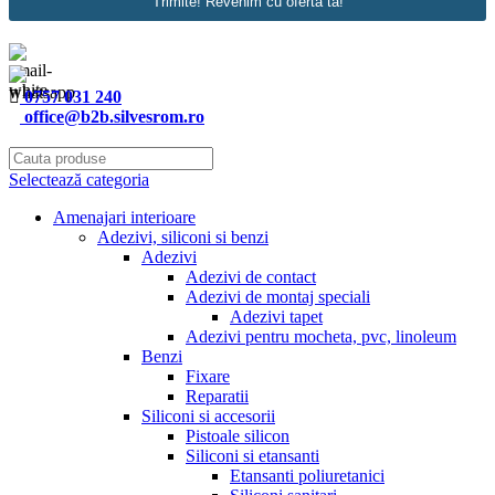
Trimite! Revenim cu oferta ta!
0757 031 240
office@b2b.silvesrom.ro
Selectează categoria
Amenajari interioare
Adezivi, siliconi si benzi
Adezivi
Adezivi de contact
Adezivi de montaj speciali
Adezivi tapet
Adezivi pentru mocheta, pvc, linoleum
Benzi
Fixare
Reparatii
Siliconi si accesorii
Pistoale silicon
Siliconi si etansanti
Etansanti poliuretanici