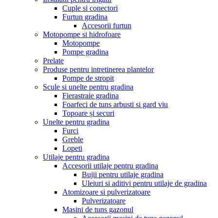
Cuple si conectori
Furtun gradina
Accesorii furtun
Motopompe si hidrofoare
Motopompe
Pompe gradina
Prelate
Produse pentru intretinerea plantelor
Pompe de stropit
Scule si unelte pentru gradina
Fierastraie gradina
Foarfeci de tuns arbusti si gard viu
Topoare și securi
Unelte pentru gradina
Furci
Greble
Lopeti
Utilaje pentru gradina
Accesorii utilaje pentru gradina
Bujii pentru utilaje gradina
Uleiuri si aditivi pentru utilaje de gradina
Atomizoare si pulverizatoare
Pulverizatoare
Masini de tuns gazonul