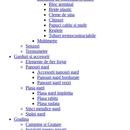
Bloc terminal
Bride plastic
Cleme de sina
Clipsuri
Papuci cablu si mufe
Reglete
Tuburi termocontractabile
Multimetre
Senzori
Termometre
Garduri si accesorii
Elemente de fier forjat
Panouri gard
Accesorii panouri gard
Panouri gard bordurate
Panouri gard verzi
Plasa gard
Plasa gard impletita
Plasa rabitz
Plasa sudata
Sipci metalice gard
Stalpi gard
Gradina
Camping si Gratare
Instalatii pentru irigatii