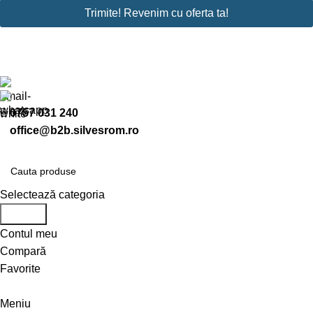
Trimite! Revenim cu oferta ta!
0757 031 240
office@b2b.silvesrom.ro
Selectează categoria
Search
Contul meu
Compară
Favorite
Înregistreză-te
Meniu