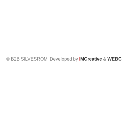
Politica de confidențialitate
Politica de retur
Formular de retur
Politica cookies
Setari GDPR
© B2B SILVESROM. Developed by
I
MCreative
&
WEBC