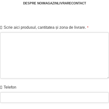
DESPRE NOI
MAGAZIN
LIVRARE
CONTACT
Cere ofertă
Scrie aici produsul, cantitatea și zona de livrare.
*
Company
Telefon
Name
*