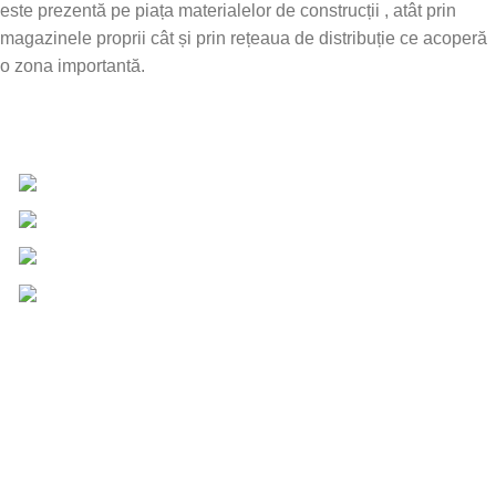
este prezentă pe piața materialelor de construcții , atât prin
magazinele proprii cât și prin rețeaua de distribuție ce acoperă
o zona importantă.
Date de contact
0757 031 240
0757 031 240
office@b2b.silvesrom.ro
Bulevardul Republicii 110, Bârlad, Județ Vaslui
Informații UTILE
Întrebări frecvente
Termeni și condiții