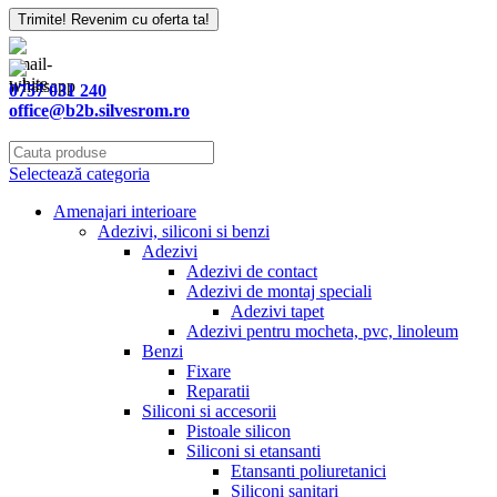
Trimite! Revenim cu oferta ta!
0757 031 240
office@b2b.silvesrom.ro
Selectează categoria
Amenajari interioare
Adezivi, siliconi si benzi
Adezivi
Adezivi de contact
Adezivi de montaj speciali
Adezivi tapet
Adezivi pentru mocheta, pvc, linoleum
Benzi
Fixare
Reparatii
Siliconi si accesorii
Pistoale silicon
Siliconi si etansanti
Etansanti poliuretanici
Siliconi sanitari