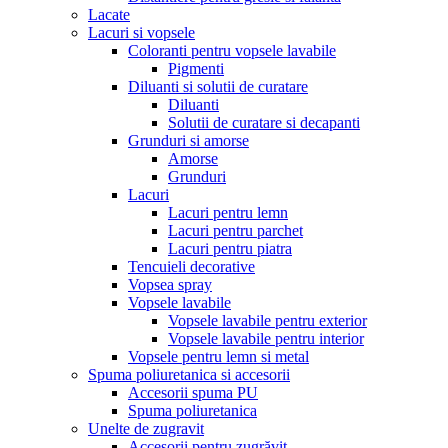
Lacate
Lacuri si vopsele
Coloranti pentru vopsele lavabile
Pigmenti
Diluanti si solutii de curatare
Diluanti
Solutii de curatare si decapanti
Grunduri si amorse
Amorse
Grunduri
Lacuri
Lacuri pentru lemn
Lacuri pentru parchet
Lacuri pentru piatra
Tencuieli decorative
Vopsea spray
Vopsele lavabile
Vopsele lavabile pentru exterior
Vopsele lavabile pentru interior
Vopsele pentru lemn si metal
Spuma poliuretanica si accesorii
Accesorii spuma PU
Spuma poliuretanica
Unelte de zugravit
Accesorii pentru zugrăvit