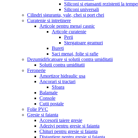
Siliconi si etansanti rezistenti la tempe
Siliconi universali
Cilindri siguranta, yale, chei si port chei
Curatenie si intretinere
Articole pentru menaj casnic
Articole curatenie
Perii
Stergatoare geamuri
Bureti
Saci menaj, folie si rafie
Dezumidificatoare si solutii contra umiditatii
Solutii contra umiditatii
Feronerie
Amortizor hidraulic usa
Ancorari si tractari
Sfoara
Balamale
Console
Cutii postale
Folie PVC
Gresie si faianta
Accesorii taiere gresie
Adezivi pentru gresie si faianta
Chituri pentru gresie si faianta
Distantiere pentru gresie si faianta