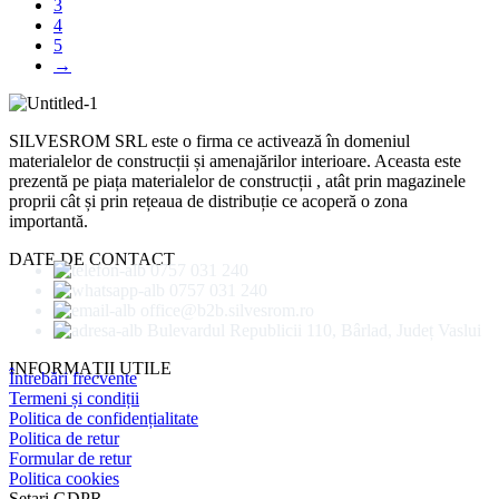
3
4
5
→
SILVESROM SRL este o firma ce activează în domeniul
materialelor de construcții și amenajărilor interioare. Aceasta este
prezentă pe piața materialelor de construcții , atât prin magazinele
proprii cât și prin rețeaua de distribuție ce acoperă o zona
importantă.
DATE DE CONTACT
0757 031 240
0757 031 240
office@b2b.silvesrom.ro
Bulevardul Republicii 110, Bârlad, Județ Vaslui
INFORMAȚII UTILE
Întrebări frecvente
Termeni și condiții
Politica de confidențialitate
Politica de retur
Formular de retur
Politica cookies
Setari GDPR