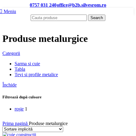
0757 031 240
office@b2b.silvesrom.ro
Meniu
Search
Produse metalurgice
Categorii
Sarma si cuie
Tabla
Tevi si profile metalice
Închide
Filtrează după culoare
roșie
1
Prima pagină
Produse metalurgice