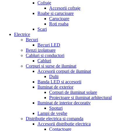
Cofraje
Accesorii cofraje
Roabe si carucioare
Carucioare
Roti roaba
Scari
Electrice
Becuri
Becuri LED
Benzi izolatoare
Cabluri si conductori
Cabluri
Corpuri si surse de iluminat
Accesorii corpuri de iluminat
Dulii
Banda LED si accesorii
Iluminat de exterior
Corpuri de iluminat solare
Proiectoare si iluminat arhitectural
Iluminat de interior decorativ
Spoturi
Lampi de veghe
Distributie electrica si comanda
Accesorii distributie electrica
Contactoare