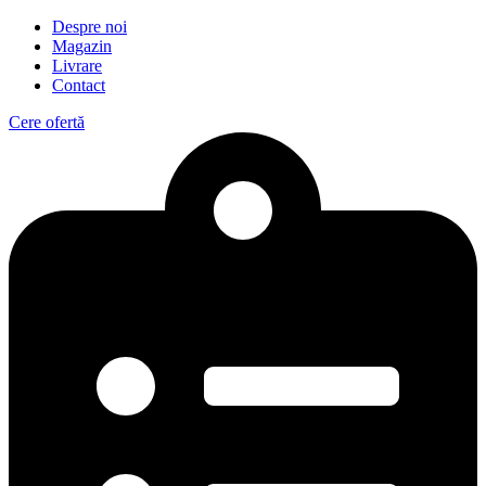
Despre noi
Magazin
Livrare
Contact
Cere ofertă