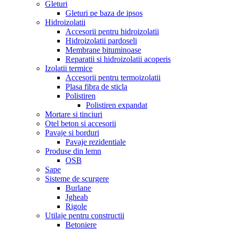
Gleturi
Gleturi pe baza de ipsos
Hidroizolatii
Accesorii pentru hidroizolatii
Hidroizolatii pardoseli
Membrane bituminoase
Reparatii si hidroizolatii acoperis
Izolatii termice
Accesorii pentru termoizolatii
Plasa fibra de sticla
Polistiren
Polistiren expandat
Mortare si tinciuri
Otel beton si accesorii
Pavaje si borduri
Pavaje rezidentiale
Produse din lemn
OSB
Sape
Sisteme de scurgere
Burlane
Jgheab
Rigole
Utilaje pentru constructii
Betoniere