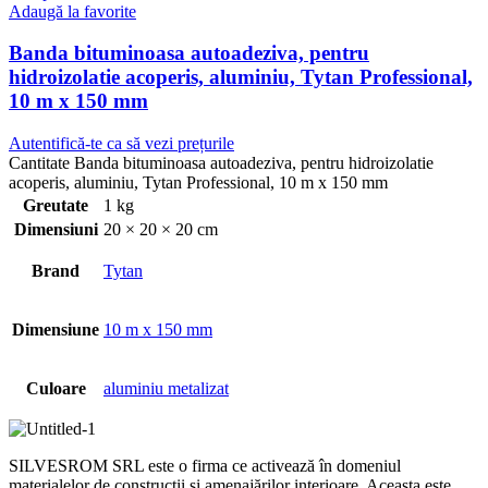
Adaugă la favorite
Banda bituminoasa autoadeziva, pentru
hidroizolatie acoperis, aluminiu, Tytan Professional,
10 m x 150 mm
Autentifică-te ca să vezi prețurile
Cantitate Banda bituminoasa autoadeziva, pentru hidroizolatie
acoperis, aluminiu, Tytan Professional, 10 m x 150 mm
Greutate
1 kg
Dimensiuni
20 × 20 × 20 cm
Brand
Tytan
Dimensiune
10 m x 150 mm
Culoare
aluminiu metalizat
SILVESROM SRL este o firma ce activează în domeniul
materialelor de construcții și amenajărilor interioare. Aceasta este