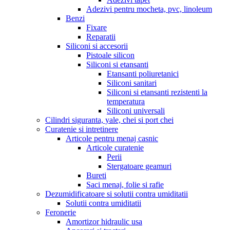
Adezivi pentru mocheta, pvc, linoleum
Benzi
Fixare
Reparatii
Siliconi si accesorii
Pistoale silicon
Siliconi si etansanti
Etansanti poliuretanici
Siliconi sanitari
Siliconi si etansanti rezistenti la
temperatura
Siliconi universali
Cilindri siguranta, yale, chei si port chei
Curatenie si intretinere
Articole pentru menaj casnic
Articole curatenie
Perii
Stergatoare geamuri
Bureti
Saci menaj, folie si rafie
Dezumidificatoare si solutii contra umiditatii
Solutii contra umiditatii
Feronerie
Amortizor hidraulic usa