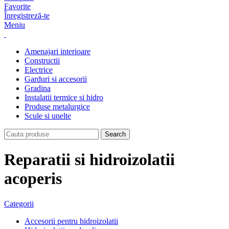
Favorite
Înregistreză-te
Meniu
Amenajari interioare
Constructii
Electrice
Garduri si accesorii
Gradina
Instalatii termice si hidro
Produse metalurgice
Scule si unelte
Search
Reparatii si hidroizolatii
acoperis
Categorii
Accesorii pentru hidroizolatii