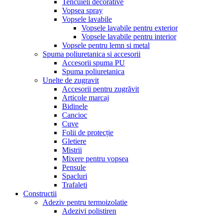
Tencuieli decorative
Vopsea spray
Vopsele lavabile
Vopsele lavabile pentru exterior
Vopsele lavabile pentru interior
Vopsele pentru lemn si metal
Spuma poliuretanica si accesorii
Accesorii spuma PU
Spuma poliuretanica
Unelte de zugravit
Accesorii pentru zugrăvit
Articole marcaj
Bidinele
Cancioc
Cuve
Folii de protecție
Gletiere
Mistrii
Mixere pentru vopsea
Pensule
Spacluri
Trafaleti
Constructii
Adeziv pentru termoizolatie
Adezivi polistiren