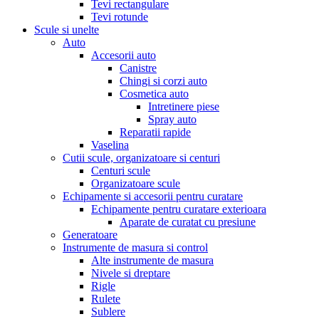
Tevi rectangulare
Tevi rotunde
Scule si unelte
Auto
Accesorii auto
Canistre
Chingi si corzi auto
Cosmetica auto
Intretinere piese
Spray auto
Reparatii rapide
Vaselina
Cutii scule, organizatoare si centuri
Centuri scule
Organizatoare scule
Echipamente si accesorii pentru curatare
Echipamente pentru curatare exterioara
Aparate de curatat cu presiune
Generatoare
Instrumente de masura si control
Alte instrumente de masura
Nivele si dreptare
Rigle
Rulete
Sublere