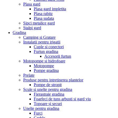
Plasa gard
Plasa gard impletita
Plasa rabitz
Plasa sudata
Sipci metalice gard
Stalpi gard
Gradina
Camping si Gratare
Instalatii pentru irigatii
Cuple si conectori
Furtun gradina
Accesorii furtun
Motopompe si hidrofoare
Motopompe
Pompe gradina
Prelate
Produse pentru intretinerea plantelor
Pompe de stropit
Scule si unelte pentru gradina
Fierastraie gradina
Foarfeci de tuns arbusti si gard viu
Topoare și securi
Unelte pentru gradina
Furci
Greble