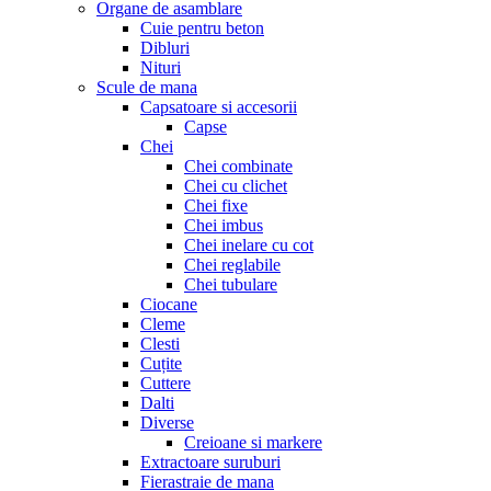
Organe de asamblare
Cuie pentru beton
Dibluri
Nituri
Scule de mana
Capsatoare si accesorii
Capse
Chei
Chei combinate
Chei cu clichet
Chei fixe
Chei imbus
Chei inelare cu cot
Chei reglabile
Chei tubulare
Ciocane
Cleme
Clesti
Cuțite
Cuttere
Dalti
Diverse
Creioane si markere
Extractoare suruburi
Fierastraie de mana