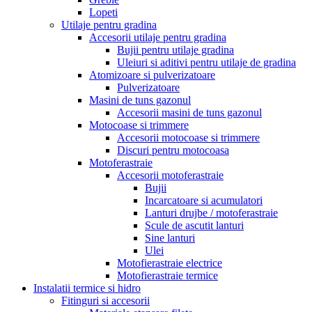
Lopeti
Utilaje pentru gradina
Accesorii utilaje pentru gradina
Bujii pentru utilaje gradina
Uleiuri si aditivi pentru utilaje de gradina
Atomizoare si pulverizatoare
Pulverizatoare
Masini de tuns gazonul
Accesorii masini de tuns gazonul
Motocoase si trimmere
Accesorii motocoase si trimmere
Discuri pentru motocoasa
Motoferastraie
Accesorii motoferastraie
Bujii
Incarcatoare si acumulatori
Lanturi drujbe / motoferastraie
Scule de ascutit lanturi
Sine lanturi
Ulei
Motofierastraie electrice
Motofierastraie termice
Instalatii termice si hidro
Fitinguri si accesorii