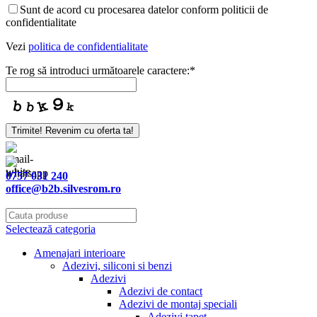
Sunt de acord cu procesarea datelor conform politicii de
confidentialitate
Vezi
politica de confidentialitate
Te rog să introduci următoarele caractere:
*
Email
Trimite! Revenim cu oferta ta!
Address
*
0757 031 240
office@b2b.silvesrom.ro
Selectează categoria
Amenajari interioare
Adezivi, siliconi si benzi
Adezivi
Adezivi de contact
Adezivi de montaj speciali
Adezivi tapet