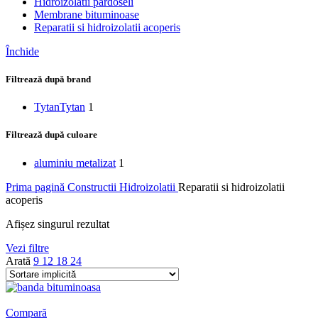
Hidroizolatii pardoseli
Membrane bituminoase
Reparatii si hidroizolatii acoperis
Închide
Filtrează după brand
Tytan
Tytan
1
Filtrează după culoare
aluminiu metalizat
1
Prima pagină
Constructii
Hidroizolatii
Reparatii si hidroizolatii
acoperis
Afișez singurul rezultat
Vezi filtre
Arată
9
12
18
24
Compară