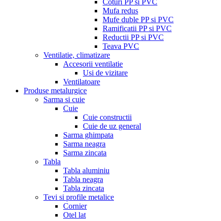
Coturi PP si PVC
Mufa redus
Mufe duble PP si PVC
Ramificatii PP si PVC
Reductii PP si PVC
Teava PVC
Ventilatie, climatizare
Accesorii ventilatie
Usi de vizitare
Ventilatoare
Produse metalurgice
Sarma si cuie
Cuie
Cuie constructii
Cuie de uz general
Sarma ghimpata
Sarma neagra
Sarma zincata
Tabla
Tabla aluminiu
Tabla neagra
Tabla zincata
Tevi si profile metalice
Cornier
Otel lat