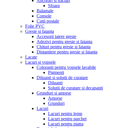
Ancorari si tractari
Sfoara
Balamale
Console
Cutii postale
Folie PVC
Gresie si faianta
Accesorii taiere gresie
Adezivi pentru gresie si faianta
Chituri pentru gresie si faianta
Distantiere pentru gresie si faianta
Lacate
Lacuri si vopsele
Coloranti pentru vopsele lavabile
Pigmenti
Diluanti si solutii de curatare
Diluanti
Solutii de curatare si decapanti
Grunduri si amorse
Amorse
Grunduri
Lacuri
Lacuri pentru lemn
Lacuri pentru parchet
Lacuri pentru piatra