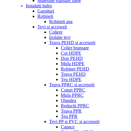
Materiale etansare filete
Instalatii hidro
Garnituri
Robineti
Robineti apa
Tevi si accesorii
Coliere
Izolatie tevi
Teava PEHD si accesorii
Colier bransare
Cot HDPE
Dop PEHD
Mufa HDPE
Robinet PEHD
Teava PEHD
Teu HDPE
Teava PPRC si accesorii
Coturi PPRC
Mufa PPRC
Olandez
Reductii PPRC
Teava PPR
Teu PPR
Tevi PP si PVC si accesorii
Capace