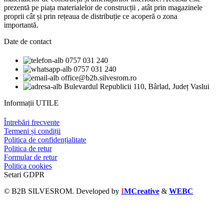
prezentă pe piața materialelor de construcții , atât prin magazinele
proprii cât și prin rețeaua de distribuție ce acoperă o zona
importantă.
Date de contact
0757 031 240
0757 031 240
office@b2b.silvesrom.ro
Bulevardul Republicii 110, Bârlad, Județ Vaslui
Informații UTILE
Întrebări frecvente
Termeni și condiții
Politica de confidențialitate
Politica de retur
Formular de retur
Politica cookies
Setari GDPR
© B2B SILVESROM. Developed by
I
MCreative
&
WEBC