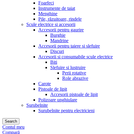
Foarfeci
Instrumente de taiat
Menghine
Pile, răzuitoare, rindele
Scule electrice si accesorii
Accesorii pentru gaurire
Burghie
Mandrine
Accesorii pentru taiere si slefuire
Discuri
Accesorii si consumabile scule electrice
Biti
Slefuire si lustruire
Perii rotative
Role abrazive
Carote
Pistoale de lipit
Accesorii pistoale de lipit
Polizoare unghiulare
Surubelnite
Surubelnite pentru electricieni
Search
Contul meu
Compară