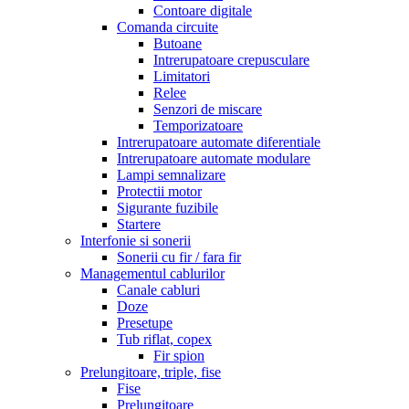
Contoare digitale
Comanda circuite
Butoane
Intrerupatoare crepusculare
Limitatori
Relee
Senzori de miscare
Temporizatoare
Intrerupatoare automate diferentiale
Intrerupatoare automate modulare
Lampi semnalizare
Protectii motor
Sigurante fuzibile
Startere
Interfonie si sonerii
Sonerii cu fir / fara fir
Managementul cablurilor
Canale cabluri
Doze
Presetupe
Tub riflat, copex
Fir spion
Prelungitoare, triple, fise
Fise
Prelungitoare