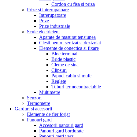
Cordon cu fisa si priza
Prize si intrerupatoare
Intrerupatoare
Prize
Prize industriale
Scule electricieni
Aparate de masurat tensiunea
Clesti pentru sertizat si dezizolat
Elemente de conectica si fixare
Bloc terminal
Bride plastic
Cleme de sina
Clipsuri
Papuci cablu si mufe
Reglete
Tuburi termocontractabile
Multimetre
Senzori
Termometre
Garduri si accesorii
Elemente de fier forjat
Panouri gard
Accesorii panouri gard
Panouri gard bordurate
Panouri gard verzi