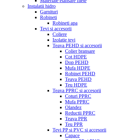
Materiale etansare filete
Instalatii hidro
Garnituri
Robineti
Robineti apa
Tevi si accesorii
Coliere
Izolatie tevi
Teava PEHD si accesorii
Colier bransare
Cot HDPE
Dop PEHD
Mufa HDPE
Robinet PEHD
Teava PEHD
Teu HDPE
Teava PPRC si accesorii
Coturi PPRC
Mufa PPRC
Olandez
Reductii PPRC
Teava PPR
Teu PPR
Tevi PP si PVC si accesorii
Capace