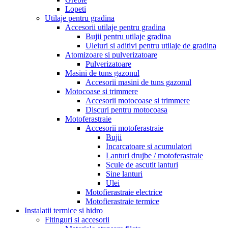
Lopeti
Utilaje pentru gradina
Accesorii utilaje pentru gradina
Bujii pentru utilaje gradina
Uleiuri si aditivi pentru utilaje de gradina
Atomizoare si pulverizatoare
Pulverizatoare
Masini de tuns gazonul
Accesorii masini de tuns gazonul
Motocoase si trimmere
Accesorii motocoase si trimmere
Discuri pentru motocoasa
Motoferastraie
Accesorii motoferastraie
Bujii
Incarcatoare si acumulatori
Lanturi drujbe / motoferastraie
Scule de ascutit lanturi
Sine lanturi
Ulei
Motofierastraie electrice
Motofierastraie termice
Instalatii termice si hidro
Fitinguri si accesorii