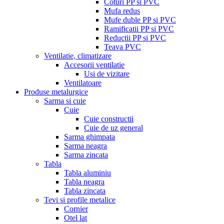
Coturi PP si PVC
Mufa redus
Mufe duble PP si PVC
Ramificatii PP si PVC
Reductii PP si PVC
Teava PVC
Ventilatie, climatizare
Accesorii ventilatie
Usi de vizitare
Ventilatoare
Produse metalurgice
Sarma si cuie
Cuie
Cuie constructii
Cuie de uz general
Sarma ghimpata
Sarma neagra
Sarma zincata
Tabla
Tabla aluminiu
Tabla neagra
Tabla zincata
Tevi si profile metalice
Cornier
Otel lat