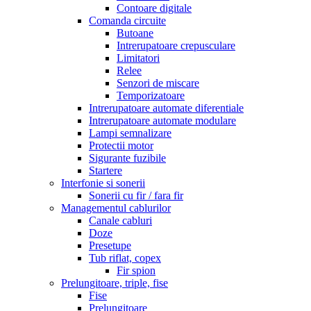
Contoare digitale
Comanda circuite
Butoane
Intrerupatoare crepusculare
Limitatori
Relee
Senzori de miscare
Temporizatoare
Intrerupatoare automate diferentiale
Intrerupatoare automate modulare
Lampi semnalizare
Protectii motor
Sigurante fuzibile
Startere
Interfonie si sonerii
Sonerii cu fir / fara fir
Managementul cablurilor
Canale cabluri
Doze
Presetupe
Tub riflat, copex
Fir spion
Prelungitoare, triple, fise
Fise
Prelungitoare