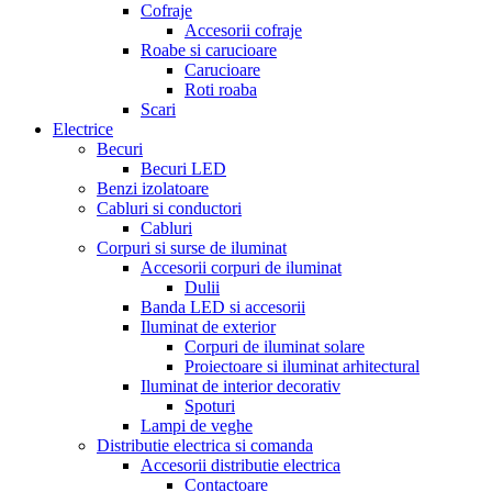
Cofraje
Accesorii cofraje
Roabe si carucioare
Carucioare
Roti roaba
Scari
Electrice
Becuri
Becuri LED
Benzi izolatoare
Cabluri si conductori
Cabluri
Corpuri si surse de iluminat
Accesorii corpuri de iluminat
Dulii
Banda LED si accesorii
Iluminat de exterior
Corpuri de iluminat solare
Proiectoare si iluminat arhitectural
Iluminat de interior decorativ
Spoturi
Lampi de veghe
Distributie electrica si comanda
Accesorii distributie electrica
Contactoare