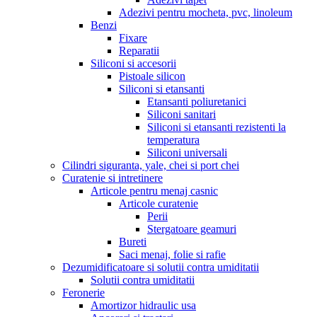
Adezivi pentru mocheta, pvc, linoleum
Benzi
Fixare
Reparatii
Siliconi si accesorii
Pistoale silicon
Siliconi si etansanti
Etansanti poliuretanici
Siliconi sanitari
Siliconi si etansanti rezistenti la
temperatura
Siliconi universali
Cilindri siguranta, yale, chei si port chei
Curatenie si intretinere
Articole pentru menaj casnic
Articole curatenie
Perii
Stergatoare geamuri
Bureti
Saci menaj, folie si rafie
Dezumidificatoare si solutii contra umiditatii
Solutii contra umiditatii
Feronerie
Amortizor hidraulic usa