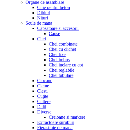
Organe de asamblare
Cuie pentru beton
Dibluri
Nituri
Scule de mana
Capsatoare si accesorii
Capse
Chei
Chei combinate
Chei cu clichet
Chei fixe
Chei imbus
Chei inelare cu cot
Chei reglabile
Chei tubulare
Ciocane
Cleme
Clesti
Cuțite
Cuttere
Dalti
Diverse
Creioane si markere
Extractoare suruburi
Fierastraie de mana