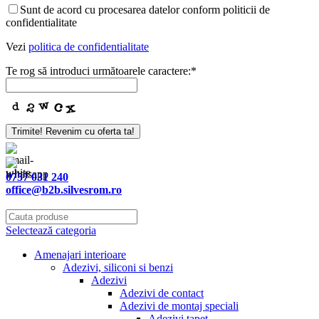
Phone
Sunt de acord cu procesarea datelor conform politicii de
Number
*
confidentialitate
Vezi
politica de confidentialitate
Te rog să introduci următoarele caractere:
*
Trimite! Revenim cu oferta ta!
0757 031 240
office@b2b.silvesrom.ro
Selectează categoria
Amenajari interioare
Adezivi, siliconi si benzi
Adezivi
Adezivi de contact
Adezivi de montaj speciali
Adezivi tapet