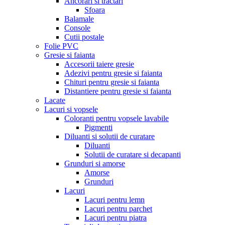
Ancorari si tractari
Sfoara
Balamale
Console
Cutii postale
Folie PVC
Gresie si faianta
Accesorii taiere gresie
Adezivi pentru gresie si faianta
Chituri pentru gresie si faianta
Distantiere pentru gresie si faianta
Lacate
Lacuri si vopsele
Coloranti pentru vopsele lavabile
Pigmenti
Diluanti si solutii de curatare
Diluanti
Solutii de curatare si decapanti
Grunduri si amorse
Amorse
Grunduri
Lacuri
Lacuri pentru lemn
Lacuri pentru parchet
Lacuri pentru piatra