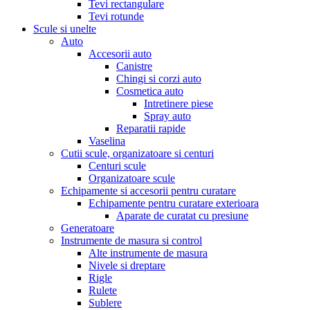
Tevi rectangulare
Tevi rotunde
Scule si unelte
Auto
Accesorii auto
Canistre
Chingi si corzi auto
Cosmetica auto
Intretinere piese
Spray auto
Reparatii rapide
Vaselina
Cutii scule, organizatoare si centuri
Centuri scule
Organizatoare scule
Echipamente si accesorii pentru curatare
Echipamente pentru curatare exterioara
Aparate de curatat cu presiune
Generatoare
Instrumente de masura si control
Alte instrumente de masura
Nivele si dreptare
Rigle
Rulete
Sublere