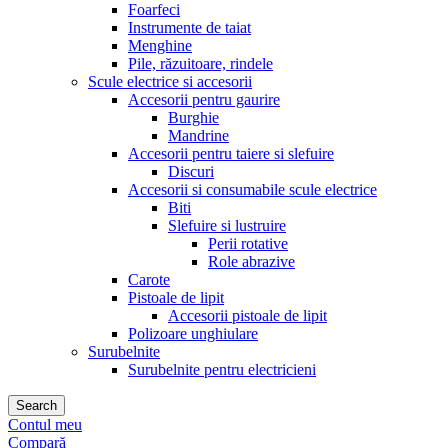
Foarfeci
Instrumente de taiat
Menghine
Pile, răzuitoare, rindele
Scule electrice si accesorii
Accesorii pentru gaurire
Burghie
Mandrine
Accesorii pentru taiere si slefuire
Discuri
Accesorii si consumabile scule electrice
Biti
Slefuire si lustruire
Perii rotative
Role abrazive
Carote
Pistoale de lipit
Accesorii pistoale de lipit
Polizoare unghiulare
Surubelnite
Surubelnite pentru electricieni
Search
Contul meu
Compară