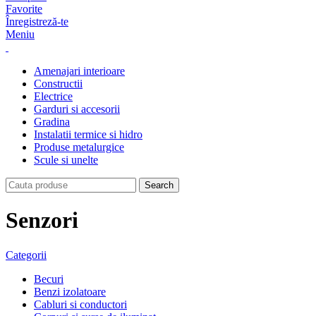
Favorite
Înregistreză-te
Meniu
Amenajari interioare
Constructii
Electrice
Garduri si accesorii
Gradina
Instalatii termice si hidro
Produse metalurgice
Scule si unelte
Search
Senzori
Categorii
Becuri
Benzi izolatoare
Cabluri si conductori