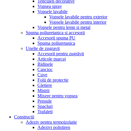
Tencuieli decorative
Vopsea spray
Vopsele lavabile
Vopsele lavabile pentru exterior
Vopsele lavabile pentru interior
Vopsele pentru lemn si metal
Spuma poliuretanica si accesorii
Accesorii spuma PU
Spuma poliuretanica
Unelte de zugravit
Accesorii pentru zugrăvit
Articole marcaj
Bidinele
Cancioc
Cuve
Folii de protecție
Gletiere
Mistrii
Mixere pentru vopsea
Pensule
Spacluri
Trafaleti
Constructii
Adeziv pentru termoizolatie
Adezivi polistiren