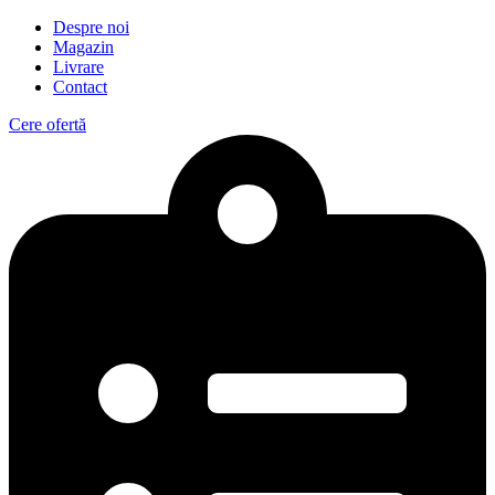
Despre noi
Magazin
Livrare
Contact
Cere ofertă