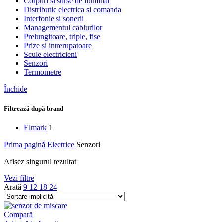
Corpuri si surse de iluminat
Distributie electrica si comanda
Interfonie si sonerii
Managementul cablurilor
Prelungitoare, triple, fise
Prize si intrerupatoare
Scule electricieni
Senzori
Termometre
Închide
Filtrează după brand
Elmark
1
Prima pagină
Electrice
Senzori
Afișez singurul rezultat
Vezi filtre
Arată
9
12
18
24
Compară