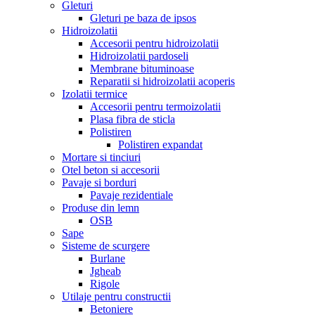
Gleturi
Gleturi pe baza de ipsos
Hidroizolatii
Accesorii pentru hidroizolatii
Hidroizolatii pardoseli
Membrane bituminoase
Reparatii si hidroizolatii acoperis
Izolatii termice
Accesorii pentru termoizolatii
Plasa fibra de sticla
Polistiren
Polistiren expandat
Mortare si tinciuri
Otel beton si accesorii
Pavaje si borduri
Pavaje rezidentiale
Produse din lemn
OSB
Sape
Sisteme de scurgere
Burlane
Jgheab
Rigole
Utilaje pentru constructii
Betoniere