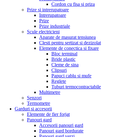
Cordon cu fisa si priza
Prize si intrerupatoare
Intrerupatoare
Prize
Prize industriale
Scule electricieni
Aparate de masurat tensiunea
Clesti pentru sertizat si dezizolat
Elemente de conectica si fixare
Bloc terminal
Bride plastic
Cleme de sina
Clipsuri
Papuci cablu si mufe
Reglete
Tuburi termocontractabile
Multimetre
Senzori
Termometre
Garduri si accesorii
Elemente de fier forjat
Panouri gard
Accesorii panouri gard
Panouri gard bordurate
Panouri gard verzi