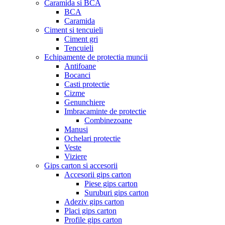
Caramida si BCA
BCA
Caramida
Ciment si tencuieli
Ciment gri
Tencuieli
Echipamente de protectia muncii
Antifoane
Bocanci
Casti protectie
Cizme
Genunchiere
Imbracaminte de protectie
Combinezoane
Manusi
Ochelari protectie
Veste
Viziere
Gips carton si accesorii
Accesorii gips carton
Piese gips carton
Suruburi gips carton
Adeziv gips carton
Placi gips carton
Profile gips carton