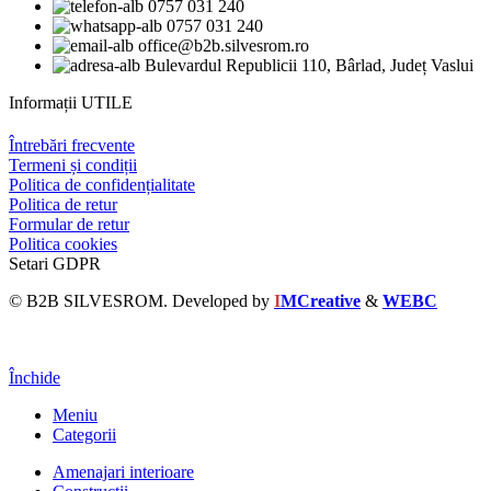
0757 031 240
0757 031 240
office@b2b.silvesrom.ro
Bulevardul Republicii 110, Bârlad, Județ Vaslui
Informații UTILE
Întrebări frecvente
Termeni și condiții
Politica de confidențialitate
Politica de retur
Formular de retur
Politica cookies
Setari GDPR
© B2B SILVESROM. Developed by
I
MCreative
&
WEBC
Închide
Meniu
Categorii
Amenajari interioare