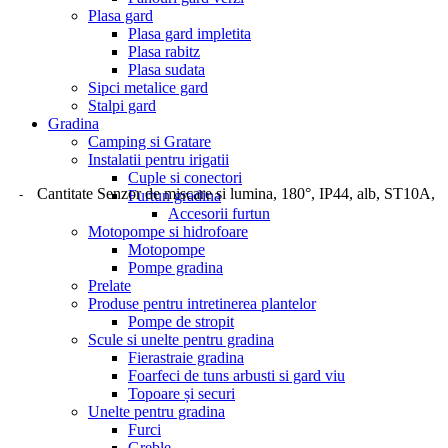
Plasa gard
Plasa gard impletita
Plasa rabitz
Plasa sudata
Sipci metalice gard
Stalpi gard
Gradina
Camping si Gratare
Instalatii pentru irigatii
Cuple si conectori
Cantitate Senzor de miscare si lumina, 180°, IP44, alb, ST10A,
Furtun gradina
Accesorii furtun
Motopompe si hidrofoare
Motopompe
Pompe gradina
Prelate
Produse pentru intretinerea plantelor
Pompe de stropit
Scule si unelte pentru gradina
Fierastraie gradina
Foarfeci de tuns arbusti si gard viu
Topoare și securi
Unelte pentru gradina
Furci
Greble