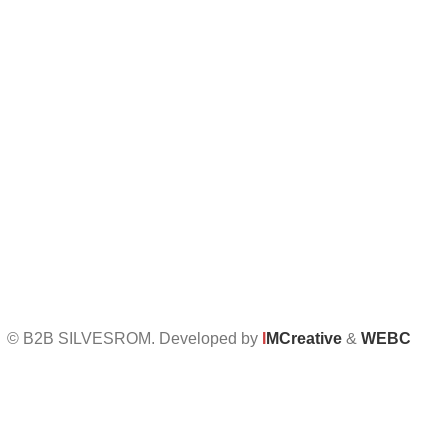
Informații UTILE
Întrebări frecvente
Termeni și condiții
Politica de confidențialitate
Politica de retur
Formular de retur
Politica cookies
Setari GDPR
© B2B SILVESROM. Developed by
I
MCreative
&
WEBC