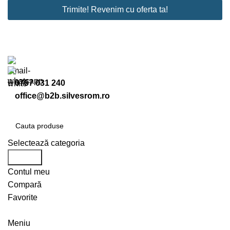
Trimite! Revenim cu oferta ta!
Business
Email
*
0757 031 240
office@b2b.silvesrom.ro
Selectează categoria
Search
Contul meu
Compară
Favorite
Înregistreză-te
Meniu