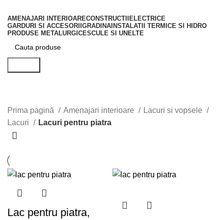
AMENAJARI INTERIOARE
CONSTRUCTII
ELECTRICE
GARDURI SI ACCESORII
GRADINA
INSTALATII TERMICE SI HIDRO
PRODUSE METALURGICE
SCULE SI UNELTE
Search
Lacuri pentru piatra
Categorii
Prima pagină
Amenajari interioare
Lacuri si vopsele
Lacuri
Lacuri pentru piatra
Lac pentru piatra,