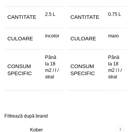
2.5 L
0.75 L
CANTITATE
CANTITATE
incolor
maro
CULOARE
CULOARE
Până
Până
la 18
la 18
CONSUM
CONSUM
m2 / l /
m2 / l /
SPECIFIC
SPECIFIC
strat
strat
Filtrează după brand
Kober
4