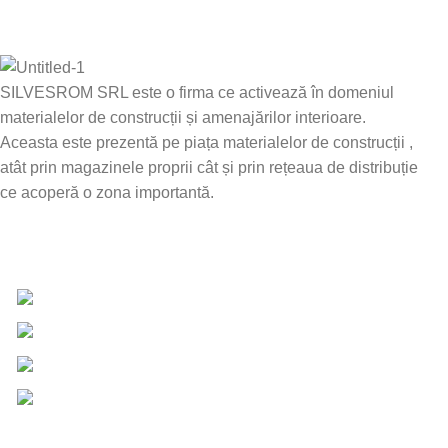
SILVESROM SRL este o firma ce activează în domeniul
materialelor de construcții și amenajărilor interioare.
Aceasta este prezentă pe piața materialelor de construcții ,
atât prin magazinele proprii cât și prin rețeaua de distribuție
ce acoperă o zona importantă.
Date de contact
0757 031 240
0757 031 240
office@b2b.silvesrom.ro
Bulevardul Republicii 110, Bârlad, Județ Vaslui