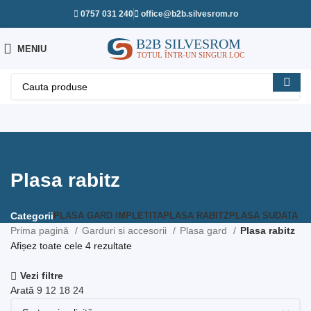
0757 031 240
office@b2b.silvesrom.ro
MENIU
Plasa rabitz
PLASA GARD IMPLETITA
PLASA RABITZ
PLASA SUDATA
Categorii
Prima pagină
Garduri si accesorii
Plasa gard
Plasa rabitz
Afișez toate cele 4 rezultate
Vezi filtre
Arată
9
12
18
24