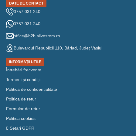
DATE DE CONTACT
0757 031 240
0757 031 240
office@b2b.silvesrom.ro
Bulevardul Republicii 110, Bârlad, Județ Vaslui
INFORMAȚII UTILE
Întrebări frecvente
Termeni și condiții
Politica de confidențialitate
Politica de retur
Formular de retur
Politica cookies
Setari GDPR