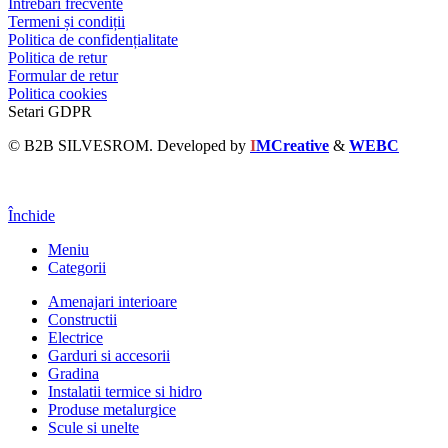
Întrebări frecvente
Termeni și condiții
Politica de confidențialitate
Politica de retur
Formular de retur
Politica cookies
Setari GDPR
© B2B SILVESROM. Developed by
I
MCreative
&
WEBC
Închide
Meniu
Categorii
Amenajari interioare
Constructii
Electrice
Garduri si accesorii
Gradina
Instalatii termice si hidro
Produse metalurgice
Scule si unelte