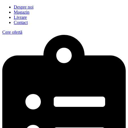
Despre noi
Magazin
Livrare
Contact
Cere ofertă