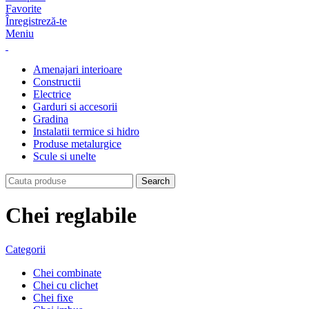
Favorite
Înregistreză-te
Meniu
Amenajari interioare
Constructii
Electrice
Garduri si accesorii
Gradina
Instalatii termice si hidro
Produse metalurgice
Scule si unelte
Search
Chei reglabile
Categorii
Chei combinate
Chei cu clichet
Chei fixe