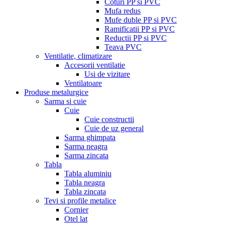
Coturi PP si PVC
Mufa redus
Mufe duble PP si PVC
Ramificatii PP si PVC
Reductii PP si PVC
Teava PVC
Ventilatie, climatizare
Accesorii ventilatie
Usi de vizitare
Ventilatoare
Produse metalurgice
Sarma si cuie
Cuie
Cuie constructii
Cuie de uz general
Sarma ghimpata
Sarma neagra
Sarma zincata
Tabla
Tabla aluminiu
Tabla neagra
Tabla zincata
Tevi si profile metalice
Cornier
Otel lat