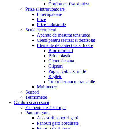
Cordon cu fisa si priza
Prize si intrerupatoare
Intrerupatoare
Prize
Prize industriale
Scule electricieni
Aparate de masurat tensiunea
Clesti pentru sertizat si dezizolat
Elemente de conectica si fixare
Bloc terminal
Bride plastic
Cleme de sina
Clipsuri
Papuci cablu si mufe
Reglete
Tuburi termocontractabile
Multimetre
Senzori
Termometre
Garduri si accesorii
Elemente de fier forjat
Panouri gard
Accesorii panouri gard
Panouri gard bordurate
Panouri gard verzi