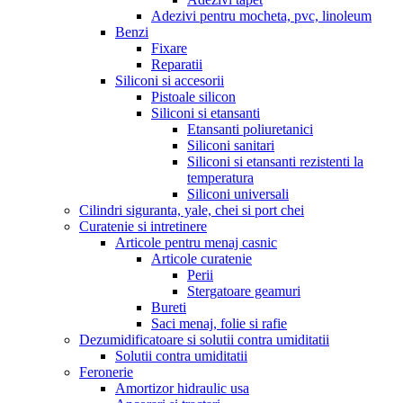
Adezivi pentru mocheta, pvc, linoleum
Benzi
Fixare
Reparatii
Siliconi si accesorii
Pistoale silicon
Siliconi si etansanti
Etansanti poliuretanici
Siliconi sanitari
Siliconi si etansanti rezistenti la
temperatura
Siliconi universali
Cilindri siguranta, yale, chei si port chei
Curatenie si intretinere
Articole pentru menaj casnic
Articole curatenie
Perii
Stergatoare geamuri
Bureti
Saci menaj, folie si rafie
Dezumidificatoare si solutii contra umiditatii
Solutii contra umiditatii
Feronerie
Amortizor hidraulic usa