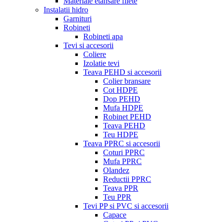
Materiale etansare filete
Instalatii hidro
Garnituri
Robineti
Robineti apa
Tevi si accesorii
Coliere
Izolatie tevi
Teava PEHD si accesorii
Colier bransare
Cot HDPE
Dop PEHD
Mufa HDPE
Robinet PEHD
Teava PEHD
Teu HDPE
Teava PPRC si accesorii
Coturi PPRC
Mufa PPRC
Olandez
Reductii PPRC
Teava PPR
Teu PPR
Tevi PP si PVC si accesorii
Capace