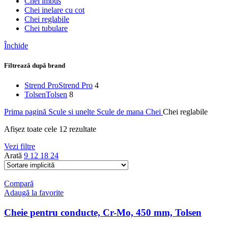
Chei imbus
Chei inelare cu cot
Chei reglabile
Chei tubulare
Închide
Filtrează după brand
Strend Pro
Strend Pro
4
Tolsen
Tolsen
8
Prima pagină
Scule si unelte
Scule de mana
Chei
Chei reglabile
Afișez toate cele 12 rezultate
Vezi filtre
Arată
9
12
18
24
Compară
Adaugă la favorite
Cheie pentru conducte, Cr-Mo, 450 mm, Tolsen