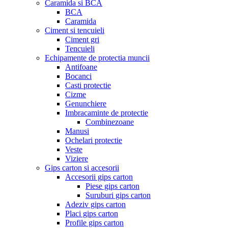
Caramida si BCA
BCA
Caramida
Ciment si tencuieli
Ciment gri
Tencuieli
Echipamente de protectia muncii
Antifoane
Bocanci
Casti protectie
Cizme
Genunchiere
Imbracaminte de protectie
Combinezoane
Manusi
Ochelari protectie
Veste
Viziere
Gips carton si accesorii
Accesorii gips carton
Piese gips carton
Suruburi gips carton
Adeziv gips carton
Placi gips carton
Profile gips carton