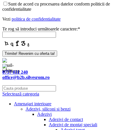
Email
*
Sunt de acord cu procesarea datelor conform politicii de
confidentialitate
Vezi
politica de confidentialitate
Te rog să introduci următoarele caractere:
*
Trimite! Revenim cu oferta ta!
0757 031 240
office@b2b.silvesrom.ro
Selectează categoria
Amenajari interioare
Adezivi, siliconi si benzi
Adezivi
Adezivi de contact
Adezivi de montaj speciali
Adezivi tapet