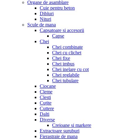
Organe de asamblare
Cuie pentru beton
Dibluri
Nituri
Scule de mana
Capsatoare si accesorii
Capse
Chei
Chei combinate
Chei cu clichet
Chei fixe
Chei imbus
Chei inelare cu cot
Chei reglabile
Chei tubulare
Ciocane
Cleme
Clesti
Cuțite
Cuttere
Dalti
Diverse
Creioane si markere
Extractoare suruburi
Fierastraie de mana