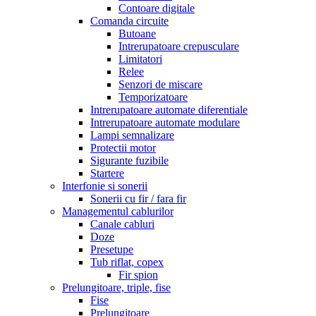
Contoare digitale
Comanda circuite
Butoane
Intrerupatoare crepusculare
Limitatori
Relee
Senzori de miscare
Temporizatoare
Intrerupatoare automate diferentiale
Intrerupatoare automate modulare
Lampi semnalizare
Protectii motor
Sigurante fuzibile
Startere
Interfonie si sonerii
Sonerii cu fir / fara fir
Managementul cablurilor
Canale cabluri
Doze
Presetupe
Tub riflat, copex
Fir spion
Prelungitoare, triple, fise
Fise
Prelungitoare