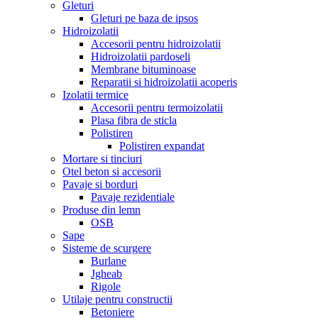
Gleturi
Gleturi pe baza de ipsos
Hidroizolatii
Accesorii pentru hidroizolatii
Hidroizolatii pardoseli
Membrane bituminoase
Reparatii si hidroizolatii acoperis
Izolatii termice
Accesorii pentru termoizolatii
Plasa fibra de sticla
Polistiren
Polistiren expandat
Mortare si tinciuri
Otel beton si accesorii
Pavaje si borduri
Pavaje rezidentiale
Produse din lemn
OSB
Sape
Sisteme de scurgere
Burlane
Jgheab
Rigole
Utilaje pentru constructii
Betoniere