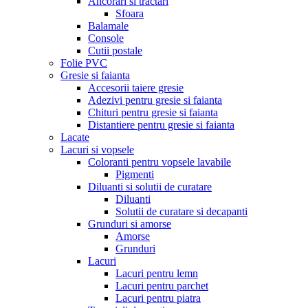
Ancorari si tractari
Sfoara
Balamale
Console
Cutii postale
Folie PVC
Gresie si faianta
Accesorii taiere gresie
Adezivi pentru gresie si faianta
Chituri pentru gresie si faianta
Distantiere pentru gresie si faianta
Lacate
Lacuri si vopsele
Coloranti pentru vopsele lavabile
Pigmenti
Diluanti si solutii de curatare
Diluanti
Solutii de curatare si decapanti
Grunduri si amorse
Amorse
Grunduri
Lacuri
Lacuri pentru lemn
Lacuri pentru parchet
Lacuri pentru piatra