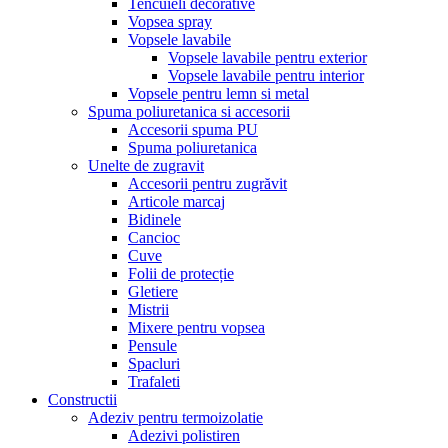
Tencuieli decorative
Vopsea spray
Vopsele lavabile
Vopsele lavabile pentru exterior
Vopsele lavabile pentru interior
Vopsele pentru lemn si metal
Spuma poliuretanica si accesorii
Accesorii spuma PU
Spuma poliuretanica
Unelte de zugravit
Accesorii pentru zugrăvit
Articole marcaj
Bidinele
Cancioc
Cuve
Folii de protecție
Gletiere
Mistrii
Mixere pentru vopsea
Pensule
Spacluri
Trafaleti
Constructii
Adeziv pentru termoizolatie
Adezivi polistiren