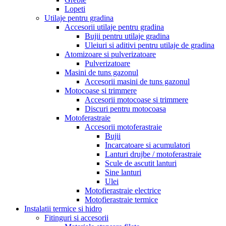
Lopeti
Utilaje pentru gradina
Accesorii utilaje pentru gradina
Bujii pentru utilaje gradina
Uleiuri si aditivi pentru utilaje de gradina
Atomizoare si pulverizatoare
Pulverizatoare
Masini de tuns gazonul
Accesorii masini de tuns gazonul
Motocoase si trimmere
Accesorii motocoase si trimmere
Discuri pentru motocoasa
Motoferastraie
Accesorii motoferastraie
Bujii
Incarcatoare si acumulatori
Lanturi drujbe / motoferastraie
Scule de ascutit lanturi
Sine lanturi
Ulei
Motofierastraie electrice
Motofierastraie termice
Instalatii termice si hidro
Fitinguri si accesorii