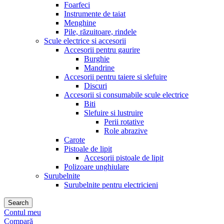
Foarfeci
Instrumente de taiat
Menghine
Pile, răzuitoare, rindele
Scule electrice si accesorii
Accesorii pentru gaurire
Burghie
Mandrine
Accesorii pentru taiere si slefuire
Discuri
Accesorii si consumabile scule electrice
Biti
Slefuire si lustruire
Perii rotative
Role abrazive
Carote
Pistoale de lipit
Accesorii pistoale de lipit
Polizoare unghiulare
Surubelnite
Surubelnite pentru electricieni
Search
Contul meu
Compară