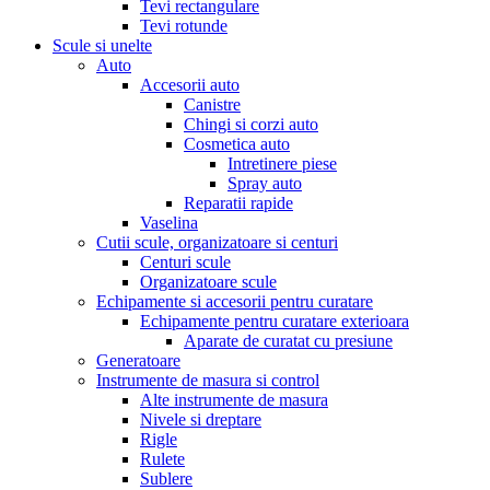
Tevi rectangulare
Tevi rotunde
Scule si unelte
Auto
Accesorii auto
Canistre
Chingi si corzi auto
Cosmetica auto
Intretinere piese
Spray auto
Reparatii rapide
Vaselina
Cutii scule, organizatoare si centuri
Centuri scule
Organizatoare scule
Echipamente si accesorii pentru curatare
Echipamente pentru curatare exterioara
Aparate de curatat cu presiune
Generatoare
Instrumente de masura si control
Alte instrumente de masura
Nivele si dreptare
Rigle
Rulete
Sublere