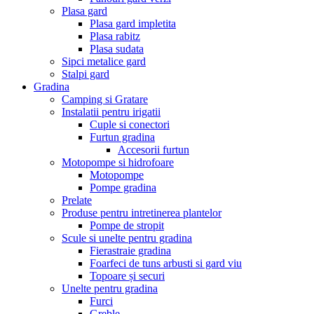
Plasa gard
Plasa gard impletita
Plasa rabitz
Plasa sudata
Sipci metalice gard
Stalpi gard
Gradina
Camping si Gratare
Instalatii pentru irigatii
Cuple si conectori
Furtun gradina
Accesorii furtun
Motopompe si hidrofoare
Motopompe
Pompe gradina
Prelate
Produse pentru intretinerea plantelor
Pompe de stropit
Scule si unelte pentru gradina
Fierastraie gradina
Foarfeci de tuns arbusti si gard viu
Topoare și securi
Unelte pentru gradina
Furci
Greble