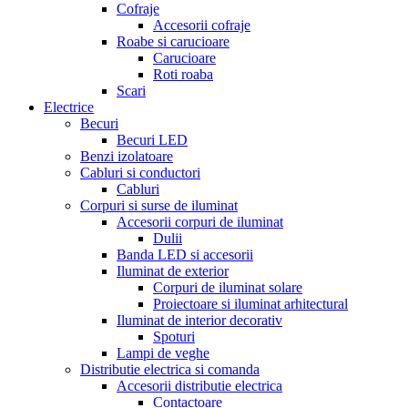
Cofraje
Accesorii cofraje
Roabe si carucioare
Carucioare
Roti roaba
Scari
Electrice
Becuri
Becuri LED
Benzi izolatoare
Cabluri si conductori
Cabluri
Corpuri si surse de iluminat
Accesorii corpuri de iluminat
Dulii
Banda LED si accesorii
Iluminat de exterior
Corpuri de iluminat solare
Proiectoare si iluminat arhitectural
Iluminat de interior decorativ
Spoturi
Lampi de veghe
Distributie electrica si comanda
Accesorii distributie electrica
Contactoare