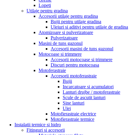
Lopeti
Utilaje pentru gradina
Accesorii utilaje pentru gradina
Bujii pentru utilaje gradina
Uleiuri si aditivi pentru utilaje de gradina
Atomizoare si pulverizatoare
Pulverizatoare
Masini de tuns gazonul
Accesorii masini de tuns gazonul
Motocoase si trimmere
Accesorii motocoase si trimmere
Discuri pentru motocoasa
Motoferastraie
Accesorii motoferastraie
Bujii
Incarcatoare si acumulatori
Lanturi drujbe / motoferastraie
Scule de ascutit lanturi
Sine lanturi
Ulei
Motofierastraie electrice
Motofierastraie termice
Instalatii termice si hidro
Fitinguri si accesorii