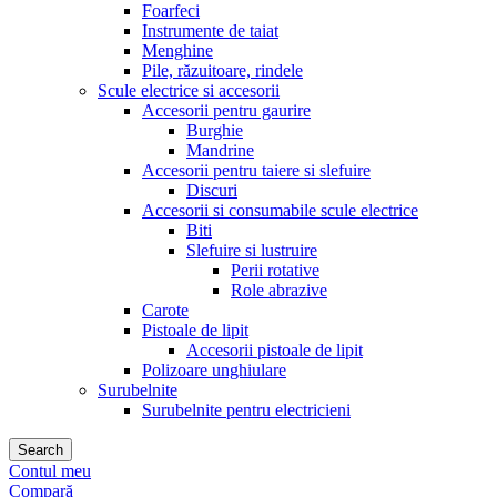
Foarfeci
Instrumente de taiat
Menghine
Pile, răzuitoare, rindele
Scule electrice si accesorii
Accesorii pentru gaurire
Burghie
Mandrine
Accesorii pentru taiere si slefuire
Discuri
Accesorii si consumabile scule electrice
Biti
Slefuire si lustruire
Perii rotative
Role abrazive
Carote
Pistoale de lipit
Accesorii pistoale de lipit
Polizoare unghiulare
Surubelnite
Surubelnite pentru electricieni
Search
Contul meu
Compară