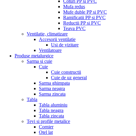
Coturi PP si PVC
Mufa redus
Mufe duble PP si PVC
Ramificatii PP si PVC
Reductii PP si PVC
Teava PVC
Ventilatie, climatizare
Accesorii ventilatie
Usi de vizitare
Ventilatoare
Produse metalurgice
Sarma si cuie
Cuie
Cuie constructii
Cuie de uz general
Sarma ghimpata
Sarma neagra
Sarma zincata
Tabla
Tabla aluminiu
Tabla neagra
Tabla zincata
Tevi si profile metalice
Cornier
Otel lat