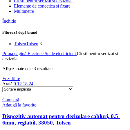
Clesti pentru sertizat si dezizolat
Elemente de conectica si fixare
Multimetre
Închide
Filtrează după brand
Tolsen
Tolsen
3
Prima pagină
Electrice
Scule electricieni
Clesti pentru sertizat si
dezizolat
Afișez toate cele 3 rezultate
Vezi filtre
Arată
9
12
18
24
Compară
Adaugă la favorite
Dispozitiv automat pentru dezizolare cabluri, 0.5-
6mm, reglabil, 38050, Tolsen