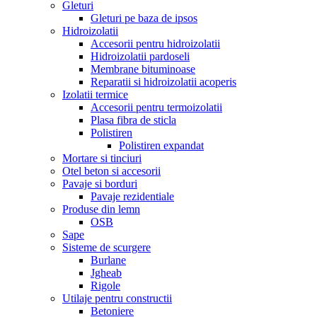
Gleturi
Gleturi pe baza de ipsos
Hidroizolatii
Accesorii pentru hidroizolatii
Hidroizolatii pardoseli
Membrane bituminoase
Reparatii si hidroizolatii acoperis
Izolatii termice
Accesorii pentru termoizolatii
Plasa fibra de sticla
Polistiren
Polistiren expandat
Mortare si tinciuri
Otel beton si accesorii
Pavaje si borduri
Pavaje rezidentiale
Produse din lemn
OSB
Sape
Sisteme de scurgere
Burlane
Jgheab
Rigole
Utilaje pentru constructii
Betoniere