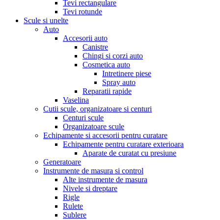
Tevi rectangulare
Tevi rotunde
Scule si unelte
Auto
Accesorii auto
Canistre
Chingi si corzi auto
Cosmetica auto
Intretinere piese
Spray auto
Reparatii rapide
Vaselina
Cutii scule, organizatoare si centuri
Centuri scule
Organizatoare scule
Echipamente si accesorii pentru curatare
Echipamente pentru curatare exterioara
Aparate de curatat cu presiune
Generatoare
Instrumente de masura si control
Alte instrumente de masura
Nivele si dreptare
Rigle
Rulete
Sublere