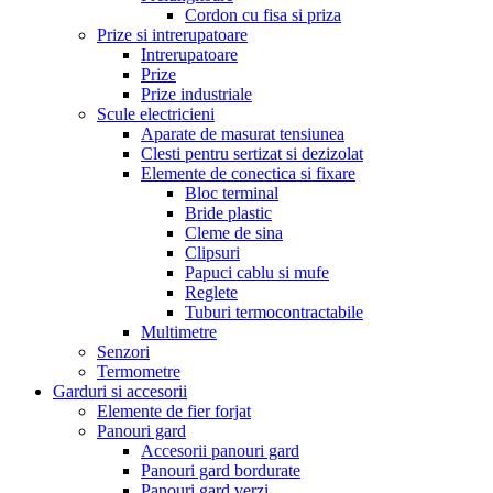
Cordon cu fisa si priza
Prize si intrerupatoare
Intrerupatoare
Prize
Prize industriale
Scule electricieni
Aparate de masurat tensiunea
Clesti pentru sertizat si dezizolat
Elemente de conectica si fixare
Bloc terminal
Bride plastic
Cleme de sina
Clipsuri
Papuci cablu si mufe
Reglete
Tuburi termocontractabile
Multimetre
Senzori
Termometre
Garduri si accesorii
Elemente de fier forjat
Panouri gard
Accesorii panouri gard
Panouri gard bordurate
Panouri gard verzi