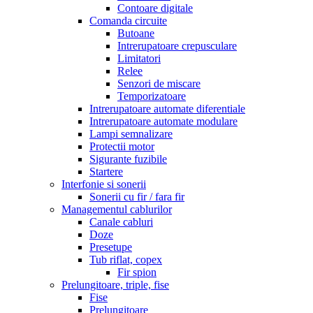
Contoare digitale
Comanda circuite
Butoane
Intrerupatoare crepusculare
Limitatori
Relee
Senzori de miscare
Temporizatoare
Intrerupatoare automate diferentiale
Intrerupatoare automate modulare
Lampi semnalizare
Protectii motor
Sigurante fuzibile
Startere
Interfonie si sonerii
Sonerii cu fir / fara fir
Managementul cablurilor
Canale cabluri
Doze
Presetupe
Tub riflat, copex
Fir spion
Prelungitoare, triple, fise
Fise
Prelungitoare