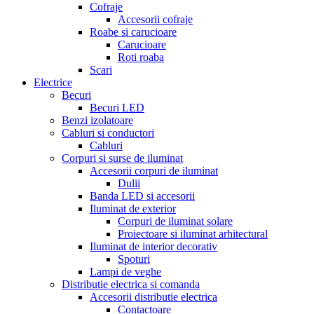
Cofraje
Accesorii cofraje
Roabe si carucioare
Carucioare
Roti roaba
Scari
Electrice
Becuri
Becuri LED
Benzi izolatoare
Cabluri si conductori
Cabluri
Corpuri si surse de iluminat
Accesorii corpuri de iluminat
Dulii
Banda LED si accesorii
Iluminat de exterior
Corpuri de iluminat solare
Proiectoare si iluminat arhitectural
Iluminat de interior decorativ
Spoturi
Lampi de veghe
Distributie electrica si comanda
Accesorii distributie electrica
Contactoare