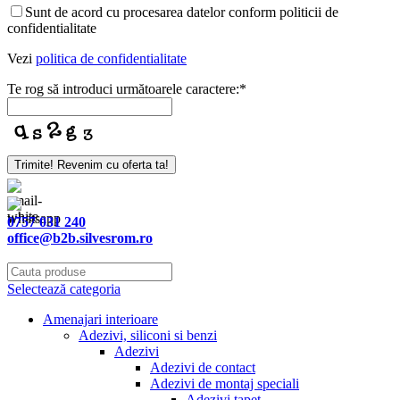
Sunt de acord cu procesarea datelor conform politicii de
confidentialitate
Vezi
politica de confidentialitate
Te rog să introduci următoarele caractere:
*
Phone
Trimite! Revenim cu oferta ta!
Number
*
0757 031 240
office@b2b.silvesrom.ro
Selectează categoria
Amenajari interioare
Adezivi, siliconi si benzi
Adezivi
Adezivi de contact
Adezivi de montaj speciali
Adezivi tapet