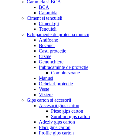
Caramida si BCA
BCA
Caramida
Ciment si tencuieli
Ciment gri
Tencuieli
Echipamente de protectia muncii
Antifoane
Bocanci
Casti protectie
Cizme
Genunchiere
Imbracaminte de protectie
Combinezoane
Manusi
Ochelari protectie
Veste
Viziere
Gips carton si accesorii
Accesorii gips carton
Piese gips carton
Suruburi gips carton
Adeziv gips carton
Placi gips carton
Profile gips carton