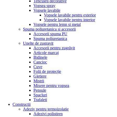
Tencuieli decorative
Vopsea spray
Vopsele lavabile
Vopsele lavabile pentru exterior
Vopsele lavabile pentru interior
Vopsele pentru lemn si metal
Spuma poliuretanica si accesorii
Accesorii spuma PU
Spuma poliuretanica
Unelte de zugravit
Accesorii pentru zugrăvit
Articole marcaj
Bidinele
Cancioc
Cuve
Folii de protecție
Gletiere
Mistrii
Mixere pentru vopsea
Pensule
Spacluri
Trafaleti
Constructii
Adeziv pentru termoizolatie
Adezivi polistiren