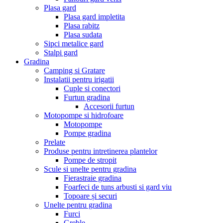
Plasa gard
Plasa gard impletita
Plasa rabitz
Plasa sudata
Sipci metalice gard
Stalpi gard
Gradina
Camping si Gratare
Instalatii pentru irigatii
Cuple si conectori
Furtun gradina
Accesorii furtun
Motopompe si hidrofoare
Motopompe
Pompe gradina
Prelate
Produse pentru intretinerea plantelor
Pompe de stropit
Scule si unelte pentru gradina
Fierastraie gradina
Foarfeci de tuns arbusti si gard viu
Topoare și securi
Unelte pentru gradina
Furci
Greble