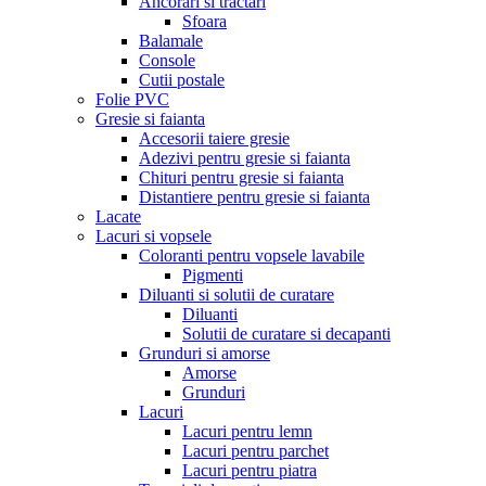
Ancorari si tractari
Sfoara
Balamale
Console
Cutii postale
Folie PVC
Gresie si faianta
Accesorii taiere gresie
Adezivi pentru gresie si faianta
Chituri pentru gresie si faianta
Distantiere pentru gresie si faianta
Lacate
Lacuri si vopsele
Coloranti pentru vopsele lavabile
Pigmenti
Diluanti si solutii de curatare
Diluanti
Solutii de curatare si decapanti
Grunduri si amorse
Amorse
Grunduri
Lacuri
Lacuri pentru lemn
Lacuri pentru parchet
Lacuri pentru piatra