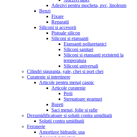
Adezivi pentru mocheta, pvc, linoleum
Benzi
Fixare
Reparatii
Siliconi si accesorii
Pistoale silicon
Siliconi si etansanti
Etansanti poliuretanici
Siliconi sanitari
Siliconi si etansanti rezistenti la
temperatura
Siliconi universali
Cilindri siguranta, yale, chei si port chei
Curatenie si intretinere
Articole pentru menaj casnic
Articole curatenie
Perii
Stergatoare geamuri
Bureti
Saci menaj, folie si rafie
Dezumidificatoare si solutii contra umiditatii
Solutii contra umiditatii
Feronerie
Amortizor hidraulic usa