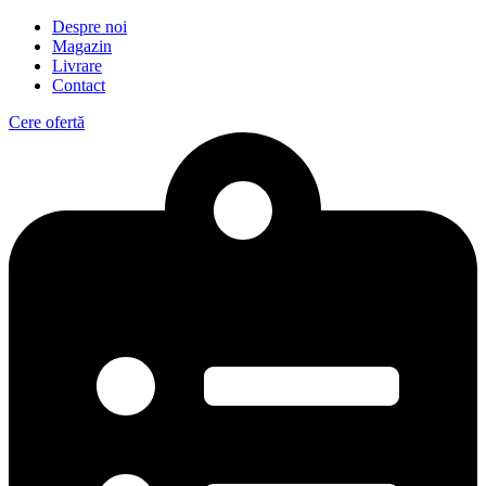
Despre noi
Magazin
Livrare
Contact
Cere ofertă