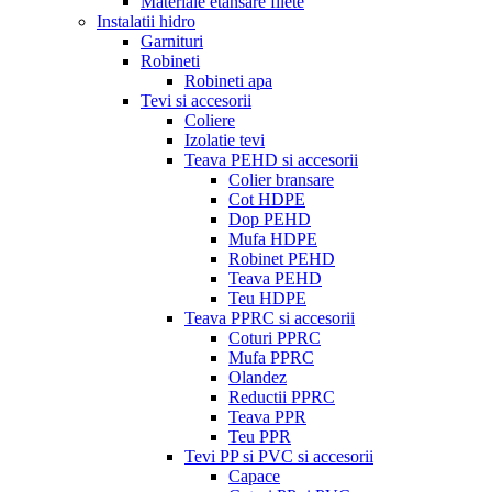
Materiale etansare filete
Instalatii hidro
Garnituri
Robineti
Robineti apa
Tevi si accesorii
Coliere
Izolatie tevi
Teava PEHD si accesorii
Colier bransare
Cot HDPE
Dop PEHD
Mufa HDPE
Robinet PEHD
Teava PEHD
Teu HDPE
Teava PPRC si accesorii
Coturi PPRC
Mufa PPRC
Olandez
Reductii PPRC
Teava PPR
Teu PPR
Tevi PP si PVC si accesorii
Capace