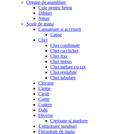
Organe de asamblare
Cuie pentru beton
Dibluri
Nituri
Scule de mana
Capsatoare si accesorii
Capse
Chei
Chei combinate
Chei cu clichet
Chei fixe
Chei imbus
Chei inelare cu cot
Chei reglabile
Chei tubulare
Ciocane
Cleme
Clesti
Cuțite
Cuttere
Dalti
Diverse
Creioane si markere
Extractoare suruburi
Fierastraie de mana