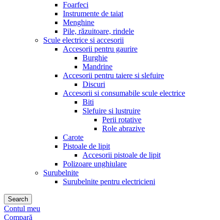
Foarfeci
Instrumente de taiat
Menghine
Pile, răzuitoare, rindele
Scule electrice si accesorii
Accesorii pentru gaurire
Burghie
Mandrine
Accesorii pentru taiere si slefuire
Discuri
Accesorii si consumabile scule electrice
Biti
Slefuire si lustruire
Perii rotative
Role abrazive
Carote
Pistoale de lipit
Accesorii pistoale de lipit
Polizoare unghiulare
Surubelnite
Surubelnite pentru electricieni
Search
Contul meu
Compară