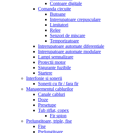
Contoare digitale
Comanda circuite
Butoane
Intrerupatoare crepusculare
Limitatori
Relee
Senzori de miscare
Temporizatoare
Intrerupatoare automate diferentiale
Intrerupatoare automate modulare
Lampi semnalizare
Protectii motor
Sigurante fuzibile
Startere
Interfonie si sonerii
Sonerii cu fir / fara fir
Managementul cablurilor
Canale cabluri
Doze
Presetupe
Tub riflat, copex
Fir spion
Prelungitoare, triple, fise
Fise
Prelungitoare