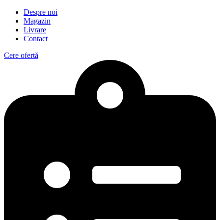
Despre noi
Magazin
Livrare
Contact
Cere ofertă