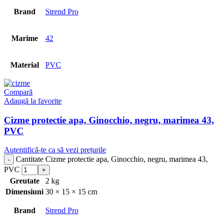
Brand
Strend Pro
Marime
42
Material
PVC
Compară
Adaugă la favorite
Cizme protectie apa, Ginocchio, negru, marimea 43,
PVC
Autentifică-te ca să vezi prețurile
Cantitate Cizme protectie apa, Ginocchio, negru, marimea 43,
PVC
Greutate
2 kg
Dimensiuni
30 × 15 × 15 cm
Brand
Strend Pro