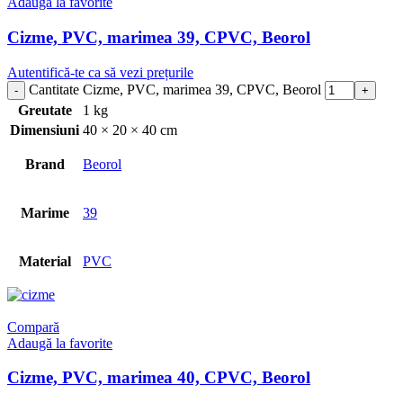
Adaugă la favorite
Cizme, PVC, marimea 39, CPVC, Beorol
Autentifică-te ca să vezi prețurile
Cantitate Cizme, PVC, marimea 39, CPVC, Beorol
Greutate
1 kg
Dimensiuni
40 × 20 × 40 cm
Brand
Beorol
Marime
39
Material
PVC
Compară
Adaugă la favorite
Cizme, PVC, marimea 40, CPVC, Beorol