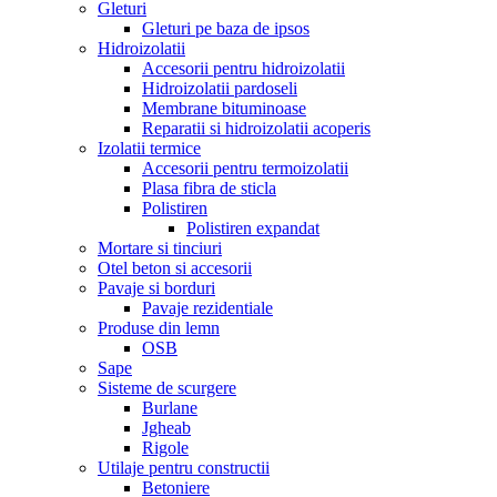
Gleturi
Gleturi pe baza de ipsos
Hidroizolatii
Accesorii pentru hidroizolatii
Hidroizolatii pardoseli
Membrane bituminoase
Reparatii si hidroizolatii acoperis
Izolatii termice
Accesorii pentru termoizolatii
Plasa fibra de sticla
Polistiren
Polistiren expandat
Mortare si tinciuri
Otel beton si accesorii
Pavaje si borduri
Pavaje rezidentiale
Produse din lemn
OSB
Sape
Sisteme de scurgere
Burlane
Jgheab
Rigole
Utilaje pentru constructii
Betoniere