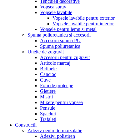
Tencuieli decorative
Vopsea spray
Vopsele lavabile
Vopsele lavabile pentru exterior
Vopsele lavabile pentru interior
Vopsele pentru lemn si metal
Spuma poliuretanica si accesorii
Accesorii spuma PU
Spuma poliuretanica
Unelte de zugravit
Accesorii pentru zugrăvit
Articole marcaj
Bidinele
Cancioc
Cuve
Folii de protecție
Gletiere
Mistrii
Mixere pentru vopsea
Pensule
Spacluri
Trafaleti
Constructii
Adeziv pentru termoizolatie
Adezivi polistiren