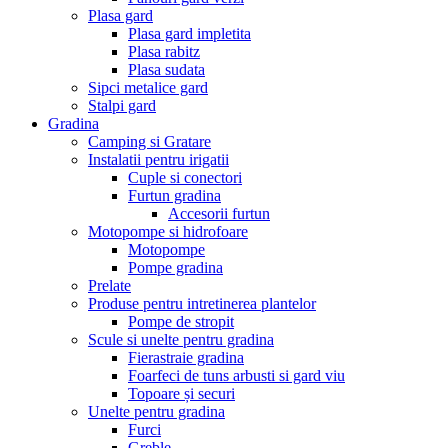
Plasa gard
Plasa gard impletita
Plasa rabitz
Plasa sudata
Sipci metalice gard
Stalpi gard
Gradina
Camping si Gratare
Instalatii pentru irigatii
Cuple si conectori
Furtun gradina
Accesorii furtun
Motopompe si hidrofoare
Motopompe
Pompe gradina
Prelate
Produse pentru intretinerea plantelor
Pompe de stropit
Scule si unelte pentru gradina
Fierastraie gradina
Foarfeci de tuns arbusti si gard viu
Topoare și securi
Unelte pentru gradina
Furci
Greble