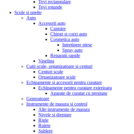
Tevi rectangulare
Tevi rotunde
Scule si unelte
Auto
Accesorii auto
Canistre
Chingi si corzi auto
Cosmetica auto
Intretinere piese
Spray auto
Reparatii rapide
Vaselina
Cutii scule, organizatoare si centuri
Centuri scule
Organizatoare scule
Echipamente si accesorii pentru curatare
Echipamente pentru curatare exterioara
Aparate de curatat cu presiune
Generatoare
Instrumente de masura si control
Alte instrumente de masura
Nivele si dreptare
Rigle
Rulete
Sublere