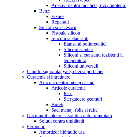
Adezivi pentru mocheta, pvc, linoleum
Benzi
Fixare
Reparatii
Siliconi si accesorii
Pistoale silicon
Siliconi si etansanti
Etansanti poliuretanici
Siliconi sanitari
Siliconi si etansanti rezistenti la
temperatura
Siliconi universali
Cilindri siguranta, yale, chei si port chei
Curatenie si intretinere
Articole pentru menaj casnic
Articole curatenie
Perii
Stergatoare geamuri
Bureti
Saci menaj, folie si rafie
Dezumidificatoare si solutii contra umiditatii
Solutii contra umiditatii
Feronerie
Amortizor hidraulic usa