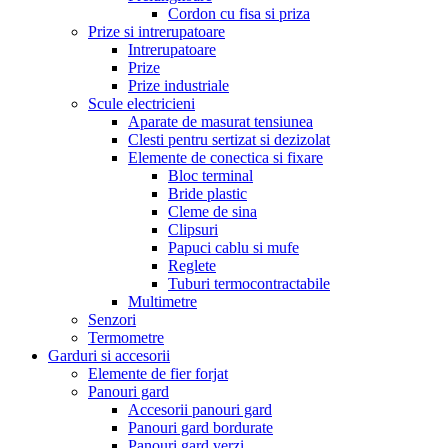
Cordon cu fisa si priza
Prize si intrerupatoare
Intrerupatoare
Prize
Prize industriale
Scule electricieni
Aparate de masurat tensiunea
Clesti pentru sertizat si dezizolat
Elemente de conectica si fixare
Bloc terminal
Bride plastic
Cleme de sina
Clipsuri
Papuci cablu si mufe
Reglete
Tuburi termocontractabile
Multimetre
Senzori
Termometre
Garduri si accesorii
Elemente de fier forjat
Panouri gard
Accesorii panouri gard
Panouri gard bordurate
Panouri gard verzi