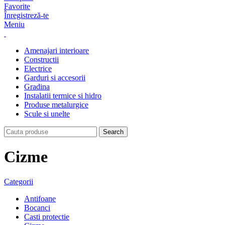
Favorite
Înregistreză-te
Meniu
Amenajari interioare
Constructii
Electrice
Garduri si accesorii
Gradina
Instalatii termice si hidro
Produse metalurgice
Scule si unelte
Search
Cizme
Categorii
Antifoane
Bocanci
Casti protectie