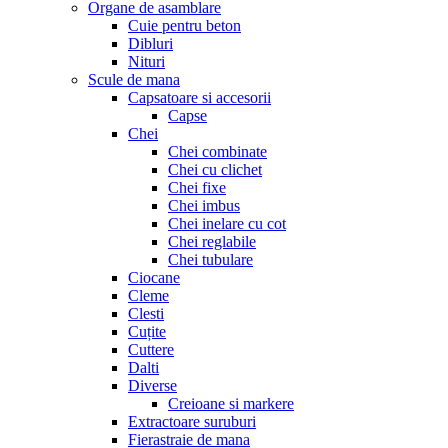
Organe de asamblare
Cuie pentru beton
Dibluri
Nituri
Scule de mana
Capsatoare si accesorii
Capse
Chei
Chei combinate
Chei cu clichet
Chei fixe
Chei imbus
Chei inelare cu cot
Chei reglabile
Chei tubulare
Ciocane
Cleme
Clesti
Cuțite
Cuttere
Dalti
Diverse
Creioane si markere
Extractoare suruburi
Fierastraie de mana