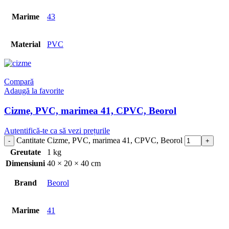
Marime
43
Material
PVC
Compară
Adaugă la favorite
Cizme, PVC, marimea 41, CPVC, Beorol
Autentifică-te ca să vezi prețurile
Cantitate Cizme, PVC, marimea 41, CPVC, Beorol
Greutate
1 kg
Dimensiuni
40 × 20 × 40 cm
Brand
Beorol
Marime
41