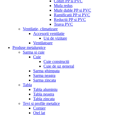
Coturi PP si PVC
Mufa redus
Mufe duble PP si PVC
Ramificatii PP si PVC
Reductii PP si PVC
Teava PVC
Ventilatie, climatizare
Accesorii ventilatie
Usi de vizitare
Ventilatoare
Produse metalurgice
Sarma si cuie
Cuie
Cuie constructii
Cuie de uz general
Sarma ghimpata
Sarma neagra
Sarma zincata
Tabla
Tabla aluminiu
Tabla neagra
Tabla zincata
Tevi si profile metalice
Cornier
Otel lat