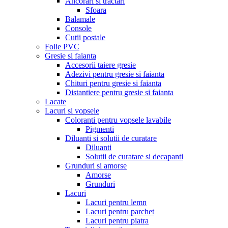
Ancorari si tractari
Sfoara
Balamale
Console
Cutii postale
Folie PVC
Gresie si faianta
Accesorii taiere gresie
Adezivi pentru gresie si faianta
Chituri pentru gresie si faianta
Distantiere pentru gresie si faianta
Lacate
Lacuri si vopsele
Coloranti pentru vopsele lavabile
Pigmenti
Diluanti si solutii de curatare
Diluanti
Solutii de curatare si decapanti
Grunduri si amorse
Amorse
Grunduri
Lacuri
Lacuri pentru lemn
Lacuri pentru parchet
Lacuri pentru piatra