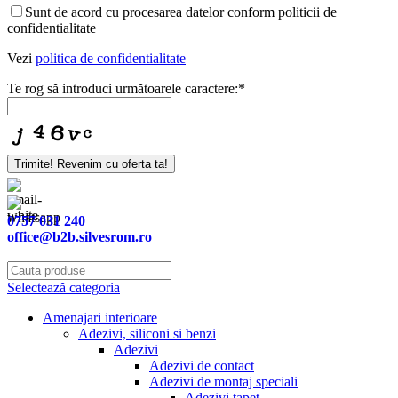
Sunt de acord cu procesarea datelor conform politicii de
confidentialitate
Vezi
politica de confidentialitate
Te rog să introduci următoarele caractere:
*
Trimite! Revenim cu oferta ta!
0757 031 240
office@b2b.silvesrom.ro
Selectează categoria
Amenajari interioare
Adezivi, siliconi si benzi
Adezivi
Adezivi de contact
Adezivi de montaj speciali
Adezivi tapet