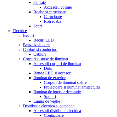
Cofraje
Accesorii cofraje
Roabe si carucioare
Carucioare
Roti roaba
Scari
Electrice
Becuri
Becuri LED
Benzi izolatoare
Cabluri si conductori
Cabluri
Corpuri si surse de iluminat
Accesorii corpuri de iluminat
Dulii
Banda LED si accesorii
Iluminat de exterior
Corpuri de iluminat solare
Proiectoare si iluminat arhitectural
Iluminat de interior decorativ
Spoturi
Lampi de veghe
Distributie electrica si comanda
Accesorii distributie electrica
Contactoare