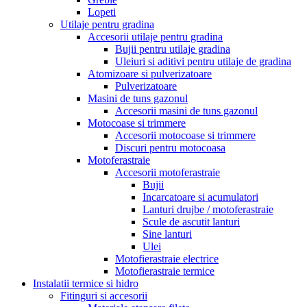
Lopeti
Utilaje pentru gradina
Accesorii utilaje pentru gradina
Bujii pentru utilaje gradina
Uleiuri si aditivi pentru utilaje de gradina
Atomizoare si pulverizatoare
Pulverizatoare
Masini de tuns gazonul
Accesorii masini de tuns gazonul
Motocoase si trimmere
Accesorii motocoase si trimmere
Discuri pentru motocoasa
Motoferastraie
Accesorii motoferastraie
Bujii
Incarcatoare si acumulatori
Lanturi drujbe / motoferastraie
Scule de ascutit lanturi
Sine lanturi
Ulei
Motofierastraie electrice
Motofierastraie termice
Instalatii termice si hidro
Fitinguri si accesorii