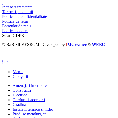
Întrebări frecvente
Termeni și condiții
Politica de confidențialitate
Politica de retur
Formular de retur
Politica cookies
Setari GDPR
© B2B SILVESROM. Developed by
I
MCreative
&
WEBC
Închide
Meniu
Categorii
Amenajari interioare
Constructii
Electrice
Garduri si accesorii
Gradina
Instalatii termice si hidro
Produse metalurgice