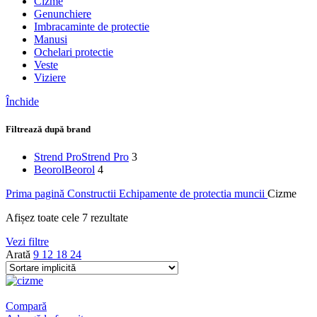
Cizme
Genunchiere
Imbracaminte de protectie
Manusi
Ochelari protectie
Veste
Viziere
Închide
Filtrează după brand
Strend Pro
Strend Pro
3
Beorol
Beorol
4
Prima pagină
Constructii
Echipamente de protectia muncii
Cizme
Afișez toate cele 7 rezultate
Vezi filtre
Arată
9
12
18
24
Compară