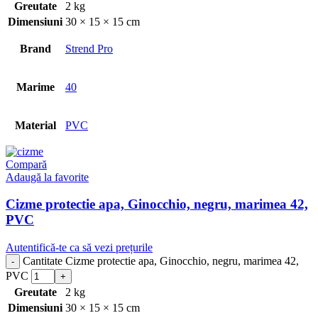
Greutate
2 kg
Dimensiuni
30 × 15 × 15 cm
Brand
Strend Pro
Marime
40
Material
PVC
Compară
Adaugă la favorite
Cizme protectie apa, Ginocchio, negru, marimea 42,
PVC
Autentifică-te ca să vezi prețurile
Cantitate Cizme protectie apa, Ginocchio, negru, marimea 42,
PVC
Greutate
2 kg
Dimensiuni
30 × 15 × 15 cm