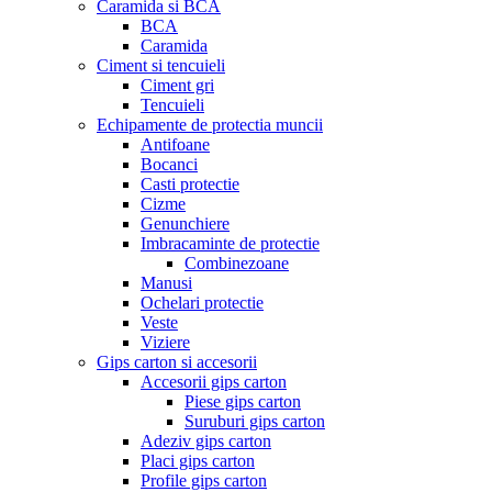
Caramida si BCA
BCA
Caramida
Ciment si tencuieli
Ciment gri
Tencuieli
Echipamente de protectia muncii
Antifoane
Bocanci
Casti protectie
Cizme
Genunchiere
Imbracaminte de protectie
Combinezoane
Manusi
Ochelari protectie
Veste
Viziere
Gips carton si accesorii
Accesorii gips carton
Piese gips carton
Suruburi gips carton
Adeziv gips carton
Placi gips carton
Profile gips carton