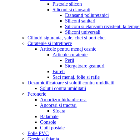
Pistoale silicon
Siliconi si etansanti
Etansanti poliuretanici
Siliconi sanitari
Siliconi si etansanti rezistenti la tempe
Siliconi universali
Cilindri siguranta, yale, chei si port chei
Curatenie si intretinere
Articole pentru menaj casnic
Articole curatenie
Perii
Stergatoare geamuri
Bureti
Saci menaj, folie si rafie
Dezumidificatoare si solutii contra umiditatii
Solutii contra umiditatii
Feronerie
Amortizor hidraulic usa
Ancorari si tractari
Sfoara
Balamale
Console
Cutii postale
Folie PVC
Gresie si faianta