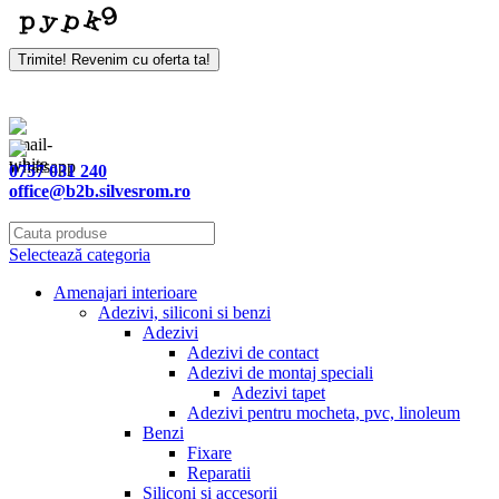
Your
Trimite! Revenim cu oferta ta!
Website
*
0757 031 240
office@b2b.silvesrom.ro
Selectează categoria
Amenajari interioare
Adezivi, siliconi si benzi
Adezivi
Adezivi de contact
Adezivi de montaj speciali
Adezivi tapet
Adezivi pentru mocheta, pvc, linoleum
Benzi
Fixare
Reparatii
Siliconi si accesorii