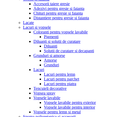
Accesorii taiere gresie
Adezivi pentru gresie si faianta
Chituri pentru gresie si faianta
Distantiere pentru gresie si faianta
Lacate
Lacuri si vopsele
Coloranti pentru vopsele lavabile
Pigmenti
Diluanti si solutii de curatare
Diluanti
Solutii de curatare si decapanti
Grunduri si amorse
Amorse
Grunduri
Lacuri
Lacuri pentru lemn
Lacuri pentru parchet
Lacuri pentru piatra
Tencuieli decorative
Vopsea spray
Vopsele lavabile
Vopsele lavabile pentru exterior
Vopsele lavabile pentru interior
Vopsele pentru lemn si metal
Spuma poliuretanica si accesorii