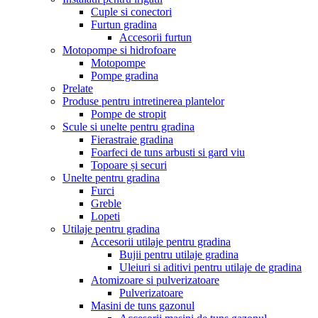
Cuple si conectori
Furtun gradina
Accesorii furtun
Motopompe si hidrofoare
Motopompe
Pompe gradina
Prelate
Produse pentru intretinerea plantelor
Pompe de stropit
Scule si unelte pentru gradina
Fierastraie gradina
Foarfeci de tuns arbusti si gard viu
Topoare și securi
Unelte pentru gradina
Furci
Greble
Lopeti
Utilaje pentru gradina
Accesorii utilaje pentru gradina
Bujii pentru utilaje gradina
Uleiuri si aditivi pentru utilaje de gradina
Atomizoare si pulverizatoare
Pulverizatoare
Masini de tuns gazonul