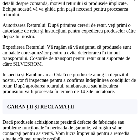
detalii despre comandă, motivul returului și produsele implicate.
Echipa noastră vă va ghida prin pașii necesari pentru procesarea
returului.
Autorizarea Returului: După primirea cererii de retur, veți primi o
autorizație de retur și instrucțiuni pentru expedierea produselor către
depozitul nostru.
Expedierea Returului: Vă rugăm să vă asigurați că produsele sunt
ambalate corespunzător pentru a evita deteriorarea în timpul
transportului. Costurile de transport pentru retur sunt suportate de
către SILVESROM.
Inspecția și Rambursarea: Odată ce produsele ajung la depozitul
nostru, vor fi inspectate pentru a confirma îndeplinirea condițiilor de
retur. După aprobarea returului, rambursarea sau înlocuirea
produsului va fi procesată în termen de 14 zile lucrătoare.
GARANȚII ȘI RECLAMAȚII
Dacă produsele achiziționate prezintă defecte de fabricație sau
probleme funcționale în perioada de garanție, vă rugăm să ne
contactați pentru asistență. Vom lucra împreună pentru a remedia
situația cât mai repede posibil.