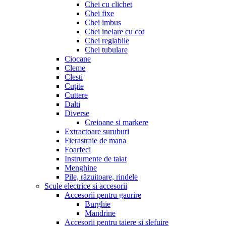
Chei cu clichet
Chei fixe
Chei imbus
Chei inelare cu cot
Chei reglabile
Chei tubulare
Ciocane
Cleme
Clesti
Cuțite
Cuttere
Dalti
Diverse
Creioane si markere
Extractoare suruburi
Fierastraie de mana
Foarfeci
Instrumente de taiat
Menghine
Pile, răzuitoare, rindele
Scule electrice si accesorii
Accesorii pentru gaurire
Burghie
Mandrine
Accesorii pentru taiere si slefuire