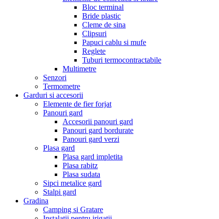
Bloc terminal
Bride plastic
Cleme de sina
Clipsuri
Papuci cablu si mufe
Reglete
Tuburi termocontractabile
Multimetre
Senzori
Termometre
Garduri si accesorii
Elemente de fier forjat
Panouri gard
Accesorii panouri gard
Panouri gard bordurate
Panouri gard verzi
Plasa gard
Plasa gard impletita
Plasa rabitz
Plasa sudata
Sipci metalice gard
Stalpi gard
Gradina
Camping si Gratare
Instalatii pentru irigatii