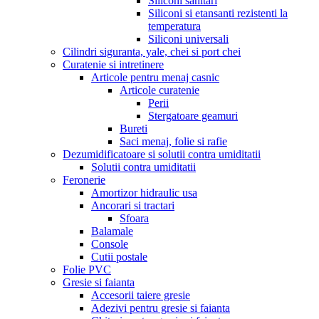
Siliconi sanitari
Siliconi si etansanti rezistenti la
temperatura
Siliconi universali
Cilindri siguranta, yale, chei si port chei
Curatenie si intretinere
Articole pentru menaj casnic
Articole curatenie
Perii
Stergatoare geamuri
Bureti
Saci menaj, folie si rafie
Dezumidificatoare si solutii contra umiditatii
Solutii contra umiditatii
Feronerie
Amortizor hidraulic usa
Ancorari si tractari
Sfoara
Balamale
Console
Cutii postale
Folie PVC
Gresie si faianta
Accesorii taiere gresie
Adezivi pentru gresie si faianta