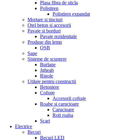
Plasa fibra de sticla
Polistiren
Polistiren expandat
Mortare si tinciuri
Otel beton si accesorii
Pavaje si borduri
Pavaje rezidentiale
Produse din lemn
OSB
Sape
Sisteme de scurgere
Burlane
Jgheab
Rigole
Utilaje pentru constructii
Betoniere
Cofraje
Accesorii cofraje
Roabe si carucioare
Carucioare
Roti roaba
Scari
Electrice
Becuri
Becuri LED