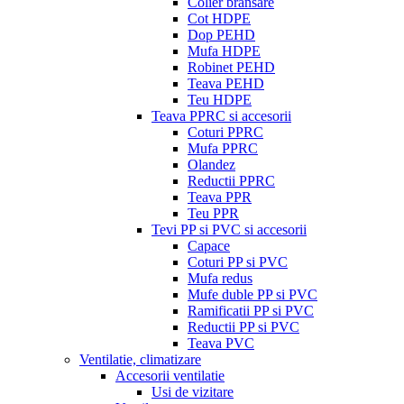
Colier bransare
Cot HDPE
Dop PEHD
Mufa HDPE
Robinet PEHD
Teava PEHD
Teu HDPE
Teava PPRC si accesorii
Coturi PPRC
Mufa PPRC
Olandez
Reductii PPRC
Teava PPR
Teu PPR
Tevi PP si PVC si accesorii
Capace
Coturi PP si PVC
Mufa redus
Mufe duble PP si PVC
Ramificatii PP si PVC
Reductii PP si PVC
Teava PVC
Ventilatie, climatizare
Accesorii ventilatie
Usi de vizitare