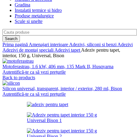
Gradina
Instalatii termice si hidro
Produse metalurgice
Scule si unelte
Search
Prima pagină
Amenajari interioare
Adezivi, siliconi si benzi
Adezivi
Adezivi de montaj speciali
Adezivi tapet
Adeziv pentru tapet,
interior, 150 g, Universal, Bison
Motoferastrau, 1.6 kW, 406 mm, 135 Mark II, Husqvarna
Autentifică-te ca să vezi prețurile
Back to products
Silicon universal, transparent, interior / exterior, 280 ml, Bison
Autentifică-te ca să vezi prețurile