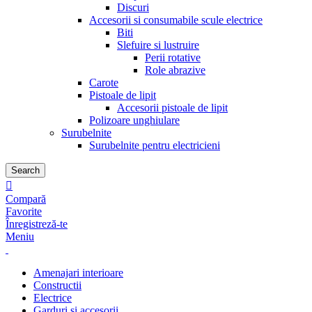
Discuri
Accesorii si consumabile scule electrice
Biti
Slefuire si lustruire
Perii rotative
Role abrazive
Carote
Pistoale de lipit
Accesorii pistoale de lipit
Polizoare unghiulare
Surubelnite
Surubelnite pentru electricieni
Search
Compară
Favorite
Înregistreză-te
Meniu
Amenajari interioare
Constructii
Electrice
Garduri si accesorii