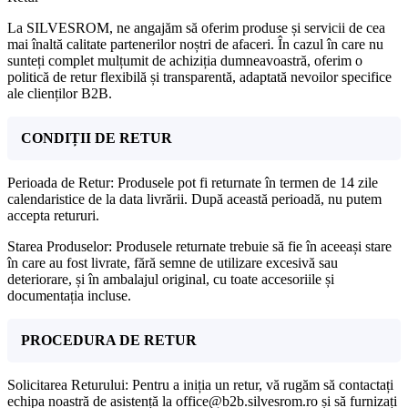
La SILVESROM, ne angajăm să oferim produse și servicii de cea
mai înaltă calitate partenerilor noștri de afaceri. În cazul în care nu
sunteți complet mulțumit de achiziția dumneavoastră, oferim o
politică de retur flexibilă și transparentă, adaptată nevoilor specifice
ale clienților B2B.
CONDIȚII DE RETUR
Perioada de Retur: Produsele pot fi returnate în termen de 14 zile
calendaristice de la data livrării. După această perioadă, nu putem
accepta retururi.
Starea Produselor: Produsele returnate trebuie să fie în aceeași stare
în care au fost livrate, fără semne de utilizare excesivă sau
deteriorare, și în ambalajul original, cu toate accesoriile și
documentația incluse.
PROCEDURA DE RETUR
Solicitarea Returului: Pentru a iniția un retur, vă rugăm să contactați
echipa noastră de asistență la office@b2b.silvesrom.ro și să furnizați