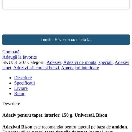
Trimite! Revenim cu oferta ta!
Compară
Adaugă la favorite
SKU:
81207
Categorii:
Adezivi
,
Adezivi de montaj speciali
,
Adezivi
tapet
,
Adezivi, siliconi si benzi
,
Amenajari interioare
Descriere
Specificații
Livrare
Retur
Descriere
Adeziv pentru tapet, interior, 150 g, Universal, Bison
Adezivul Bison
este recomandat pentru tapetul pe baza de
amidon
.