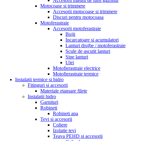
Accesorii masini de tuns gazonul
Motocoase si trimmere
Accesorii motocoase si trimmere
Discuri pentru motocoasa
Motoferastraie
Accesorii motoferastraie
Bujii
Incarcatoare si acumulatori
Lanturi drujbe / motoferastraie
Scule de ascutit lanturi
Sine lanturi
Ulei
Motofierastraie electrice
Motofierastraie termice
Instalatii termice si hidro
Fitinguri si accesorii
Materiale etansare filete
Instalatii hidro
Garnituri
Robineti
Robineti apa
Tevi si accesorii
Coliere
Izolatie tevi
Teava PEHD si accesorii