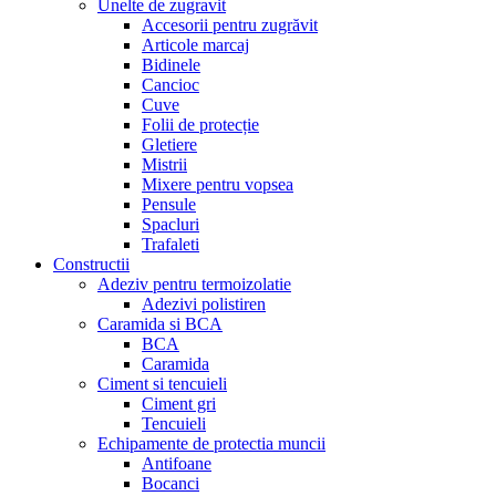
Unelte de zugravit
Accesorii pentru zugrăvit
Articole marcaj
Bidinele
Cancioc
Cuve
Folii de protecție
Gletiere
Mistrii
Mixere pentru vopsea
Pensule
Spacluri
Trafaleti
Constructii
Adeziv pentru termoizolatie
Adezivi polistiren
Caramida si BCA
BCA
Caramida
Ciment si tencuieli
Ciment gri
Tencuieli
Echipamente de protectia muncii
Antifoane
Bocanci