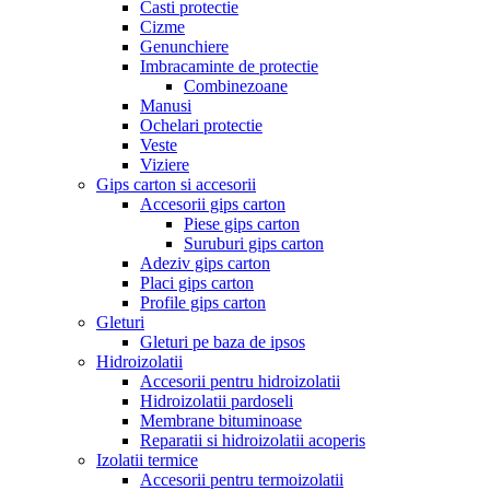
Casti protectie
Cizme
Genunchiere
Imbracaminte de protectie
Combinezoane
Manusi
Ochelari protectie
Veste
Viziere
Gips carton si accesorii
Accesorii gips carton
Piese gips carton
Suruburi gips carton
Adeziv gips carton
Placi gips carton
Profile gips carton
Gleturi
Gleturi pe baza de ipsos
Hidroizolatii
Accesorii pentru hidroizolatii
Hidroizolatii pardoseli
Membrane bituminoase
Reparatii si hidroizolatii acoperis
Izolatii termice
Accesorii pentru termoizolatii