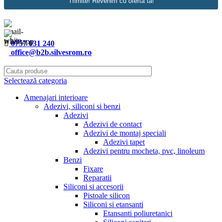
Trimite! Revenim cu oferta ta!
0757 031 240
office@b2b.silvesrom.ro
Selectează categoria
Amenajari interioare
Adezivi, siliconi si benzi
Adezivi
Adezivi de contact
Adezivi de montaj speciali
Adezivi tapet
Adezivi pentru mocheta, pvc, linoleum
Benzi
Fixare
Reparatii
Siliconi si accesorii
Pistoale silicon
Siliconi si etansanti
Etansanti poliuretanici