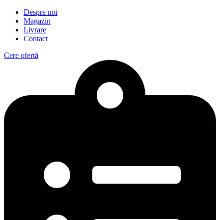
Despre noi
Magazin
Livrare
Contact
Cere ofertă