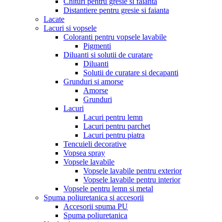
Chituri pentru gresie si faianta
Distantiere pentru gresie si faianta
Lacate
Lacuri si vopsele
Coloranti pentru vopsele lavabile
Pigmenti
Diluanti si solutii de curatare
Diluanti
Solutii de curatare si decapanti
Grunduri si amorse
Amorse
Grunduri
Lacuri
Lacuri pentru lemn
Lacuri pentru parchet
Lacuri pentru piatra
Tencuieli decorative
Vopsea spray
Vopsele lavabile
Vopsele lavabile pentru exterior
Vopsele lavabile pentru interior
Vopsele pentru lemn si metal
Spuma poliuretanica si accesorii
Accesorii spuma PU
Spuma poliuretanica