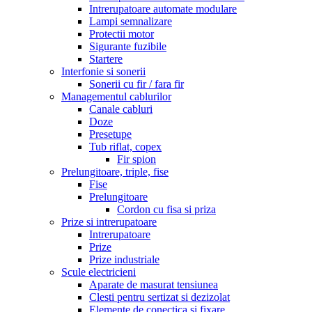
Intrerupatoare automate modulare
Lampi semnalizare
Protectii motor
Sigurante fuzibile
Startere
Interfonie si sonerii
Sonerii cu fir / fara fir
Managementul cablurilor
Canale cabluri
Doze
Presetupe
Tub riflat, copex
Fir spion
Prelungitoare, triple, fise
Fise
Prelungitoare
Cordon cu fisa si priza
Prize si intrerupatoare
Intrerupatoare
Prize
Prize industriale
Scule electricieni
Aparate de masurat tensiunea
Clesti pentru sertizat si dezizolat
Elemente de conectica si fixare