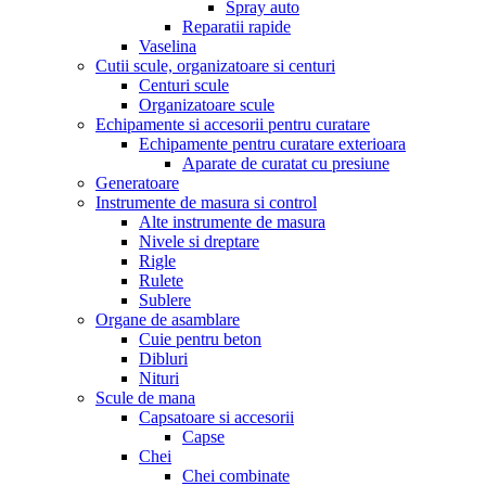
Spray auto
Reparatii rapide
Vaselina
Cutii scule, organizatoare si centuri
Centuri scule
Organizatoare scule
Echipamente si accesorii pentru curatare
Echipamente pentru curatare exterioara
Aparate de curatat cu presiune
Generatoare
Instrumente de masura si control
Alte instrumente de masura
Nivele si dreptare
Rigle
Rulete
Sublere
Organe de asamblare
Cuie pentru beton
Dibluri
Nituri
Scule de mana
Capsatoare si accesorii
Capse
Chei
Chei combinate