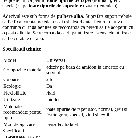
Se poate utiliza pentru
toate tipurile de tapet
(normal, greu,
special) si pe
toate tipurile de suprafete
uzuale (tencuiala).
Adezivul este sub forma de
pulbere alba
. Suprafata suport trebuie
sa fie fixa, curata, neteda, uscata si absorbanta. Pentru a nu va
confrunta cu ingalbenirea se recomanda ca peretii sa fie acoperiti cu
o pasta diluata. Se recomanda ca dupa utilizare ustensilele utilizate
sa fie curatate cu apa.
Specificatii tehnice
Model
Universal
adeziv pe baza de amidon in amestec cu
Compozitie material
solvent
Culoare
alb
Ecologic
Da
Flexibilitate
rigid
Utilizare
interior
Materiale
toate tipurile de tapet usor, normal, greu si
recomandate pentru
foarte greu, special, vinil si textil
lipire
Mod de aplicare
pensula / trafalet
Specificații
Greutate
0,2 kg