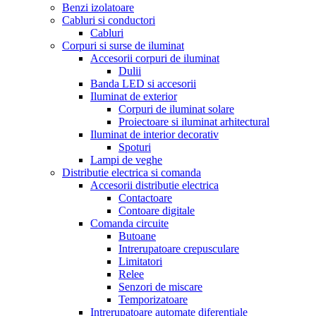
Benzi izolatoare
Cabluri si conductori
Cabluri
Corpuri si surse de iluminat
Accesorii corpuri de iluminat
Dulii
Banda LED si accesorii
Iluminat de exterior
Corpuri de iluminat solare
Proiectoare si iluminat arhitectural
Iluminat de interior decorativ
Spoturi
Lampi de veghe
Distributie electrica si comanda
Accesorii distributie electrica
Contactoare
Contoare digitale
Comanda circuite
Butoane
Intrerupatoare crepusculare
Limitatori
Relee
Senzori de miscare
Temporizatoare
Intrerupatoare automate diferentiale