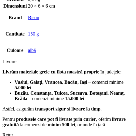
Dimensiuni
20 × 6 × 6 cm
Brand
Bison
Cantitate
150 g
Culoare
albă
Livrare
Livrăm materiale grele cu flota noastră proprie
în județele:
Vaslui, Galați, Vrancea, Bacău, Iași
– comenzi minime
5.000 lei
Buzău, Constanța, Tulcea, Suceava, Botoșani, Neamț,
Brăila
– comenzi minime
15.000 lei
Astfel, asigurăm
transport sigur
și
livrare la timp
.
Pentru
produsele care pot fi livrate prin curier
, oferim
livrare
gratuită
la comenzi de
minim 500 lei
, oriunde în țară.
Retur