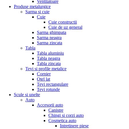
Ventilatoare
Produse metalurgice
Sarma si cuie
Cuie
Cuie constructii
Cuie de uz general
Sarma ghimpata
Sarma neagra
Sarma zincata
Tabla
Tabla aluminiu
Tabla neagra
Tabla zincata
Tevi si profile metalice
Cornier
Otel lat
Tevi rectangulare
Tevi rotunde
Scule si unelte
Auto
Accesorii auto
Canistre
Chingi si corzi auto
Cosmetica auto
Intretinere piese