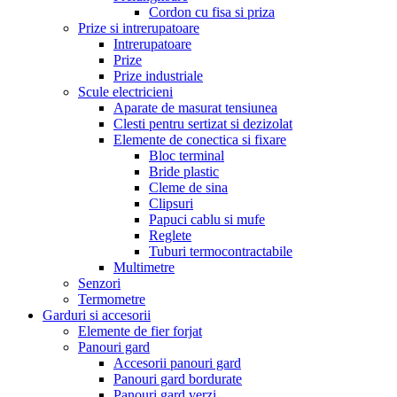
Cordon cu fisa si priza
Prize si intrerupatoare
Intrerupatoare
Prize
Prize industriale
Scule electricieni
Aparate de masurat tensiunea
Clesti pentru sertizat si dezizolat
Elemente de conectica si fixare
Bloc terminal
Bride plastic
Cleme de sina
Clipsuri
Papuci cablu si mufe
Reglete
Tuburi termocontractabile
Multimetre
Senzori
Termometre
Garduri si accesorii
Elemente de fier forjat
Panouri gard
Accesorii panouri gard
Panouri gard bordurate
Panouri gard verzi