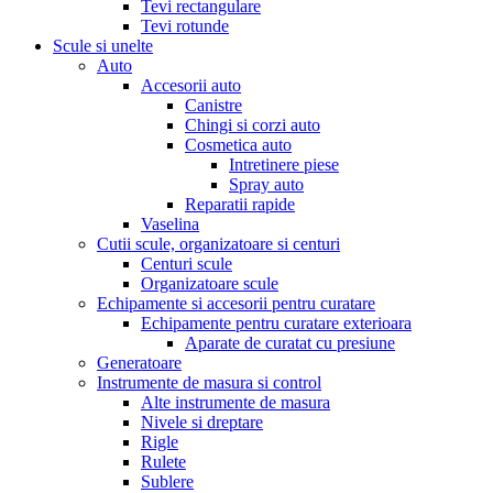
Tevi rectangulare
Tevi rotunde
Scule si unelte
Auto
Accesorii auto
Canistre
Chingi si corzi auto
Cosmetica auto
Intretinere piese
Spray auto
Reparatii rapide
Vaselina
Cutii scule, organizatoare si centuri
Centuri scule
Organizatoare scule
Echipamente si accesorii pentru curatare
Echipamente pentru curatare exterioara
Aparate de curatat cu presiune
Generatoare
Instrumente de masura si control
Alte instrumente de masura
Nivele si dreptare
Rigle
Rulete
Sublere