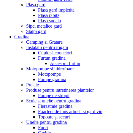
Plasa gard
Plasa gard impletita
Plasa rabitz
Plasa sudata
Sipci metalice gard
Stalpi gard
Gradina
Camping si Gratare
Instalatii pentru irigatii
Cuple si conectori
Furtun gradina
Accesorii furtun
Motopompe si hidrofoare
Motopompe
Pompe gradina
Prelate
Produse pentru intretinerea plantelor
Pompe de stropit
Scule si unelte pentru gradina
Fierastraie gradina
Foarfeci de tuns arbusti si gard viu
Topoare și securi
Unelte pentru gradina
Furci
Greble