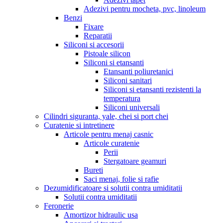
Adezivi pentru mocheta, pvc, linoleum
Benzi
Fixare
Reparatii
Siliconi si accesorii
Pistoale silicon
Siliconi si etansanti
Etansanti poliuretanici
Siliconi sanitari
Siliconi si etansanti rezistenti la
temperatura
Siliconi universali
Cilindri siguranta, yale, chei si port chei
Curatenie si intretinere
Articole pentru menaj casnic
Articole curatenie
Perii
Stergatoare geamuri
Bureti
Saci menaj, folie si rafie
Dezumidificatoare si solutii contra umiditatii
Solutii contra umiditatii
Feronerie
Amortizor hidraulic usa