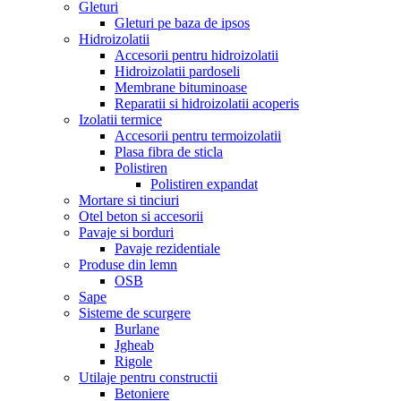
Gleturi
Gleturi pe baza de ipsos
Hidroizolatii
Accesorii pentru hidroizolatii
Hidroizolatii pardoseli
Membrane bituminoase
Reparatii si hidroizolatii acoperis
Izolatii termice
Accesorii pentru termoizolatii
Plasa fibra de sticla
Polistiren
Polistiren expandat
Mortare si tinciuri
Otel beton si accesorii
Pavaje si borduri
Pavaje rezidentiale
Produse din lemn
OSB
Sape
Sisteme de scurgere
Burlane
Jgheab
Rigole
Utilaje pentru constructii
Betoniere