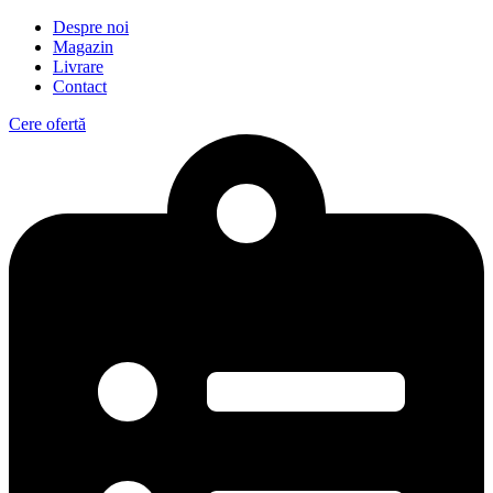
Despre noi
Magazin
Livrare
Contact
Cere ofertă