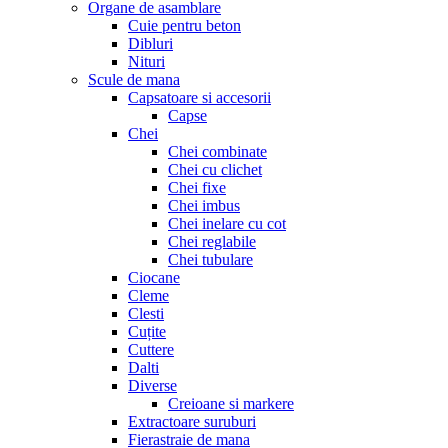
Organe de asamblare
Cuie pentru beton
Dibluri
Nituri
Scule de mana
Capsatoare si accesorii
Capse
Chei
Chei combinate
Chei cu clichet
Chei fixe
Chei imbus
Chei inelare cu cot
Chei reglabile
Chei tubulare
Ciocane
Cleme
Clesti
Cuțite
Cuttere
Dalti
Diverse
Creioane si markere
Extractoare suruburi
Fierastraie de mana