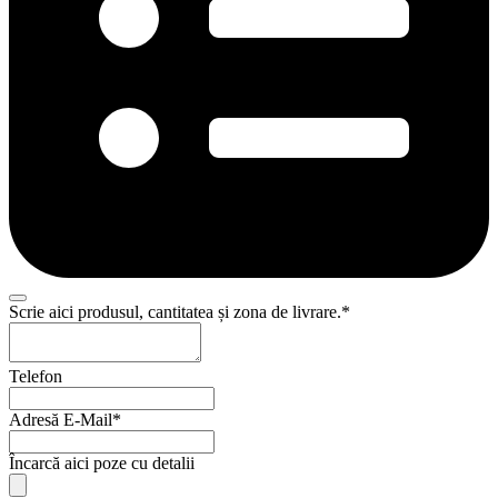
Company
Scrie aici produsul, cantitatea și zona de livrare.
*
Name
*
Telefon
Adresă E-Mail
*
Încarcă aici poze cu detalii