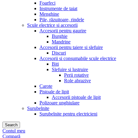
Foarfeci
Instrumente de taiat
Menghine
Pile, răzuitoare, rindele
Scule electrice si accesorii
Accesorii pentru gaurire
Burghie
Mandrine
Accesorii pentru taiere si slefuire
Discuri
Accesorii si consumabile scule electrice
Biti
Slefuire si lustruire
Perii rotative
Role abrazive
Carote
Pistoale de lipit
Accesorii pistoale de lipit
Polizoare unghiulare
Surubelnite
Surubelnite pentru electricieni
Search
Contul meu
Compară