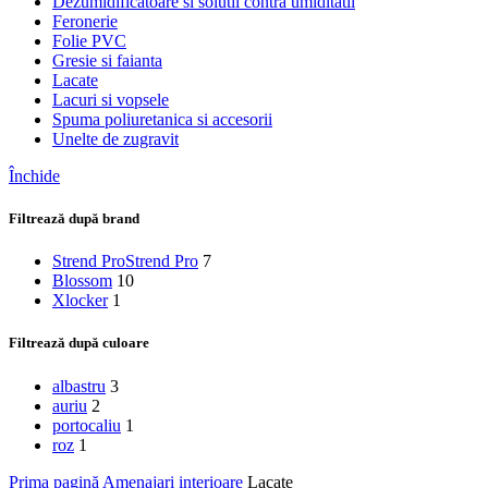
Dezumidificatoare si solutii contra umiditatii
Feronerie
Folie PVC
Gresie si faianta
Lacate
Lacuri si vopsele
Spuma poliuretanica si accesorii
Unelte de zugravit
Închide
Filtrează după brand
Strend Pro
Strend Pro
7
Blossom
10
Xlocker
1
Filtrează după culoare
albastru
3
auriu
2
portocaliu
1
roz
1
Prima pagină
Amenajari interioare
Lacate