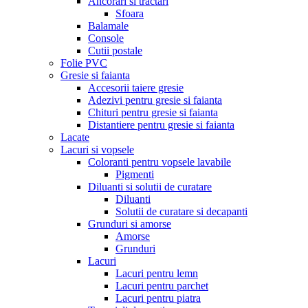
Ancorari si tractari
Sfoara
Balamale
Console
Cutii postale
Folie PVC
Gresie si faianta
Accesorii taiere gresie
Adezivi pentru gresie si faianta
Chituri pentru gresie si faianta
Distantiere pentru gresie si faianta
Lacate
Lacuri si vopsele
Coloranti pentru vopsele lavabile
Pigmenti
Diluanti si solutii de curatare
Diluanti
Solutii de curatare si decapanti
Grunduri si amorse
Amorse
Grunduri
Lacuri
Lacuri pentru lemn
Lacuri pentru parchet
Lacuri pentru piatra