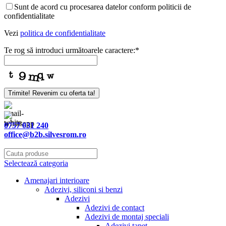
Sunt de acord cu procesarea datelor conform politicii de
confidentialitate
Vezi
politica de confidentialitate
Te rog să introduci următoarele caractere:
*
Trimite! Revenim cu oferta ta!
0757 031 240
office@b2b.silvesrom.ro
Selectează categoria
Amenajari interioare
Adezivi, siliconi si benzi
Adezivi
Adezivi de contact
Adezivi de montaj speciali
Adezivi tapet