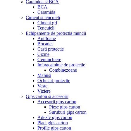
Caramida si BCA
BCA
Caramida
Ciment si tencuieli
Ciment gri
Tencuieli
Echipamente de protectia muncii
Antifoane
Bocanci
Casti protectie
Cizme
Genunchiere
Imbracaminte de protectie
Combinezoane
Manusi
Ochelari protectie
Veste
Viziere
Gips carton si accesorii
Accesorii gips carton
Piese gips carton
Suruburi gips carton
Adeziv gips carton
Placi gips carton
Profile gips carton