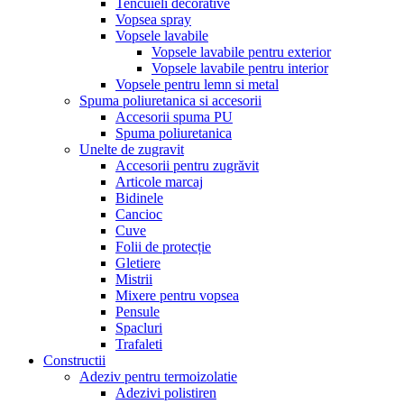
Tencuieli decorative
Vopsea spray
Vopsele lavabile
Vopsele lavabile pentru exterior
Vopsele lavabile pentru interior
Vopsele pentru lemn si metal
Spuma poliuretanica si accesorii
Accesorii spuma PU
Spuma poliuretanica
Unelte de zugravit
Accesorii pentru zugrăvit
Articole marcaj
Bidinele
Cancioc
Cuve
Folii de protecție
Gletiere
Mistrii
Mixere pentru vopsea
Pensule
Spacluri
Trafaleti
Constructii
Adeziv pentru termoizolatie
Adezivi polistiren