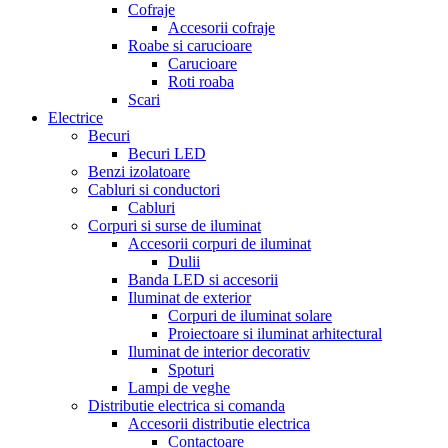
Cofraje
Accesorii cofraje
Roabe si carucioare
Carucioare
Roti roaba
Scari
Electrice
Becuri
Becuri LED
Benzi izolatoare
Cabluri si conductori
Cabluri
Corpuri si surse de iluminat
Accesorii corpuri de iluminat
Dulii
Banda LED si accesorii
Iluminat de exterior
Corpuri de iluminat solare
Proiectoare si iluminat arhitectural
Iluminat de interior decorativ
Spoturi
Lampi de veghe
Distributie electrica si comanda
Accesorii distributie electrica
Contactoare