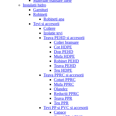
Materiale etansare filete
Instalatii hidro
Garnituri
Robineti
Robineti apa
Tevi si accesorii
Coliere
Izolatie tevi
Teava PEHD si accesorii
Colier bransare
Cot HDPE
Dop PEHD
Mufa HDPE
Robinet PEHD
Teava PEHD
Teu HDPE
Teava PPRC si accesorii
Coturi PPRC
Mufa PPRC
Olandez
Reductii PPRC
Teava PPR
Teu PPR
Tevi PP si PVC si accesorii
Capace