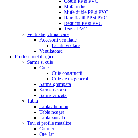
Coturi PP si PVC
Mufa redus
Mufe duble PP si PVC
Ramificatii PP si PVC
Reductii PP si PVC
Teava PVC
Ventilatie, climatizare
Accesorii ventilatie
Usi de vizitare
Ventilatoare
Produse metalurgice
Sarma si cuie
Cuie
Cuie constructii
Cuie de uz general
Sarma ghimpata
Sarma neagra
Sarma zincata
Tabla
Tabla aluminiu
Tabla neagra
Tabla zincata
Tevi si profile metalice
Cornier
Otel lat