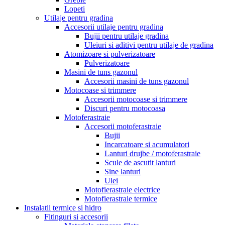
Lopeti
Utilaje pentru gradina
Accesorii utilaje pentru gradina
Bujii pentru utilaje gradina
Uleiuri si aditivi pentru utilaje de gradina
Atomizoare si pulverizatoare
Pulverizatoare
Masini de tuns gazonul
Accesorii masini de tuns gazonul
Motocoase si trimmere
Accesorii motocoase si trimmere
Discuri pentru motocoasa
Motoferastraie
Accesorii motoferastraie
Bujii
Incarcatoare si acumulatori
Lanturi drujbe / motoferastraie
Scule de ascutit lanturi
Sine lanturi
Ulei
Motofierastraie electrice
Motofierastraie termice
Instalatii termice si hidro
Fitinguri si accesorii