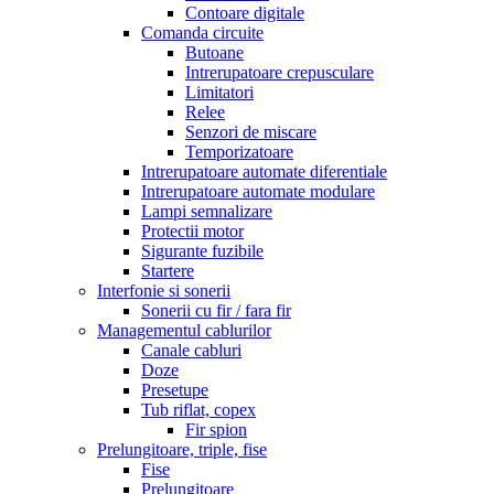
Contoare digitale
Comanda circuite
Butoane
Intrerupatoare crepusculare
Limitatori
Relee
Senzori de miscare
Temporizatoare
Intrerupatoare automate diferentiale
Intrerupatoare automate modulare
Lampi semnalizare
Protectii motor
Sigurante fuzibile
Startere
Interfonie si sonerii
Sonerii cu fir / fara fir
Managementul cablurilor
Canale cabluri
Doze
Presetupe
Tub riflat, copex
Fir spion
Prelungitoare, triple, fise
Fise
Prelungitoare