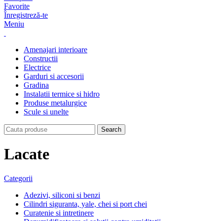
Favorite
Înregistreză-te
Meniu
Amenajari interioare
Constructii
Electrice
Garduri si accesorii
Gradina
Instalatii termice si hidro
Produse metalurgice
Scule si unelte
Search
Lacate
Categorii
Adezivi, siliconi si benzi
Cilindri siguranta, yale, chei si port chei
Curatenie si intretinere