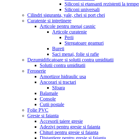
Siliconi si etansanti rezistenti la tempe
Siliconi universali
Cilindri siguranta, yale, chei si port chei
Curatenie si intretinere
Articole pentru menaj casnic
Articole curatenie
Perii
Stergatoare geamuri
Bureti
Saci menaj, folie si rafie
Dezumidificatoare si solutii contra umiditatii
Solutii contra umiditatii
Feronerie
Amortizor hidraulic usa
Ancorari si tractari
Sfoara
Balamale
Console
Cutii postale
Folie PVC
Gresie si faianta
Accesorii taiere gresie
Adezivi pentru gresie si faianta
Chituri pentru gresie si faianta
Distantiere pentru gresie si faianta