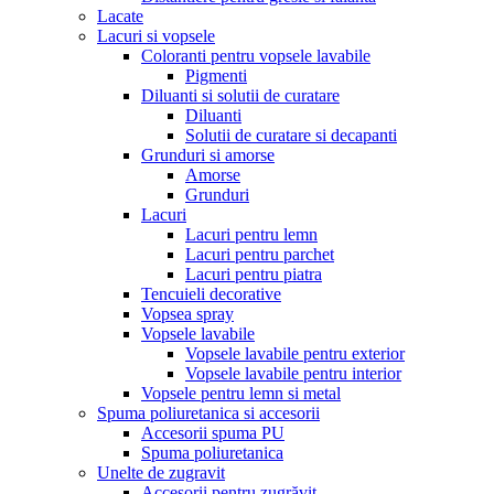
Lacate
Lacuri si vopsele
Coloranti pentru vopsele lavabile
Pigmenti
Diluanti si solutii de curatare
Diluanti
Solutii de curatare si decapanti
Grunduri si amorse
Amorse
Grunduri
Lacuri
Lacuri pentru lemn
Lacuri pentru parchet
Lacuri pentru piatra
Tencuieli decorative
Vopsea spray
Vopsele lavabile
Vopsele lavabile pentru exterior
Vopsele lavabile pentru interior
Vopsele pentru lemn si metal
Spuma poliuretanica si accesorii
Accesorii spuma PU
Spuma poliuretanica
Unelte de zugravit
Accesorii pentru zugrăvit