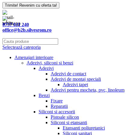
Trimite! Revenim cu oferta ta!
0757 031 240
office@b2b.silvesrom.ro
Selectează categoria
Amenajari interioare
Adezivi, siliconi si benzi
Adezivi
Adezivi de contact
Adezivi de montaj speciali
Adezivi tapet
Adezivi pentru mocheta, pvc, linoleum
Benzi
Fixare
Reparatii
Siliconi si accesorii
Pistoale silicon
Siliconi si etansanti
Etansanti poliuretanici
Siliconi sanitari