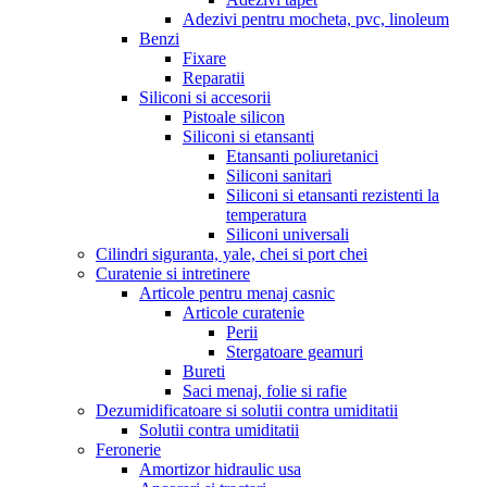
Adezivi pentru mocheta, pvc, linoleum
Benzi
Fixare
Reparatii
Siliconi si accesorii
Pistoale silicon
Siliconi si etansanti
Etansanti poliuretanici
Siliconi sanitari
Siliconi si etansanti rezistenti la
temperatura
Siliconi universali
Cilindri siguranta, yale, chei si port chei
Curatenie si intretinere
Articole pentru menaj casnic
Articole curatenie
Perii
Stergatoare geamuri
Bureti
Saci menaj, folie si rafie
Dezumidificatoare si solutii contra umiditatii
Solutii contra umiditatii
Feronerie
Amortizor hidraulic usa