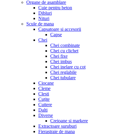
Organe de asamblare
Cuie pentru beton
Dibluri
Nituri
Scule de mana
Capsatoare si accesorii
Capse
Chei
Chei combinate
Chei cu clichet
Chei fixe
Chei imbus
Chei inelare cu cot
Chei reglabile
Chei tubulare
Ciocane
Cleme
Clesti
Cuțite
Cuttere
Dalti
Diverse
Creioane si markere
Extractoare suruburi
Fierastraie de mana