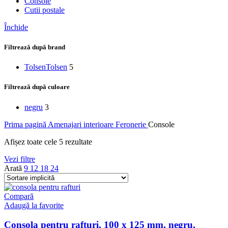
Console
Cutii postale
Închide
Filtrează după brand
Tolsen
Tolsen
5
Filtrează după culoare
negru
3
Prima pagină
Amenajari interioare
Feronerie
Console
Afișez toate cele 5 rezultate
Vezi filtre
Arată
9
12
18
24
Compară
Adaugă la favorite
Consola pentru rafturi, 100 x 125 mm, negru,