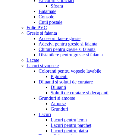
Ancorari si tractari
Sfoara
Balamale
Console
Cutii postale
Folie PVC
Gresie si faianta
Accesorii taiere gresie
Adezivi pentru gresie si faianta
Chituri pentru gresie si faianta
Distantiere pentru gresie si faianta
Lacate
Lacuri si vopsele
Coloranti pentru vopsele lavabile
Pigmenti
Diluanti si solutii de curatare
Diluanti
Solutii de curatare si decapanti
Grunduri si amorse
Amorse
Grunduri
Lacuri
Lacuri pentru lemn
Lacuri pentru parchet
Lacuri pentru piatra