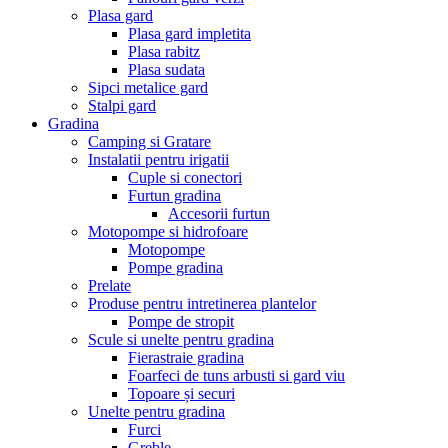
Plasa gard
Plasa gard impletita
Plasa rabitz
Plasa sudata
Sipci metalice gard
Stalpi gard
Gradina
Camping si Gratare
Instalatii pentru irigatii
Cuple si conectori
Furtun gradina
Accesorii furtun
Motopompe si hidrofoare
Motopompe
Pompe gradina
Prelate
Produse pentru intretinerea plantelor
Pompe de stropit
Scule si unelte pentru gradina
Fierastraie gradina
Foarfeci de tuns arbusti si gard viu
Topoare și securi
Unelte pentru gradina
Furci
Greble