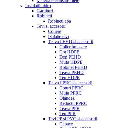
Materiale etansare filete
Instalatii hidro
Garnituri
Robineti
Robineti apa
Tevi si accesorii
Coliere
Izolatie tevi
Teava PEHD si accesorii
Colier bransare
Cot HDPE
Dop PEHD
Mufa HDPE
Robinet PEHD
Teava PEHD
Teu HDPE
Teava PPRC si accesorii
Coturi PPRC
Mufa PPRC
Olandez
Reductii PPRC
Teava PPR
Teu PPR
Tevi PP si PVC si accesorii
Capace