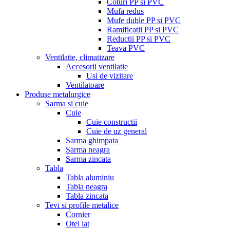
Coturi PP si PVC
Mufa redus
Mufe duble PP si PVC
Ramificatii PP si PVC
Reductii PP si PVC
Teava PVC
Ventilatie, climatizare
Accesorii ventilatie
Usi de vizitare
Ventilatoare
Produse metalurgice
Sarma si cuie
Cuie
Cuie constructii
Cuie de uz general
Sarma ghimpata
Sarma neagra
Sarma zincata
Tabla
Tabla aluminiu
Tabla neagra
Tabla zincata
Tevi si profile metalice
Cornier
Otel lat