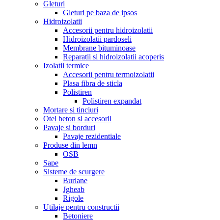
Gleturi
Gleturi pe baza de ipsos
Hidroizolatii
Accesorii pentru hidroizolatii
Hidroizolatii pardoseli
Membrane bituminoase
Reparatii si hidroizolatii acoperis
Izolatii termice
Accesorii pentru termoizolatii
Plasa fibra de sticla
Polistiren
Polistiren expandat
Mortare si tinciuri
Otel beton si accesorii
Pavaje si borduri
Pavaje rezidentiale
Produse din lemn
OSB
Sape
Sisteme de scurgere
Burlane
Jgheab
Rigole
Utilaje pentru constructii
Betoniere