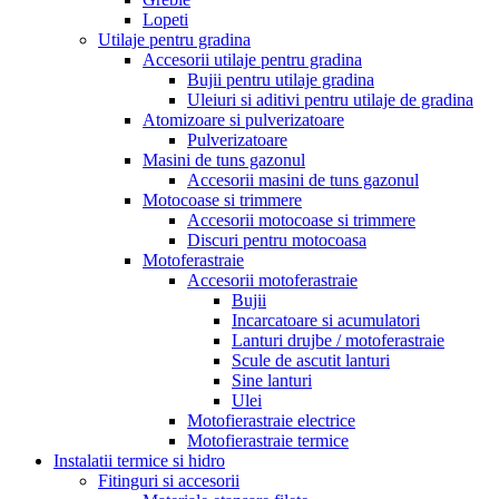
Lopeti
Utilaje pentru gradina
Accesorii utilaje pentru gradina
Bujii pentru utilaje gradina
Uleiuri si aditivi pentru utilaje de gradina
Atomizoare si pulverizatoare
Pulverizatoare
Masini de tuns gazonul
Accesorii masini de tuns gazonul
Motocoase si trimmere
Accesorii motocoase si trimmere
Discuri pentru motocoasa
Motoferastraie
Accesorii motoferastraie
Bujii
Incarcatoare si acumulatori
Lanturi drujbe / motoferastraie
Scule de ascutit lanturi
Sine lanturi
Ulei
Motofierastraie electrice
Motofierastraie termice
Instalatii termice si hidro
Fitinguri si accesorii