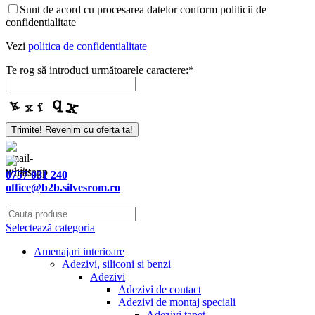
Sunt de acord cu procesarea datelor conform politicii de
confidentialitate
Vezi
politica de confidentialitate
Te rog să introduci următoarele caractere:
*
Trimite! Revenim cu oferta ta!
Your
Website
*
0757 031 240
office@b2b.silvesrom.ro
Selectează categoria
Amenajari interioare
Adezivi, siliconi si benzi
Adezivi
Adezivi de contact
Adezivi de montaj speciali
Adezivi tapet