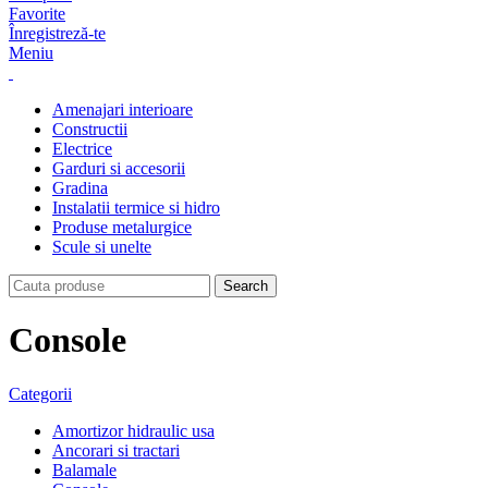
Favorite
Înregistreză-te
Meniu
Amenajari interioare
Constructii
Electrice
Garduri si accesorii
Gradina
Instalatii termice si hidro
Produse metalurgice
Scule si unelte
Search
Console
Categorii
Amortizor hidraulic usa
Ancorari si tractari
Balamale