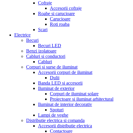
Cofraje
Accesorii cofraje
Roabe si carucioare
Carucioare
Roti roaba
Scari
Electrice
Becuri
Becuri LED
Benzi izolatoare
Cabluri si conductori
Cabluri
Corpuri si surse de iluminat
Accesorii corpuri de iluminat
Dulii
Banda LED si accesorii
Iluminat de exterior
Corpuri de iluminat solare
Proiectoare si iluminat arhitectural
Iluminat de interior decorativ
Spoturi
Lampi de veghe
Distributie electrica si comanda
Accesorii distributie electrica
Contactoare