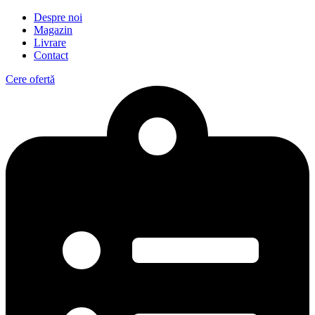
Despre noi
Magazin
Livrare
Contact
Cere ofertă