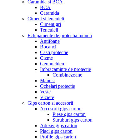
Caramida si BCA
BCA
Caramida
Ciment si tencuieli
Ciment gri
Tencuieli
Echipamente de protectia muncii
Antifoane
Bocanci
Casti protectie
Cizme
Genunchiere
Imbracaminte de protectie
Combinezoane
Manusi
Ochelari protectie
Veste
Viziere
Gips carton si accesorii
Accesorii gips carton
Piese gips carton
Suruburi gips carton
Adeziv gips carton
Placi gips carton
Profile gips carton