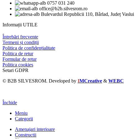
0757 031 240
office@b2b.silvesrom.ro
Bulevardul Republicii 110, Bârlad, Județ Vaslui
Informații UTILE
Întrebări frecvente
Termeni și condiții
Politica de confidențialitate
Politica de retur
Formular de retur
Politica cookies
Setari GDPR
© B2B SILVESROM. Developed by
I
MCreative
&
WEBC
Închide
Meniu
Categorii
Amenajari interioare
Constructii