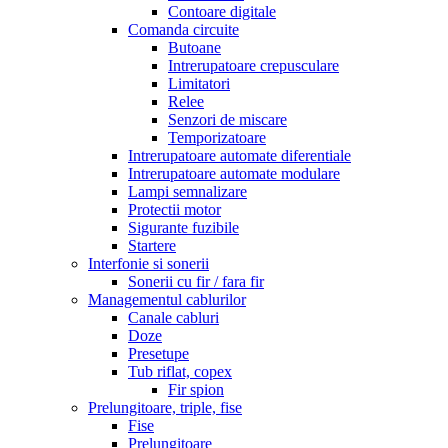
Contoare digitale
Comanda circuite
Butoane
Intrerupatoare crepusculare
Limitatori
Relee
Senzori de miscare
Temporizatoare
Intrerupatoare automate diferentiale
Intrerupatoare automate modulare
Lampi semnalizare
Protectii motor
Sigurante fuzibile
Startere
Interfonie si sonerii
Sonerii cu fir / fara fir
Managementul cablurilor
Canale cabluri
Doze
Presetupe
Tub riflat, copex
Fir spion
Prelungitoare, triple, fise
Fise
Prelungitoare