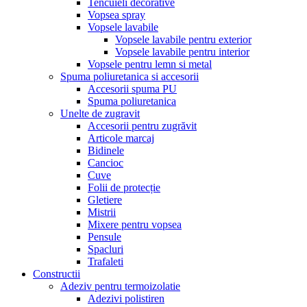
Tencuieli decorative
Vopsea spray
Vopsele lavabile
Vopsele lavabile pentru exterior
Vopsele lavabile pentru interior
Vopsele pentru lemn si metal
Spuma poliuretanica si accesorii
Accesorii spuma PU
Spuma poliuretanica
Unelte de zugravit
Accesorii pentru zugrăvit
Articole marcaj
Bidinele
Cancioc
Cuve
Folii de protecție
Gletiere
Mistrii
Mixere pentru vopsea
Pensule
Spacluri
Trafaleti
Constructii
Adeziv pentru termoizolatie
Adezivi polistiren