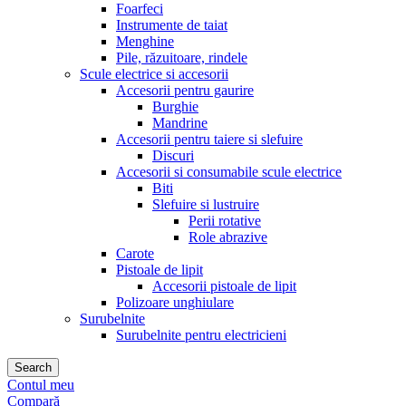
Foarfeci
Instrumente de taiat
Menghine
Pile, răzuitoare, rindele
Scule electrice si accesorii
Accesorii pentru gaurire
Burghie
Mandrine
Accesorii pentru taiere si slefuire
Discuri
Accesorii si consumabile scule electrice
Biti
Slefuire si lustruire
Perii rotative
Role abrazive
Carote
Pistoale de lipit
Accesorii pistoale de lipit
Polizoare unghiulare
Surubelnite
Surubelnite pentru electricieni
Search
Contul meu
Compară