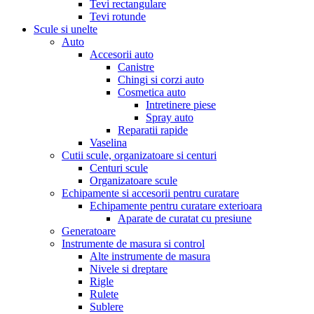
Tevi rectangulare
Tevi rotunde
Scule si unelte
Auto
Accesorii auto
Canistre
Chingi si corzi auto
Cosmetica auto
Intretinere piese
Spray auto
Reparatii rapide
Vaselina
Cutii scule, organizatoare si centuri
Centuri scule
Organizatoare scule
Echipamente si accesorii pentru curatare
Echipamente pentru curatare exterioara
Aparate de curatat cu presiune
Generatoare
Instrumente de masura si control
Alte instrumente de masura
Nivele si dreptare
Rigle
Rulete
Sublere