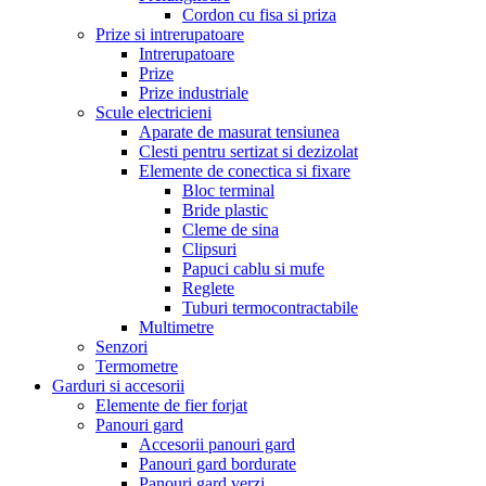
Cordon cu fisa si priza
Prize si intrerupatoare
Intrerupatoare
Prize
Prize industriale
Scule electricieni
Aparate de masurat tensiunea
Clesti pentru sertizat si dezizolat
Elemente de conectica si fixare
Bloc terminal
Bride plastic
Cleme de sina
Clipsuri
Papuci cablu si mufe
Reglete
Tuburi termocontractabile
Multimetre
Senzori
Termometre
Garduri si accesorii
Elemente de fier forjat
Panouri gard
Accesorii panouri gard
Panouri gard bordurate
Panouri gard verzi