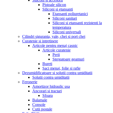
Siliconi si accesorii
Pistoale silicon
Siliconi si etansanti
Etansanti poliuretanici
Siliconi sanitari
Siliconi si etansanti rezistenti la
temperatura
Siliconi universali
Cilindri siguranta, yale, chei si port chei
Curatenie si intretinere
Articole pentru menaj casnic
Articole curatenie
Perii
Stergatoare geamuri
Bureti
Saci menaj, folie si rafie
Dezumidificatoare si solutii contra umiditatii
Solutii contra umiditatii
Feronerie
Amortizor hidraulic usa
Ancorari si tractari
Sfoara
Balamale
Console
Cutii postale