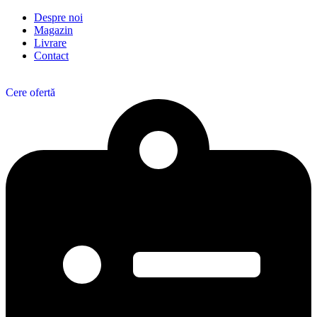
Despre noi
Magazin
Livrare
Contact
Cere ofertă