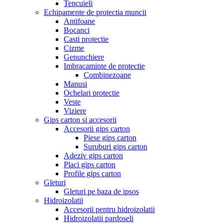
Tencuieli
Echipamente de protectia muncii
Antifoane
Bocanci
Casti protectie
Cizme
Genunchiere
Imbracaminte de protectie
Combinezoane
Manusi
Ochelari protectie
Veste
Viziere
Gips carton si accesorii
Accesorii gips carton
Piese gips carton
Suruburi gips carton
Adeziv gips carton
Placi gips carton
Profile gips carton
Gleturi
Gleturi pe baza de ipsos
Hidroizolatii
Accesorii pentru hidroizolatii
Hidroizolatii pardoseli