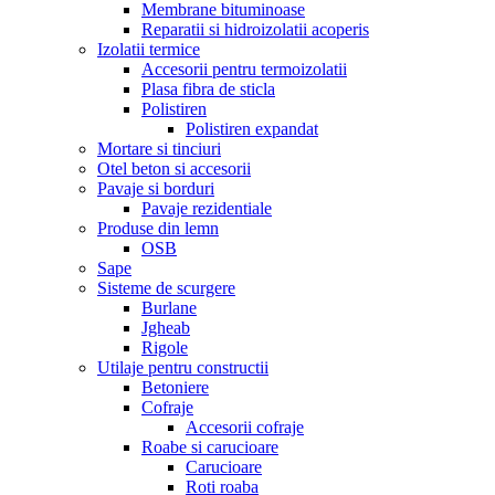
Membrane bituminoase
Reparatii si hidroizolatii acoperis
Izolatii termice
Accesorii pentru termoizolatii
Plasa fibra de sticla
Polistiren
Polistiren expandat
Mortare si tinciuri
Otel beton si accesorii
Pavaje si borduri
Pavaje rezidentiale
Produse din lemn
OSB
Sape
Sisteme de scurgere
Burlane
Jgheab
Rigole
Utilaje pentru constructii
Betoniere
Cofraje
Accesorii cofraje
Roabe si carucioare
Carucioare
Roti roaba