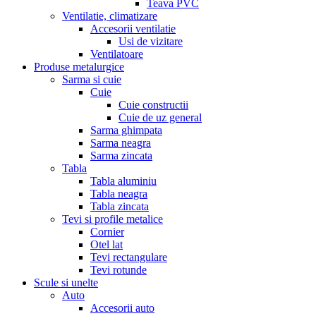
Teava PVC
Ventilatie, climatizare
Accesorii ventilatie
Usi de vizitare
Ventilatoare
Produse metalurgice
Sarma si cuie
Cuie
Cuie constructii
Cuie de uz general
Sarma ghimpata
Sarma neagra
Sarma zincata
Tabla
Tabla aluminiu
Tabla neagra
Tabla zincata
Tevi si profile metalice
Cornier
Otel lat
Tevi rectangulare
Tevi rotunde
Scule si unelte
Auto
Accesorii auto