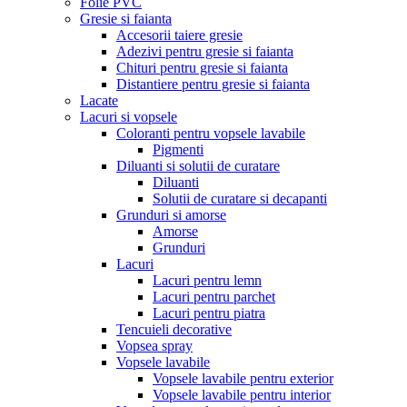
Folie PVC
Gresie si faianta
Accesorii taiere gresie
Adezivi pentru gresie si faianta
Chituri pentru gresie si faianta
Distantiere pentru gresie si faianta
Lacate
Lacuri si vopsele
Coloranti pentru vopsele lavabile
Pigmenti
Diluanti si solutii de curatare
Diluanti
Solutii de curatare si decapanti
Grunduri si amorse
Amorse
Grunduri
Lacuri
Lacuri pentru lemn
Lacuri pentru parchet
Lacuri pentru piatra
Tencuieli decorative
Vopsea spray
Vopsele lavabile
Vopsele lavabile pentru exterior
Vopsele lavabile pentru interior