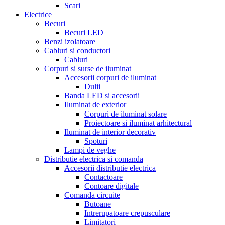
Scari
Electrice
Becuri
Becuri LED
Benzi izolatoare
Cabluri si conductori
Cabluri
Corpuri si surse de iluminat
Accesorii corpuri de iluminat
Dulii
Banda LED si accesorii
Iluminat de exterior
Corpuri de iluminat solare
Proiectoare si iluminat arhitectural
Iluminat de interior decorativ
Spoturi
Lampi de veghe
Distributie electrica si comanda
Accesorii distributie electrica
Contactoare
Contoare digitale
Comanda circuite
Butoane
Intrerupatoare crepusculare
Limitatori