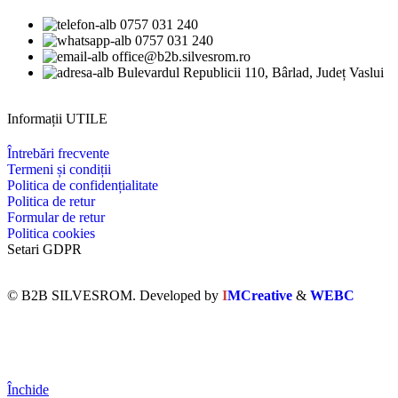
0757 031 240
0757 031 240
office@b2b.silvesrom.ro
Bulevardul Republicii 110, Bârlad, Județ Vaslui
Informații UTILE
Întrebări frecvente
Termeni și condiții
Politica de confidențialitate
Politica de retur
Formular de retur
Politica cookies
Setari GDPR
© B2B SILVESROM. Developed by
I
MCreative
&
WEBC
Închide