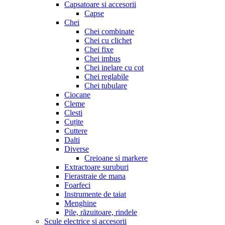
Capsatoare si accesorii
Capse
Chei
Chei combinate
Chei cu clichet
Chei fixe
Chei imbus
Chei inelare cu cot
Chei reglabile
Chei tubulare
Ciocane
Cleme
Clesti
Cuțite
Cuttere
Dalti
Diverse
Creioane si markere
Extractoare suruburi
Fierastraie de mana
Foarfeci
Instrumente de taiat
Menghine
Pile, răzuitoare, rindele
Scule electrice si accesorii