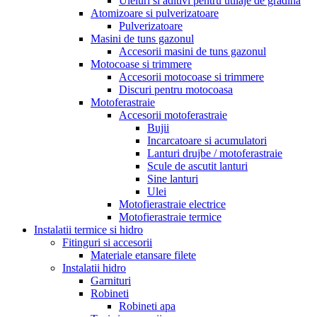
Uleiuri si aditivi pentru utilaje de gradina
Atomizoare si pulverizatoare
Pulverizatoare
Masini de tuns gazonul
Accesorii masini de tuns gazonul
Motocoase si trimmere
Accesorii motocoase si trimmere
Discuri pentru motocoasa
Motoferastraie
Accesorii motoferastraie
Bujii
Incarcatoare si acumulatori
Lanturi drujbe / motoferastraie
Scule de ascutit lanturi
Sine lanturi
Ulei
Motofierastraie electrice
Motofierastraie termice
Instalatii termice si hidro
Fitinguri si accesorii
Materiale etansare filete
Instalatii hidro
Garnituri
Robineti
Robineti apa