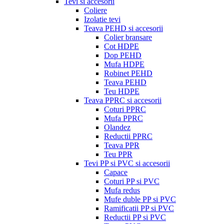
Tevi si accesorii
Coliere
Izolatie tevi
Teava PEHD si accesorii
Colier bransare
Cot HDPE
Dop PEHD
Mufa HDPE
Robinet PEHD
Teava PEHD
Teu HDPE
Teava PPRC si accesorii
Coturi PPRC
Mufa PPRC
Olandez
Reductii PPRC
Teava PPR
Teu PPR
Tevi PP si PVC si accesorii
Capace
Coturi PP si PVC
Mufa redus
Mufe duble PP si PVC
Ramificatii PP si PVC
Reductii PP si PVC