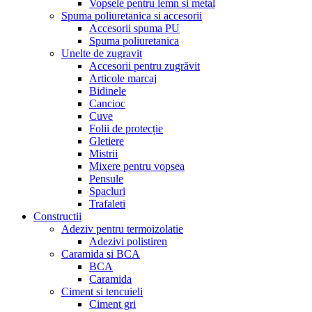
Vopsele pentru lemn si metal
Spuma poliuretanica si accesorii
Accesorii spuma PU
Spuma poliuretanica
Unelte de zugravit
Accesorii pentru zugrăvit
Articole marcaj
Bidinele
Cancioc
Cuve
Folii de protecție
Gletiere
Mistrii
Mixere pentru vopsea
Pensule
Spacluri
Trafaleti
Constructii
Adeziv pentru termoizolatie
Adezivi polistiren
Caramida si BCA
BCA
Caramida
Ciment si tencuieli
Ciment gri