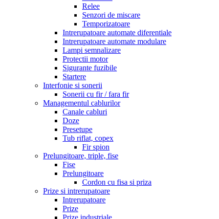
Relee
Senzori de miscare
Temporizatoare
Intrerupatoare automate diferentiale
Intrerupatoare automate modulare
Lampi semnalizare
Protectii motor
Sigurante fuzibile
Startere
Interfonie si sonerii
Sonerii cu fir / fara fir
Managementul cablurilor
Canale cabluri
Doze
Presetupe
Tub riflat, copex
Fir spion
Prelungitoare, triple, fise
Fise
Prelungitoare
Cordon cu fisa si priza
Prize si intrerupatoare
Intrerupatoare
Prize
Prize industriale