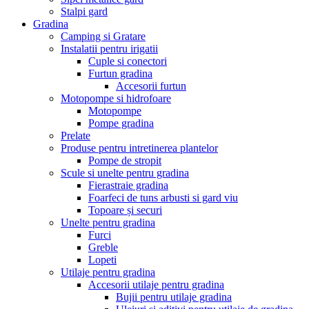
Stalpi gard
Gradina
Camping si Gratare
Instalatii pentru irigatii
Cuple si conectori
Furtun gradina
Accesorii furtun
Motopompe si hidrofoare
Motopompe
Pompe gradina
Prelate
Produse pentru intretinerea plantelor
Pompe de stropit
Scule si unelte pentru gradina
Fierastraie gradina
Foarfeci de tuns arbusti si gard viu
Topoare și securi
Unelte pentru gradina
Furci
Greble
Lopeti
Utilaje pentru gradina
Accesorii utilaje pentru gradina
Bujii pentru utilaje gradina