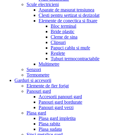
Scule electricieni
Aparate de masurat tensiunea
Clesti pentru sertizat si dezizolat
Elemente de conectica si fixare
Bloc terminal
Bride plastic
Cleme de sina
Clipsuri
Papuci cablu si mufe
Reglete
Tuburi termocontractabile
Multimetre
Senzori
Termometre
Garduri si accesorii
Elemente de fier forjat
Panouri gard
Accesorii panouri gard
Panouri gard bordurate
Panouri gard verzi
Plasa gard
Plasa gard impletita
Plasa rabitz
Plasa sudata
Sipci metalice gard