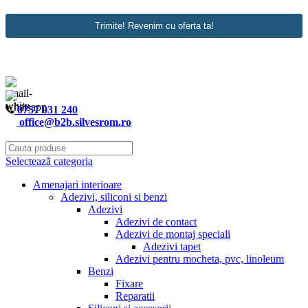
Trimite! Revenim cu oferta ta!
Email
*
0757 031 240
office@b2b.silvesrom.ro
Selectează categoria
Amenajari interioare
Adezivi, siliconi si benzi
Adezivi
Adezivi de contact
Adezivi de montaj speciali
Adezivi tapet
Adezivi pentru mocheta, pvc, linoleum
Benzi
Fixare
Reparatii