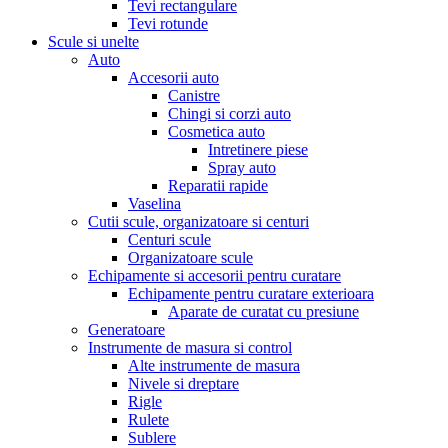
Tevi rectangulare
Tevi rotunde
Scule si unelte
Auto
Accesorii auto
Canistre
Chingi si corzi auto
Cosmetica auto
Intretinere piese
Spray auto
Reparatii rapide
Vaselina
Cutii scule, organizatoare si centuri
Centuri scule
Organizatoare scule
Echipamente si accesorii pentru curatare
Echipamente pentru curatare exterioara
Aparate de curatat cu presiune
Generatoare
Instrumente de masura si control
Alte instrumente de masura
Nivele si dreptare
Rigle
Rulete
Sublere