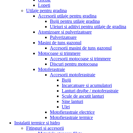
Lopeti
Utilaje pentru gradina
Accesorii utilaje pentru gradina
Bujii pentru utilaje gradina
Uleiuri si aditivi pentru utilaje de gradina
Atomizoare si pulverizatoare
Pulverizatoare
Masini de tuns gazonul
Accesorii masini de tuns gazonul
Motocoase si trimmere
Accesorii motocoase si trimmere
Discuri pentru motocoasa
Motoferastraie
Accesorii motoferastraie
Bujii
Incarcatoare si acumulatori
Lanturi drujbe / motoferastraie
Scule de ascutit lanturi
Sine lanturi
Ulei
Motofierastraie electrice
Motofierastraie termice
Instalatii termice si hidro
Fitinguri si accesorii