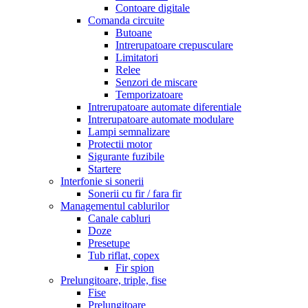
Contoare digitale
Comanda circuite
Butoane
Intrerupatoare crepusculare
Limitatori
Relee
Senzori de miscare
Temporizatoare
Intrerupatoare automate diferentiale
Intrerupatoare automate modulare
Lampi semnalizare
Protectii motor
Sigurante fuzibile
Startere
Interfonie si sonerii
Sonerii cu fir / fara fir
Managementul cablurilor
Canale cabluri
Doze
Presetupe
Tub riflat, copex
Fir spion
Prelungitoare, triple, fise
Fise
Prelungitoare