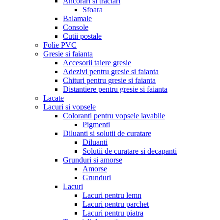
Ancorari si tractari
Sfoara
Balamale
Console
Cutii postale
Folie PVC
Gresie si faianta
Accesorii taiere gresie
Adezivi pentru gresie si faianta
Chituri pentru gresie si faianta
Distantiere pentru gresie si faianta
Lacate
Lacuri si vopsele
Coloranti pentru vopsele lavabile
Pigmenti
Diluanti si solutii de curatare
Diluanti
Solutii de curatare si decapanti
Grunduri si amorse
Amorse
Grunduri
Lacuri
Lacuri pentru lemn
Lacuri pentru parchet
Lacuri pentru piatra