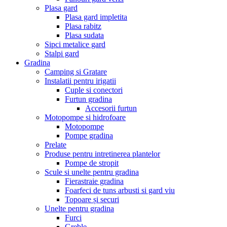
Plasa gard
Plasa gard impletita
Plasa rabitz
Plasa sudata
Sipci metalice gard
Stalpi gard
Gradina
Camping si Gratare
Instalatii pentru irigatii
Cuple si conectori
Furtun gradina
Accesorii furtun
Motopompe si hidrofoare
Motopompe
Pompe gradina
Prelate
Produse pentru intretinerea plantelor
Pompe de stropit
Scule si unelte pentru gradina
Fierastraie gradina
Foarfeci de tuns arbusti si gard viu
Topoare și securi
Unelte pentru gradina
Furci
Greble