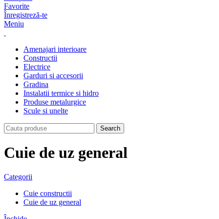
Favorite
Înregistreză-te
Meniu
Amenajari interioare
Constructii
Electrice
Garduri si accesorii
Gradina
Instalatii termice si hidro
Produse metalurgice
Scule si unelte
Search
Cuie de uz general
Categorii
Cuie constructii
Cuie de uz general
Închide