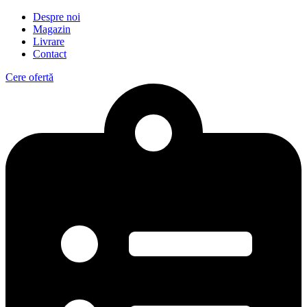
Despre noi
Magazin
Livrare
Contact
Cere ofertă