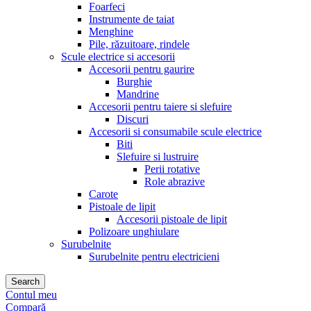
Foarfeci
Instrumente de taiat
Menghine
Pile, răzuitoare, rindele
Scule electrice si accesorii
Accesorii pentru gaurire
Burghie
Mandrine
Accesorii pentru taiere si slefuire
Discuri
Accesorii si consumabile scule electrice
Biti
Slefuire si lustruire
Perii rotative
Role abrazive
Carote
Pistoale de lipit
Accesorii pistoale de lipit
Polizoare unghiulare
Surubelnite
Surubelnite pentru electricieni
Search
Contul meu
Compară