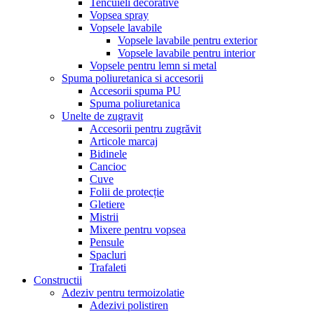
Tencuieli decorative
Vopsea spray
Vopsele lavabile
Vopsele lavabile pentru exterior
Vopsele lavabile pentru interior
Vopsele pentru lemn si metal
Spuma poliuretanica si accesorii
Accesorii spuma PU
Spuma poliuretanica
Unelte de zugravit
Accesorii pentru zugrăvit
Articole marcaj
Bidinele
Cancioc
Cuve
Folii de protecție
Gletiere
Mistrii
Mixere pentru vopsea
Pensule
Spacluri
Trafaleti
Constructii
Adeziv pentru termoizolatie
Adezivi polistiren