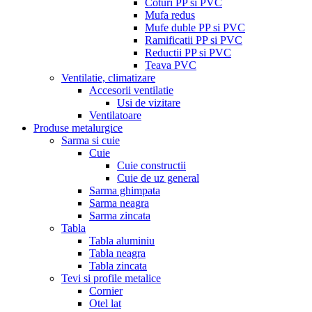
Coturi PP si PVC
Mufa redus
Mufe duble PP si PVC
Ramificatii PP si PVC
Reductii PP si PVC
Teava PVC
Ventilatie, climatizare
Accesorii ventilatie
Usi de vizitare
Ventilatoare
Produse metalurgice
Sarma si cuie
Cuie
Cuie constructii
Cuie de uz general
Sarma ghimpata
Sarma neagra
Sarma zincata
Tabla
Tabla aluminiu
Tabla neagra
Tabla zincata
Tevi si profile metalice
Cornier
Otel lat