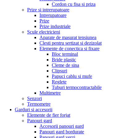
Cordon cu fisa si priza
Prize si intrerupatoare
Intrerupatoare
Prize
Prize industriale
Scule electricieni
Aparate de masurat tensiunea
Clesti pentru sertizat si dezizolat
Elemente de conectica si fixare
Bloc terminal
Bride plastic
Cleme de sina
Clipsuri
Papuci cablu si mufe
Reglete
Tuburi termocontractabile
Multimetre
Senzori
Termometre
Garduri si accesorii
Elemente de fier forjat
Panouri gard
Accesorii panouri gard
Panouri gard bordurate
Panouri gard verzi