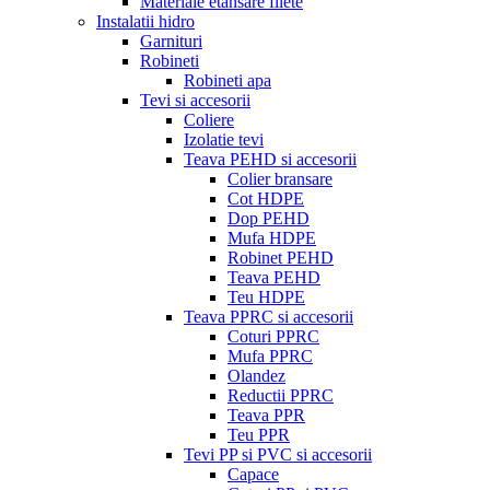
Materiale etansare filete
Instalatii hidro
Garnituri
Robineti
Robineti apa
Tevi si accesorii
Coliere
Izolatie tevi
Teava PEHD si accesorii
Colier bransare
Cot HDPE
Dop PEHD
Mufa HDPE
Robinet PEHD
Teava PEHD
Teu HDPE
Teava PPRC si accesorii
Coturi PPRC
Mufa PPRC
Olandez
Reductii PPRC
Teava PPR
Teu PPR
Tevi PP si PVC si accesorii
Capace