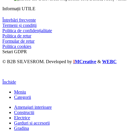
Informații UTILE
Întrebări frecvente
Termeni și condiții
Politica de confidențialitate
Politica de retur
Formular de retur
Politica cookies
Setari GDPR
© B2B SILVESROM. Developed by
I
MCreative
&
WEBC
Închide
Meniu
Categorii
Amenajari interioare
Constructii
Electrice
Garduri si accesorii
Gradina