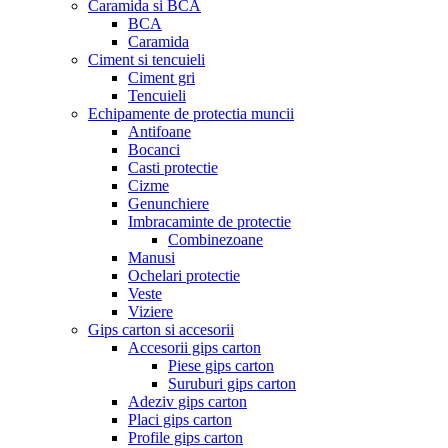
Caramida si BCA
BCA
Caramida
Ciment si tencuieli
Ciment gri
Tencuieli
Echipamente de protectia muncii
Antifoane
Bocanci
Casti protectie
Cizme
Genunchiere
Imbracaminte de protectie
Combinezoane
Manusi
Ochelari protectie
Veste
Viziere
Gips carton si accesorii
Accesorii gips carton
Piese gips carton
Suruburi gips carton
Adeziv gips carton
Placi gips carton
Profile gips carton