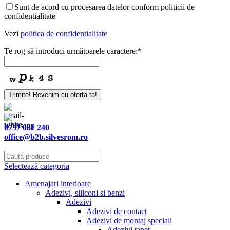
Sunt de acord cu procesarea datelor conform politicii de
confidentialitate
Vezi
politica de confidentialitate
Te rog să introduci următoarele caractere:
*
Trimite! Revenim cu oferta ta!
0757 031 240
office@b2b.silvesrom.ro
Selectează categoria
Amenajari interioare
Adezivi, siliconi si benzi
Adezivi
Adezivi de contact
Adezivi de montaj speciali
Adezivi tapet