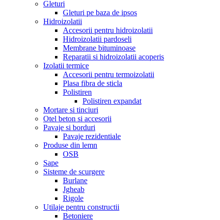
Gleturi
Gleturi pe baza de ipsos
Hidroizolatii
Accesorii pentru hidroizolatii
Hidroizolatii pardoseli
Membrane bituminoase
Reparatii si hidroizolatii acoperis
Izolatii termice
Accesorii pentru termoizolatii
Plasa fibra de sticla
Polistiren
Polistiren expandat
Mortare si tinciuri
Otel beton si accesorii
Pavaje si borduri
Pavaje rezidentiale
Produse din lemn
OSB
Sape
Sisteme de scurgere
Burlane
Jgheab
Rigole
Utilaje pentru constructii
Betoniere