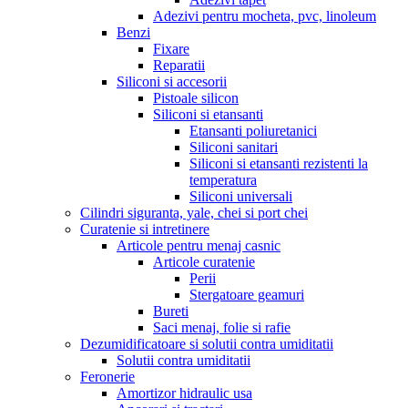
Adezivi pentru mocheta, pvc, linoleum
Benzi
Fixare
Reparatii
Siliconi si accesorii
Pistoale silicon
Siliconi si etansanti
Etansanti poliuretanici
Siliconi sanitari
Siliconi si etansanti rezistenti la
temperatura
Siliconi universali
Cilindri siguranta, yale, chei si port chei
Curatenie si intretinere
Articole pentru menaj casnic
Articole curatenie
Perii
Stergatoare geamuri
Bureti
Saci menaj, folie si rafie
Dezumidificatoare si solutii contra umiditatii
Solutii contra umiditatii
Feronerie
Amortizor hidraulic usa