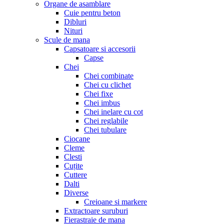
Organe de asamblare
Cuie pentru beton
Dibluri
Nituri
Scule de mana
Capsatoare si accesorii
Capse
Chei
Chei combinate
Chei cu clichet
Chei fixe
Chei imbus
Chei inelare cu cot
Chei reglabile
Chei tubulare
Ciocane
Cleme
Clesti
Cuțite
Cuttere
Dalti
Diverse
Creioane si markere
Extractoare suruburi
Fierastraie de mana