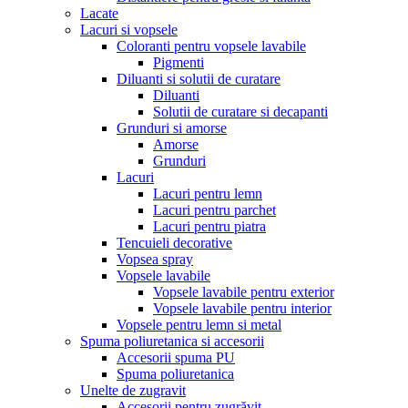
Lacate
Lacuri si vopsele
Coloranti pentru vopsele lavabile
Pigmenti
Diluanti si solutii de curatare
Diluanti
Solutii de curatare si decapanti
Grunduri si amorse
Amorse
Grunduri
Lacuri
Lacuri pentru lemn
Lacuri pentru parchet
Lacuri pentru piatra
Tencuieli decorative
Vopsea spray
Vopsele lavabile
Vopsele lavabile pentru exterior
Vopsele lavabile pentru interior
Vopsele pentru lemn si metal
Spuma poliuretanica si accesorii
Accesorii spuma PU
Spuma poliuretanica
Unelte de zugravit
Accesorii pentru zugrăvit