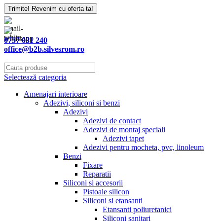
Trimite! Revenim cu oferta ta!
0757 031 240
office@b2b.silvesrom.ro
Selectează categoria
Amenajari interioare
Adezivi, siliconi si benzi
Adezivi
Adezivi de contact
Adezivi de montaj speciali
Adezivi tapet
Adezivi pentru mocheta, pvc, linoleum
Benzi
Fixare
Reparatii
Siliconi si accesorii
Pistoale silicon
Siliconi si etansanti
Etansanti poliuretanici
Siliconi sanitari