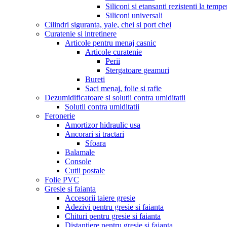
Siliconi si etansanti rezistenti la tempe
Siliconi universali
Cilindri siguranta, yale, chei si port chei
Curatenie si intretinere
Articole pentru menaj casnic
Articole curatenie
Perii
Stergatoare geamuri
Bureti
Saci menaj, folie si rafie
Dezumidificatoare si solutii contra umiditatii
Solutii contra umiditatii
Feronerie
Amortizor hidraulic usa
Ancorari si tractari
Sfoara
Balamale
Console
Cutii postale
Folie PVC
Gresie si faianta
Accesorii taiere gresie
Adezivi pentru gresie si faianta
Chituri pentru gresie si faianta
Distantiere pentru gresie si faianta