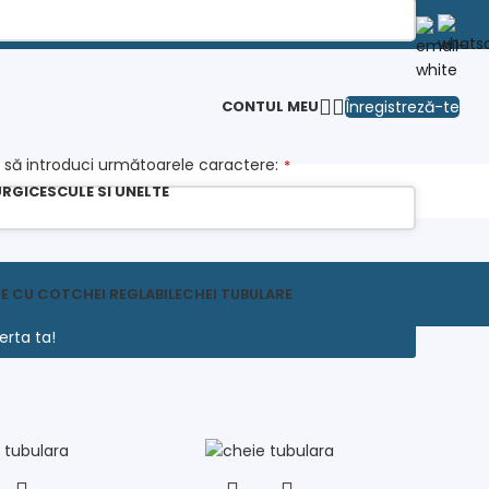
Înregistreză-te
CONTUL MEU
 să introduci următoarele caractere:
*
RGICE
SCULE SI UNELTE
RE CU COT
CHEI REGLABILE
CHEI TUBULARE
erta ta!