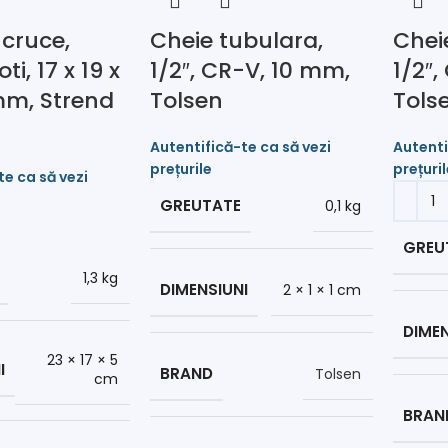
 cruce,
Cheie tubulara,
Chei
ti, 17 x 19 x
1/2″, CR-V, 10 mm,
1/2″
mm, Strend
Tolsen
Tols
GREUTATE
0,1 kg
GREU
1,3 kg
DIMENSIUNI
2 × 1 × 1 cm
DIMEN
23 × 17 × 5
I
BRAND
Tolsen
cm
BRAN