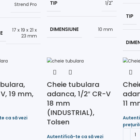
TIP
1/2"
Strend Pro
TIP
DIMENSIUNE
10 mm
17 x 19 x 21 x
E
23 mm
DIME
bulara,
Cheie tubulara
Chei
-V, 19 mm,
adanca, 1/2″ CR-V
adan
18 mm
11 m
(INDUSTRIAL),
Tolsen