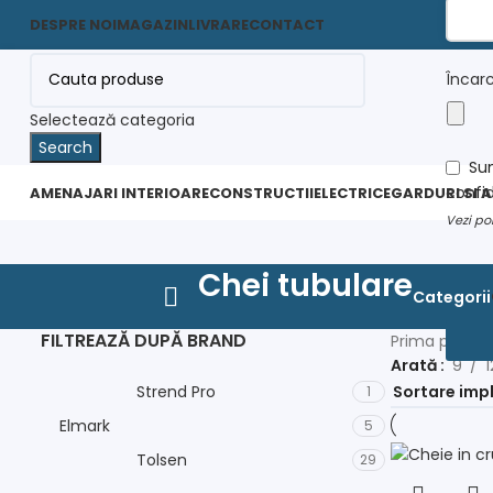
DESPRE NOI
MAGAZIN
LIVRARE
CONTACT
Încarc
Selectează categoria
Search
Your
Sun
Websi
confid
AMENAJARI INTERIOARE
CONSTRUCTII
ELECTRICE
GARDURI SI 
Vezi
pol
Chei tubulare
Categorii
FILTREAZĂ DUPĂ BRAND
Prima pagin
Arată
9
1
Strend Pro
1
Elmark
5
Tolsen
29