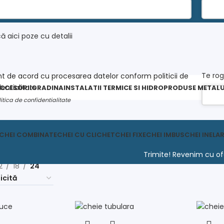
ă aici poze cu detalii
Te rog
t de acord cu procesarea datelor conform politicii de
te
*
entialitate
ACCESORII
GRADINA
INSTALATII TERMICE SI HIDRO
PRODUSE METALU
itica de confidentialitate
CHEI COMBINATE
CHEI CU CLICHET
CHEI FIXE
CHEI IMBUS
CHEI INELA
Trimite! Revenim cu of
ă
Scule si unelte
Scule de mana
Chei
Chei tubulare
2
18
24