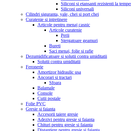
Siliconi si etansanti rezistenti la tempe
Siliconi universali
Cilindri siguranta, yale, chei si port chei
Curatenie si intretinere
Articole pentru menaj casnic
Articole curatenie
Perii
Stergatoare geamuri
Bureti
Saci menaj, folie si rafie
Dezumidificatoare si solutii contra umiditatii
Solutii contra umiditatii
Feronerie
Amortizor hidraulic usa
Ancorari si tractari
Sfoara
Balamale
Console
Cutii postale
Folie PVC
Gresie si faianta
Accesorii taiere gresie
Adezivi pentru gresie si faianta
Chituri pentru gresie si faianta
Distantiere pentru gresie si faianta