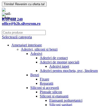
Trimite! Revenim cu oferta ta!
0757 031 240
office@b2b.silvesrom.ro
Selectează categoria
Amenajari interioare
Adezivi, siliconi si benzi
Adezivi
Adezivi de contact
Adezivi de montaj speciali
Adezivi tapet
Adezivi pentru mocheta, pvc, linoleum
Benzi
Fixare
Reparatii
Siliconi si accesorii
Pistoale silicon
Siliconi si etansanti
Etansanti poliuretanici
Siliconi sanitari