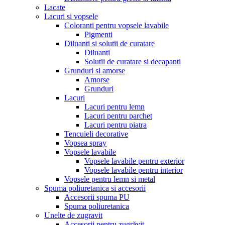
Lacate
Lacuri si vopsele
Coloranti pentru vopsele lavabile
Pigmenti
Diluanti si solutii de curatare
Diluanti
Solutii de curatare si decapanti
Grunduri si amorse
Amorse
Grunduri
Lacuri
Lacuri pentru lemn
Lacuri pentru parchet
Lacuri pentru piatra
Tencuieli decorative
Vopsea spray
Vopsele lavabile
Vopsele lavabile pentru exterior
Vopsele lavabile pentru interior
Vopsele pentru lemn si metal
Spuma poliuretanica si accesorii
Accesorii spuma PU
Spuma poliuretanica
Unelte de zugravit
Accesorii pentru zugrăvit