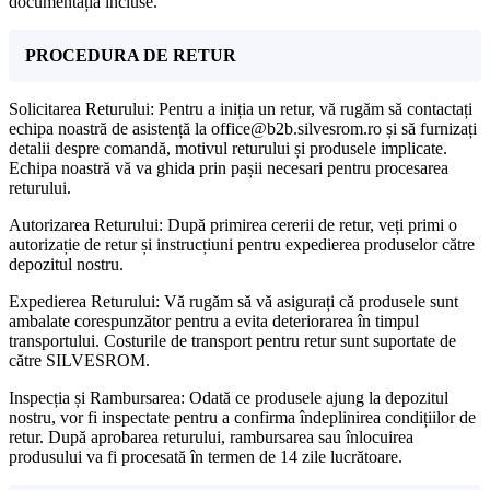
documentația incluse.
PROCEDURA DE RETUR
Solicitarea Returului: Pentru a iniția un retur, vă rugăm să contactați
echipa noastră de asistență la office@b2b.silvesrom.ro și să furnizați
detalii despre comandă, motivul returului și produsele implicate.
Echipa noastră vă va ghida prin pașii necesari pentru procesarea
returului.
Autorizarea Returului: După primirea cererii de retur, veți primi o
autorizație de retur și instrucțiuni pentru expedierea produselor către
depozitul nostru.
Expedierea Returului: Vă rugăm să vă asigurați că produsele sunt
ambalate corespunzător pentru a evita deteriorarea în timpul
transportului. Costurile de transport pentru retur sunt suportate de
către SILVESROM.
Inspecția și Rambursarea: Odată ce produsele ajung la depozitul
nostru, vor fi inspectate pentru a confirma îndeplinirea condițiilor de
retur. După aprobarea returului, rambursarea sau înlocuirea
produsului va fi procesată în termen de 14 zile lucrătoare.