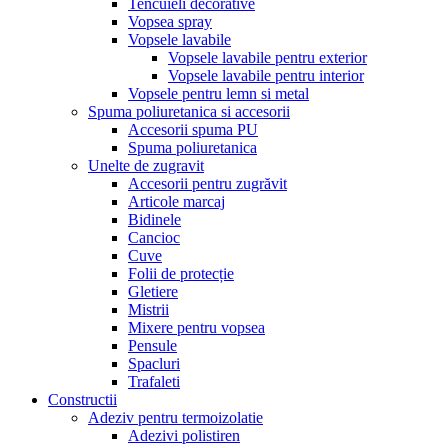
Tencuieli decorative
Vopsea spray
Vopsele lavabile
Vopsele lavabile pentru exterior
Vopsele lavabile pentru interior
Vopsele pentru lemn si metal
Spuma poliuretanica si accesorii
Accesorii spuma PU
Spuma poliuretanica
Unelte de zugravit
Accesorii pentru zugrăvit
Articole marcaj
Bidinele
Cancioc
Cuve
Folii de protecție
Gletiere
Mistrii
Mixere pentru vopsea
Pensule
Spacluri
Trafaleti
Constructii
Adeziv pentru termoizolatie
Adezivi polistiren