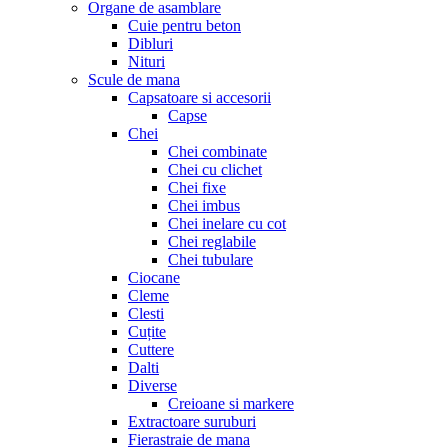
Organe de asamblare
Cuie pentru beton
Dibluri
Nituri
Scule de mana
Capsatoare si accesorii
Capse
Chei
Chei combinate
Chei cu clichet
Chei fixe
Chei imbus
Chei inelare cu cot
Chei reglabile
Chei tubulare
Ciocane
Cleme
Clesti
Cuțite
Cuttere
Dalti
Diverse
Creioane si markere
Extractoare suruburi
Fierastraie de mana