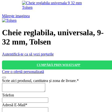
Mărește imaginea
Cheie reglabila, universala, 9-
32 mm, Tolsen
Autentifică-te ca să vezi prețurile
CUMPĂRĂ PRIN WHATSAPP
Cere o ofertă personalizată
Phone
Scrie aici produsul, cantitatea și zona de livrare.
*
Number
*
Telefon
Adresă E-Mail
*