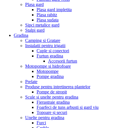
Plasa gard
Plasa gard impletita
Plasa rabitz
Plasa sudata
Sipci metalice gard
Stalpi gard
Gradina
Camping si Gratare
Instalatii pentru irigatii
Cuple si conectori
Furtun gradina
Accesorii furtun
Motopompe si hidrofoare
Motopompe
Pompe gradina
Prelate
Produse pentru intretinerea plantelor
Pompe de stropit
Scule si unelte pentru gradina
Fierastraie gradina
Foarfeci de tuns arbusti si gard viu
Topoare și securi
Unelte pentru gradina
Furci
Greble