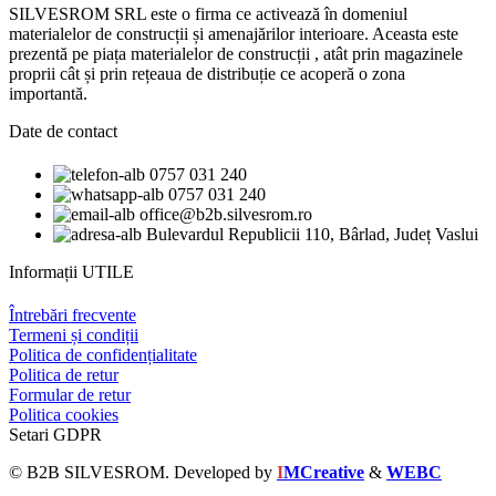
SILVESROM SRL este o firma ce activează în domeniul
materialelor de construcții și amenajărilor interioare. Aceasta este
prezentă pe piața materialelor de construcții , atât prin magazinele
proprii cât și prin rețeaua de distribuție ce acoperă o zona
importantă.
Date de contact
0757 031 240
0757 031 240
office@b2b.silvesrom.ro
Bulevardul Republicii 110, Bârlad, Județ Vaslui
Informații UTILE
Întrebări frecvente
Termeni și condiții
Politica de confidențialitate
Politica de retur
Formular de retur
Politica cookies
Setari GDPR
© B2B SILVESROM. Developed by
I
MCreative
&
WEBC