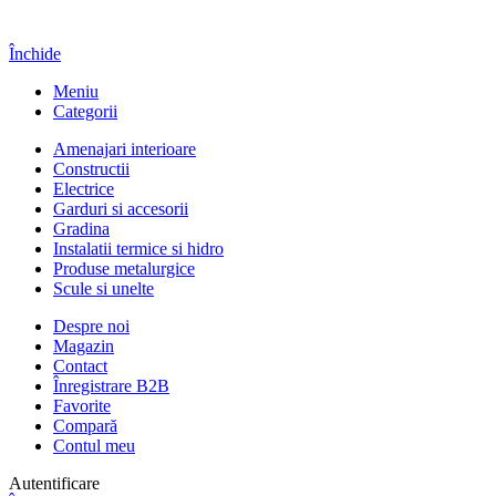
Închide
Meniu
Categorii
Amenajari interioare
Constructii
Electrice
Garduri si accesorii
Gradina
Instalatii termice si hidro
Produse metalurgice
Scule si unelte
Despre noi
Magazin
Contact
Înregistrare B2B
Favorite
Compară
Contul meu
Autentificare