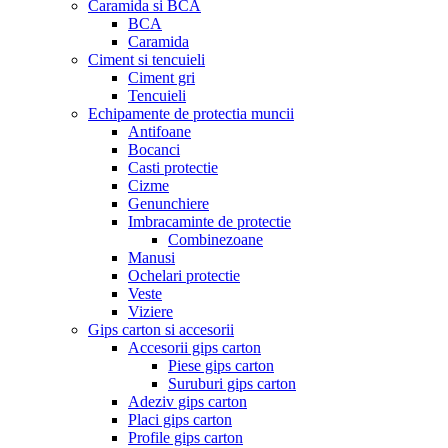
Caramida si BCA
BCA
Caramida
Ciment si tencuieli
Ciment gri
Tencuieli
Echipamente de protectia muncii
Antifoane
Bocanci
Casti protectie
Cizme
Genunchiere
Imbracaminte de protectie
Combinezoane
Manusi
Ochelari protectie
Veste
Viziere
Gips carton si accesorii
Accesorii gips carton
Piese gips carton
Suruburi gips carton
Adeziv gips carton
Placi gips carton
Profile gips carton