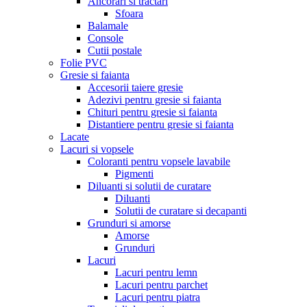
Ancorari si tractari
Sfoara
Balamale
Console
Cutii postale
Folie PVC
Gresie si faianta
Accesorii taiere gresie
Adezivi pentru gresie si faianta
Chituri pentru gresie si faianta
Distantiere pentru gresie si faianta
Lacate
Lacuri si vopsele
Coloranti pentru vopsele lavabile
Pigmenti
Diluanti si solutii de curatare
Diluanti
Solutii de curatare si decapanti
Grunduri si amorse
Amorse
Grunduri
Lacuri
Lacuri pentru lemn
Lacuri pentru parchet
Lacuri pentru piatra