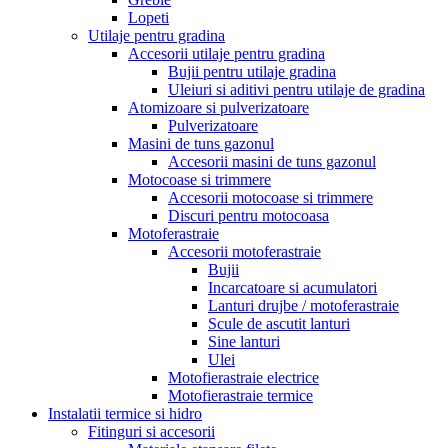
Lopeti
Utilaje pentru gradina
Accesorii utilaje pentru gradina
Bujii pentru utilaje gradina
Uleiuri si aditivi pentru utilaje de gradina
Atomizoare si pulverizatoare
Pulverizatoare
Masini de tuns gazonul
Accesorii masini de tuns gazonul
Motocoase si trimmere
Accesorii motocoase si trimmere
Discuri pentru motocoasa
Motoferastraie
Accesorii motoferastraie
Bujii
Incarcatoare si acumulatori
Lanturi drujbe / motoferastraie
Scule de ascutit lanturi
Sine lanturi
Ulei
Motofierastraie electrice
Motofierastraie termice
Instalatii termice si hidro
Fitinguri si accesorii