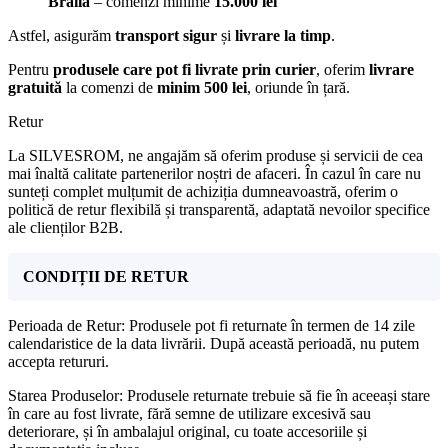
Brăila
– comenzi minime
15.000 lei
Astfel, asigurăm
transport sigur
și
livrare la timp
.
Pentru
produsele care pot fi livrate prin curier
, oferim
livrare
gratuită
la comenzi de
minim 500 lei
, oriunde în țară.
Retur
La SILVESROM, ne angajăm să oferim produse și servicii de cea
mai înaltă calitate partenerilor noștri de afaceri. În cazul în care nu
sunteți complet mulțumit de achiziția dumneavoastră, oferim o
politică de retur flexibilă și transparentă, adaptată nevoilor specifice
ale clienților B2B.
CONDIȚII DE RETUR
Perioada de Retur: Produsele pot fi returnate în termen de 14 zile
calendaristice de la data livrării. După această perioadă, nu putem
accepta retururi.
Starea Produselor: Produsele returnate trebuie să fie în aceeași stare
în care au fost livrate, fără semne de utilizare excesivă sau
deteriorare, și în ambalajul original, cu toate accesoriile și