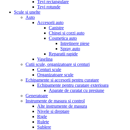
Tevi rectangulare
Tevi rotunde
Scule si unelte
Auto
Accesorii auto
Canistre
Chingi si corzi auto
Cosmetica auto
Intretinere piese
Spray auto
Reparatii rapide
Vaselina
Cutii scule, organizatoare si centuri
Centuri scule
Organizatoare scule
Echipamente si accesorii pentru curatare
Echipamente pentru curatare exterioara
Aparate de curatat cu presiune
Generatoare
Instrumente de masura si control
Alte instrumente de masura
Nivele si dreptare
Rigle
Rulete
Sublere