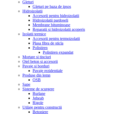
Gleturi
Gleturi pe baza de ipsos
Hidroizolatii
Accesorii pentru hidroizolatii
Hidroizolatii pardoseli
Membrane bituminoase
Reparatii si hidroizolatii acoperis
Izolatii termice
Accesorii pentru termoizolatii
Plasa fibra de sticla
Polistiren
Polistiren expandat
Mortare si tinciuri
Otel beton si accesorii
Pavaje si borduri
Pavaje rezidentiale
Produse din lemn
OSB
Sape
Sisteme de scurgere
Burlane
Jgheab
Rigole
Utilaje pentru constructii
Betoniere