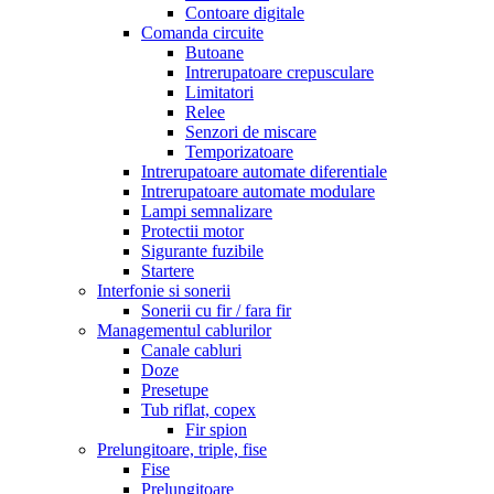
Contoare digitale
Comanda circuite
Butoane
Intrerupatoare crepusculare
Limitatori
Relee
Senzori de miscare
Temporizatoare
Intrerupatoare automate diferentiale
Intrerupatoare automate modulare
Lampi semnalizare
Protectii motor
Sigurante fuzibile
Startere
Interfonie si sonerii
Sonerii cu fir / fara fir
Managementul cablurilor
Canale cabluri
Doze
Presetupe
Tub riflat, copex
Fir spion
Prelungitoare, triple, fise
Fise
Prelungitoare