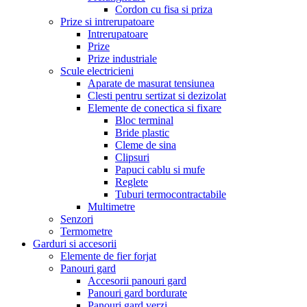
Cordon cu fisa si priza
Prize si intrerupatoare
Intrerupatoare
Prize
Prize industriale
Scule electricieni
Aparate de masurat tensiunea
Clesti pentru sertizat si dezizolat
Elemente de conectica si fixare
Bloc terminal
Bride plastic
Cleme de sina
Clipsuri
Papuci cablu si mufe
Reglete
Tuburi termocontractabile
Multimetre
Senzori
Termometre
Garduri si accesorii
Elemente de fier forjat
Panouri gard
Accesorii panouri gard
Panouri gard bordurate
Panouri gard verzi