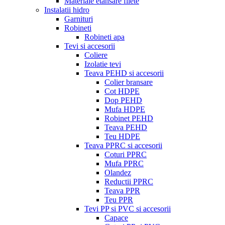
Materiale etansare filete
Instalatii hidro
Garnituri
Robineti
Robineti apa
Tevi si accesorii
Coliere
Izolatie tevi
Teava PEHD si accesorii
Colier bransare
Cot HDPE
Dop PEHD
Mufa HDPE
Robinet PEHD
Teava PEHD
Teu HDPE
Teava PPRC si accesorii
Coturi PPRC
Mufa PPRC
Olandez
Reductii PPRC
Teava PPR
Teu PPR
Tevi PP si PVC si accesorii
Capace