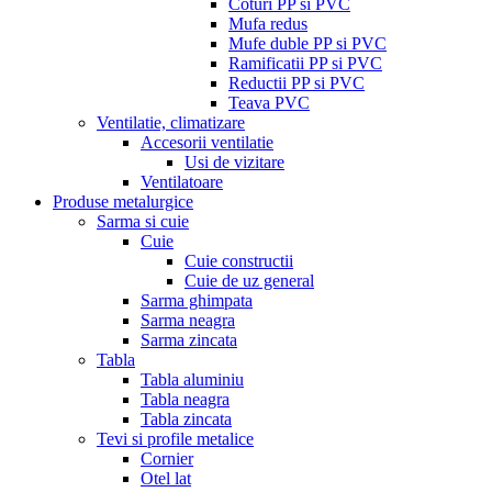
Coturi PP si PVC
Mufa redus
Mufe duble PP si PVC
Ramificatii PP si PVC
Reductii PP si PVC
Teava PVC
Ventilatie, climatizare
Accesorii ventilatie
Usi de vizitare
Ventilatoare
Produse metalurgice
Sarma si cuie
Cuie
Cuie constructii
Cuie de uz general
Sarma ghimpata
Sarma neagra
Sarma zincata
Tabla
Tabla aluminiu
Tabla neagra
Tabla zincata
Tevi si profile metalice
Cornier
Otel lat