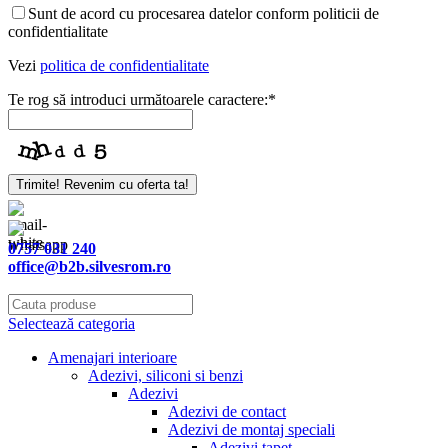
Sunt de acord cu procesarea datelor conform politicii de
confidentialitate
Vezi
politica de confidentialitate
Te rog să introduci următoarele caractere:
*
Trimite! Revenim cu oferta ta!
Phone
Number
*
0757 031 240
office@b2b.silvesrom.ro
Selectează categoria
Amenajari interioare
Adezivi, siliconi si benzi
Adezivi
Adezivi de contact
Adezivi de montaj speciali
Adezivi tapet