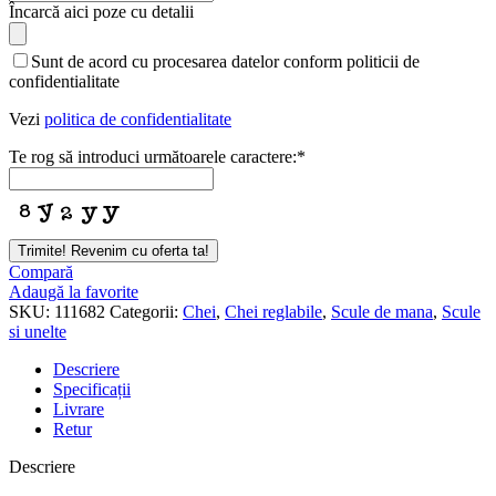
Încarcă aici poze cu detalii
Sunt de acord cu procesarea datelor conform politicii de
confidentialitate
Vezi
politica de confidentialitate
Te rog să introduci următoarele caractere:
*
Trimite! Revenim cu oferta ta!
Compară
Adaugă la favorite
SKU:
111682
Categorii:
Chei
,
Chei reglabile
,
Scule de mana
,
Scule
si unelte
Descriere
Specificații
Livrare
Retur
Descriere