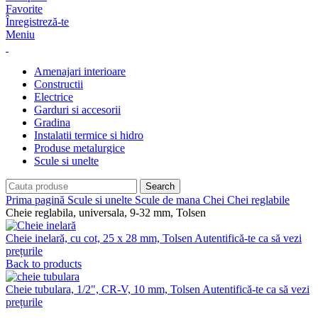
Favorite
Înregistreză-te
Meniu
Amenajari interioare
Constructii
Electrice
Garduri si accesorii
Gradina
Instalatii termice si hidro
Produse metalurgice
Scule si unelte
Search
Prima pagină
Scule si unelte
Scule de mana
Chei
Chei reglabile
Cheie reglabila, universala, 9-32 mm, Tolsen
Cheie inelară, cu cot, 25 x 28 mm, Tolsen
Autentifică-te ca să vezi
prețurile
Back to products
Cheie tubulara, 1/2", CR-V, 10 mm, Tolsen
Autentifică-te ca să vezi
prețurile