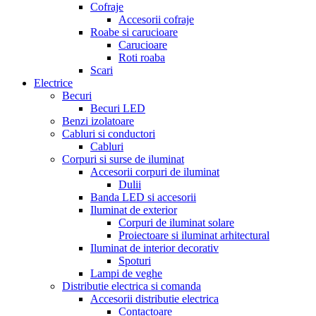
Cofraje
Accesorii cofraje
Roabe si carucioare
Carucioare
Roti roaba
Scari
Electrice
Becuri
Becuri LED
Benzi izolatoare
Cabluri si conductori
Cabluri
Corpuri si surse de iluminat
Accesorii corpuri de iluminat
Dulii
Banda LED si accesorii
Iluminat de exterior
Corpuri de iluminat solare
Proiectoare si iluminat arhitectural
Iluminat de interior decorativ
Spoturi
Lampi de veghe
Distributie electrica si comanda
Accesorii distributie electrica
Contactoare