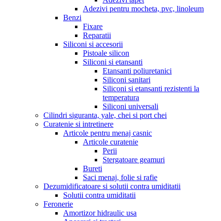
Adezivi pentru mocheta, pvc, linoleum
Benzi
Fixare
Reparatii
Siliconi si accesorii
Pistoale silicon
Siliconi si etansanti
Etansanti poliuretanici
Siliconi sanitari
Siliconi si etansanti rezistenti la
temperatura
Siliconi universali
Cilindri siguranta, yale, chei si port chei
Curatenie si intretinere
Articole pentru menaj casnic
Articole curatenie
Perii
Stergatoare geamuri
Bureti
Saci menaj, folie si rafie
Dezumidificatoare si solutii contra umiditatii
Solutii contra umiditatii
Feronerie
Amortizor hidraulic usa