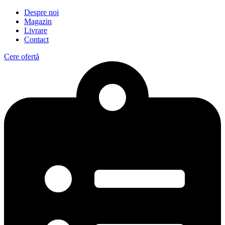
Despre noi
Magazin
Livrare
Contact
Cere ofertă