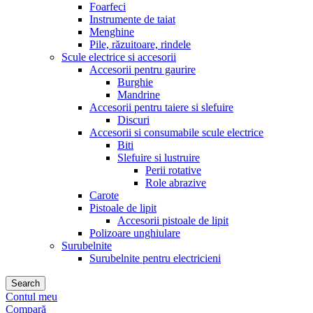
Foarfeci
Instrumente de taiat
Menghine
Pile, răzuitoare, rindele
Scule electrice si accesorii
Accesorii pentru gaurire
Burghie
Mandrine
Accesorii pentru taiere si slefuire
Discuri
Accesorii si consumabile scule electrice
Biti
Slefuire si lustruire
Perii rotative
Role abrazive
Carote
Pistoale de lipit
Accesorii pistoale de lipit
Polizoare unghiulare
Surubelnite
Surubelnite pentru electricieni
Search
Contul meu
Compară