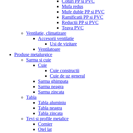
Coturi PP si PVC
Mufa redus
Mufe duble PP si PVC
Ramificatii PP si PVC
Reductii PP si PVC
Teava PVC
Ventilatie, climatizare
Accesorii ventilatie
Usi de vizitare
Ventilatoare
Produse metalurgice
Sarma si cuie
Cuie
Cuie constructii
Cuie de uz general
Sarma ghimpata
Sarma neagra
Sarma zincata
Tabla
Tabla aluminiu
Tabla neagra
Tabla zincata
Tevi si profile metalice
Cornier
Otel lat