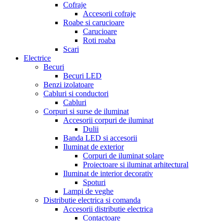
Cofraje
Accesorii cofraje
Roabe si carucioare
Carucioare
Roti roaba
Scari
Electrice
Becuri
Becuri LED
Benzi izolatoare
Cabluri si conductori
Cabluri
Corpuri si surse de iluminat
Accesorii corpuri de iluminat
Dulii
Banda LED si accesorii
Iluminat de exterior
Corpuri de iluminat solare
Proiectoare si iluminat arhitectural
Iluminat de interior decorativ
Spoturi
Lampi de veghe
Distributie electrica si comanda
Accesorii distributie electrica
Contactoare