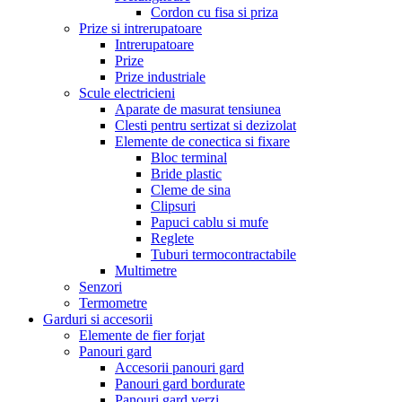
Cordon cu fisa si priza
Prize si intrerupatoare
Intrerupatoare
Prize
Prize industriale
Scule electricieni
Aparate de masurat tensiunea
Clesti pentru sertizat si dezizolat
Elemente de conectica si fixare
Bloc terminal
Bride plastic
Cleme de sina
Clipsuri
Papuci cablu si mufe
Reglete
Tuburi termocontractabile
Multimetre
Senzori
Termometre
Garduri si accesorii
Elemente de fier forjat
Panouri gard
Accesorii panouri gard
Panouri gard bordurate
Panouri gard verzi