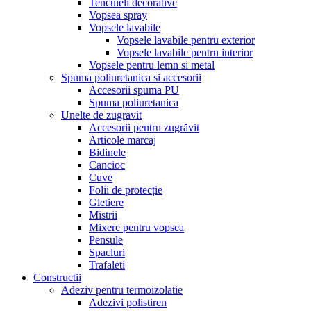
Tencuieli decorative
Vopsea spray
Vopsele lavabile
Vopsele lavabile pentru exterior
Vopsele lavabile pentru interior
Vopsele pentru lemn si metal
Spuma poliuretanica si accesorii
Accesorii spuma PU
Spuma poliuretanica
Unelte de zugravit
Accesorii pentru zugrăvit
Articole marcaj
Bidinele
Cancioc
Cuve
Folii de protecție
Gletiere
Mistrii
Mixere pentru vopsea
Pensule
Spacluri
Trafaleti
Constructii
Adeziv pentru termoizolatie
Adezivi polistiren