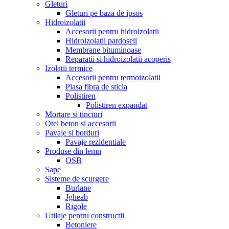
Gleturi
Gleturi pe baza de ipsos
Hidroizolatii
Accesorii pentru hidroizolatii
Hidroizolatii pardoseli
Membrane bituminoase
Reparatii si hidroizolatii acoperis
Izolatii termice
Accesorii pentru termoizolatii
Plasa fibra de sticla
Polistiren
Polistiren expandat
Mortare si tinciuri
Otel beton si accesorii
Pavaje si borduri
Pavaje rezidentiale
Produse din lemn
OSB
Sape
Sisteme de scurgere
Burlane
Jgheab
Rigole
Utilaje pentru constructii
Betoniere