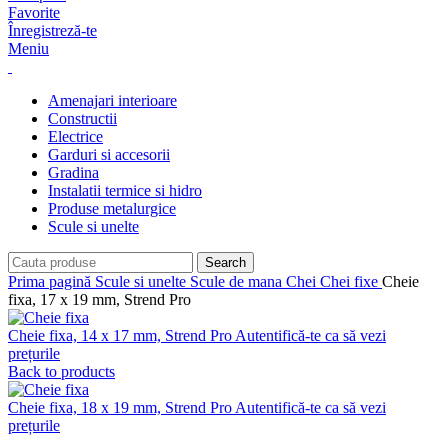
Favorite
Înregistreză-te
Meniu
Amenajari interioare
Constructii
Electrice
Garduri si accesorii
Gradina
Instalatii termice si hidro
Produse metalurgice
Scule si unelte
Search
Prima pagină
Scule si unelte
Scule de mana
Chei
Chei fixe
Cheie
fixa, 17 x 19 mm, Strend Pro
Cheie fixa, 14 x 17 mm, Strend Pro
Autentifică-te ca să vezi
prețurile
Back to products
Cheie fixa, 18 x 19 mm, Strend Pro
Autentifică-te ca să vezi
prețurile