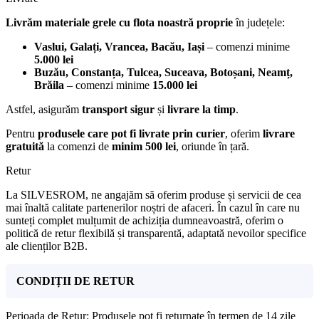
Livrăm materiale grele cu flota noastră proprie
în județele:
Vaslui, Galați, Vrancea, Bacău, Iași
– comenzi minime
5.000 lei
Buzău, Constanța, Tulcea, Suceava, Botoșani, Neamț,
Brăila
– comenzi minime
15.000 lei
Astfel, asigurăm
transport sigur
și
livrare la timp
.
Pentru
produsele care pot fi livrate prin curier
, oferim
livrare
gratuită
la comenzi de
minim 500 lei
, oriunde în țară.
Retur
La SILVESROM, ne angajăm să oferim produse și servicii de cea
mai înaltă calitate partenerilor noștri de afaceri. În cazul în care nu
sunteți complet mulțumit de achiziția dumneavoastră, oferim o
politică de retur flexibilă și transparentă, adaptată nevoilor specifice
ale clienților B2B.
CONDIȚII DE RETUR
Perioada de Retur: Produsele pot fi returnate în termen de 14 zile