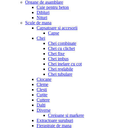
Organe de asamblare
Cuie pentru beton
Dibluri
Nituri
Scule de mana
Capsatoare si accesorii
Capse
Chei
Chei combinate
Chei cu clichet
Chei fixe
Chei imbus
Chei inelare cu cot
Chei reglabile
Chei tubulare
Ciocane
Cleme
Clesti
Cuțite
Cuttere
Dalti
Diverse
Creioane si markere
Extractoare suruburi
Fierastraie de mana