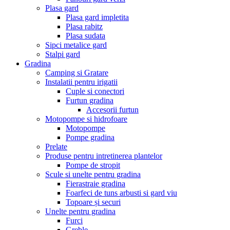
Plasa gard
Plasa gard impletita
Plasa rabitz
Plasa sudata
Sipci metalice gard
Stalpi gard
Gradina
Camping si Gratare
Instalatii pentru irigatii
Cuple si conectori
Furtun gradina
Accesorii furtun
Motopompe si hidrofoare
Motopompe
Pompe gradina
Prelate
Produse pentru intretinerea plantelor
Pompe de stropit
Scule si unelte pentru gradina
Fierastraie gradina
Foarfeci de tuns arbusti si gard viu
Topoare și securi
Unelte pentru gradina
Furci
Greble