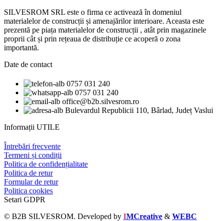
SILVESROM SRL este o firma ce activează în domeniul
materialelor de construcții și amenajărilor interioare. Aceasta este
prezentă pe piața materialelor de construcții , atât prin magazinele
proprii cât și prin rețeaua de distribuție ce acoperă o zona
importantă.
Date de contact
0757 031 240
0757 031 240
office@b2b.silvesrom.ro
Bulevardul Republicii 110, Bârlad, Județ Vaslui
Informații UTILE
Întrebări frecvente
Termeni și condiții
Politica de confidențialitate
Politica de retur
Formular de retur
Politica cookies
Setari GDPR
© B2B SILVESROM. Developed by
I
MCreative
&
WEBC