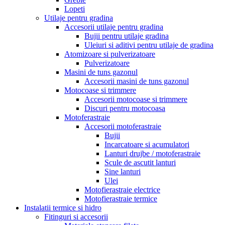
Lopeti
Utilaje pentru gradina
Accesorii utilaje pentru gradina
Bujii pentru utilaje gradina
Uleiuri si aditivi pentru utilaje de gradina
Atomizoare si pulverizatoare
Pulverizatoare
Masini de tuns gazonul
Accesorii masini de tuns gazonul
Motocoase si trimmere
Accesorii motocoase si trimmere
Discuri pentru motocoasa
Motoferastraie
Accesorii motoferastraie
Bujii
Incarcatoare si acumulatori
Lanturi drujbe / motoferastraie
Scule de ascutit lanturi
Sine lanturi
Ulei
Motofierastraie electrice
Motofierastraie termice
Instalatii termice si hidro
Fitinguri si accesorii