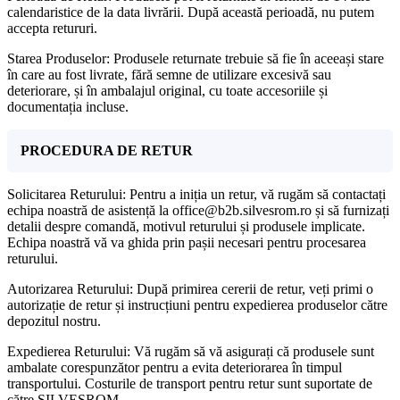
calendaristice de la data livrării. După această perioadă, nu putem
accepta retururi.
Starea Produselor: Produsele returnate trebuie să fie în aceeași stare
în care au fost livrate, fără semne de utilizare excesivă sau
deteriorare, și în ambalajul original, cu toate accesoriile și
documentația incluse.
PROCEDURA DE RETUR
Solicitarea Returului: Pentru a iniția un retur, vă rugăm să contactați
echipa noastră de asistență la office@b2b.silvesrom.ro și să furnizați
detalii despre comandă, motivul returului și produsele implicate.
Echipa noastră vă va ghida prin pașii necesari pentru procesarea
returului.
Autorizarea Returului: După primirea cererii de retur, veți primi o
autorizație de retur și instrucțiuni pentru expedierea produselor către
depozitul nostru.
Expedierea Returului: Vă rugăm să vă asigurați că produsele sunt
ambalate corespunzător pentru a evita deteriorarea în timpul
transportului. Costurile de transport pentru retur sunt suportate de
către SILVESROM.