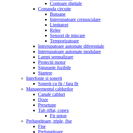
Contoare digitale
Comanda circuite
Butoane
Intrerupatoare crepusculare
Limitatori
Relee
Senzori de miscare
Temporizatoare
Intrerupatoare automate diferentiale
Intrerupatoare automate modulare
Lampi semnalizare
Protectii motor
Sigurante fuzibile
Startere
Interfonie si sonerii
Sonerii cu fir / fara fir
Managementul cablurilor
Canale cabluri
Doze
Presetupe
Tub riflat, copex
Fir spion
Prelungitoare, triple, fise
Fise
Prelungitoare