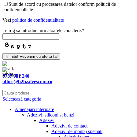
Sunt de acord cu procesarea datelor conform politicii de
confidentialitate
Vezi
politica de confidentialitate
Te rog să introduci următoarele caractere:
*
Trimite! Revenim cu oferta ta!
0757 031 240
office@b2b.silvesrom.ro
Selectează categoria
Amenajari interioare
Adezivi, siliconi si benzi
Adezivi
Adezivi de contact
Adezivi de montaj speciali
Adezivi tapet