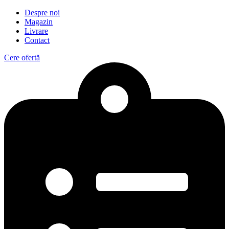
Despre noi
Magazin
Livrare
Contact
Cere ofertă