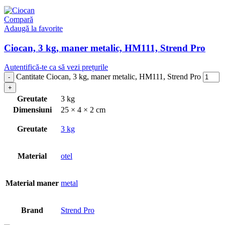
Compară
Adaugă la favorite
Ciocan, 3 kg, maner metalic, HM111, Strend Pro
Autentifică-te ca să vezi prețurile
Cantitate Ciocan, 3 kg, maner metalic, HM111, Strend Pro
Greutate
3 kg
Dimensiuni
25 × 4 × 2 cm
Greutate
3 kg
Material
otel
Material maner
metal
Brand
Strend Pro