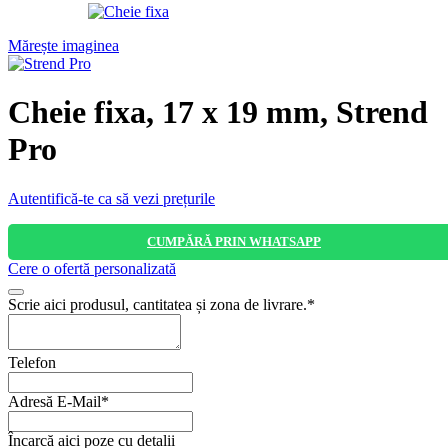
Mărește imaginea
Cheie fixa, 17 x 19 mm, Strend
Pro
Autentifică-te ca să vezi prețurile
CUMPĂRĂ PRIN WHATSAPP
Cere o ofertă personalizată
Scrie aici produsul, cantitatea și zona de livrare.
*
Email
Telefon
*
Adresă E-Mail
*
Încarcă aici poze cu detalii