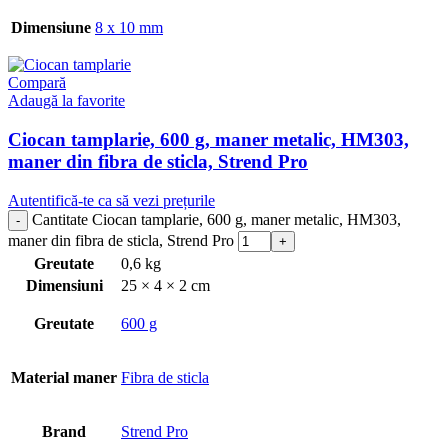
Dimensiune
8 x 10 mm
Compară
Adaugă la favorite
Ciocan tamplarie, 600 g, maner metalic, HM303,
maner din fibra de sticla, Strend Pro
Autentifică-te ca să vezi prețurile
Cantitate Ciocan tamplarie, 600 g, maner metalic, HM303,
maner din fibra de sticla, Strend Pro
Greutate
0,6 kg
Dimensiuni
25 × 4 × 2 cm
Greutate
600 g
Material maner
Fibra de sticla
Brand
Strend Pro