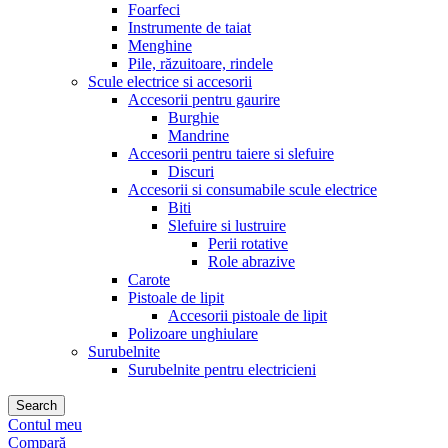
Foarfeci
Instrumente de taiat
Menghine
Pile, răzuitoare, rindele
Scule electrice si accesorii
Accesorii pentru gaurire
Burghie
Mandrine
Accesorii pentru taiere si slefuire
Discuri
Accesorii si consumabile scule electrice
Biti
Slefuire si lustruire
Perii rotative
Role abrazive
Carote
Pistoale de lipit
Accesorii pistoale de lipit
Polizoare unghiulare
Surubelnite
Surubelnite pentru electricieni
Search
Contul meu
Compară