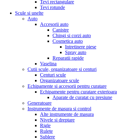
Tevi rectangulare
Tevi rotunde
Scule si unelte
Auto
Accesorii auto
Canistre
Chingi si corzi auto
Cosmetica auto
Intretinere piese
Spray auto
Reparatii rapide
Vaselina
Cutii scule, organizatoare si centuri
Centuri scule
Organizatoare scule
Echipamente si accesorii pentru curatare
Echipamente pentru curatare exterioara
Aparate de curatat cu presiune
Generatoare
Instrumente de masura si control
Alte instrumente de masura
Nivele si dreptare
Rigle
Rulete
Sublere