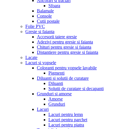
Ancorari si tractari
Sfoara
Balamale
Console
Cutii postale
Folie PVC
Gresie si faianta
Accesorii taiere gresie
Adezivi pentru gresie si faianta
Chituri pentru gresie si faianta
Distantiere pentru gresie si faianta
Lacate
Lacuri si vopsele
Coloranti pentru vopsele lavabile
Pigmenti
Diluanti si solutii de curatare
Diluanti
Solutii de curatare si decapanti
Grunduri si amorse
Amorse
Grunduri
Lacuri
Lacuri pentru lemn
Lacuri pentru parchet
Lacuri pentru piatra