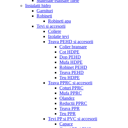
Materiale etansare filete
Instalatii hidro
Garnituri
Robineti
Robineti apa
Tevi si accesorii
Coliere
Izolatie tevi
Teava PEHD si accesorii
Colier bransare
Cot HDPE
Dop PEHD
Mufa HDPE
Robinet PEHD
Teava PEHD
Teu HDPE
Teava PPRC si accesorii
Coturi PPRC
Mufa PPRC
Olandez
Reductii PPRC
Teava PPR
Teu PPR
Tevi PP si PVC si accesorii
Capace