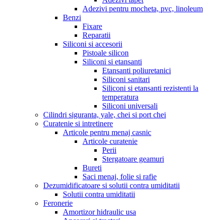
Adezivi pentru mocheta, pvc, linoleum
Benzi
Fixare
Reparatii
Siliconi si accesorii
Pistoale silicon
Siliconi si etansanti
Etansanti poliuretanici
Siliconi sanitari
Siliconi si etansanti rezistenti la
temperatura
Siliconi universali
Cilindri siguranta, yale, chei si port chei
Curatenie si intretinere
Articole pentru menaj casnic
Articole curatenie
Perii
Stergatoare geamuri
Bureti
Saci menaj, folie si rafie
Dezumidificatoare si solutii contra umiditatii
Solutii contra umiditatii
Feronerie
Amortizor hidraulic usa