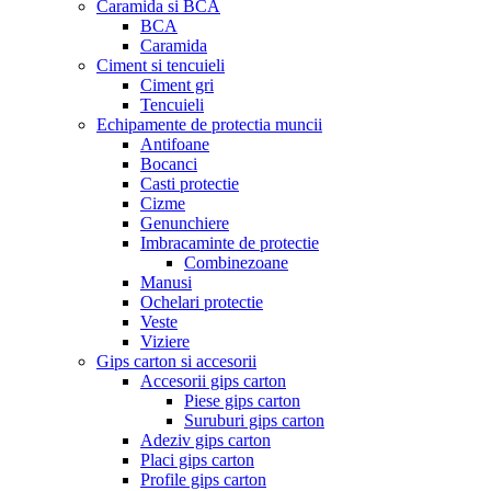
Caramida si BCA
BCA
Caramida
Ciment si tencuieli
Ciment gri
Tencuieli
Echipamente de protectia muncii
Antifoane
Bocanci
Casti protectie
Cizme
Genunchiere
Imbracaminte de protectie
Combinezoane
Manusi
Ochelari protectie
Veste
Viziere
Gips carton si accesorii
Accesorii gips carton
Piese gips carton
Suruburi gips carton
Adeziv gips carton
Placi gips carton
Profile gips carton