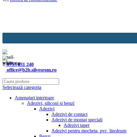
0757 031 240
office@b2b.silvesrom.ro
Selectează categoria
Amenajari interioare
Adezivi, siliconi si benzi
Adezivi
Adezivi de contact
Adezivi de montaj speciali
Adezivi tapet
Adezivi pentru mocheta, pvc, linoleum
Benzi