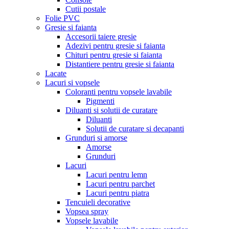
Cutii postale
Folie PVC
Gresie si faianta
Accesorii taiere gresie
Adezivi pentru gresie si faianta
Chituri pentru gresie si faianta
Distantiere pentru gresie si faianta
Lacate
Lacuri si vopsele
Coloranti pentru vopsele lavabile
Pigmenti
Diluanti si solutii de curatare
Diluanti
Solutii de curatare si decapanti
Grunduri si amorse
Amorse
Grunduri
Lacuri
Lacuri pentru lemn
Lacuri pentru parchet
Lacuri pentru piatra
Tencuieli decorative
Vopsea spray
Vopsele lavabile