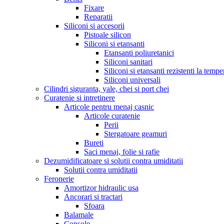
Fixare
Reparatii
Siliconi si accesorii
Pistoale silicon
Siliconi si etansanti
Etansanti poliuretanici
Siliconi sanitari
Siliconi si etansanti rezistenti la tempe
Siliconi universali
Cilindri siguranta, yale, chei si port chei
Curatenie si intretinere
Articole pentru menaj casnic
Articole curatenie
Perii
Stergatoare geamuri
Bureti
Saci menaj, folie si rafie
Dezumidificatoare si solutii contra umiditatii
Solutii contra umiditatii
Feronerie
Amortizor hidraulic usa
Ancorari si tractari
Sfoara
Balamale
Console