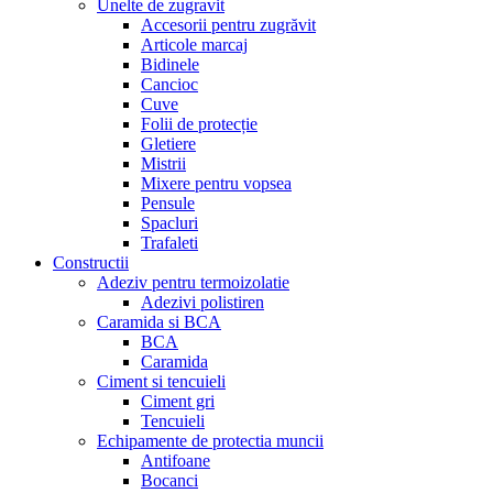
Unelte de zugravit
Accesorii pentru zugrăvit
Articole marcaj
Bidinele
Cancioc
Cuve
Folii de protecție
Gletiere
Mistrii
Mixere pentru vopsea
Pensule
Spacluri
Trafaleti
Constructii
Adeziv pentru termoizolatie
Adezivi polistiren
Caramida si BCA
BCA
Caramida
Ciment si tencuieli
Ciment gri
Tencuieli
Echipamente de protectia muncii
Antifoane
Bocanci