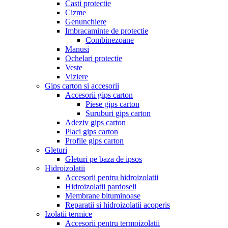
Casti protectie
Cizme
Genunchiere
Imbracaminte de protectie
Combinezoane
Manusi
Ochelari protectie
Veste
Viziere
Gips carton si accesorii
Accesorii gips carton
Piese gips carton
Suruburi gips carton
Adeziv gips carton
Placi gips carton
Profile gips carton
Gleturi
Gleturi pe baza de ipsos
Hidroizolatii
Accesorii pentru hidroizolatii
Hidroizolatii pardoseli
Membrane bituminoase
Reparatii si hidroizolatii acoperis
Izolatii termice
Accesorii pentru termoizolatii