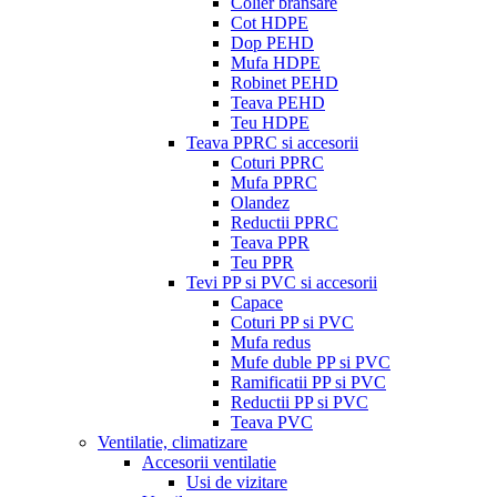
Colier bransare
Cot HDPE
Dop PEHD
Mufa HDPE
Robinet PEHD
Teava PEHD
Teu HDPE
Teava PPRC si accesorii
Coturi PPRC
Mufa PPRC
Olandez
Reductii PPRC
Teava PPR
Teu PPR
Tevi PP si PVC si accesorii
Capace
Coturi PP si PVC
Mufa redus
Mufe duble PP si PVC
Ramificatii PP si PVC
Reductii PP si PVC
Teava PVC
Ventilatie, climatizare
Accesorii ventilatie
Usi de vizitare