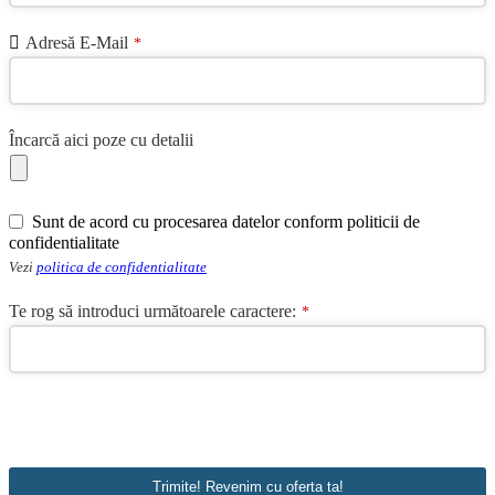
Adresă E-Mail
*
Încarcă aici poze cu detalii
Phone
Sunt de acord cu procesarea datelor conform politicii de
Number
*
confidentialitate
Vezi
politica de confidentialitate
Te rog să introduci următoarele caractere:
*
Trimite! Revenim cu oferta ta!