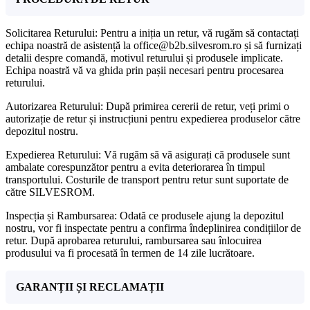
Solicitarea Returului: Pentru a iniția un retur, vă rugăm să contactați
echipa noastră de asistență la office@b2b.silvesrom.ro și să furnizați
detalii despre comandă, motivul returului și produsele implicate.
Echipa noastră vă va ghida prin pașii necesari pentru procesarea
returului.
Autorizarea Returului: După primirea cererii de retur, veți primi o
autorizație de retur și instrucțiuni pentru expedierea produselor către
depozitul nostru.
Expedierea Returului: Vă rugăm să vă asigurați că produsele sunt
ambalate corespunzător pentru a evita deteriorarea în timpul
transportului. Costurile de transport pentru retur sunt suportate de
către SILVESROM.
Inspecția și Rambursarea: Odată ce produsele ajung la depozitul
nostru, vor fi inspectate pentru a confirma îndeplinirea condițiilor de
retur. După aprobarea returului, rambursarea sau înlocuirea
produsului va fi procesată în termen de 14 zile lucrătoare.
GARANȚII ȘI RECLAMAȚII