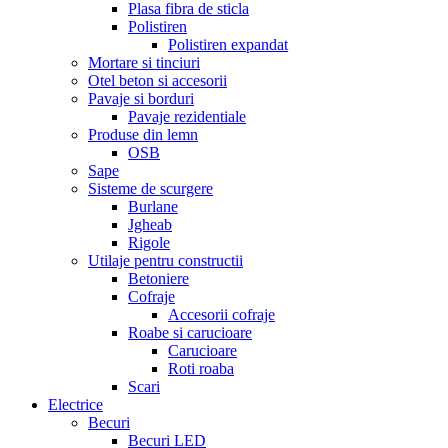
Plasa fibra de sticla
Polistiren
Polistiren expandat
Mortare si tinciuri
Otel beton si accesorii
Pavaje si borduri
Pavaje rezidentiale
Produse din lemn
OSB
Sape
Sisteme de scurgere
Burlane
Jgheab
Rigole
Utilaje pentru constructii
Betoniere
Cofraje
Accesorii cofraje
Roabe si carucioare
Carucioare
Roti roaba
Scari
Electrice
Becuri
Becuri LED