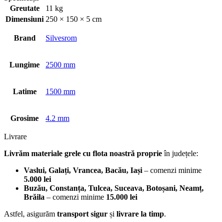
Greutate
11 kg
Dimensiuni
250 × 150 × 5 cm
Brand
Silvesrom
Lungime
2500 mm
Latime
1500 mm
Grosime
4.2 mm
Livrare
Livrăm materiale grele cu flota noastră proprie
în județele:
Vaslui, Galați, Vrancea, Bacău, Iași
– comenzi minime
5.000 lei
Buzău, Constanța, Tulcea, Suceava, Botoșani, Neamț,
Brăila
– comenzi minime
15.000 lei
Astfel, asigurăm
transport sigur
și
livrare la timp
.