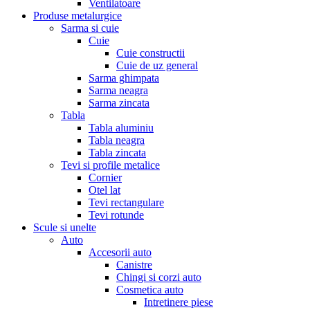
Ventilatoare
Produse metalurgice
Sarma si cuie
Cuie
Cuie constructii
Cuie de uz general
Sarma ghimpata
Sarma neagra
Sarma zincata
Tabla
Tabla aluminiu
Tabla neagra
Tabla zincata
Tevi si profile metalice
Cornier
Otel lat
Tevi rectangulare
Tevi rotunde
Scule si unelte
Auto
Accesorii auto
Canistre
Chingi si corzi auto
Cosmetica auto
Intretinere piese