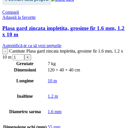
Compară
Adaugă la favorite
Plasa gard zincata impletita, grosime fir 1.6 mm, 1.2
x 10 m
Autentifică-te ca să vezi prețurile
Cantitate Plasa gard zincata impletita, grosime fir 1.6 mm, 1.2 x
10 m
Greutate
7 kg
Dimensiuni
120 × 40 × 40 cm
Lungime
10 m
Inaltime
1.2 m
Diametru sarma
1.6 mm
Dimensiune ochi (mm)
55 mm