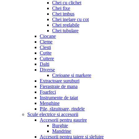
Chei cu clichet
Chei fixe
Chei imbus
Chei inelare cu cot
Chei reglabile
Chei tubulare
Ciocane
Cleme
Clesti
Cuțite
Cuttere
Dalti
Diverse
Creioane si markere
Extractoare suruburi
Fierastraie de mana
Foarfeci
Instrumente de taiat
Menghine
Pile, răzuitoare, rindele
Scule electrice si accesorii
Accesorii pentru gaurire
Burghie
Mandrine
Accesorii pentru taiere si slefuire