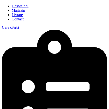
Despre noi
Magazin
Livrare
Contact
Cere ofertă