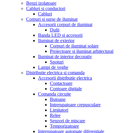
Benzi izolatoare
Cabluri si conductori
Cabluri
Corpuri si surse de iluminat
Accesorii corpuri de iluminat
Dulii
Banda LED si accesorii
Iluminat de exterior
Corpuri de iluminat solare
Proiectoare si iluminat arhitectural
Iluminat de interior decorativ
Spoturi
Lampi de veghe
Distributie electrica si comanda
Accesorii distributie electrica
Contactoare
Contoare digitale
Comanda circuite
Butoane
Intrerupatoare crepusculare
Limitatori
Relee
Senzori de miscare
Temporizatoare
Intrerupatoare automate diferentiale