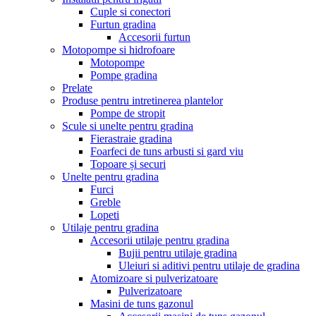
Cuple si conectori
Furtun gradina
Accesorii furtun
Motopompe si hidrofoare
Motopompe
Pompe gradina
Prelate
Produse pentru intretinerea plantelor
Pompe de stropit
Scule si unelte pentru gradina
Fierastraie gradina
Foarfeci de tuns arbusti si gard viu
Topoare și securi
Unelte pentru gradina
Furci
Greble
Lopeti
Utilaje pentru gradina
Accesorii utilaje pentru gradina
Bujii pentru utilaje gradina
Uleiuri si aditivi pentru utilaje de gradina
Atomizoare si pulverizatoare
Pulverizatoare
Masini de tuns gazonul