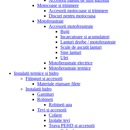
Accesorii masini de tuns gazonul
Motocoase si trimmere
Accesorii motocoase si trimmere
Discuri pentru motocoasa
Motoferastraie
Accesorii motoferastraie
Bujii
Incarcatoare si acumulatori
Lanturi drujbe / motoferastraie
Scule de ascutit lanturi
Sine lanturi
Ulei
Motofierastraie electrice
Motofierastraie termice
Instalatii termice si hidro
Fitinguri si accesorii
Materiale etansare filete
Instalatii hidro
Garnituri
Robineti
Robineti apa
Tevi si accesorii
Coliere
Izolatie tevi
Teava PEHD si accesorii