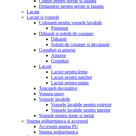
Chituri pentru gresie si faianta
Distantiere pentru gresie si faianta
Lacate
Lacuri si vopsele
Coloranti pentru vopsele lavabile
Pigmenti
Diluanti si solutii de curatare
Diluanti
Solutii de curatare si decapanti
Grunduri si amorse
Amorse
Grunduri
Lacuri
Lacuri pentru lemn
Lacuri pentru parchet
Lacuri pentru piatra
Tencuieli decorative
Vopsea spray
Vopsele lavabile
Vopsele lavabile pentru exterior
Vopsele lavabile pentru interior
Vopsele pentru lemn si metal
Spuma poliuretanica si accesorii
Accesorii spuma PU
Spuma poliuretanica