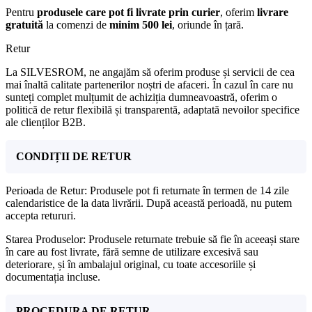
Pentru
produsele care pot fi livrate prin curier
, oferim
livrare
gratuită
la comenzi de
minim 500 lei
, oriunde în țară.
Retur
La SILVESROM, ne angajăm să oferim produse și servicii de cea
mai înaltă calitate partenerilor noștri de afaceri. În cazul în care nu
sunteți complet mulțumit de achiziția dumneavoastră, oferim o
politică de retur flexibilă și transparentă, adaptată nevoilor specifice
ale clienților B2B.
CONDIȚII DE RETUR
Perioada de Retur: Produsele pot fi returnate în termen de 14 zile
calendaristice de la data livrării. După această perioadă, nu putem
accepta retururi.
Starea Produselor: Produsele returnate trebuie să fie în aceeași stare
în care au fost livrate, fără semne de utilizare excesivă sau
deteriorare, și în ambalajul original, cu toate accesoriile și
documentația incluse.
PROCEDURA DE RETUR