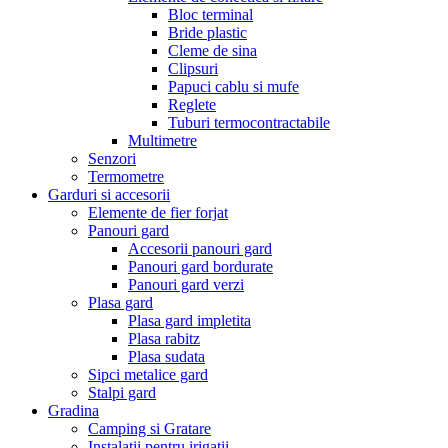
Bloc terminal
Bride plastic
Cleme de sina
Clipsuri
Papuci cablu si mufe
Reglete
Tuburi termocontractabile
Multimetre
Senzori
Termometre
Garduri si accesorii
Elemente de fier forjat
Panouri gard
Accesorii panouri gard
Panouri gard bordurate
Panouri gard verzi
Plasa gard
Plasa gard impletita
Plasa rabitz
Plasa sudata
Sipci metalice gard
Stalpi gard
Gradina
Camping si Gratare
Instalatii pentru irigatii