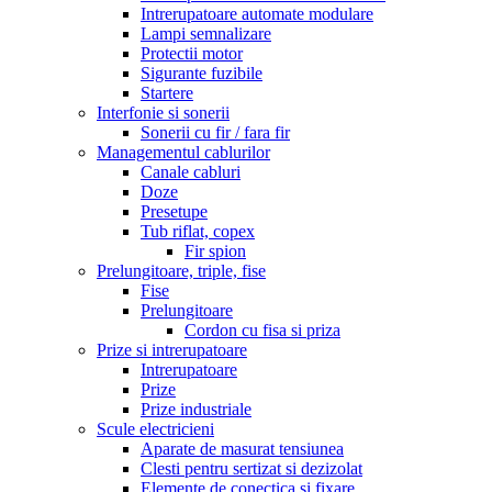
Intrerupatoare automate modulare
Lampi semnalizare
Protectii motor
Sigurante fuzibile
Startere
Interfonie si sonerii
Sonerii cu fir / fara fir
Managementul cablurilor
Canale cabluri
Doze
Presetupe
Tub riflat, copex
Fir spion
Prelungitoare, triple, fise
Fise
Prelungitoare
Cordon cu fisa si priza
Prize si intrerupatoare
Intrerupatoare
Prize
Prize industriale
Scule electricieni
Aparate de masurat tensiunea
Clesti pentru sertizat si dezizolat
Elemente de conectica si fixare