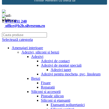
Trimite! Revenim cu oferta ta!
0757 031 240
office@b2b.silvesrom.ro
Selectează categoria
Amenajari interioare
Adezivi, siliconi si benzi
Adezivi
Adezivi de contact
Adezivi de montaj speciali
Adezivi tapet
Adezivi pentru mocheta, pvc, linoleum
Benzi
Fixare
Reparatii
Siliconi si accesorii
Pistoale silicon
Siliconi si etansanti
Etansanti poliuretanici