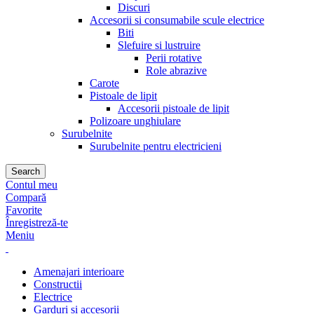
Discuri
Accesorii si consumabile scule electrice
Biti
Slefuire si lustruire
Perii rotative
Role abrazive
Carote
Pistoale de lipit
Accesorii pistoale de lipit
Polizoare unghiulare
Surubelnite
Surubelnite pentru electricieni
Search
Contul meu
Compară
Favorite
Înregistreză-te
Meniu
Amenajari interioare
Constructii
Electrice
Garduri si accesorii