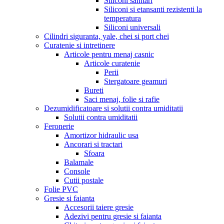
Siliconi sanitari
Siliconi si etansanti rezistenti la
temperatura
Siliconi universali
Cilindri siguranta, yale, chei si port chei
Curatenie si intretinere
Articole pentru menaj casnic
Articole curatenie
Perii
Stergatoare geamuri
Bureti
Saci menaj, folie si rafie
Dezumidificatoare si solutii contra umiditatii
Solutii contra umiditatii
Feronerie
Amortizor hidraulic usa
Ancorari si tractari
Sfoara
Balamale
Console
Cutii postale
Folie PVC
Gresie si faianta
Accesorii taiere gresie
Adezivi pentru gresie si faianta