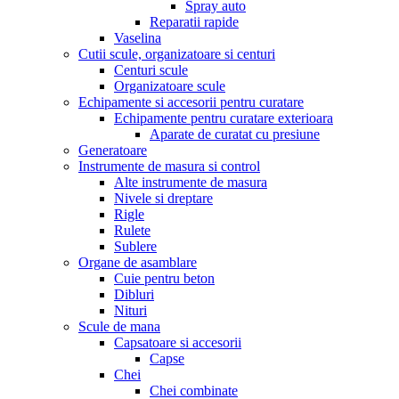
Spray auto
Reparatii rapide
Vaselina
Cutii scule, organizatoare si centuri
Centuri scule
Organizatoare scule
Echipamente si accesorii pentru curatare
Echipamente pentru curatare exterioara
Aparate de curatat cu presiune
Generatoare
Instrumente de masura si control
Alte instrumente de masura
Nivele si dreptare
Rigle
Rulete
Sublere
Organe de asamblare
Cuie pentru beton
Dibluri
Nituri
Scule de mana
Capsatoare si accesorii
Capse
Chei
Chei combinate