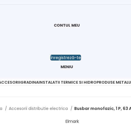
CONTUL MEU
Înregistreză-te
MENIU
 ACCESORII
GRADINA
INSTALATII TERMICE SI HIDRO
PRODUSE METALU
da
Accesorii distributie electrica
Busbar monofazic, 1 P, 63 A
Elmark