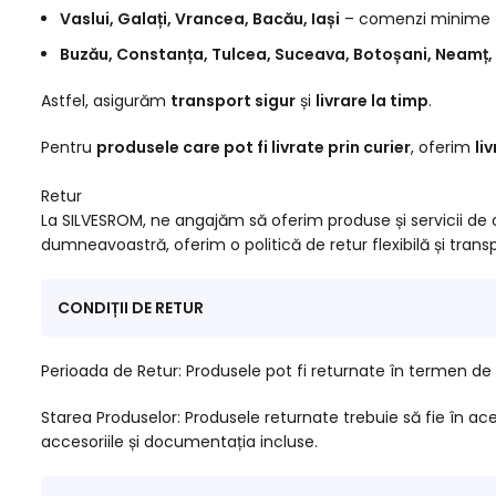
Vaslui, Galați, Vrancea, Bacău, Iași
– comenzi minime
Buzău, Constanța, Tulcea, Suceava, Botoșani, Neamț, 
Astfel, asigurăm
transport sigur
și
livrare la timp
.
Pentru
produsele care pot fi livrate prin curier
, oferim
li
Retur
La SILVESROM, ne angajăm să oferim produse și servicii de c
dumneavoastră, oferim o politică de retur flexibilă și transp
CONDIȚII DE RETUR
Perioada de Retur: Produsele pot fi returnate în termen de 
Starea Produselor: Produsele returnate trebuie să fie în acee
accesoriile și documentația incluse.