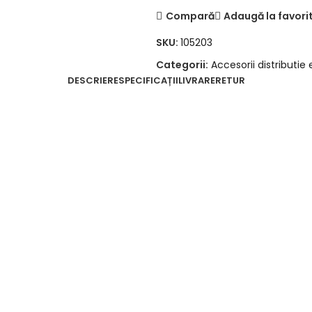
Compară
Adaugă la favori
SKU:
105203
Categorii:
Accesorii distributie 
DESCRIERE
SPECIFICAȚII
LIVRARE
RETUR