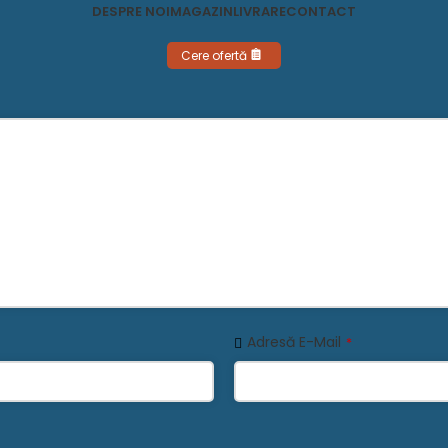
DESPRE NOI
MAGAZIN
LIVRARE
CONTACT
Cere ofertă
Adresă E-Mail
*