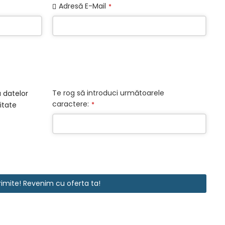
Adresă E-Mail
*
Te rog să introduci următoarele
 datelor
caractere:
*
itate
rimite! Revenim cu oferta ta!