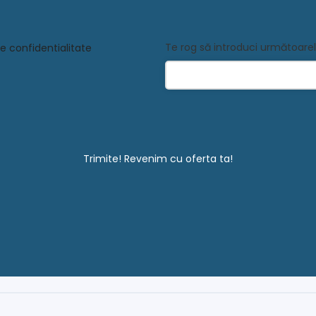
Te rog să introduci următoare
e confidentialitate
Trimite! Revenim cu oferta ta!