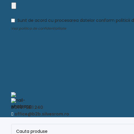
Sunt de acord cu procesarea datelor conform politicii d
Vezi
politica de confidentialitate
0757 031 240
office@b2b.silvesrom.ro