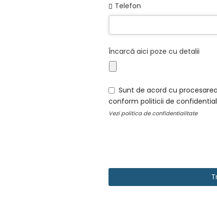
Telefon
Încarcă aici poze cu detalii
Sunt de acord cu procesarea
conform politicii de confidential
Vezi
politica de confidentialitate
T
Email
*