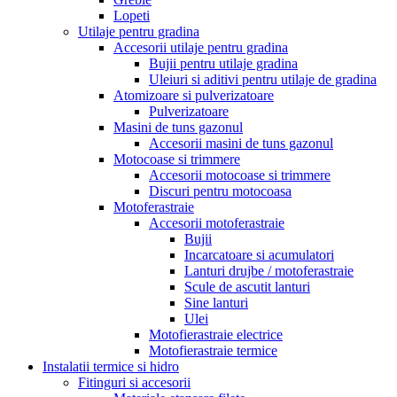
Lopeti
Utilaje pentru gradina
Accesorii utilaje pentru gradina
Bujii pentru utilaje gradina
Uleiuri si aditivi pentru utilaje de gradina
Atomizoare si pulverizatoare
Pulverizatoare
Masini de tuns gazonul
Accesorii masini de tuns gazonul
Motocoase si trimmere
Accesorii motocoase si trimmere
Discuri pentru motocoasa
Motoferastraie
Accesorii motoferastraie
Bujii
Incarcatoare si acumulatori
Lanturi drujbe / motoferastraie
Scule de ascutit lanturi
Sine lanturi
Ulei
Motofierastraie electrice
Motofierastraie termice
Instalatii termice si hidro
Fitinguri si accesorii