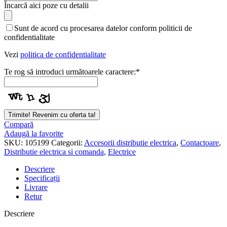
Your
Încarcă aici poze cu detalii
Website
*
Sunt de acord cu procesarea datelor conform politicii de
confidentialitate
Vezi
politica de confidentialitate
Te rog să introduci următoarele caractere:
*
Trimite! Revenim cu oferta ta!
Compară
Adaugă la favorite
SKU:
105199
Categorii:
Accesorii distributie electrica
,
Contactoare
,
Distributie electrica si comanda
,
Electrice
Descriere
Specificații
Livrare
Retur
Descriere