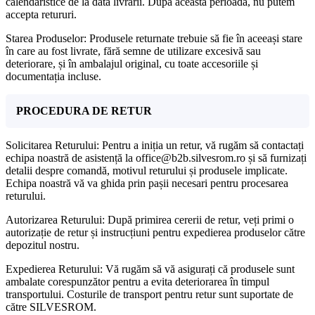
calendaristice de la data livrării. După această perioadă, nu putem
accepta retururi.
Starea Produselor: Produsele returnate trebuie să fie în aceeași stare
în care au fost livrate, fără semne de utilizare excesivă sau
deteriorare, și în ambalajul original, cu toate accesoriile și
documentația incluse.
PROCEDURA DE RETUR
Solicitarea Returului: Pentru a iniția un retur, vă rugăm să contactați
echipa noastră de asistență la office@b2b.silvesrom.ro și să furnizați
detalii despre comandă, motivul returului și produsele implicate.
Echipa noastră vă va ghida prin pașii necesari pentru procesarea
returului.
Autorizarea Returului: După primirea cererii de retur, veți primi o
autorizație de retur și instrucțiuni pentru expedierea produselor către
depozitul nostru.
Expedierea Returului: Vă rugăm să vă asigurați că produsele sunt
ambalate corespunzător pentru a evita deteriorarea în timpul
transportului. Costurile de transport pentru retur sunt suportate de
către SILVESROM.