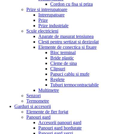
Cordon cu fisa si priza
Prize si intrerupatoare
Intrerupatoare
Prize
Prize industriale
Scule electricieni
Aparate de masurat tensiunea
Clesti pentru sertizat si dezizolat
Elemente de conectica si fixare
Bloc terminal
Bride plastic
Cleme de sina
Clipsuri
Papuci cablu si mufe
Reglete
Tuburi termocontractabile
Multimetre
Senzori
Termometre
Garduri si accesorii
Elemente de fier forjat
Panouri gard
Accesorii panouri gard
Panouri gard bordurate
Panouri gard verzi