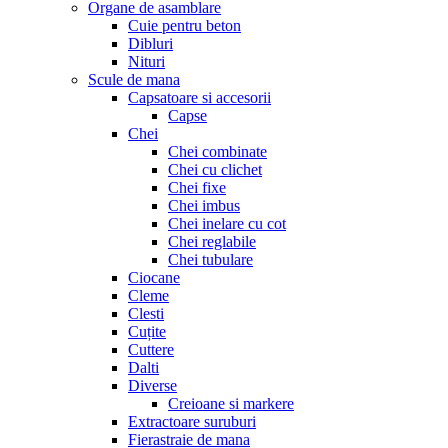
Organe de asamblare
Cuie pentru beton
Dibluri
Nituri
Scule de mana
Capsatoare si accesorii
Capse
Chei
Chei combinate
Chei cu clichet
Chei fixe
Chei imbus
Chei inelare cu cot
Chei reglabile
Chei tubulare
Ciocane
Cleme
Clesti
Cuțite
Cuttere
Dalti
Diverse
Creioane si markere
Extractoare suruburi
Fierastraie de mana