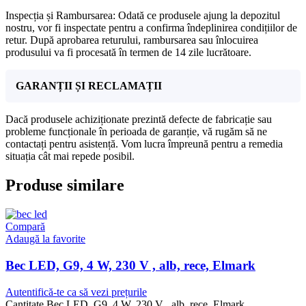
Inspecția și Rambursarea: Odată ce produsele ajung la depozitul
nostru, vor fi inspectate pentru a confirma îndeplinirea condițiilor de
retur. După aprobarea returului, rambursarea sau înlocuirea
produsului va fi procesată în termen de 14 zile lucrătoare.
GARANȚII ȘI RECLAMAȚII
Dacă produsele achiziționate prezintă defecte de fabricație sau
probleme funcționale în perioada de garanție, vă rugăm să ne
contactați pentru asistență. Vom lucra împreună pentru a remedia
situația cât mai repede posibil.
Produse similare
Compară
Adaugă la favorite
Bec LED, G9, 4 W, 230 V , alb, rece, Elmark
Autentifică-te ca să vezi prețurile
Cantitate Bec LED, G9, 4 W, 230 V , alb, rece, Elmark