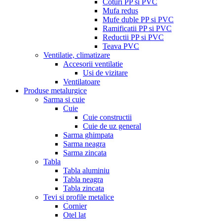
Coturi PP si PVC
Mufa redus
Mufe duble PP si PVC
Ramificatii PP si PVC
Reductii PP si PVC
Teava PVC
Ventilatie, climatizare
Accesorii ventilatie
Usi de vizitare
Ventilatoare
Produse metalurgice
Sarma si cuie
Cuie
Cuie constructii
Cuie de uz general
Sarma ghimpata
Sarma neagra
Sarma zincata
Tabla
Tabla aluminiu
Tabla neagra
Tabla zincata
Tevi si profile metalice
Cornier
Otel lat