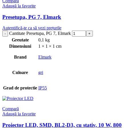
Compară
Adaugă la favorite
Presetupa, PG 7, Elmark
Autentifică-te ca să vezi prețurile
Cantitate Presetupa, PG 7, Elmark
Greutate
0,1 kg
Dimensiuni
1 × 1 × 1 cm
Brand
Elmark
Culoare
gri
Grad de protectie
IP55
Compară
Adaugă la favorite
Proiector LED, SMD, BL2-D3, cu stativ, 10 W, 800