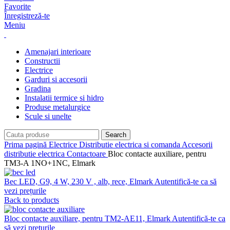
Favorite
Înregistreză-te
Meniu
Amenajari interioare
Constructii
Electrice
Garduri si accesorii
Gradina
Instalatii termice si hidro
Produse metalurgice
Scule si unelte
Search
Prima pagină
Electrice
Distributie electrica si comanda
Accesorii
distributie electrica
Contactoare
Bloc contacte auxiliare, pentru
TM3-A 1NO+1NC, Elmark
Bec LED, G9, 4 W, 230 V , alb, rece, Elmark
Autentifică-te ca să
vezi prețurile
Back to products
Bloc contacte auxiliare, pentru TM2-AE11, Elmark
Autentifică-te ca
să vezi prețurile