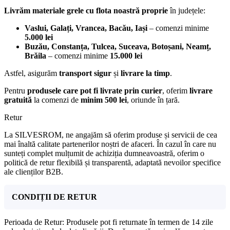
Livrăm materiale grele cu flota noastră proprie
în județele:
Vaslui, Galați, Vrancea, Bacău, Iași
– comenzi minime
5.000 lei
Buzău, Constanța, Tulcea, Suceava, Botoșani, Neamț,
Brăila
– comenzi minime
15.000 lei
Astfel, asigurăm
transport sigur
și
livrare la timp
.
Pentru
produsele care pot fi livrate prin curier
, oferim
livrare
gratuită
la comenzi de
minim 500 lei
, oriunde în țară.
Retur
La SILVESROM, ne angajăm să oferim produse și servicii de cea
mai înaltă calitate partenerilor noștri de afaceri. În cazul în care nu
sunteți complet mulțumit de achiziția dumneavoastră, oferim o
politică de retur flexibilă și transparentă, adaptată nevoilor specifice
ale clienților B2B.
CONDIȚII DE RETUR
Perioada de Retur: Produsele pot fi returnate în termen de 14 zile