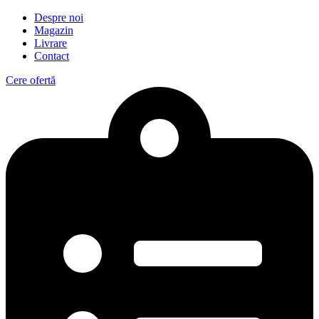
Despre noi
Magazin
Livrare
Contact
Cere ofertă