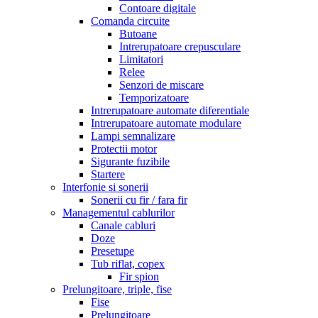
Contoare digitale
Comanda circuite
Butoane
Intrerupatoare crepusculare
Limitatori
Relee
Senzori de miscare
Temporizatoare
Intrerupatoare automate diferentiale
Intrerupatoare automate modulare
Lampi semnalizare
Protectii motor
Sigurante fuzibile
Startere
Interfonie si sonerii
Sonerii cu fir / fara fir
Managementul cablurilor
Canale cabluri
Doze
Presetupe
Tub riflat, copex
Fir spion
Prelungitoare, triple, fise
Fise
Prelungitoare