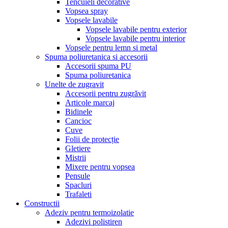
Tencuieli decorative
Vopsea spray
Vopsele lavabile
Vopsele lavabile pentru exterior
Vopsele lavabile pentru interior
Vopsele pentru lemn si metal
Spuma poliuretanica si accesorii
Accesorii spuma PU
Spuma poliuretanica
Unelte de zugravit
Accesorii pentru zugrăvit
Articole marcaj
Bidinele
Cancioc
Cuve
Folii de protecție
Gletiere
Mistrii
Mixere pentru vopsea
Pensule
Spacluri
Trafaleti
Constructii
Adeziv pentru termoizolatie
Adezivi polistiren