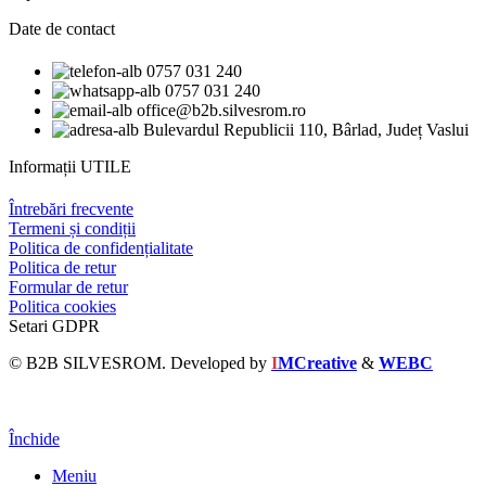
Date de contact
0757 031 240
0757 031 240
office@b2b.silvesrom.ro
Bulevardul Republicii 110, Bârlad, Județ Vaslui
Informații UTILE
Întrebări frecvente
Termeni și condiții
Politica de confidențialitate
Politica de retur
Formular de retur
Politica cookies
Setari GDPR
© B2B SILVESROM. Developed by
I
MCreative
&
WEBC
Închide
Meniu