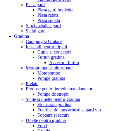
Plasa gard
Plasa gard impletita
Plasa rabitz
Plasa sudata
Sipci metalice gard
Stalpi gard
Gradina
Camping si Gratare
Instalatii pentru irigatii
Cuple si conectori
Furtun gradina
Accesorii furtun
Motopompe si hidrofoare
Motopompe
Pompe gradina
Prelate
Produse pentru intretinerea plantelor
Pompe de stropit
Scule si unelte pentru gradina
Fierastraie gradina
Foarfeci de tuns arbusti si gard viu
Topoare și securi
Unelte pentru gradina
Furci
Greble