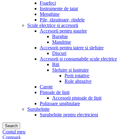
Foarfeci
Instrumente de taiat
Menghine
Pile, răzuitoare, rindele
Scule electrice si accesorii
Accesorii pentru gaurire
Burghie
Mandrine
Accesorii pentru taiere si slefuire
Discuri
Accesorii si consumabile scule electrice
Biti
Slefuire si lustruire
Perii rotative
Role abrazive
Carote
Pistoale de lipit
Accesorii pistoale de lipit
Polizoare unghiulare
Surubelnite
Surubelnite pentru electricieni
Search
Contul meu
Compară