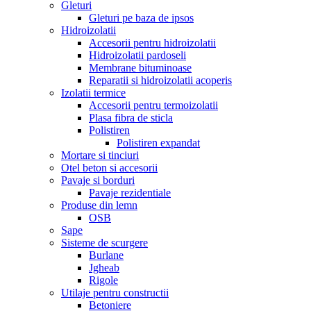
Gleturi
Gleturi pe baza de ipsos
Hidroizolatii
Accesorii pentru hidroizolatii
Hidroizolatii pardoseli
Membrane bituminoase
Reparatii si hidroizolatii acoperis
Izolatii termice
Accesorii pentru termoizolatii
Plasa fibra de sticla
Polistiren
Polistiren expandat
Mortare si tinciuri
Otel beton si accesorii
Pavaje si borduri
Pavaje rezidentiale
Produse din lemn
OSB
Sape
Sisteme de scurgere
Burlane
Jgheab
Rigole
Utilaje pentru constructii
Betoniere