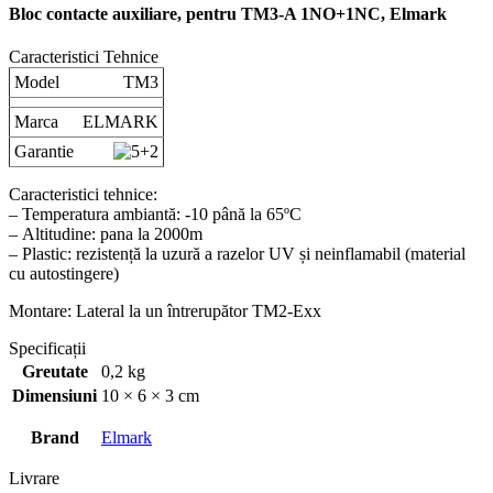
Bloc contacte auxiliare, pentru TM3-A 1NO+1NC, Elmark
Caracteristici Tehnice
Model
TM3
Marca
ELMARK
Garantie
Caracteristici tehnice:
– Temperatura ambiantă: -10 până la 65ºС
– Altitudine: pana la 2000m
– Plastic: rezistență la uzură a razelor UV și neinflamabil (material
cu autostingere)
Montare: Lateral la un întrerupător TM2-Exx
Specificații
Greutate
0,2 kg
Dimensiuni
10 × 6 × 3 cm
Brand
Elmark
Livrare