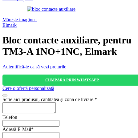
Mărește imaginea
Elmark
Bloc contacte auxiliare, pentru
TM3-A 1NO+1NC, Elmark
Autentifică-te ca să vezi prețurile
CUMPĂRĂ PRIN WHATSAPP
Cere o ofertă personalizată
Scrie aici produsul, cantitatea și zona de livrare.
*
Telefon
Adresă E-Mail
*