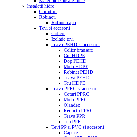
Materiale etansare filete
Instalatii hidro
Garnituri
Robineti
Robineti apa
Tevi si accesorii
Coliere
Izolatie tevi
Teava PEHD si accesorii
Colier bransare
Cot HDPE
Dop PEHD
Mufa HDPE
Robinet PEHD
Teava PEHD
Teu HDPE
Teava PPRC si accesorii
Coturi PPRC
Mufa PPRC
Olandez
Reductii PPRC
Teava PPR
Teu PPR
Tevi PP si PVC si accesorii
Capace