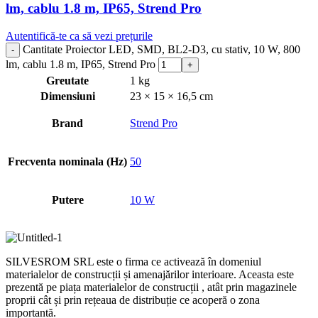
lm, cablu 1.8 m, IP65, Strend Pro
Autentifică-te ca să vezi prețurile
Cantitate Proiector LED, SMD, BL2-D3, cu stativ, 10 W, 800
lm, cablu 1.8 m, IP65, Strend Pro
Greutate
1 kg
Dimensiuni
23 × 15 × 16,5 cm
Brand
Strend Pro
Frecventa nominala (Hz)
50
Putere
10 W
SILVESROM SRL este o firma ce activează în domeniul
materialelor de construcții și amenajărilor interioare. Aceasta este
prezentă pe piața materialelor de construcții , atât prin magazinele
proprii cât și prin rețeaua de distribuție ce acoperă o zona
importantă.