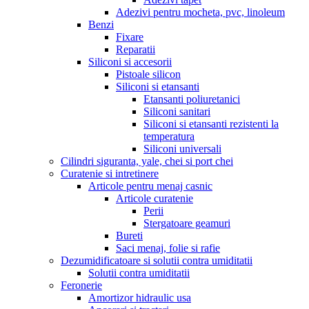
Adezivi pentru mocheta, pvc, linoleum
Benzi
Fixare
Reparatii
Siliconi si accesorii
Pistoale silicon
Siliconi si etansanti
Etansanti poliuretanici
Siliconi sanitari
Siliconi si etansanti rezistenti la
temperatura
Siliconi universali
Cilindri siguranta, yale, chei si port chei
Curatenie si intretinere
Articole pentru menaj casnic
Articole curatenie
Perii
Stergatoare geamuri
Bureti
Saci menaj, folie si rafie
Dezumidificatoare si solutii contra umiditatii
Solutii contra umiditatii
Feronerie
Amortizor hidraulic usa