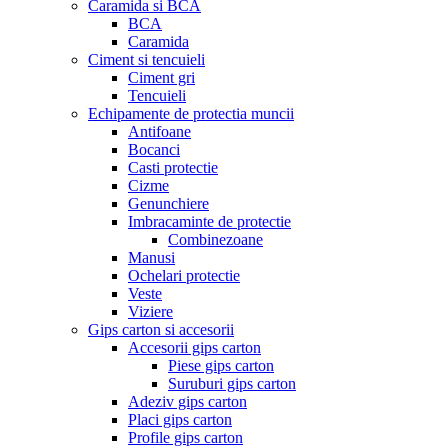
Caramida si BCA
BCA
Caramida
Ciment si tencuieli
Ciment gri
Tencuieli
Echipamente de protectia muncii
Antifoane
Bocanci
Casti protectie
Cizme
Genunchiere
Imbracaminte de protectie
Combinezoane
Manusi
Ochelari protectie
Veste
Viziere
Gips carton si accesorii
Accesorii gips carton
Piese gips carton
Suruburi gips carton
Adeziv gips carton
Placi gips carton
Profile gips carton