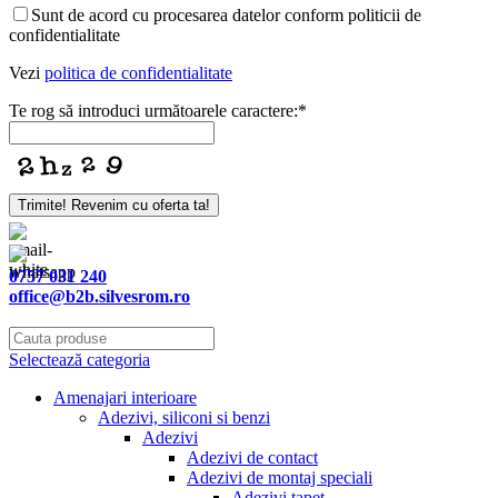
Sunt de acord cu procesarea datelor conform politicii de
confidentialitate
Vezi
politica de confidentialitate
Te rog să introduci următoarele caractere:
*
Trimite! Revenim cu oferta ta!
0757 031 240
office@b2b.silvesrom.ro
Selectează categoria
Amenajari interioare
Adezivi, siliconi si benzi
Adezivi
Adezivi de contact
Adezivi de montaj speciali
Adezivi tapet