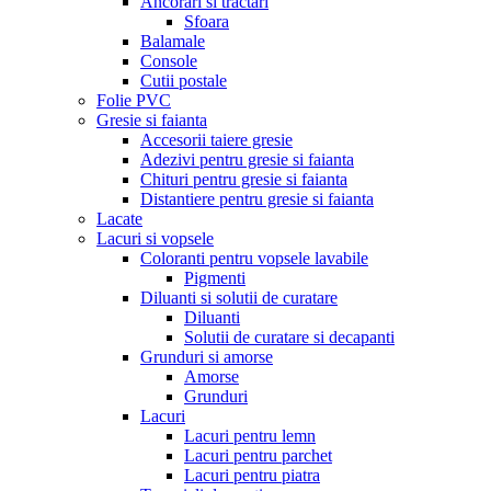
Ancorari si tractari
Sfoara
Balamale
Console
Cutii postale
Folie PVC
Gresie si faianta
Accesorii taiere gresie
Adezivi pentru gresie si faianta
Chituri pentru gresie si faianta
Distantiere pentru gresie si faianta
Lacate
Lacuri si vopsele
Coloranti pentru vopsele lavabile
Pigmenti
Diluanti si solutii de curatare
Diluanti
Solutii de curatare si decapanti
Grunduri si amorse
Amorse
Grunduri
Lacuri
Lacuri pentru lemn
Lacuri pentru parchet
Lacuri pentru piatra