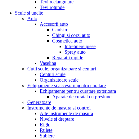
Tevi rectangulare
Tevi rotunde
Scule si unelte
Auto
Accesorii auto
Canistre
Chingi si corzi auto
Cosmetica auto
Intretinere piese
Spray auto
Reparatii rapide
Vaselina
Cutii scule, organizatoare si centuri
Centuri scule
Organizatoare scule
Echipamente si accesorii pentru curatare
Echipamente pentru curatare exterioara
Aparate de curatat cu presiune
Generatoare
Instrumente de masura si control
Alte instrumente de masura
Nivele si dreptare
Rigle
Rulete
Sublere