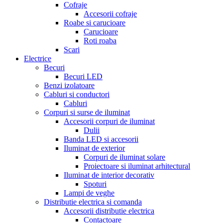
Cofraje
Accesorii cofraje
Roabe si carucioare
Carucioare
Roti roaba
Scari
Electrice
Becuri
Becuri LED
Benzi izolatoare
Cabluri si conductori
Cabluri
Corpuri si surse de iluminat
Accesorii corpuri de iluminat
Dulii
Banda LED si accesorii
Iluminat de exterior
Corpuri de iluminat solare
Proiectoare si iluminat arhitectural
Iluminat de interior decorativ
Spoturi
Lampi de veghe
Distributie electrica si comanda
Accesorii distributie electrica
Contactoare