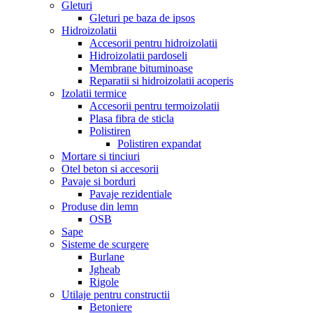
Gleturi
Gleturi pe baza de ipsos
Hidroizolatii
Accesorii pentru hidroizolatii
Hidroizolatii pardoseli
Membrane bituminoase
Reparatii si hidroizolatii acoperis
Izolatii termice
Accesorii pentru termoizolatii
Plasa fibra de sticla
Polistiren
Polistiren expandat
Mortare si tinciuri
Otel beton si accesorii
Pavaje si borduri
Pavaje rezidentiale
Produse din lemn
OSB
Sape
Sisteme de scurgere
Burlane
Jgheab
Rigole
Utilaje pentru constructii
Betoniere