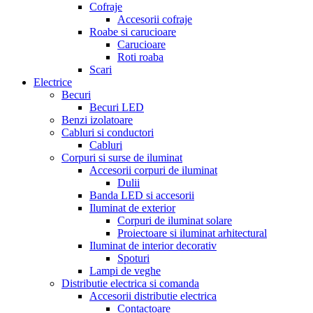
Cofraje
Accesorii cofraje
Roabe si carucioare
Carucioare
Roti roaba
Scari
Electrice
Becuri
Becuri LED
Benzi izolatoare
Cabluri si conductori
Cabluri
Corpuri si surse de iluminat
Accesorii corpuri de iluminat
Dulii
Banda LED si accesorii
Iluminat de exterior
Corpuri de iluminat solare
Proiectoare si iluminat arhitectural
Iluminat de interior decorativ
Spoturi
Lampi de veghe
Distributie electrica si comanda
Accesorii distributie electrica
Contactoare