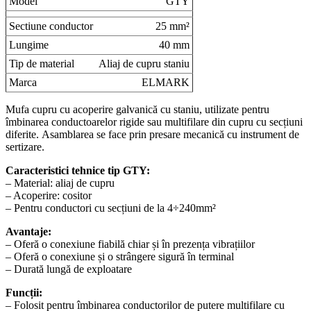
Model
GTY
Sectiune conductor
25 mm²
Lungime
40 mm
Tip de material
Aliaj de cupru staniu
Marca
ELMARK
Mufa cupru cu acoperire galvanică cu staniu, utilizate pentru
îmbinarea conductoarelor rigide sau multifilare din cupru cu secțiuni
diferite. Asamblarea se face prin presare mecanică cu instrument de
sertizare.
Caracteristici tehnice tip GTY:
– Material: aliaj de cupru
– Acoperire: cositor
– Pentru conductori cu secțiuni de la 4÷240mm²
Avantaje:
– Oferă o conexiune fiabilă chiar și în prezența vibrațiilor
– Oferă o conexiune și o strângere sigură în terminal
– Durată lungă de exploatare
Funcții:
– Folosit pentru îmbinarea conductorilor de putere multifilare cu