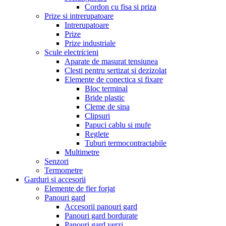
Cordon cu fisa si priza
Prize si intrerupatoare
Intrerupatoare
Prize
Prize industriale
Scule electricieni
Aparate de masurat tensiunea
Clesti pentru sertizat si dezizolat
Elemente de conectica si fixare
Bloc terminal
Bride plastic
Cleme de sina
Clipsuri
Papuci cablu si mufe
Reglete
Tuburi termocontractabile
Multimetre
Senzori
Termometre
Garduri si accesorii
Elemente de fier forjat
Panouri gard
Accesorii panouri gard
Panouri gard bordurate
Panouri gard verzi