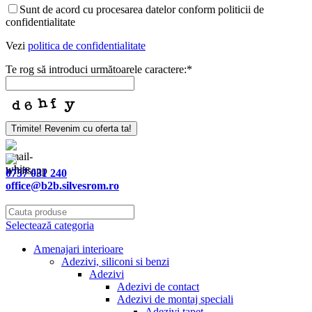
Sunt de acord cu procesarea datelor conform politicii de
confidentialitate
Vezi
politica de confidentialitate
Te rog să introduci următoarele caractere:
*
Trimite! Revenim cu oferta ta!
Email
Address
*
0757 031 240
office@b2b.silvesrom.ro
Selectează categoria
Amenajari interioare
Adezivi, siliconi si benzi
Adezivi
Adezivi de contact
Adezivi de montaj speciali
Adezivi tapet