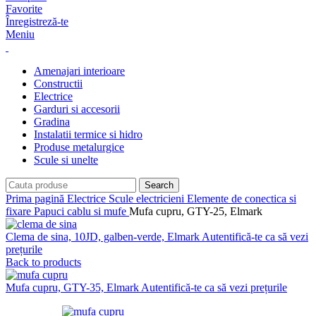
Favorite
Înregistreză-te
Meniu
Amenajari interioare
Constructii
Electrice
Garduri si accesorii
Gradina
Instalatii termice si hidro
Produse metalurgice
Scule si unelte
Search
Prima pagină
Electrice
Scule electricieni
Elemente de conectica si
fixare
Papuci cablu si mufe
Mufa cupru, GTY-25, Elmark
Clema de sina, 10JD, galben-verde, Elmark
Autentifică-te ca să vezi
prețurile
Back to products
Mufa cupru, GTY-35, Elmark
Autentifică-te ca să vezi prețurile