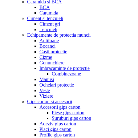
Caramida si BCA
BCA
Caramida
Ciment si tencuieli
Ciment gri
Tencuieli
Echipamente de protectia muncii
Antifoane
Bocanci
Casti protectie
Cizme
Genunchiere
Imbracaminte de protectie
Combinezoane
Manusi
Ochelari protectie
Veste
Viziere
Gips carton si accesorii
Accesorii gips carton
Piese gips carton
Suruburi gips carton
Adeziv gips carton
Placi gips carton
Profile gips carton