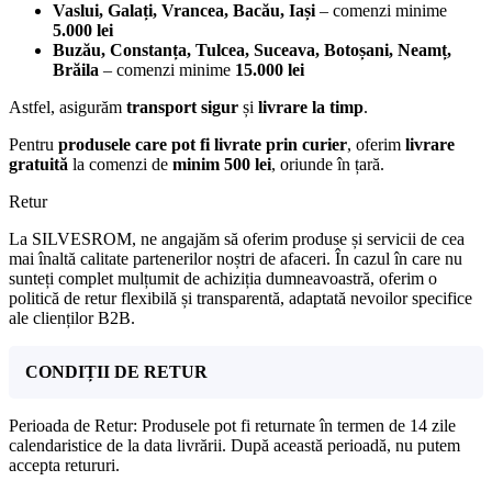
Vaslui, Galați, Vrancea, Bacău, Iași
– comenzi minime
5.000 lei
Buzău, Constanța, Tulcea, Suceava, Botoșani, Neamț,
Brăila
– comenzi minime
15.000 lei
Astfel, asigurăm
transport sigur
și
livrare la timp
.
Pentru
produsele care pot fi livrate prin curier
, oferim
livrare
gratuită
la comenzi de
minim 500 lei
, oriunde în țară.
Retur
La SILVESROM, ne angajăm să oferim produse și servicii de cea
mai înaltă calitate partenerilor noștri de afaceri. În cazul în care nu
sunteți complet mulțumit de achiziția dumneavoastră, oferim o
politică de retur flexibilă și transparentă, adaptată nevoilor specifice
ale clienților B2B.
CONDIȚII DE RETUR
Perioada de Retur: Produsele pot fi returnate în termen de 14 zile
calendaristice de la data livrării. După această perioadă, nu putem
accepta retururi.