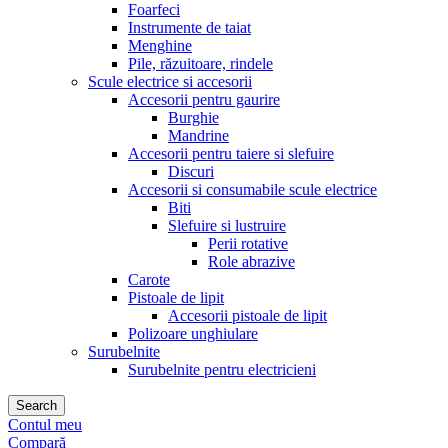
Foarfeci
Instrumente de taiat
Menghine
Pile, răzuitoare, rindele
Scule electrice si accesorii
Accesorii pentru gaurire
Burghie
Mandrine
Accesorii pentru taiere si slefuire
Discuri
Accesorii si consumabile scule electrice
Biti
Slefuire si lustruire
Perii rotative
Role abrazive
Carote
Pistoale de lipit
Accesorii pistoale de lipit
Polizoare unghiulare
Surubelnite
Surubelnite pentru electricieni
Search
Contul meu
Compară