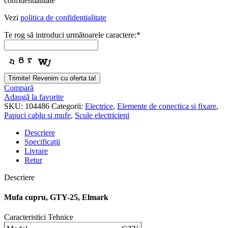
confidentialitate
Vezi
politica de confidentialitate
Te rog să introduci următoarele caractere:
*
Trimite! Revenim cu oferta ta!
Compară
Adaugă la favorite
SKU:
104486
Categorii:
Electrice
,
Elemente de conectica si fixare
,
Papuci cablu si mufe
,
Scule electricieni
Descriere
Specificații
Livrare
Retur
Descriere
Mufa cupru, GTY-25, Elmark
Caracteristici Tehnice