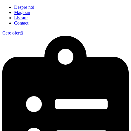
Despre noi
Magazin
Livrare
Contact
Cere ofertă