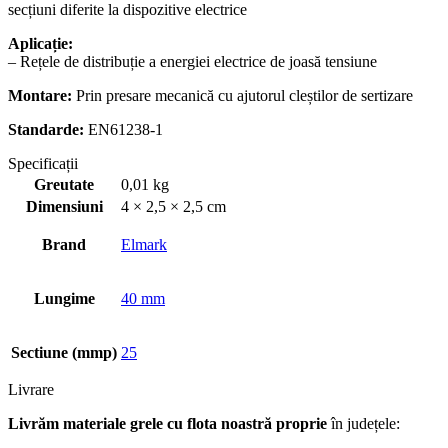
secțiuni diferite la dispozitive electrice
Aplicație:
– Rețele de distribuție a energiei electrice de joasă tensiune
Montare:
Prin presare mecanică cu ajutorul cleștilor de sertizare
Standarde:
EN61238-1
Specificații
Greutate
0,01 kg
Dimensiuni
4 × 2,5 × 2,5 cm
Brand
Elmark
Lungime
40 mm
Sectiune (mmp)
25
Livrare
Livrăm materiale grele cu flota noastră proprie
în județele: