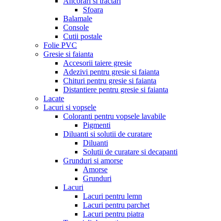
Ancorari si tractari
Sfoara
Balamale
Console
Cutii postale
Folie PVC
Gresie si faianta
Accesorii taiere gresie
Adezivi pentru gresie si faianta
Chituri pentru gresie si faianta
Distantiere pentru gresie si faianta
Lacate
Lacuri si vopsele
Coloranti pentru vopsele lavabile
Pigmenti
Diluanti si solutii de curatare
Diluanti
Solutii de curatare si decapanti
Grunduri si amorse
Amorse
Grunduri
Lacuri
Lacuri pentru lemn
Lacuri pentru parchet
Lacuri pentru piatra