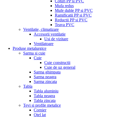
Coturi PP si PVC
Mufa redus
Mufe duble PP si PVC
Ramificatii PP si PVC
Reductii PP si PVC
Teava PVC
Ventilatie, climatizare
Accesorii ventilatie
Usi de vizitare
Ventilatoare
Produse metalurgice
Sarma si cuie
Cuie
Cuie constructii
Cuie de uz general
Sarma ghimpata
Sarma neagra
Sarma zincata
Tabla
Tabla aluminiu
Tabla neagra
Tabla zincata
Tevi si profile metalice
Cornier
Otel lat