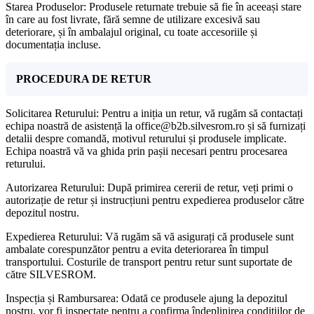
Starea Produselor: Produsele returnate trebuie să fie în aceeași stare
în care au fost livrate, fără semne de utilizare excesivă sau
deteriorare, și în ambalajul original, cu toate accesoriile și
documentația incluse.
PROCEDURA DE RETUR
Solicitarea Returului: Pentru a iniția un retur, vă rugăm să contactați
echipa noastră de asistență la office@b2b.silvesrom.ro și să furnizați
detalii despre comandă, motivul returului și produsele implicate.
Echipa noastră vă va ghida prin pașii necesari pentru procesarea
returului.
Autorizarea Returului: După primirea cererii de retur, veți primi o
autorizație de retur și instrucțiuni pentru expedierea produselor către
depozitul nostru.
Expedierea Returului: Vă rugăm să vă asigurați că produsele sunt
ambalate corespunzător pentru a evita deteriorarea în timpul
transportului. Costurile de transport pentru retur sunt suportate de
către SILVESROM.
Inspecția și Rambursarea: Odată ce produsele ajung la depozitul
nostru, vor fi inspectate pentru a confirma îndeplinirea condițiilor de