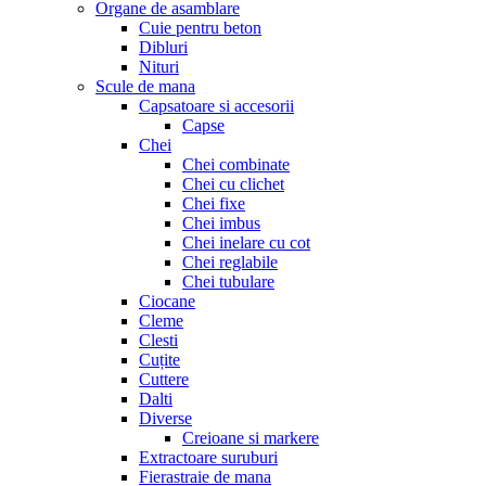
Organe de asamblare
Cuie pentru beton
Dibluri
Nituri
Scule de mana
Capsatoare si accesorii
Capse
Chei
Chei combinate
Chei cu clichet
Chei fixe
Chei imbus
Chei inelare cu cot
Chei reglabile
Chei tubulare
Ciocane
Cleme
Clesti
Cuțite
Cuttere
Dalti
Diverse
Creioane si markere
Extractoare suruburi
Fierastraie de mana