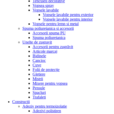
Tencuieli decorative
Vopsea spray
Vopsele lavabile
Vopsele lavabile pentru exterior
Vopsele lavabile pentru interior
Vopsele pentru lemn si metal
Spuma poliuretanica si accesorii
Accesorii spuma PU
Spuma poliuretanica
Unelte de zugravit
Accesorii pentru zugrăvit
Articole marcaj
Bidinele
Cancioc
Cuve
Folii de protecție
Gletiere
Mistrii
Mixere pentru vopsea
Pensule
Spacluri
Trafaleti
Constructii
Adeziv pentru termoizolatie
Adezivi polistiren