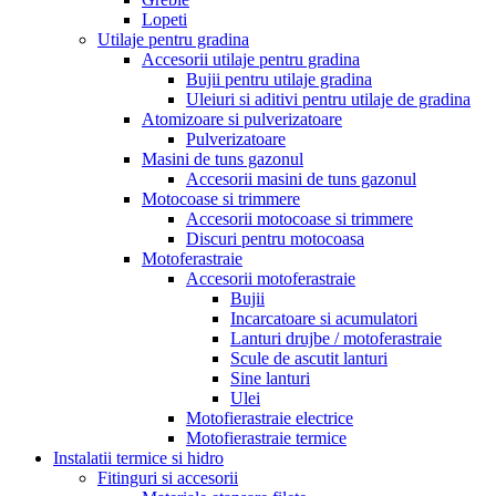
Lopeti
Utilaje pentru gradina
Accesorii utilaje pentru gradina
Bujii pentru utilaje gradina
Uleiuri si aditivi pentru utilaje de gradina
Atomizoare si pulverizatoare
Pulverizatoare
Masini de tuns gazonul
Accesorii masini de tuns gazonul
Motocoase si trimmere
Accesorii motocoase si trimmere
Discuri pentru motocoasa
Motoferastraie
Accesorii motoferastraie
Bujii
Incarcatoare si acumulatori
Lanturi drujbe / motoferastraie
Scule de ascutit lanturi
Sine lanturi
Ulei
Motofierastraie electrice
Motofierastraie termice
Instalatii termice si hidro
Fitinguri si accesorii