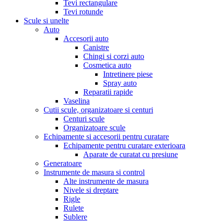
Tevi rectangulare
Tevi rotunde
Scule si unelte
Auto
Accesorii auto
Canistre
Chingi si corzi auto
Cosmetica auto
Intretinere piese
Spray auto
Reparatii rapide
Vaselina
Cutii scule, organizatoare si centuri
Centuri scule
Organizatoare scule
Echipamente si accesorii pentru curatare
Echipamente pentru curatare exterioara
Aparate de curatat cu presiune
Generatoare
Instrumente de masura si control
Alte instrumente de masura
Nivele si dreptare
Rigle
Rulete
Sublere