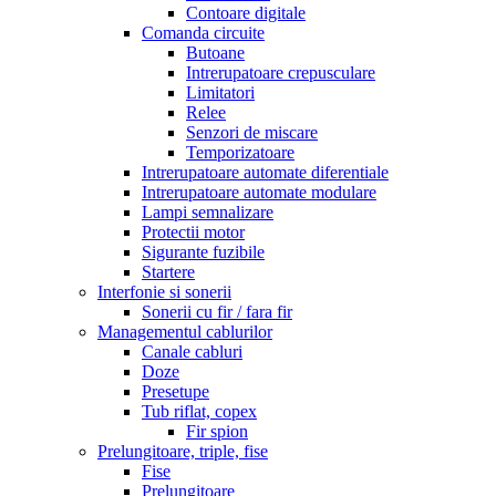
Contoare digitale
Comanda circuite
Butoane
Intrerupatoare crepusculare
Limitatori
Relee
Senzori de miscare
Temporizatoare
Intrerupatoare automate diferentiale
Intrerupatoare automate modulare
Lampi semnalizare
Protectii motor
Sigurante fuzibile
Startere
Interfonie si sonerii
Sonerii cu fir / fara fir
Managementul cablurilor
Canale cabluri
Doze
Presetupe
Tub riflat, copex
Fir spion
Prelungitoare, triple, fise
Fise
Prelungitoare