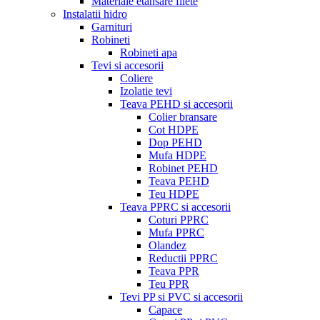
Materiale etansare filete
Instalatii hidro
Garnituri
Robineti
Robineti apa
Tevi si accesorii
Coliere
Izolatie tevi
Teava PEHD si accesorii
Colier bransare
Cot HDPE
Dop PEHD
Mufa HDPE
Robinet PEHD
Teava PEHD
Teu HDPE
Teava PPRC si accesorii
Coturi PPRC
Mufa PPRC
Olandez
Reductii PPRC
Teava PPR
Teu PPR
Tevi PP si PVC si accesorii
Capace