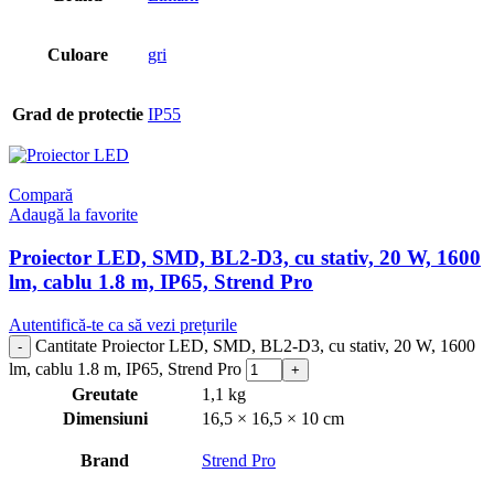
Culoare
gri
Grad de protectie
IP55
Compară
Adaugă la favorite
Proiector LED, SMD, BL2-D3, cu stativ, 20 W, 1600
lm, cablu 1.8 m, IP65, Strend Pro
Autentifică-te ca să vezi prețurile
Cantitate Proiector LED, SMD, BL2-D3, cu stativ, 20 W, 1600
lm, cablu 1.8 m, IP65, Strend Pro
Greutate
1,1 kg
Dimensiuni
16,5 × 16,5 × 10 cm
Brand
Strend Pro