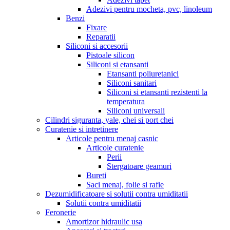
Adezivi pentru mocheta, pvc, linoleum
Benzi
Fixare
Reparatii
Siliconi si accesorii
Pistoale silicon
Siliconi si etansanti
Etansanti poliuretanici
Siliconi sanitari
Siliconi si etansanti rezistenti la
temperatura
Siliconi universali
Cilindri siguranta, yale, chei si port chei
Curatenie si intretinere
Articole pentru menaj casnic
Articole curatenie
Perii
Stergatoare geamuri
Bureti
Saci menaj, folie si rafie
Dezumidificatoare si solutii contra umiditatii
Solutii contra umiditatii
Feronerie
Amortizor hidraulic usa