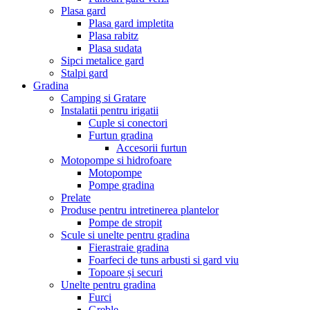
Plasa gard
Plasa gard impletita
Plasa rabitz
Plasa sudata
Sipci metalice gard
Stalpi gard
Gradina
Camping si Gratare
Instalatii pentru irigatii
Cuple si conectori
Furtun gradina
Accesorii furtun
Motopompe si hidrofoare
Motopompe
Pompe gradina
Prelate
Produse pentru intretinerea plantelor
Pompe de stropit
Scule si unelte pentru gradina
Fierastraie gradina
Foarfeci de tuns arbusti si gard viu
Topoare și securi
Unelte pentru gradina
Furci
Greble