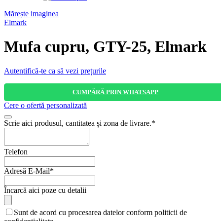
Mărește imaginea
Elmark
Mufa cupru, GTY-25, Elmark
Autentifică-te ca să vezi prețurile
CUMPĂRĂ PRIN WHATSAPP
Cere o ofertă personalizată
Scrie aici produsul, cantitatea și zona de livrare.
*
Telefon
Adresă E-Mail
*
Your
Încarcă aici poze cu detalii
Website
*
Sunt de acord cu procesarea datelor conform politicii de