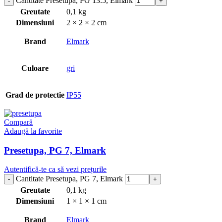
Cantitate Presetupa, PG 13.5, Elmark
Greutate
0,1 kg
Dimensiuni
2 × 2 × 2 cm
Brand
Elmark
Culoare
gri
Grad de protectie
IP55
Compară
Adaugă la favorite
Presetupa, PG 7, Elmark
Autentifică-te ca să vezi prețurile
Cantitate Presetupa, PG 7, Elmark
Greutate
0,1 kg
Dimensiuni
1 × 1 × 1 cm
Brand
Elmark