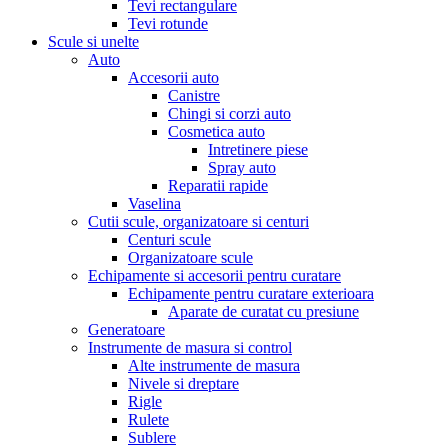
Tevi rectangulare
Tevi rotunde
Scule si unelte
Auto
Accesorii auto
Canistre
Chingi si corzi auto
Cosmetica auto
Intretinere piese
Spray auto
Reparatii rapide
Vaselina
Cutii scule, organizatoare si centuri
Centuri scule
Organizatoare scule
Echipamente si accesorii pentru curatare
Echipamente pentru curatare exterioara
Aparate de curatat cu presiune
Generatoare
Instrumente de masura si control
Alte instrumente de masura
Nivele si dreptare
Rigle
Rulete
Sublere