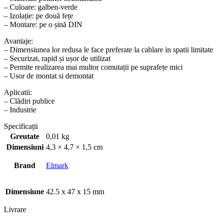
– Culoare: galben-verde
– Izolație: pe două fețe
– Montare: pe o șină DIN
Avantaje:
– Dimensiunea lor redusa le face preferate la cablare in spatii limitate
– Securizat, rapid și ușor de utilizat
– Permite realizarea mai multor comutații pe suprafețe mici
– Usor de montat si demontat
Aplicatii:
– Clădiri publice
– Industrie
Specificații
Greutate
0,01 kg
Dimensiuni
4,3 × 4,7 × 1,5 cm
Brand
Elmark
Dimensiune
42.5 x 47 x 15 mm
Livrare