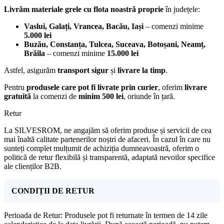
Livrăm materiale grele cu flota noastră proprie
în județele:
Vaslui, Galați, Vrancea, Bacău, Iași
– comenzi minime
5.000 lei
Buzău, Constanța, Tulcea, Suceava, Botoșani, Neamț,
Brăila
– comenzi minime
15.000 lei
Astfel, asigurăm
transport sigur
și
livrare la timp
.
Pentru
produsele care pot fi livrate prin curier
, oferim
livrare
gratuită
la comenzi de
minim 500 lei
, oriunde în țară.
Retur
La SILVESROM, ne angajăm să oferim produse și servicii de cea
mai înaltă calitate partenerilor noștri de afaceri. În cazul în care nu
sunteți complet mulțumit de achiziția dumneavoastră, oferim o
politică de retur flexibilă și transparentă, adaptată nevoilor specifice
ale clienților B2B.
CONDIȚII DE RETUR
Perioada de Retur: Produsele pot fi returnate în termen de 14 zile