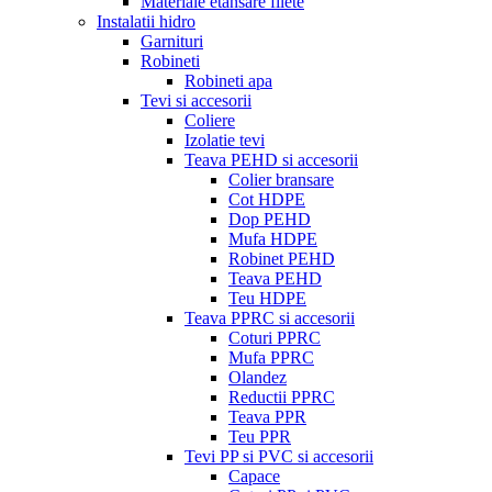
Materiale etansare filete
Instalatii hidro
Garnituri
Robineti
Robineti apa
Tevi si accesorii
Coliere
Izolatie tevi
Teava PEHD si accesorii
Colier bransare
Cot HDPE
Dop PEHD
Mufa HDPE
Robinet PEHD
Teava PEHD
Teu HDPE
Teava PPRC si accesorii
Coturi PPRC
Mufa PPRC
Olandez
Reductii PPRC
Teava PPR
Teu PPR
Tevi PP si PVC si accesorii
Capace