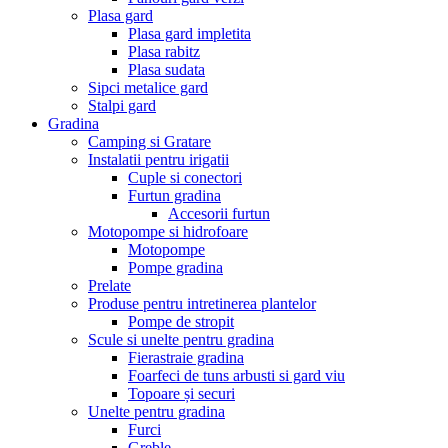
Plasa gard
Plasa gard impletita
Plasa rabitz
Plasa sudata
Sipci metalice gard
Stalpi gard
Gradina
Camping si Gratare
Instalatii pentru irigatii
Cuple si conectori
Furtun gradina
Accesorii furtun
Motopompe si hidrofoare
Motopompe
Pompe gradina
Prelate
Produse pentru intretinerea plantelor
Pompe de stropit
Scule si unelte pentru gradina
Fierastraie gradina
Foarfeci de tuns arbusti si gard viu
Topoare și securi
Unelte pentru gradina
Furci
Greble