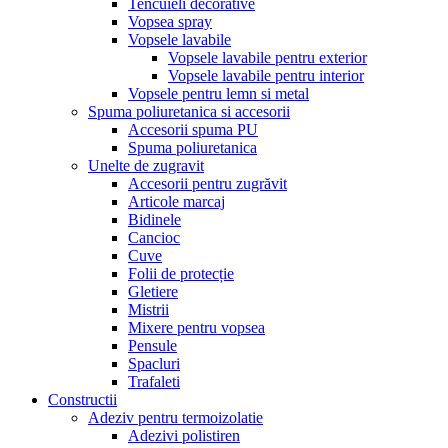
Tencuieli decorative
Vopsea spray
Vopsele lavabile
Vopsele lavabile pentru exterior
Vopsele lavabile pentru interior
Vopsele pentru lemn si metal
Spuma poliuretanica si accesorii
Accesorii spuma PU
Spuma poliuretanica
Unelte de zugravit
Accesorii pentru zugrăvit
Articole marcaj
Bidinele
Cancioc
Cuve
Folii de protecție
Gletiere
Mistrii
Mixere pentru vopsea
Pensule
Spacluri
Trafaleti
Constructii
Adeziv pentru termoizolatie
Adezivi polistiren