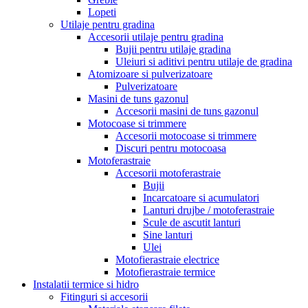
Lopeti
Utilaje pentru gradina
Accesorii utilaje pentru gradina
Bujii pentru utilaje gradina
Uleiuri si aditivi pentru utilaje de gradina
Atomizoare si pulverizatoare
Pulverizatoare
Masini de tuns gazonul
Accesorii masini de tuns gazonul
Motocoase si trimmere
Accesorii motocoase si trimmere
Discuri pentru motocoasa
Motoferastraie
Accesorii motoferastraie
Bujii
Incarcatoare si acumulatori
Lanturi drujbe / motoferastraie
Scule de ascutit lanturi
Sine lanturi
Ulei
Motofierastraie electrice
Motofierastraie termice
Instalatii termice si hidro
Fitinguri si accesorii