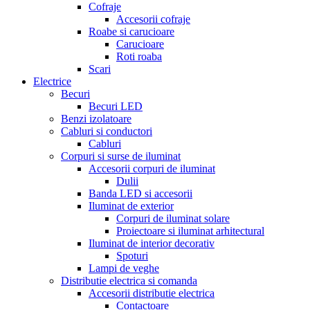
Cofraje
Accesorii cofraje
Roabe si carucioare
Carucioare
Roti roaba
Scari
Electrice
Becuri
Becuri LED
Benzi izolatoare
Cabluri si conductori
Cabluri
Corpuri si surse de iluminat
Accesorii corpuri de iluminat
Dulii
Banda LED si accesorii
Iluminat de exterior
Corpuri de iluminat solare
Proiectoare si iluminat arhitectural
Iluminat de interior decorativ
Spoturi
Lampi de veghe
Distributie electrica si comanda
Accesorii distributie electrica
Contactoare