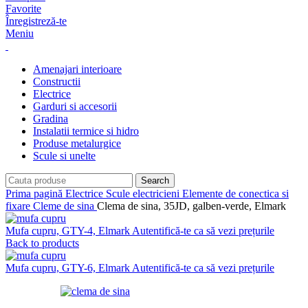
Favorite
Înregistreză-te
Meniu
Amenajari interioare
Constructii
Electrice
Garduri si accesorii
Gradina
Instalatii termice si hidro
Produse metalurgice
Scule si unelte
Search
Prima pagină
Electrice
Scule electricieni
Elemente de conectica si
fixare
Cleme de sina
Clema de sina, 35JD, galben-verde, Elmark
Mufa cupru, GTY-4, Elmark
Autentifică-te ca să vezi prețurile
Back to products
Mufa cupru, GTY-6, Elmark
Autentifică-te ca să vezi prețurile