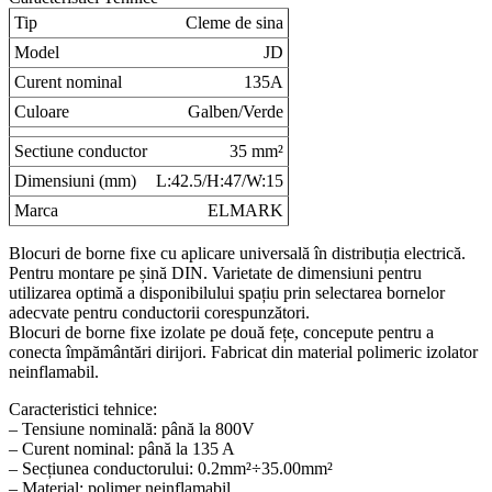
Tip
Cleme de sina
Model
JD
Curent nominal
135A
Culoare
Galben/Verde
Sectiune conductor
35 mm²
Dimensiuni (mm)
L:42.5/H:47/W:15
Marca
ELMARK
Blocuri de borne fixe cu aplicare universală în distribuția electrică.
Pentru montare pe șină DIN. Varietate de dimensiuni pentru
utilizarea optimă a disponibilului spațiu prin selectarea bornelor
adecvate pentru conductorii corespunzători.
Blocuri de borne fixe izolate pe două fețe, concepute pentru a
conecta împământări dirijori. Fabricat din material polimeric izolator
neinflamabil.
Caracteristici tehnice:
– Tensiune nominală: până la 800V
– Curent nominal: până la 135 A
– Secțiunea conductorului: 0.2mm²÷35.00mm²
– Material: polimer neinflamabil