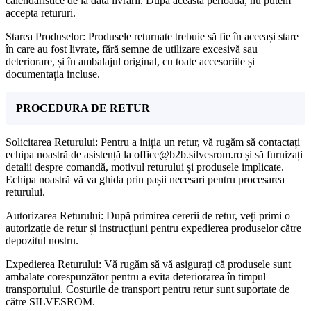
calendaristice de la data livrării. După această perioadă, nu putem
accepta retururi.
Starea Produselor: Produsele returnate trebuie să fie în aceeași stare
în care au fost livrate, fără semne de utilizare excesivă sau
deteriorare, și în ambalajul original, cu toate accesoriile și
documentația incluse.
PROCEDURA DE RETUR
Solicitarea Returului: Pentru a iniția un retur, vă rugăm să contactați
echipa noastră de asistență la office@b2b.silvesrom.ro și să furnizați
detalii despre comandă, motivul returului și produsele implicate.
Echipa noastră vă va ghida prin pașii necesari pentru procesarea
returului.
Autorizarea Returului: După primirea cererii de retur, veți primi o
autorizație de retur și instrucțiuni pentru expedierea produselor către
depozitul nostru.
Expedierea Returului: Vă rugăm să vă asigurați că produsele sunt
ambalate corespunzător pentru a evita deteriorarea în timpul
transportului. Costurile de transport pentru retur sunt suportate de
către SILVESROM.