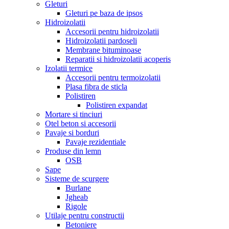
Gleturi
Gleturi pe baza de ipsos
Hidroizolatii
Accesorii pentru hidroizolatii
Hidroizolatii pardoseli
Membrane bituminoase
Reparatii si hidroizolatii acoperis
Izolatii termice
Accesorii pentru termoizolatii
Plasa fibra de sticla
Polistiren
Polistiren expandat
Mortare si tinciuri
Otel beton si accesorii
Pavaje si borduri
Pavaje rezidentiale
Produse din lemn
OSB
Sape
Sisteme de scurgere
Burlane
Jgheab
Rigole
Utilaje pentru constructii
Betoniere