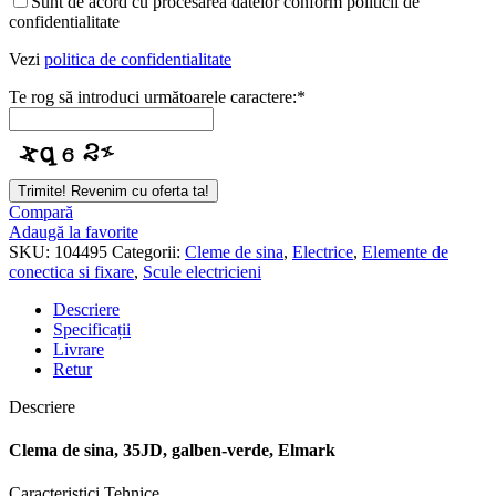
Sunt de acord cu procesarea datelor conform politicii de
confidentialitate
Vezi
politica de confidentialitate
Te rog să introduci următoarele caractere:
*
Phone
Trimite! Revenim cu oferta ta!
Number
*
Compară
Adaugă la favorite
SKU:
104495
Categorii:
Cleme de sina
,
Electrice
,
Elemente de
conectica si fixare
,
Scule electricieni
Descriere
Specificații
Livrare
Retur
Descriere
Clema de sina, 35JD, galben-verde, Elmark
Caracteristici Tehnice