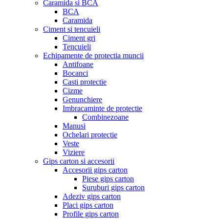
Caramida si BCA
BCA
Caramida
Ciment si tencuieli
Ciment gri
Tencuieli
Echipamente de protectia muncii
Antifoane
Bocanci
Casti protectie
Cizme
Genunchiere
Imbracaminte de protectie
Combinezoane
Manusi
Ochelari protectie
Veste
Viziere
Gips carton si accesorii
Accesorii gips carton
Piese gips carton
Suruburi gips carton
Adeziv gips carton
Placi gips carton
Profile gips carton