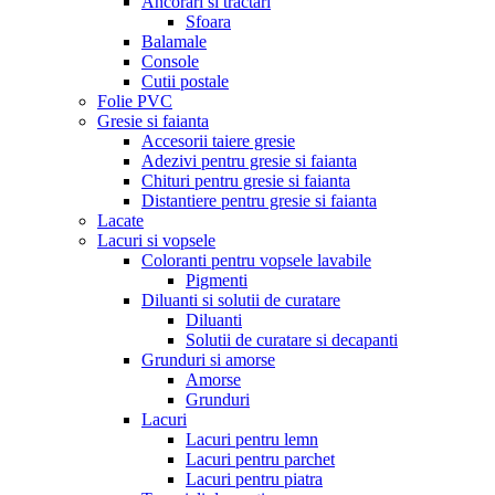
Ancorari si tractari
Sfoara
Balamale
Console
Cutii postale
Folie PVC
Gresie si faianta
Accesorii taiere gresie
Adezivi pentru gresie si faianta
Chituri pentru gresie si faianta
Distantiere pentru gresie si faianta
Lacate
Lacuri si vopsele
Coloranti pentru vopsele lavabile
Pigmenti
Diluanti si solutii de curatare
Diluanti
Solutii de curatare si decapanti
Grunduri si amorse
Amorse
Grunduri
Lacuri
Lacuri pentru lemn
Lacuri pentru parchet
Lacuri pentru piatra