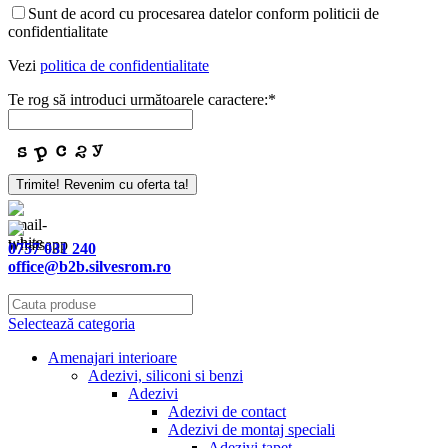
Sunt de acord cu procesarea datelor conform politicii de
confidentialitate
Vezi
politica de confidentialitate
Te rog să introduci următoarele caractere:
*
Trimite! Revenim cu oferta ta!
0757 031 240
office@b2b.silvesrom.ro
Selectează categoria
Amenajari interioare
Adezivi, siliconi si benzi
Adezivi
Adezivi de contact
Adezivi de montaj speciali
Adezivi tapet