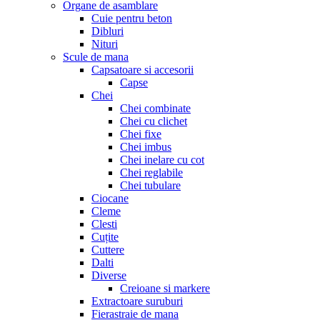
Organe de asamblare
Cuie pentru beton
Dibluri
Nituri
Scule de mana
Capsatoare si accesorii
Capse
Chei
Chei combinate
Chei cu clichet
Chei fixe
Chei imbus
Chei inelare cu cot
Chei reglabile
Chei tubulare
Ciocane
Cleme
Clesti
Cuțite
Cuttere
Dalti
Diverse
Creioane si markere
Extractoare suruburi
Fierastraie de mana