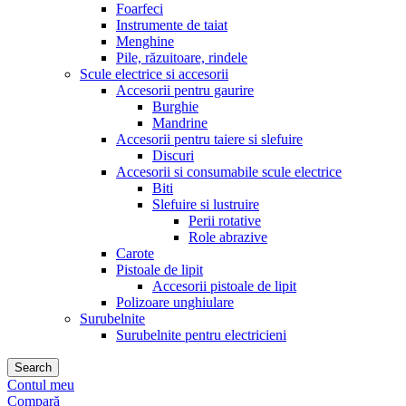
Foarfeci
Instrumente de taiat
Menghine
Pile, răzuitoare, rindele
Scule electrice si accesorii
Accesorii pentru gaurire
Burghie
Mandrine
Accesorii pentru taiere si slefuire
Discuri
Accesorii si consumabile scule electrice
Biti
Slefuire si lustruire
Perii rotative
Role abrazive
Carote
Pistoale de lipit
Accesorii pistoale de lipit
Polizoare unghiulare
Surubelnite
Surubelnite pentru electricieni
Search
Contul meu
Compară