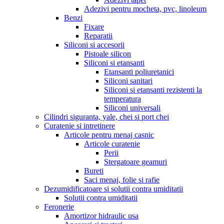
Adezivi pentru mocheta, pvc, linoleum
Benzi
Fixare
Reparatii
Siliconi si accesorii
Pistoale silicon
Siliconi si etansanti
Etansanti poliuretanici
Siliconi sanitari
Siliconi si etansanti rezistenti la
temperatura
Siliconi universali
Cilindri siguranta, yale, chei si port chei
Curatenie si intretinere
Articole pentru menaj casnic
Articole curatenie
Perii
Stergatoare geamuri
Bureti
Saci menaj, folie si rafie
Dezumidificatoare si solutii contra umiditatii
Solutii contra umiditatii
Feronerie
Amortizor hidraulic usa