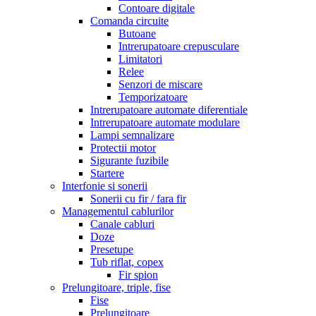
Contoare digitale
Comanda circuite
Butoane
Intrerupatoare crepusculare
Limitatori
Relee
Senzori de miscare
Temporizatoare
Intrerupatoare automate diferentiale
Intrerupatoare automate modulare
Lampi semnalizare
Protectii motor
Sigurante fuzibile
Startere
Interfonie si sonerii
Sonerii cu fir / fara fir
Managementul cablurilor
Canale cabluri
Doze
Presetupe
Tub riflat, copex
Fir spion
Prelungitoare, triple, fise
Fise
Prelungitoare