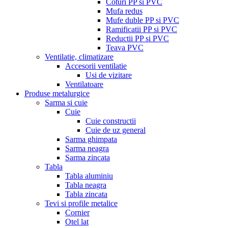
Coturi PP si PVC
Mufa redus
Mufe duble PP si PVC
Ramificatii PP si PVC
Reductii PP si PVC
Teava PVC
Ventilatie, climatizare
Accesorii ventilatie
Usi de vizitare
Ventilatoare
Produse metalurgice
Sarma si cuie
Cuie
Cuie constructii
Cuie de uz general
Sarma ghimpata
Sarma neagra
Sarma zincata
Tabla
Tabla aluminiu
Tabla neagra
Tabla zincata
Tevi si profile metalice
Cornier
Otel lat