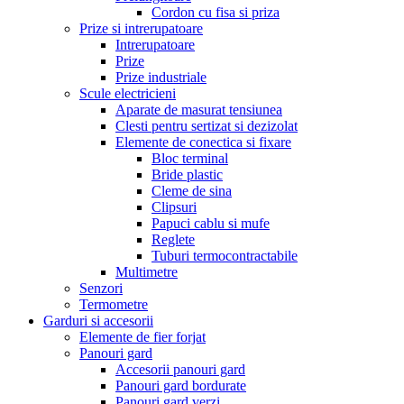
Cordon cu fisa si priza
Prize si intrerupatoare
Intrerupatoare
Prize
Prize industriale
Scule electricieni
Aparate de masurat tensiunea
Clesti pentru sertizat si dezizolat
Elemente de conectica si fixare
Bloc terminal
Bride plastic
Cleme de sina
Clipsuri
Papuci cablu si mufe
Reglete
Tuburi termocontractabile
Multimetre
Senzori
Termometre
Garduri si accesorii
Elemente de fier forjat
Panouri gard
Accesorii panouri gard
Panouri gard bordurate
Panouri gard verzi