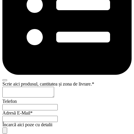
Company
Scrie aici produsul, cantitatea și zona de livrare.
*
Name
*
Telefon
Adresă E-Mail
*
Încarcă aici poze cu detalii