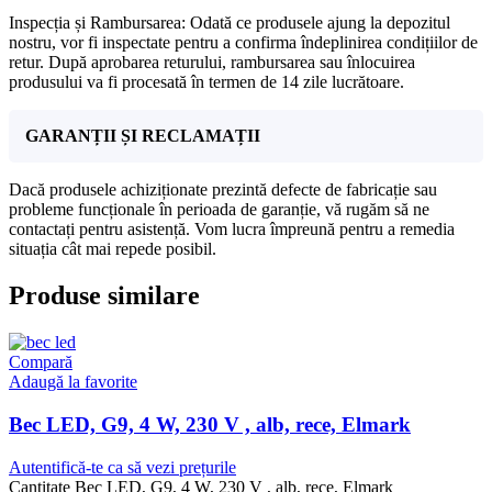
Inspecția și Rambursarea: Odată ce produsele ajung la depozitul
nostru, vor fi inspectate pentru a confirma îndeplinirea condițiilor de
retur. După aprobarea returului, rambursarea sau înlocuirea
produsului va fi procesată în termen de 14 zile lucrătoare.
GARANȚII ȘI RECLAMAȚII
Dacă produsele achiziționate prezintă defecte de fabricație sau
probleme funcționale în perioada de garanție, vă rugăm să ne
contactați pentru asistență. Vom lucra împreună pentru a remedia
situația cât mai repede posibil.
Produse similare
Compară
Adaugă la favorite
Bec LED, G9, 4 W, 230 V , alb, rece, Elmark
Autentifică-te ca să vezi prețurile
Cantitate Bec LED, G9, 4 W, 230 V , alb, rece, Elmark