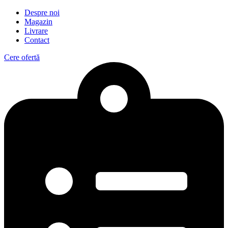
Despre noi
Magazin
Livrare
Contact
Cere ofertă