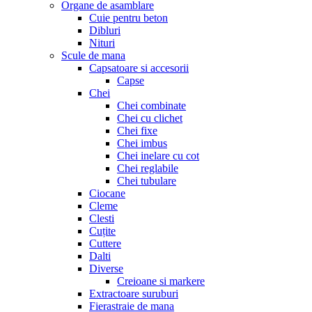
Organe de asamblare
Cuie pentru beton
Dibluri
Nituri
Scule de mana
Capsatoare si accesorii
Capse
Chei
Chei combinate
Chei cu clichet
Chei fixe
Chei imbus
Chei inelare cu cot
Chei reglabile
Chei tubulare
Ciocane
Cleme
Clesti
Cuțite
Cuttere
Dalti
Diverse
Creioane si markere
Extractoare suruburi
Fierastraie de mana