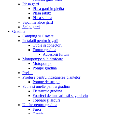
Plasa gard
Plasa gard impletita
Plasa rabitz
Plasa sudata
Sipci metalice gard
Stalpi gard
Gradina
Camping si Gratare
Instalatii pentru irigatii
Cuple si conectori
Furtun gradina
Accesorii furtun
Motopompe si hidrofoare
Motopompe
Pompe gradina
Prelate
Produse pentru intretinerea plantelor
Pompe de stropit
Scule si unelte pentru gradina
Fierastraie gradina
Foarfeci de tuns arbusti si gard viu
Topoare și securi
Unelte pentru gradina
Furci
Greble