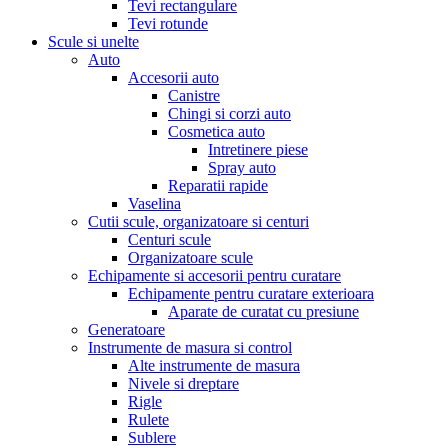
Tevi rectangulare
Tevi rotunde
Scule si unelte
Auto
Accesorii auto
Canistre
Chingi si corzi auto
Cosmetica auto
Intretinere piese
Spray auto
Reparatii rapide
Vaselina
Cutii scule, organizatoare si centuri
Centuri scule
Organizatoare scule
Echipamente si accesorii pentru curatare
Echipamente pentru curatare exterioara
Aparate de curatat cu presiune
Generatoare
Instrumente de masura si control
Alte instrumente de masura
Nivele si dreptare
Rigle
Rulete
Sublere