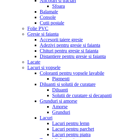
Ancorari si tractari
Sfoara
Balamale
Console
Cutii postale
Folie PVC
Gresie si faianta
Accesorii taiere gresie
Adezivi pentru gresie si faianta
Chituri pentru gresie si faianta
Distantiere pentru gresie si faianta
Lacate
Lacuri si vopsele
Coloranti pentru vopsele lavabile
Pigmenti
Diluanti si solutii de curatare
Diluanti
Solutii de curatare si decapanti
Grunduri si amorse
Amorse
Grunduri
Lacuri
Lacuri pentru lemn
Lacuri pentru parchet
Lacuri pentru piatra