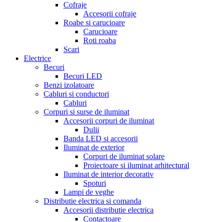
Cofraje
Accesorii cofraje
Roabe si carucioare
Carucioare
Roti roaba
Scari
Electrice
Becuri
Becuri LED
Benzi izolatoare
Cabluri si conductori
Cabluri
Corpuri si surse de iluminat
Accesorii corpuri de iluminat
Dulii
Banda LED si accesorii
Iluminat de exterior
Corpuri de iluminat solare
Proiectoare si iluminat arhitectural
Iluminat de interior decorativ
Spoturi
Lampi de veghe
Distributie electrica si comanda
Accesorii distributie electrica
Contactoare