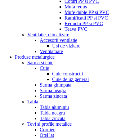
Coturi PP si PVC
Mufa redus
Mufe duble PP si PVC
Ramificatii PP si PVC
Reductii PP si PVC
Teava PVC
Ventilatie, climatizare
Accesorii ventilatie
Usi de vizitare
Ventilatoare
Produse metalurgice
Sarma si cuie
Cuie
Cuie constructii
Cuie de uz general
Sarma ghimpata
Sarma neagra
Sarma zincata
Tabla
Tabla aluminiu
Tabla neagra
Tabla zincata
Tevi si profile metalice
Cornier
Otel lat