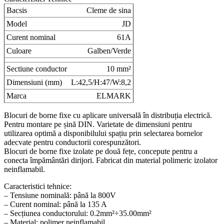
Bacsis
Cleme de sina
Model
JD
Curent nominal
61A
Culoare
Galben/Verde
Sectiune conductor
10 mm²
Dimensiuni (mm)
L:42,5/H:47/W:8,2
Marca
ELMARK
Blocuri de borne fixe cu aplicare universală în distribuția electrică.
Pentru montare pe șină DIN. Varietate de dimensiuni pentru
utilizarea optimă a disponibilului spațiu prin selectarea bornelor
adecvate pentru conductorii corespunzători.
Blocuri de borne fixe izolate pe două fețe, concepute pentru a
conecta împământări dirijori. Fabricat din material polimeric izolator
neinflamabil.
Caracteristici tehnice:
– Tensiune nominală: până la 800V
– Curent nominal: până la 135 A
– Secțiunea conductorului: 0.2mm²÷35.00mm²
– Material: polimer neinflamabil