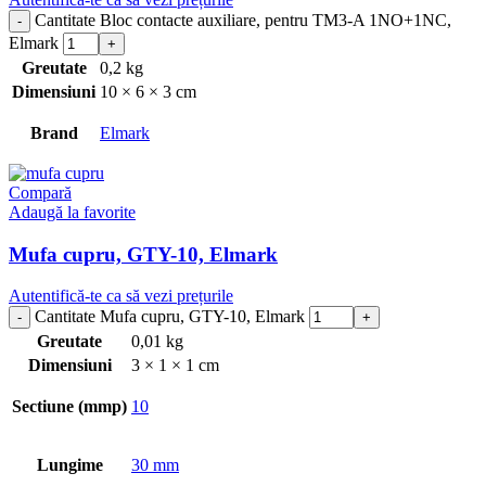
Cantitate Bloc contacte auxiliare, pentru TM3-A 1NO+1NC,
Elmark
Greutate
0,2 kg
Dimensiuni
10 × 6 × 3 cm
Brand
Elmark
Compară
Adaugă la favorite
Mufa cupru, GTY-10, Elmark
Autentifică-te ca să vezi prețurile
Cantitate Mufa cupru, GTY-10, Elmark
Greutate
0,01 kg
Dimensiuni
3 × 1 × 1 cm
Sectiune (mmp)
10
Lungime
30 mm