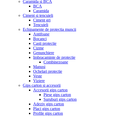
Caramida si BCA
BCA
Caramida
Ciment si tencuieli
Ciment gri
Tencuieli
Echipamente de protectia muncii
Antifoane
Bocanci
Casti protectie
Cizme
Genunchiere
Imbracaminte de protectie
Combinezoane
Manusi
Ochelari protectie
Veste
Viziere
Gips carton si accesorii
Accesorii gips carton
Piese gips carton
Suruburi gips carton
Adeziv gips carton
Placi gips carton
Profile gips carton