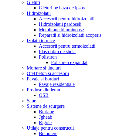
Gleturi
Gleturi pe baza de ipsos
Hidroizolatii
Accesorii pentru hidroizolatii
Hidroizolatii pardoseli
Membrane bituminoase
Reparatii si hidroizolatii acoperis
Izolatii termice
Accesorii pentru termoizolatii
Plasa fibra de sticla
Polistiren
Polistiren expandat
Mortare si tinciuri
Otel beton si accesorii
Pavaje si borduri
Pavaje rezidentiale
Produse din lemn
OSB
Sape
Sisteme de scurgere
Burlane
Jgheab
Rigole
Utilaje pentru constructii
Betoniere