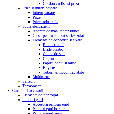
Cordon cu fisa si priza
Prize si intrerupatoare
Intrerupatoare
Prize
Prize industriale
Scule electricieni
Aparate de masurat tensiunea
Clesti pentru sertizat si dezizolat
Elemente de conectica si fixare
Bloc terminal
Bride plastic
Cleme de sina
Clipsuri
Papuci cablu si mufe
Reglete
Tuburi termocontractabile
Multimetre
Senzori
Termometre
Garduri si accesorii
Elemente de fier forjat
Panouri gard
Accesorii panouri gard
Panouri gard bordurate
Panouri gard verzi