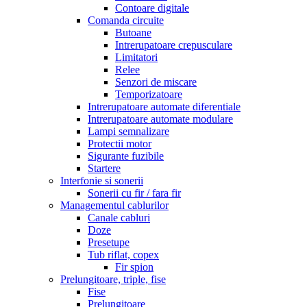
Contoare digitale
Comanda circuite
Butoane
Intrerupatoare crepusculare
Limitatori
Relee
Senzori de miscare
Temporizatoare
Intrerupatoare automate diferentiale
Intrerupatoare automate modulare
Lampi semnalizare
Protectii motor
Sigurante fuzibile
Startere
Interfonie si sonerii
Sonerii cu fir / fara fir
Managementul cablurilor
Canale cabluri
Doze
Presetupe
Tub riflat, copex
Fir spion
Prelungitoare, triple, fise
Fise
Prelungitoare