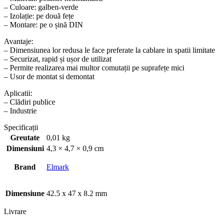
– Culoare: galben-verde
– Izolație: pe două fețe
– Montare: pe o șină DIN
Avantaje:
– Dimensiunea lor redusa le face preferate la cablare in spatii limitate
– Securizat, rapid și ușor de utilizat
– Permite realizarea mai multor comutații pe suprafețe mici
– Usor de montat si demontat
Aplicatii:
– Clădiri publice
– Industrie
Specificații
Greutate
0,01 kg
Dimensiuni
4,3 × 4,7 × 0,9 cm
Brand
Elmark
Dimensiune
42.5 x 47 x 8.2 mm
Livrare