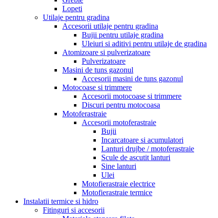
Lopeti
Utilaje pentru gradina
Accesorii utilaje pentru gradina
Bujii pentru utilaje gradina
Uleiuri si aditivi pentru utilaje de gradina
Atomizoare si pulverizatoare
Pulverizatoare
Masini de tuns gazonul
Accesorii masini de tuns gazonul
Motocoase si trimmere
Accesorii motocoase si trimmere
Discuri pentru motocoasa
Motoferastraie
Accesorii motoferastraie
Bujii
Incarcatoare si acumulatori
Lanturi drujbe / motoferastraie
Scule de ascutit lanturi
Sine lanturi
Ulei
Motofierastraie electrice
Motofierastraie termice
Instalatii termice si hidro
Fitinguri si accesorii