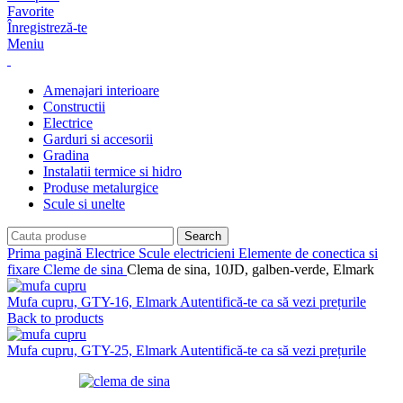
Favorite
Înregistreză-te
Meniu
Amenajari interioare
Constructii
Electrice
Garduri si accesorii
Gradina
Instalatii termice si hidro
Produse metalurgice
Scule si unelte
Search
Prima pagină
Electrice
Scule electricieni
Elemente de conectica si
fixare
Cleme de sina
Clema de sina, 10JD, galben-verde, Elmark
Mufa cupru, GTY-16, Elmark
Autentifică-te ca să vezi prețurile
Back to products
Mufa cupru, GTY-25, Elmark
Autentifică-te ca să vezi prețurile