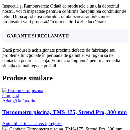
Inspecția și Rambursarea: Odată ce produsele ajung la depozitul
nostru, vor fi inspectate pentru a confirma îndeplinirea condițiilor de
retur. După aprobarea returului, rambursarea sau înlocuirea
produsului va fi procesată în termen de 14 zile lucrătoare.
GARANȚII ȘI RECLAMAȚII
Dacă produsele achiziționate prezintă defecte de fabricație sau
probleme funcționale în perioada de garanție, vă rugăm să ne
contactați pentru asistență. Vom lucra împreună pentru a remedia
situația cât mai repede posibil.
Produse similare
Compară
Adaugă la favorite
Termometru piscina, TMS-175, Strend Pro, 300 mm
Autentifică-te ca să vezi prețurile
Cantitate Termometru piscina, TMS-175, Strend Pro, 300 mm