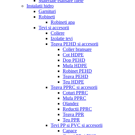
Materiale etansare filete
Instalatii hidro
Garnituri
Robineti
Robineti apa
Tevi si accesorii
Coliere
Izolatie tevi
Teava PEHD si accesorii
Colier bransare
Cot HDPE
Dop PEHD
Mufa HDPE
Robinet PEHD
Teava PEHD
Teu HDPE
Teava PPRC si accesorii
Coturi PPRC
Mufa PPRC
Olandez
Reductii PPRC
Teava PPR
Teu PPR
Tevi PP si PVC si accesorii
Capace