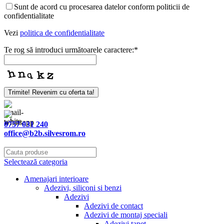
Sunt de acord cu procesarea datelor conform politicii de
confidentialitate
Vezi
politica de confidentialitate
Te rog să introduci următoarele caractere:
*
Trimite! Revenim cu oferta ta!
0757 031 240
office@b2b.silvesrom.ro
Selectează categoria
Amenajari interioare
Adezivi, siliconi si benzi
Adezivi
Adezivi de contact
Adezivi de montaj speciali
Adezivi tapet