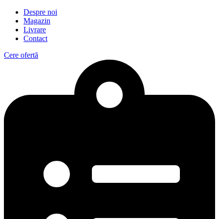
Despre noi
Magazin
Livrare
Contact
Cere ofertă