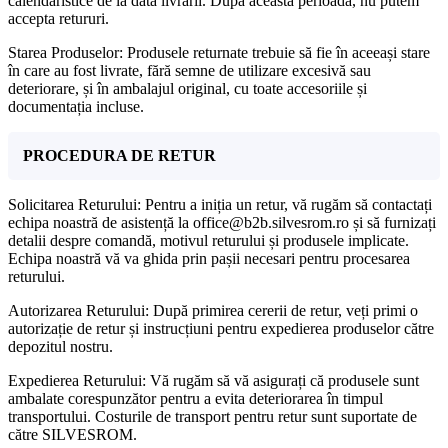
calendaristice de la data livrării. După această perioadă, nu putem
accepta retururi.
Starea Produselor: Produsele returnate trebuie să fie în aceeași stare
în care au fost livrate, fără semne de utilizare excesivă sau
deteriorare, și în ambalajul original, cu toate accesoriile și
documentația incluse.
PROCEDURA DE RETUR
Solicitarea Returului: Pentru a iniția un retur, vă rugăm să contactați
echipa noastră de asistență la office@b2b.silvesrom.ro și să furnizați
detalii despre comandă, motivul returului și produsele implicate.
Echipa noastră vă va ghida prin pașii necesari pentru procesarea
returului.
Autorizarea Returului: După primirea cererii de retur, veți primi o
autorizație de retur și instrucțiuni pentru expedierea produselor către
depozitul nostru.
Expedierea Returului: Vă rugăm să vă asigurați că produsele sunt
ambalate corespunzător pentru a evita deteriorarea în timpul
transportului. Costurile de transport pentru retur sunt suportate de
către SILVESROM.