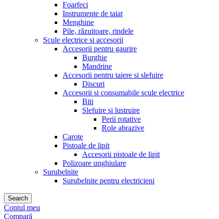
Foarfeci
Instrumente de taiat
Menghine
Pile, răzuitoare, rindele
Scule electrice si accesorii
Accesorii pentru gaurire
Burghie
Mandrine
Accesorii pentru taiere si slefuire
Discuri
Accesorii si consumabile scule electrice
Biti
Slefuire si lustruire
Perii rotative
Role abrazive
Carote
Pistoale de lipit
Accesorii pistoale de lipit
Polizoare unghiulare
Surubelnite
Surubelnite pentru electricieni
Search
Contul meu
Compară