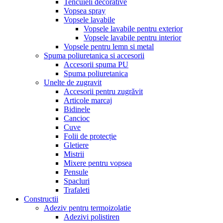
Tencuieli decorative
Vopsea spray
Vopsele lavabile
Vopsele lavabile pentru exterior
Vopsele lavabile pentru interior
Vopsele pentru lemn si metal
Spuma poliuretanica si accesorii
Accesorii spuma PU
Spuma poliuretanica
Unelte de zugravit
Accesorii pentru zugrăvit
Articole marcaj
Bidinele
Cancioc
Cuve
Folii de protecție
Gletiere
Mistrii
Mixere pentru vopsea
Pensule
Spacluri
Trafaleti
Constructii
Adeziv pentru termoizolatie
Adezivi polistiren