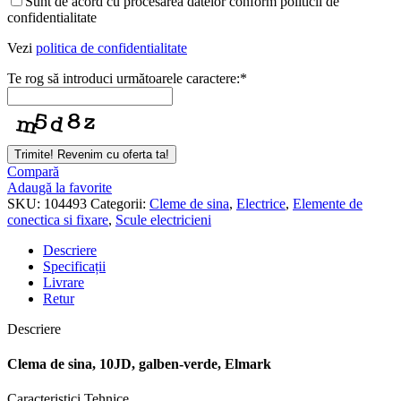
Sunt de acord cu procesarea datelor conform politicii de
confidentialitate
Vezi
politica de confidentialitate
Te rog să introduci următoarele caractere:
*
Trimite! Revenim cu oferta ta!
Compară
Adaugă la favorite
SKU:
104493
Categorii:
Cleme de sina
,
Electrice
,
Elemente de
conectica si fixare
,
Scule electricieni
Descriere
Specificații
Livrare
Retur
Descriere
Clema de sina, 10JD, galben-verde, Elmark
Caracteristici Tehnice