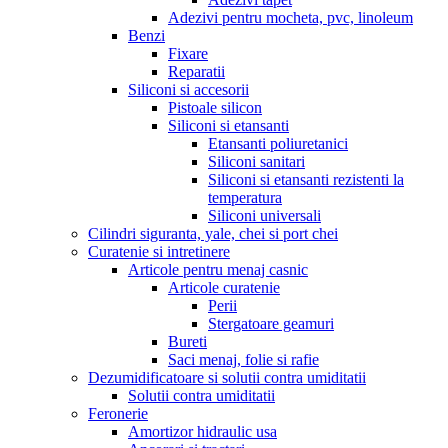
Adezivi pentru mocheta, pvc, linoleum
Benzi
Fixare
Reparatii
Siliconi si accesorii
Pistoale silicon
Siliconi si etansanti
Etansanti poliuretanici
Siliconi sanitari
Siliconi si etansanti rezistenti la
temperatura
Siliconi universali
Cilindri siguranta, yale, chei si port chei
Curatenie si intretinere
Articole pentru menaj casnic
Articole curatenie
Perii
Stergatoare geamuri
Bureti
Saci menaj, folie si rafie
Dezumidificatoare si solutii contra umiditatii
Solutii contra umiditatii
Feronerie
Amortizor hidraulic usa