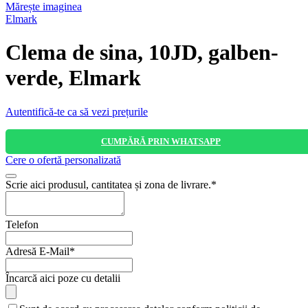
Mărește imaginea
Elmark
Clema de sina, 10JD, galben-
verde, Elmark
Autentifică-te ca să vezi prețurile
CUMPĂRĂ PRIN WHATSAPP
Cere o ofertă personalizată
Scrie aici produsul, cantitatea și zona de livrare.
*
Telefon
Adresă E-Mail
*
Your
Încarcă aici poze cu detalii
Website
*