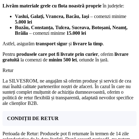
Livrăm materiale grele cu flota noastră proprie
în județele:
Vaslui, Galați, Vrancea, Bacău, Iași
– comenzi minime
5.000 lei
Buzău, Constanța, Tulcea, Suceava, Botoșani, Neamț,
Brăila
– comenzi minime
15.000 lei
Astfel, asigurăm
transport sigur
și
livrare la timp
.
Pentru
produsele care pot fi livrate prin curier
, oferim
livrare
gratuită
la comenzi de
minim 500 lei
, oriunde în țară.
Retur
La SILVESROM, ne angajăm să oferim produse și servicii de cea
mai înaltă calitate partenerilor noștri de afaceri. În cazul în care nu
sunteți complet mulțumit de achiziția dumneavoastră, oferim o
politică de retur flexibilă și transparentă, adaptată nevoilor specifice
ale clienților B2B.
CONDIȚII DE RETUR
Perioada de Retur: Produsele pot fi returnate în termen de 14 zile