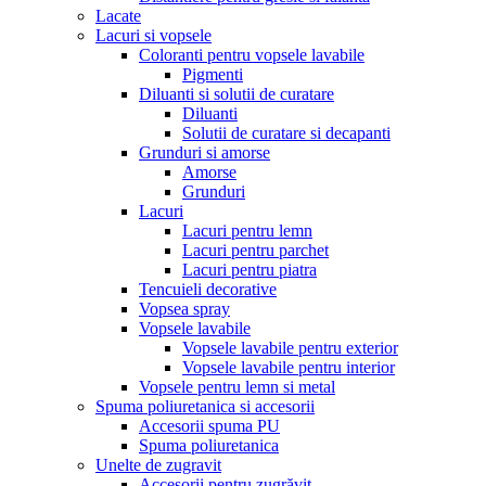
Lacate
Lacuri si vopsele
Coloranti pentru vopsele lavabile
Pigmenti
Diluanti si solutii de curatare
Diluanti
Solutii de curatare si decapanti
Grunduri si amorse
Amorse
Grunduri
Lacuri
Lacuri pentru lemn
Lacuri pentru parchet
Lacuri pentru piatra
Tencuieli decorative
Vopsea spray
Vopsele lavabile
Vopsele lavabile pentru exterior
Vopsele lavabile pentru interior
Vopsele pentru lemn si metal
Spuma poliuretanica si accesorii
Accesorii spuma PU
Spuma poliuretanica
Unelte de zugravit
Accesorii pentru zugrăvit