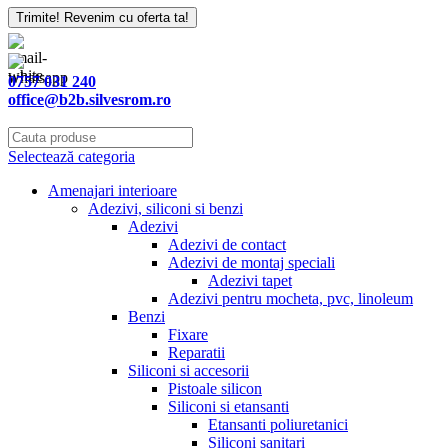
Trimite! Revenim cu oferta ta!
Contact
Email
*
0757 031 240
office@b2b.silvesrom.ro
Selectează categoria
Amenajari interioare
Adezivi, siliconi si benzi
Adezivi
Adezivi de contact
Adezivi de montaj speciali
Adezivi tapet
Adezivi pentru mocheta, pvc, linoleum
Benzi
Fixare
Reparatii
Siliconi si accesorii
Pistoale silicon
Siliconi si etansanti
Etansanti poliuretanici
Siliconi sanitari