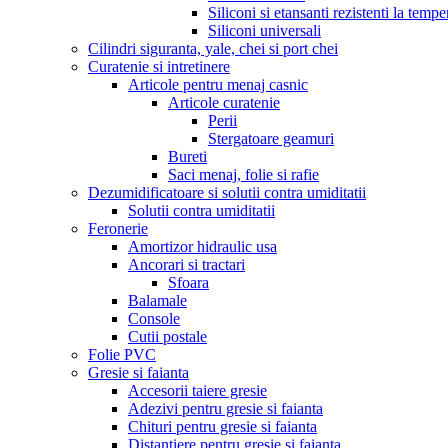
Siliconi si etansanti rezistenti la tempe
Siliconi universali
Cilindri siguranta, yale, chei si port chei
Curatenie si intretinere
Articole pentru menaj casnic
Articole curatenie
Perii
Stergatoare geamuri
Bureti
Saci menaj, folie si rafie
Dezumidificatoare si solutii contra umiditatii
Solutii contra umiditatii
Feronerie
Amortizor hidraulic usa
Ancorari si tractari
Sfoara
Balamale
Console
Cutii postale
Folie PVC
Gresie si faianta
Accesorii taiere gresie
Adezivi pentru gresie si faianta
Chituri pentru gresie si faianta
Distantiere pentru gresie si faianta