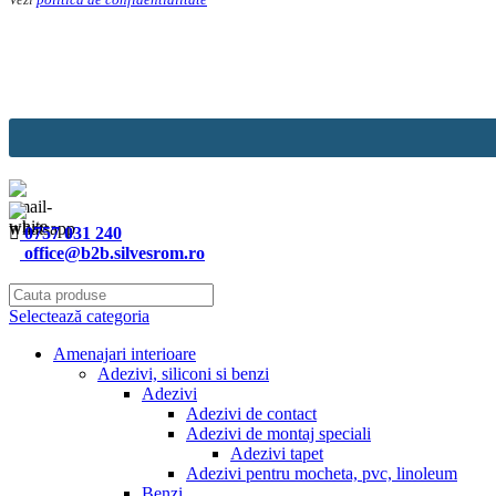
Company
Name
*
0757 031 240
office@b2b.silvesrom.ro
Selectează categoria
Amenajari interioare
Adezivi, siliconi si benzi
Adezivi
Adezivi de contact
Adezivi de montaj speciali
Adezivi tapet
Adezivi pentru mocheta, pvc, linoleum
Benzi