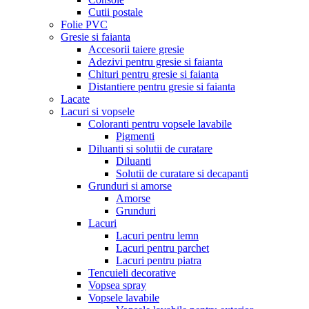
Cutii postale
Folie PVC
Gresie si faianta
Accesorii taiere gresie
Adezivi pentru gresie si faianta
Chituri pentru gresie si faianta
Distantiere pentru gresie si faianta
Lacate
Lacuri si vopsele
Coloranti pentru vopsele lavabile
Pigmenti
Diluanti si solutii de curatare
Diluanti
Solutii de curatare si decapanti
Grunduri si amorse
Amorse
Grunduri
Lacuri
Lacuri pentru lemn
Lacuri pentru parchet
Lacuri pentru piatra
Tencuieli decorative
Vopsea spray
Vopsele lavabile