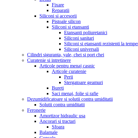
Fixare
Reparatii
Siliconi si accesorii
Pistoale silicon
Siliconi si etansanti
Etansanti poliuretanici
Siliconi sanitari
Siliconi si etansanti rezistenti la tempe
Siliconi universali
Cilindri siguranta, yale, chei si port chei
Curatenie si intretinere
Articole pentru menaj casnic
Articole curatenie
Perii
Stergatoare geamuri
Bureti
Saci menaj, folie si rafie
Dezumidificatoare si solutii contra umiditatii
Solutii contra umiditatii
Feronerie
Amortizor hidraulic usa
Ancorari si tractari
Sfoara
Balamale
Console