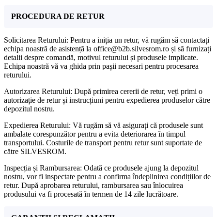
PROCEDURA DE RETUR
Solicitarea Returului: Pentru a iniția un retur, vă rugăm să contactați
echipa noastră de asistență la office@b2b.silvesrom.ro și să furnizați
detalii despre comandă, motivul returului și produsele implicate.
Echipa noastră vă va ghida prin pașii necesari pentru procesarea
returului.
Autorizarea Returului: După primirea cererii de retur, veți primi o
autorizație de retur și instrucțiuni pentru expedierea produselor către
depozitul nostru.
Expedierea Returului: Vă rugăm să vă asigurați că produsele sunt
ambalate corespunzător pentru a evita deteriorarea în timpul
transportului. Costurile de transport pentru retur sunt suportate de
către SILVESROM.
Inspecția și Rambursarea: Odată ce produsele ajung la depozitul
nostru, vor fi inspectate pentru a confirma îndeplinirea condițiilor de
retur. După aprobarea returului, rambursarea sau înlocuirea
produsului va fi procesată în termen de 14 zile lucrătoare.