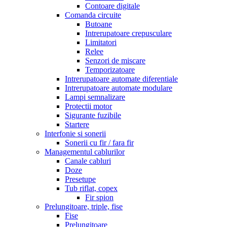
Contoare digitale
Comanda circuite
Butoane
Intrerupatoare crepusculare
Limitatori
Relee
Senzori de miscare
Temporizatoare
Intrerupatoare automate diferentiale
Intrerupatoare automate modulare
Lampi semnalizare
Protectii motor
Sigurante fuzibile
Startere
Interfonie si sonerii
Sonerii cu fir / fara fir
Managementul cablurilor
Canale cabluri
Doze
Presetupe
Tub riflat, copex
Fir spion
Prelungitoare, triple, fise
Fise
Prelungitoare