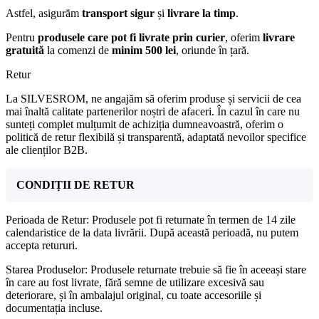
Astfel, asigurăm
transport sigur
și
livrare la timp
.
Pentru
produsele care pot fi livrate prin curier
, oferim
livrare
gratuită
la comenzi de
minim 500 lei
, oriunde în țară.
Retur
La SILVESROM, ne angajăm să oferim produse și servicii de cea
mai înaltă calitate partenerilor noștri de afaceri. În cazul în care nu
sunteți complet mulțumit de achiziția dumneavoastră, oferim o
politică de retur flexibilă și transparentă, adaptată nevoilor specifice
ale clienților B2B.
CONDIȚII DE RETUR
Perioada de Retur: Produsele pot fi returnate în termen de 14 zile
calendaristice de la data livrării. După această perioadă, nu putem
accepta retururi.
Starea Produselor: Produsele returnate trebuie să fie în aceeași stare
în care au fost livrate, fără semne de utilizare excesivă sau
deteriorare, și în ambalajul original, cu toate accesoriile și
documentația incluse.