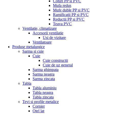
Coturi PP si PVC
Mufa redus
Mufe duble PP si PVC
Ramificatii PP si PVC
Reductii PP si PVC
Teava PVC
Ventilatie, climatizare
Accesorii ventilatie
Usi de vizitare
Ventilatoare
Produse metalurgice
Sarma si cuie
Cuie
Cuie constructii
Cuie de uz general
Sarma ghimpata
Sarma neagra
Sarma zincata
Tabla
Tabla aluminiu
Tabla neagra
Tabla zincata
Tevi si profile metalice
Cornier
Otel lat