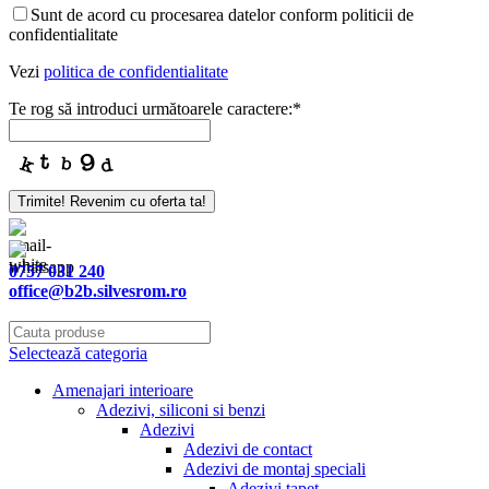
Website
Sunt de acord cu procesarea datelor conform politicii de
URL
*
confidentialitate
Vezi
politica de confidentialitate
Te rog să introduci următoarele caractere:
*
Trimite! Revenim cu oferta ta!
0757 031 240
office@b2b.silvesrom.ro
Selectează categoria
Amenajari interioare
Adezivi, siliconi si benzi
Adezivi
Adezivi de contact
Adezivi de montaj speciali
Adezivi tapet