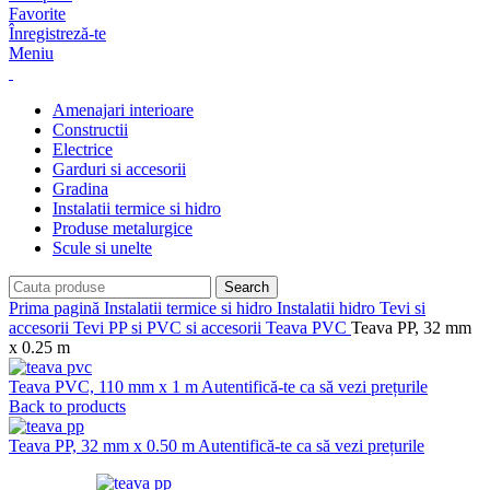
Favorite
Înregistreză-te
Meniu
Amenajari interioare
Constructii
Electrice
Garduri si accesorii
Gradina
Instalatii termice si hidro
Produse metalurgice
Scule si unelte
Search
Prima pagină
Instalatii termice si hidro
Instalatii hidro
Tevi si
accesorii
Tevi PP si PVC si accesorii
Teava PVC
Teava PP, 32 mm
x 0.25 m
Teava PVC, 110 mm x 1 m
Autentifică-te ca să vezi prețurile
Back to products
Teava PP, 32 mm x 0.50 m
Autentifică-te ca să vezi prețurile