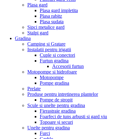
Plasa gard
Plasa gard impletita
Plasa rabitz
Plasa sudata
Sipci metalice gard
Stalpi gard
Gradina
Camping si Gratare
Instalatii pentru irigatii
Cuple si conectori
Furtun gradina
Accesorii furtun
Motopompe si hidrofoare
Motopompe
Pompe gradina
Prelate
Produse pentru intretinerea plantelor
Pompe de stropit
Scule si unelte pentru gradina
Fierastraie gradina
Foarfeci de tuns arbusti si gard viu
Topoare și securi
Unelte pentru gradina
Furci
Greble