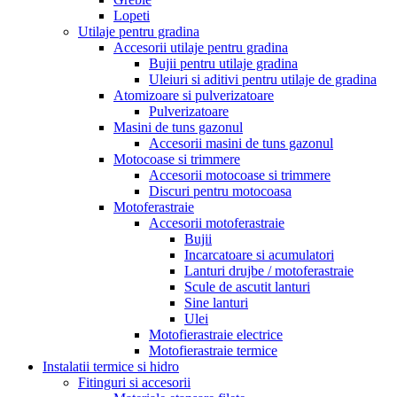
Lopeti
Utilaje pentru gradina
Accesorii utilaje pentru gradina
Bujii pentru utilaje gradina
Uleiuri si aditivi pentru utilaje de gradina
Atomizoare si pulverizatoare
Pulverizatoare
Masini de tuns gazonul
Accesorii masini de tuns gazonul
Motocoase si trimmere
Accesorii motocoase si trimmere
Discuri pentru motocoasa
Motoferastraie
Accesorii motoferastraie
Bujii
Incarcatoare si acumulatori
Lanturi drujbe / motoferastraie
Scule de ascutit lanturi
Sine lanturi
Ulei
Motofierastraie electrice
Motofierastraie termice
Instalatii termice si hidro
Fitinguri si accesorii