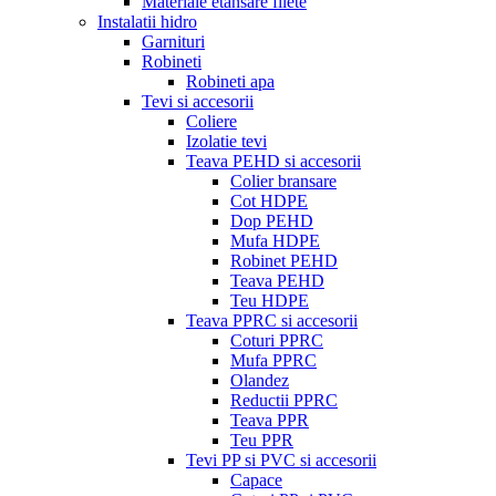
Materiale etansare filete
Instalatii hidro
Garnituri
Robineti
Robineti apa
Tevi si accesorii
Coliere
Izolatie tevi
Teava PEHD si accesorii
Colier bransare
Cot HDPE
Dop PEHD
Mufa HDPE
Robinet PEHD
Teava PEHD
Teu HDPE
Teava PPRC si accesorii
Coturi PPRC
Mufa PPRC
Olandez
Reductii PPRC
Teava PPR
Teu PPR
Tevi PP si PVC si accesorii
Capace