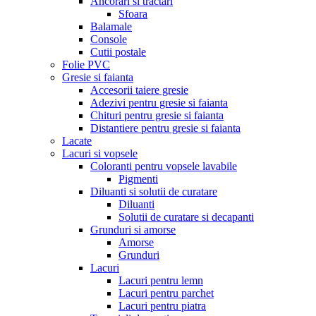
Ancorari si tractari
Sfoara
Balamale
Console
Cutii postale
Folie PVC
Gresie si faianta
Accesorii taiere gresie
Adezivi pentru gresie si faianta
Chituri pentru gresie si faianta
Distantiere pentru gresie si faianta
Lacate
Lacuri si vopsele
Coloranti pentru vopsele lavabile
Pigmenti
Diluanti si solutii de curatare
Diluanti
Solutii de curatare si decapanti
Grunduri si amorse
Amorse
Grunduri
Lacuri
Lacuri pentru lemn
Lacuri pentru parchet
Lacuri pentru piatra