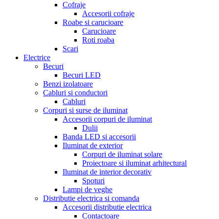
Cofraje
Accesorii cofraje
Roabe si carucioare
Carucioare
Roti roaba
Scari
Electrice
Becuri
Becuri LED
Benzi izolatoare
Cabluri si conductori
Cabluri
Corpuri si surse de iluminat
Accesorii corpuri de iluminat
Dulii
Banda LED si accesorii
Iluminat de exterior
Corpuri de iluminat solare
Proiectoare si iluminat arhitectural
Iluminat de interior decorativ
Spoturi
Lampi de veghe
Distributie electrica si comanda
Accesorii distributie electrica
Contactoare