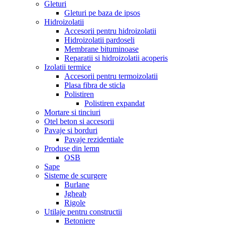
Gleturi
Gleturi pe baza de ipsos
Hidroizolatii
Accesorii pentru hidroizolatii
Hidroizolatii pardoseli
Membrane bituminoase
Reparatii si hidroizolatii acoperis
Izolatii termice
Accesorii pentru termoizolatii
Plasa fibra de sticla
Polistiren
Polistiren expandat
Mortare si tinciuri
Otel beton si accesorii
Pavaje si borduri
Pavaje rezidentiale
Produse din lemn
OSB
Sape
Sisteme de scurgere
Burlane
Jgheab
Rigole
Utilaje pentru constructii
Betoniere