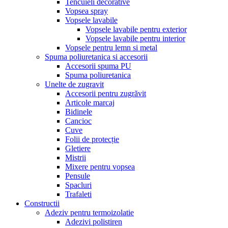
Tencuieli decorative
Vopsea spray
Vopsele lavabile
Vopsele lavabile pentru exterior
Vopsele lavabile pentru interior
Vopsele pentru lemn si metal
Spuma poliuretanica si accesorii
Accesorii spuma PU
Spuma poliuretanica
Unelte de zugravit
Accesorii pentru zugrăvit
Articole marcaj
Bidinele
Cancioc
Cuve
Folii de protecție
Gletiere
Mistrii
Mixere pentru vopsea
Pensule
Spacluri
Trafaleti
Constructii
Adeziv pentru termoizolatie
Adezivi polistiren