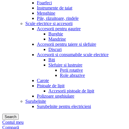
Foarfeci
Instrumente de taiat
Menghine
Pile, răzuitoare, rindele
Scule electrice si accesorii
Accesorii pentru gaurire
Burghie
Mandrine
Accesorii pentru taiere si slefuire
Discuri
Accesorii si consumabile scule electrice
Biti
Slefuire si lustruire
Perii rotative
Role abrazive
Carote
Pistoale de lipit
Accesorii pistoale de lipit
Polizoare unghiulare
Surubelnite
Surubelnite pentru electricieni
Search
Contul meu
Compară