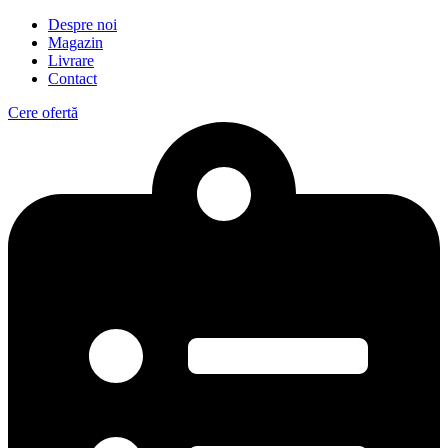
Despre noi
Magazin
Livrare
Contact
Cere ofertă