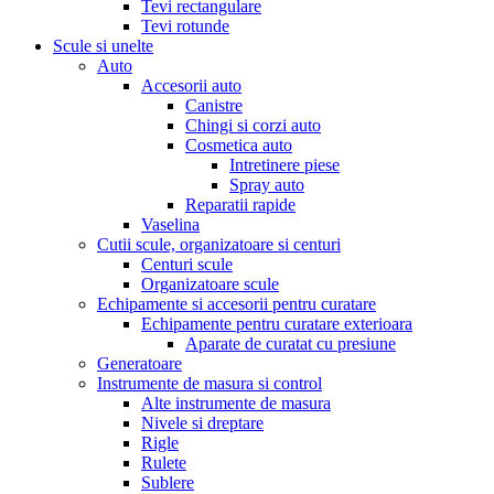
Tevi rectangulare
Tevi rotunde
Scule si unelte
Auto
Accesorii auto
Canistre
Chingi si corzi auto
Cosmetica auto
Intretinere piese
Spray auto
Reparatii rapide
Vaselina
Cutii scule, organizatoare si centuri
Centuri scule
Organizatoare scule
Echipamente si accesorii pentru curatare
Echipamente pentru curatare exterioara
Aparate de curatat cu presiune
Generatoare
Instrumente de masura si control
Alte instrumente de masura
Nivele si dreptare
Rigle
Rulete
Sublere