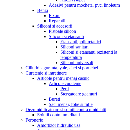
Adezivi pentru mocheta, pvc, linoleum
Benzi
Fixare
Reparatii
Siliconi si accesorii
Pistoale silicon
Siliconi si etansanti
Etansanti poliuretanici
Siliconi sanitari
Siliconi si etansanti rezistenti la
temperatura
Siliconi universali
Cilindri siguranta, yale, chei si port chei
Curatenie si intretinere
Articole pentru menaj casnic
Articole curatenie
Perii
Stergatoare geamuri
Bureti
Saci menaj, folie si rafie
Dezumidificatoare si solutii contra umiditatii
Solutii contra umiditatii
Feronerie
Amortizor hidraulic usa