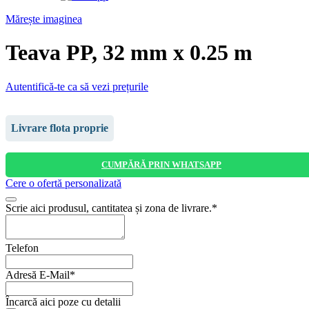
Mărește imaginea
Teava PP, 32 mm x 0.25 m
Autentifică-te ca să vezi prețurile
Livrare flota proprie
CUMPĂRĂ PRIN WHATSAPP
Cere o ofertă personalizată
Scrie aici produsul, cantitatea și zona de livrare.
*
Telefon
Adresă E-Mail
*
Your
Încarcă aici poze cu detalii