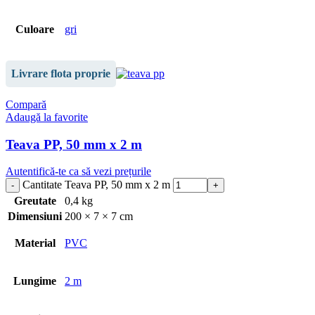
Culoare
gri
Livrare flota proprie
Compară
Adaugă la favorite
Teava PP, 50 mm x 2 m
Autentifică-te ca să vezi prețurile
Cantitate Teava PP, 50 mm x 2 m
Greutate
0,4 kg
Dimensiuni
200 × 7 × 7 cm
Material
PVC
Lungime
2 m