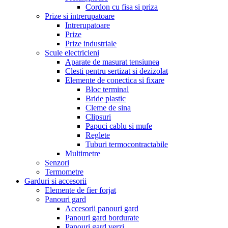
Cordon cu fisa si priza
Prize si intrerupatoare
Intrerupatoare
Prize
Prize industriale
Scule electricieni
Aparate de masurat tensiunea
Clesti pentru sertizat si dezizolat
Elemente de conectica si fixare
Bloc terminal
Bride plastic
Cleme de sina
Clipsuri
Papuci cablu si mufe
Reglete
Tuburi termocontractabile
Multimetre
Senzori
Termometre
Garduri si accesorii
Elemente de fier forjat
Panouri gard
Accesorii panouri gard
Panouri gard bordurate
Panouri gard verzi