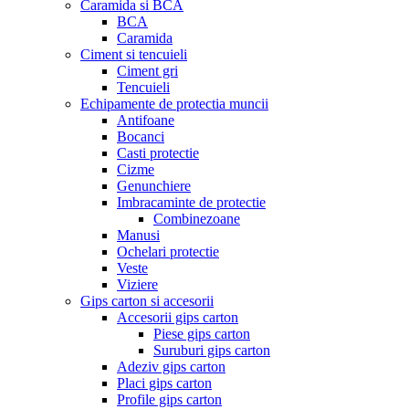
Caramida si BCA
BCA
Caramida
Ciment si tencuieli
Ciment gri
Tencuieli
Echipamente de protectia muncii
Antifoane
Bocanci
Casti protectie
Cizme
Genunchiere
Imbracaminte de protectie
Combinezoane
Manusi
Ochelari protectie
Veste
Viziere
Gips carton si accesorii
Accesorii gips carton
Piese gips carton
Suruburi gips carton
Adeziv gips carton
Placi gips carton
Profile gips carton