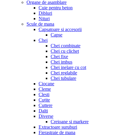
Organe de asamblare
Cuie pentru beton
Dibluri
Nituri
Scule de mana
Capsatoare si accesorii
Capse
Chei
Chei combinate
Chei cu clichet
Chei fixe
Chei imbus
Chei inelare cu cot
Chei reglabile
Chei tubulare
Ciocane
Cleme
Clesti
Cuțite
Cuttere
Dalti
Diverse
Creioane si markere
Extractoare suruburi
Fierastraie de mana