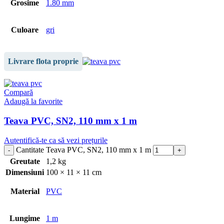
Grosime
1.80 mm
Culoare
gri
Livrare flota proprie
Compară
Adaugă la favorite
Teava PVC, SN2, 110 mm x 1 m
Autentifică-te ca să vezi prețurile
Cantitate Teava PVC, SN2, 110 mm x 1 m
Greutate
1,2 kg
Dimensiuni
100 × 11 × 11 cm
Material
PVC
Lungime
1 m