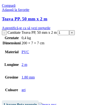
Compară
Adaugă la favorite
Teava PP, 50 mm x 2 m
Autentifică-te ca să vezi prețurile
Cantitate Teava PP, 50 mm x 2 m
Greutate
0,4 kg
Dimensiuni
200 × 7 × 7 cm
Material
PVC
Lungime
2 m
Grosime
1.80 mm
Culoare
gri
Livrare flota proprie