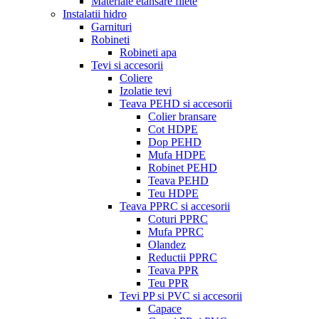
Materiale etansare filete
Instalatii hidro
Garnituri
Robineti
Robineti apa
Tevi si accesorii
Coliere
Izolatie tevi
Teava PEHD si accesorii
Colier bransare
Cot HDPE
Dop PEHD
Mufa HDPE
Robinet PEHD
Teava PEHD
Teu HDPE
Teava PPRC si accesorii
Coturi PPRC
Mufa PPRC
Olandez
Reductii PPRC
Teava PPR
Teu PPR
Tevi PP si PVC si accesorii
Capace