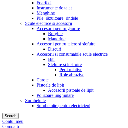
Foarfeci
Instrumente de taiat
Menghine
Pile, răzuitoare, rindele
Scule electrice si accesorii
Accesorii pentru gaurire
Burghie
Mandrine
Accesorii pentru taiere si slefuire
Discuri
Accesorii si consumabile scule electrice
Biti
Slefuire si lustruire
Perii rotative
Role abrazive
Carote
Pistoale de lipit
Accesorii pistoale de lipit
Polizoare unghiulare
Surubelnite
Surubelnite pentru electricieni
Search
Contul meu
Compară