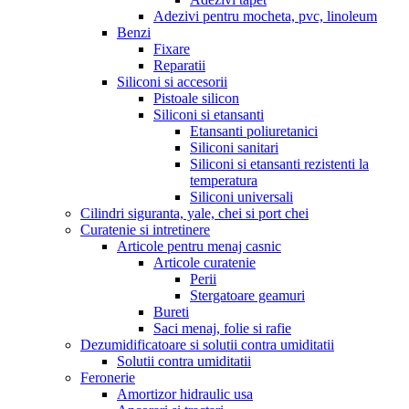
Adezivi pentru mocheta, pvc, linoleum
Benzi
Fixare
Reparatii
Siliconi si accesorii
Pistoale silicon
Siliconi si etansanti
Etansanti poliuretanici
Siliconi sanitari
Siliconi si etansanti rezistenti la
temperatura
Siliconi universali
Cilindri siguranta, yale, chei si port chei
Curatenie si intretinere
Articole pentru menaj casnic
Articole curatenie
Perii
Stergatoare geamuri
Bureti
Saci menaj, folie si rafie
Dezumidificatoare si solutii contra umiditatii
Solutii contra umiditatii
Feronerie
Amortizor hidraulic usa