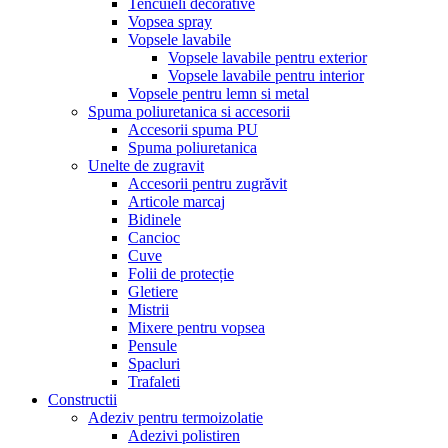
Tencuieli decorative
Vopsea spray
Vopsele lavabile
Vopsele lavabile pentru exterior
Vopsele lavabile pentru interior
Vopsele pentru lemn si metal
Spuma poliuretanica si accesorii
Accesorii spuma PU
Spuma poliuretanica
Unelte de zugravit
Accesorii pentru zugrăvit
Articole marcaj
Bidinele
Cancioc
Cuve
Folii de protecție
Gletiere
Mistrii
Mixere pentru vopsea
Pensule
Spacluri
Trafaleti
Constructii
Adeziv pentru termoizolatie
Adezivi polistiren