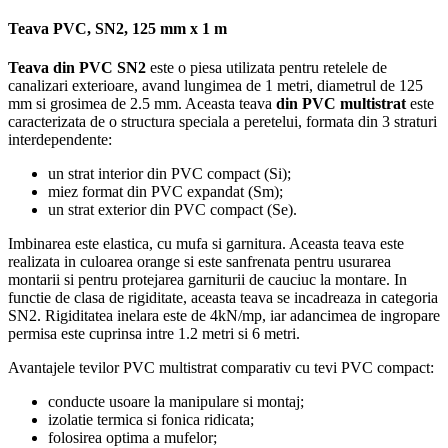
Teava PVC, SN2, 125 mm x 1 m
Teava din PVC SN2
este o piesa utilizata pentru retelele de
canalizari exterioare, avand lungimea de 1 metri, diametrul de 125
mm si grosimea de 2.5 mm. Aceasta teava
din
PVC multistrat
este
caracterizata de o structura speciala a peretelui, formata din 3 straturi
interdependente:
un strat interior din PVC compact (Si);
miez format din PVC expandat (Sm);
un strat exterior din PVC compact (Se).
Imbinarea este elastica, cu mufa si garnitura. Aceasta teava este
realizata in culoarea orange si este sanfrenata pentru usurarea
montarii si pentru protejarea garniturii de cauciuc la montare. In
functie de clasa de rigiditate, aceasta teava se incadreaza in categoria
SN2. Rigiditatea inelara este de 4kN/mp, iar adancimea de ingropare
permisa este cuprinsa intre 1.2 metri si 6 metri.
Avantajele tevilor PVC multistrat comparativ cu tevi PVC compact:
conducte usoare la manipulare si montaj;
izolatie termica si fonica ridicata;
folosirea optima a mufelor;