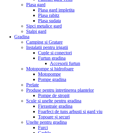
Plasa gard
Plasa gard impletita
Plasa rabitz
Plasa sudata
Sipci metalice gard
Stalpi gard
Gradina
Camping si Gratare
Instalatii pentru irigatii
Cuple si conectori
Furtun gradina
Accesorii furtun
Motopompe si hidrofoare
Motopompe
Pompe gradina
Prelate
Produse pentru intretinerea plantelor
Pompe de stropit
Scule si unelte pentru gradina
Fierastraie gradina
Foarfeci de tuns arbusti si gard viu
Topoare și securi
Unelte pentru gradina
Furci
Greble