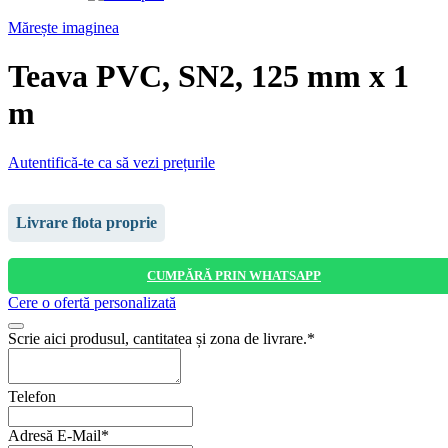
Mărește imaginea
Teava PVC, SN2, 125 mm x 1
m
Autentifică-te ca să vezi prețurile
Livrare flota proprie
CUMPĂRĂ PRIN WHATSAPP
Cere o ofertă personalizată
Scrie aici produsul, cantitatea și zona de livrare.
*
Website
Telefon
URL
*
Adresă E-Mail
*