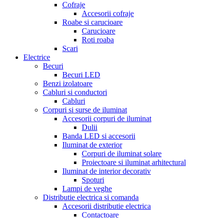
Cofraje
Accesorii cofraje
Roabe si carucioare
Carucioare
Roti roaba
Scari
Electrice
Becuri
Becuri LED
Benzi izolatoare
Cabluri si conductori
Cabluri
Corpuri si surse de iluminat
Accesorii corpuri de iluminat
Dulii
Banda LED si accesorii
Iluminat de exterior
Corpuri de iluminat solare
Proiectoare si iluminat arhitectural
Iluminat de interior decorativ
Spoturi
Lampi de veghe
Distributie electrica si comanda
Accesorii distributie electrica
Contactoare