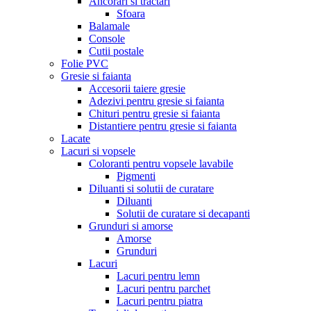
Ancorari si tractari
Sfoara
Balamale
Console
Cutii postale
Folie PVC
Gresie si faianta
Accesorii taiere gresie
Adezivi pentru gresie si faianta
Chituri pentru gresie si faianta
Distantiere pentru gresie si faianta
Lacate
Lacuri si vopsele
Coloranti pentru vopsele lavabile
Pigmenti
Diluanti si solutii de curatare
Diluanti
Solutii de curatare si decapanti
Grunduri si amorse
Amorse
Grunduri
Lacuri
Lacuri pentru lemn
Lacuri pentru parchet
Lacuri pentru piatra