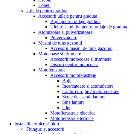
Lopeti
Utilaje pentru gradina
Accesorii utilaje pentru gradina
Bujii pentru utilaje gradina
Uleiuri si aditivi pentru utilaje de gradina
Atomizoare si pulverizatoare
Pulverizatoare
Masini de tuns gazonul
Accesorii masini de tuns gazonul
Motocoase si trimmere
Accesorii motocoase si trimmere
Discuri pentru motocoasa
Motoferastraie
Accesorii motoferastraie
Bujii
Incarcatoare si acumulatori
Lanturi drujbe / motoferastraie
Scule de ascutit lanturi
Sine lanturi
Ulei
Motofierastraie electrice
Motofierastraie termice
Instalatii termice si hidro
Fitinguri si accesorii