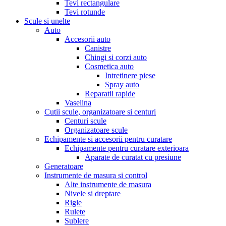
Tevi rectangulare
Tevi rotunde
Scule si unelte
Auto
Accesorii auto
Canistre
Chingi si corzi auto
Cosmetica auto
Intretinere piese
Spray auto
Reparatii rapide
Vaselina
Cutii scule, organizatoare si centuri
Centuri scule
Organizatoare scule
Echipamente si accesorii pentru curatare
Echipamente pentru curatare exterioara
Aparate de curatat cu presiune
Generatoare
Instrumente de masura si control
Alte instrumente de masura
Nivele si dreptare
Rigle
Rulete
Sublere