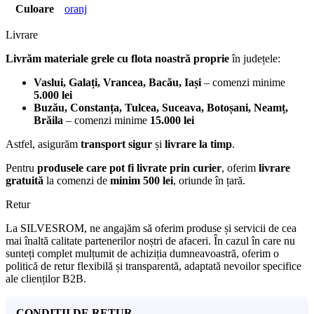
Culoare
oranj
Livrare
Livrăm materiale grele cu flota noastră proprie
în județele:
Vaslui, Galați, Vrancea, Bacău, Iași
– comenzi minime
5.000 lei
Buzău, Constanța, Tulcea, Suceava, Botoșani, Neamț,
Brăila
– comenzi minime
15.000 lei
Astfel, asigurăm
transport sigur
și
livrare la timp
.
Pentru
produsele care pot fi livrate prin curier
, oferim
livrare
gratuită
la comenzi de
minim 500 lei
, oriunde în țară.
Retur
La SILVESROM, ne angajăm să oferim produse și servicii de cea
mai înaltă calitate partenerilor noștri de afaceri. În cazul în care nu
sunteți complet mulțumit de achiziția dumneavoastră, oferim o
politică de retur flexibilă și transparentă, adaptată nevoilor specifice
ale clienților B2B.
CONDIȚII DE RETUR