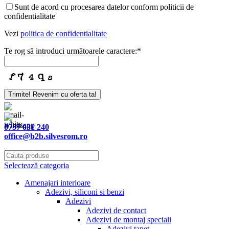
Sunt de acord cu procesarea datelor conform politicii de
confidentialitate
Vezi
politica de confidentialitate
Te rog să introduci următoarele caractere:
*
Trimite! Revenim cu oferta ta!
Company
Name
*
0757 031 240
office@b2b.silvesrom.ro
Selectează categoria
Amenajari interioare
Adezivi, siliconi si benzi
Adezivi
Adezivi de contact
Adezivi de montaj speciali
Adezivi tapet