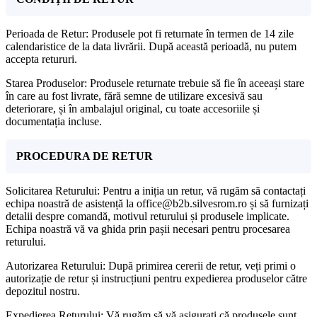
Perioada de Retur: Produsele pot fi returnate în termen de 14 zile
calendaristice de la data livrării. După această perioadă, nu putem
accepta retururi.
Starea Produselor: Produsele returnate trebuie să fie în aceeași stare
în care au fost livrate, fără semne de utilizare excesivă sau
deteriorare, și în ambalajul original, cu toate accesoriile și
documentația incluse.
PROCEDURA DE RETUR
Solicitarea Returului: Pentru a iniția un retur, vă rugăm să contactați
echipa noastră de asistență la office@b2b.silvesrom.ro și să furnizați
detalii despre comandă, motivul returului și produsele implicate.
Echipa noastră vă va ghida prin pașii necesari pentru procesarea
returului.
Autorizarea Returului: După primirea cererii de retur, veți primi o
autorizație de retur și instrucțiuni pentru expedierea produselor către
depozitul nostru.
Expedierea Returului: Vă rugăm să vă asigurați că produsele sunt