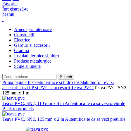
Favorite
Înregistreză-te
Meniu
Amenajari interioare
Constructii
Electrice
Garduri si accesorii
Gradina
Instalatii termice si hidro
Produse metalurgice
Scule si unelte
Search
Prima pagină
Instalatii termice si hidro
Instalatii hidro
Tevi si
accesorii
Tevi PP si PVC si accesorii
Teava PVC
Teava PVC, SN2,
125 mm x 1 m
Teava PVC, SN2, 110 mm x 4 m
Autentifică-te ca să vezi prețurile
Back to products
Teava PVC, SN2, 125 mm x 2 m
Autentifică-te ca să vezi prețurile