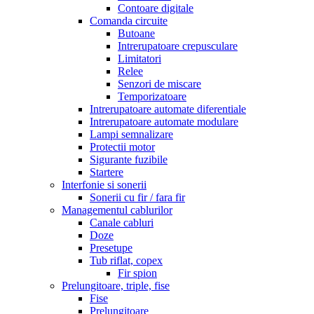
Contoare digitale
Comanda circuite
Butoane
Intrerupatoare crepusculare
Limitatori
Relee
Senzori de miscare
Temporizatoare
Intrerupatoare automate diferentiale
Intrerupatoare automate modulare
Lampi semnalizare
Protectii motor
Sigurante fuzibile
Startere
Interfonie si sonerii
Sonerii cu fir / fara fir
Managementul cablurilor
Canale cabluri
Doze
Presetupe
Tub riflat, copex
Fir spion
Prelungitoare, triple, fise
Fise
Prelungitoare