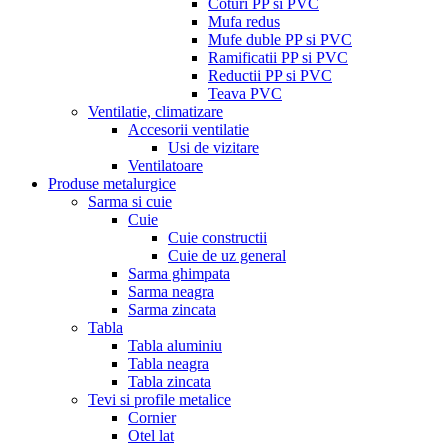
Coturi PP si PVC
Mufa redus
Mufe duble PP si PVC
Ramificatii PP si PVC
Reductii PP si PVC
Teava PVC
Ventilatie, climatizare
Accesorii ventilatie
Usi de vizitare
Ventilatoare
Produse metalurgice
Sarma si cuie
Cuie
Cuie constructii
Cuie de uz general
Sarma ghimpata
Sarma neagra
Sarma zincata
Tabla
Tabla aluminiu
Tabla neagra
Tabla zincata
Tevi si profile metalice
Cornier
Otel lat