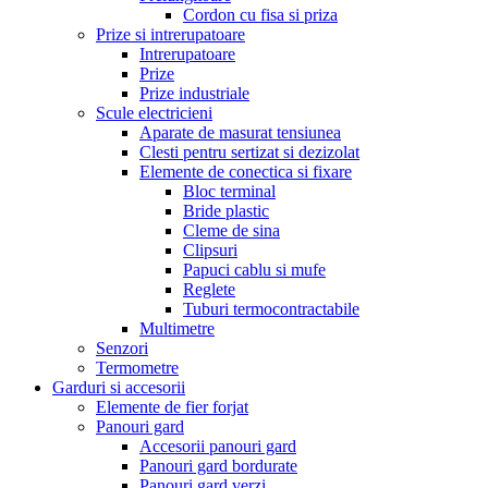
Cordon cu fisa si priza
Prize si intrerupatoare
Intrerupatoare
Prize
Prize industriale
Scule electricieni
Aparate de masurat tensiunea
Clesti pentru sertizat si dezizolat
Elemente de conectica si fixare
Bloc terminal
Bride plastic
Cleme de sina
Clipsuri
Papuci cablu si mufe
Reglete
Tuburi termocontractabile
Multimetre
Senzori
Termometre
Garduri si accesorii
Elemente de fier forjat
Panouri gard
Accesorii panouri gard
Panouri gard bordurate
Panouri gard verzi