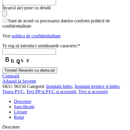
Încarcă aici poze cu detalii
Sunt de acord cu procesarea datelor conform politicii de
confidentialitate
Vezi
politica de confidentialitate
Te rog să introduci următoarele caractere:
*
Trimite! Revenim cu oferta ta!
Compară
Adaugă la favorite
SKU:
96156
Categorii:
Instalatii hidro
,
Instalatii termice si hidro
,
Teava PVC
,
Tevi PP si PVC si accesorii
,
Tevi si accesorii
Descriere
Specificații
Livrare
Retur
Descriere