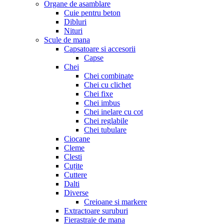
Organe de asamblare
Cuie pentru beton
Dibluri
Nituri
Scule de mana
Capsatoare si accesorii
Capse
Chei
Chei combinate
Chei cu clichet
Chei fixe
Chei imbus
Chei inelare cu cot
Chei reglabile
Chei tubulare
Ciocane
Cleme
Clesti
Cuțite
Cuttere
Dalti
Diverse
Creioane si markere
Extractoare suruburi
Fierastraie de mana