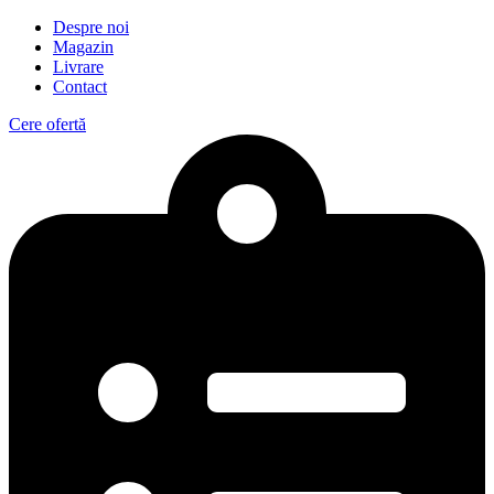
Despre noi
Magazin
Livrare
Contact
Cere ofertă