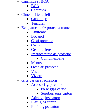
Caramida si BCA
BCA
Caramida
Ciment si tencuieli
Ciment gri
Tencuieli
Echipamente de protectia muncii
Antifoane
Bocanci
Casti protectie
Cizme
Genunchiere
Imbracaminte de protectie
Combinezoane
Manusi
Ochelari protectie
Veste
Viziere
Gips carton si accesorii
Accesorii gips carton
Piese gips carton
Suruburi gips carton
Adeziv gips carton
Placi gips carton
Profile gips carton