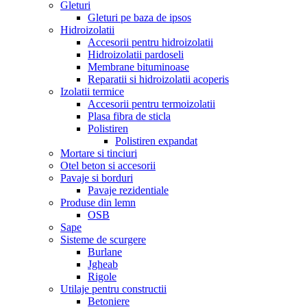
Gleturi
Gleturi pe baza de ipsos
Hidroizolatii
Accesorii pentru hidroizolatii
Hidroizolatii pardoseli
Membrane bituminoase
Reparatii si hidroizolatii acoperis
Izolatii termice
Accesorii pentru termoizolatii
Plasa fibra de sticla
Polistiren
Polistiren expandat
Mortare si tinciuri
Otel beton si accesorii
Pavaje si borduri
Pavaje rezidentiale
Produse din lemn
OSB
Sape
Sisteme de scurgere
Burlane
Jgheab
Rigole
Utilaje pentru constructii
Betoniere