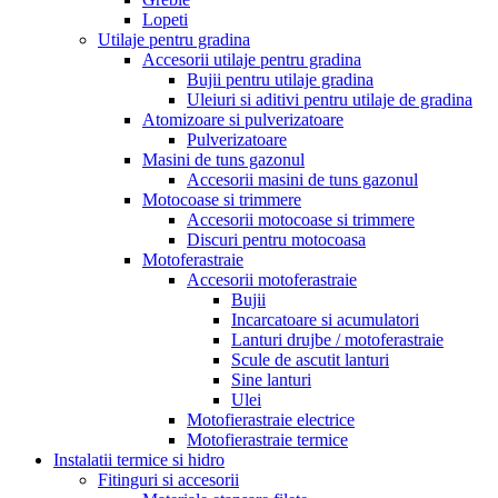
Lopeti
Utilaje pentru gradina
Accesorii utilaje pentru gradina
Bujii pentru utilaje gradina
Uleiuri si aditivi pentru utilaje de gradina
Atomizoare si pulverizatoare
Pulverizatoare
Masini de tuns gazonul
Accesorii masini de tuns gazonul
Motocoase si trimmere
Accesorii motocoase si trimmere
Discuri pentru motocoasa
Motoferastraie
Accesorii motoferastraie
Bujii
Incarcatoare si acumulatori
Lanturi drujbe / motoferastraie
Scule de ascutit lanturi
Sine lanturi
Ulei
Motofierastraie electrice
Motofierastraie termice
Instalatii termice si hidro
Fitinguri si accesorii