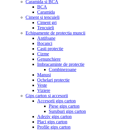
Caramida si BCA
BCA
Caramida
Ciment si tencuieli
Ciment gri
Tencuieli
Echipamente de protectia muncii
Antifoane
Bocanci
Casti protectie
Cizme
Genunchiere
Imbracaminte de protectie
Combinezoane
Manusi
Ochelari protectie
Veste
Viziere
Gips carton si accesorii
Accesorii gips carton
Piese gips carton
Suruburi gips carton
Adeziv gips carton
Placi gips carton
Profile gips carton