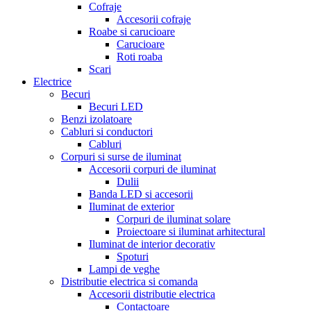
Cofraje
Accesorii cofraje
Roabe si carucioare
Carucioare
Roti roaba
Scari
Electrice
Becuri
Becuri LED
Benzi izolatoare
Cabluri si conductori
Cabluri
Corpuri si surse de iluminat
Accesorii corpuri de iluminat
Dulii
Banda LED si accesorii
Iluminat de exterior
Corpuri de iluminat solare
Proiectoare si iluminat arhitectural
Iluminat de interior decorativ
Spoturi
Lampi de veghe
Distributie electrica si comanda
Accesorii distributie electrica
Contactoare