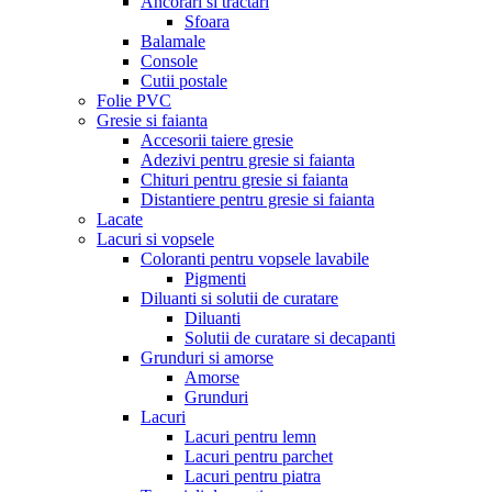
Ancorari si tractari
Sfoara
Balamale
Console
Cutii postale
Folie PVC
Gresie si faianta
Accesorii taiere gresie
Adezivi pentru gresie si faianta
Chituri pentru gresie si faianta
Distantiere pentru gresie si faianta
Lacate
Lacuri si vopsele
Coloranti pentru vopsele lavabile
Pigmenti
Diluanti si solutii de curatare
Diluanti
Solutii de curatare si decapanti
Grunduri si amorse
Amorse
Grunduri
Lacuri
Lacuri pentru lemn
Lacuri pentru parchet
Lacuri pentru piatra