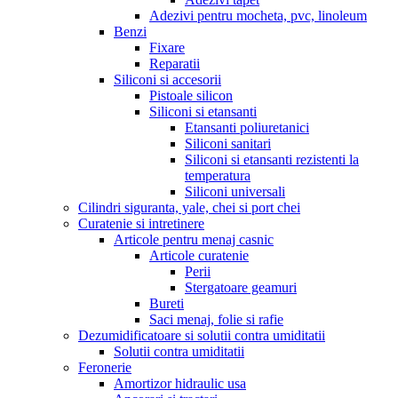
Adezivi pentru mocheta, pvc, linoleum
Benzi
Fixare
Reparatii
Siliconi si accesorii
Pistoale silicon
Siliconi si etansanti
Etansanti poliuretanici
Siliconi sanitari
Siliconi si etansanti rezistenti la
temperatura
Siliconi universali
Cilindri siguranta, yale, chei si port chei
Curatenie si intretinere
Articole pentru menaj casnic
Articole curatenie
Perii
Stergatoare geamuri
Bureti
Saci menaj, folie si rafie
Dezumidificatoare si solutii contra umiditatii
Solutii contra umiditatii
Feronerie
Amortizor hidraulic usa