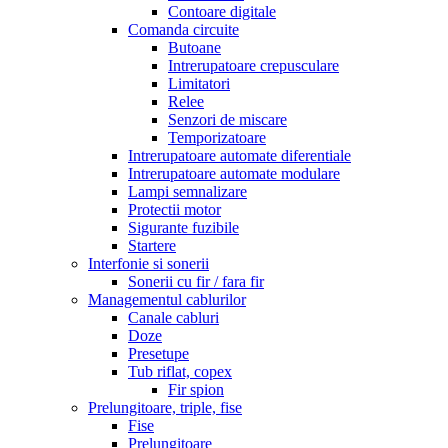
Contoare digitale
Comanda circuite
Butoane
Intrerupatoare crepusculare
Limitatori
Relee
Senzori de miscare
Temporizatoare
Intrerupatoare automate diferentiale
Intrerupatoare automate modulare
Lampi semnalizare
Protectii motor
Sigurante fuzibile
Startere
Interfonie si sonerii
Sonerii cu fir / fara fir
Managementul cablurilor
Canale cabluri
Doze
Presetupe
Tub riflat, copex
Fir spion
Prelungitoare, triple, fise
Fise
Prelungitoare