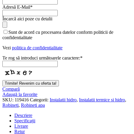
Adresă E-Mail
*
Website
Încarcă aici poze cu detalii
URL
*
Sunt de acord cu procesarea datelor conform politicii de
confidentialitate
Vezi
politica de confidentialitate
Te rog să introduci următoarele caractere:
*
Trimite! Revenim cu oferta ta!
Compară
Adaugă la favorite
SKU:
119416
Categorii:
Instalatii hidro
,
Instalatii termice si hidro
,
Robineti
,
Robineti apa
Descriere
Specificații
Livrare
Retur