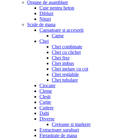
Organe de asamblare
Cuie pentru beton
Dibluri
Nituri
Scule de mana
Capsatoare si accesorii
Capse
Chei
Chei combinate
Chei cu clichet
Chei fixe
Chei imbus
Chei inelare cu cot
Chei reglabile
Chei tubulare
Ciocane
Cleme
Clesti
Cuțite
Cuttere
Dalti
Diverse
Creioane si markere
Extractoare suruburi
Fierastraie de mana