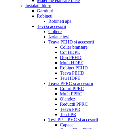
Materiale etansare filete
Instalatii hidro
Garnituri
Robineti
Robineti apa
Tevi si accesorii
Coliere
Izolatie tevi
Teava PEHD si accesorii
Colier bransare
Cot HDPE
Dop PEHD
Mufa HDPE
Robinet PEHD
Teava PEHD
Teu HDPE
Teava PPRC si accesorii
Coturi PPRC
Mufa PPRC
Olandez
Reductii PPRC
Teava PPR
Teu PPR
Tevi PP si PVC si accesorii
Capace