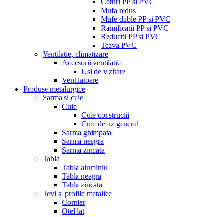
Coturi PP si PVC
Mufa redus
Mufe duble PP si PVC
Ramificatii PP si PVC
Reductii PP si PVC
Teava PVC
Ventilatie, climatizare
Accesorii ventilatie
Usi de vizitare
Ventilatoare
Produse metalurgice
Sarma si cuie
Cuie
Cuie constructii
Cuie de uz general
Sarma ghimpata
Sarma neagra
Sarma zincata
Tabla
Tabla aluminiu
Tabla neagra
Tabla zincata
Tevi si profile metalice
Cornier
Otel lat