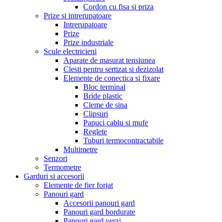
Cordon cu fisa si priza
Prize si intrerupatoare
Intrerupatoare
Prize
Prize industriale
Scule electricieni
Aparate de masurat tensiunea
Clesti pentru sertizat si dezizolat
Elemente de conectica si fixare
Bloc terminal
Bride plastic
Cleme de sina
Clipsuri
Papuci cablu si mufe
Reglete
Tuburi termocontractabile
Multimetre
Senzori
Termometre
Garduri si accesorii
Elemente de fier forjat
Panouri gard
Accesorii panouri gard
Panouri gard bordurate
Panouri gard verzi