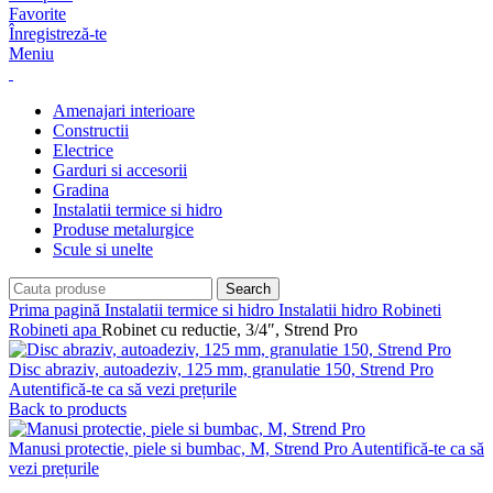
Favorite
Înregistreză-te
Meniu
Amenajari interioare
Constructii
Electrice
Garduri si accesorii
Gradina
Instalatii termice si hidro
Produse metalurgice
Scule si unelte
Search
Prima pagină
Instalatii termice si hidro
Instalatii hidro
Robineti
Robineti apa
Robinet cu reductie, 3/4″, Strend Pro
Disc abraziv, autoadeziv, 125 mm, granulatie 150, Strend Pro
Autentifică-te ca să vezi prețurile
Back to products
Manusi protectie, piele si bumbac, M, Strend Pro
Autentifică-te ca să
vezi prețurile