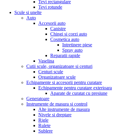
Tevi rectangulare
Tevi rotunde
Scule si unelte
Auto
Accesorii auto
Canistre
Chingi si corzi auto
Cosmetica auto
Intretinere piese
Spray auto
Reparatii rapide
Vaselina
Cutii scule, organizatoare si centuri
Centuri scule
Organizatoare scule
Echipamente si accesorii pentru curatare
Echipamente pentru curatare exterioara
Aparate de curatat cu presiune
Generatoare
Instrumente de masura si control
Alte instrumente de masura
Nivele si dreptare
Rigle
Rulete
Sublere