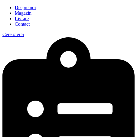
Despre noi
Magazin
Livrare
Contact
Cere ofertă