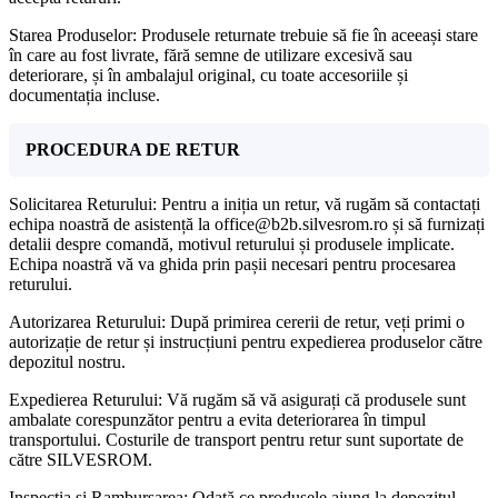
Starea Produselor: Produsele returnate trebuie să fie în aceeași stare
în care au fost livrate, fără semne de utilizare excesivă sau
deteriorare, și în ambalajul original, cu toate accesoriile și
documentația incluse.
PROCEDURA DE RETUR
Solicitarea Returului: Pentru a iniția un retur, vă rugăm să contactați
echipa noastră de asistență la office@b2b.silvesrom.ro și să furnizați
detalii despre comandă, motivul returului și produsele implicate.
Echipa noastră vă va ghida prin pașii necesari pentru procesarea
returului.
Autorizarea Returului: După primirea cererii de retur, veți primi o
autorizație de retur și instrucțiuni pentru expedierea produselor către
depozitul nostru.
Expedierea Returului: Vă rugăm să vă asigurați că produsele sunt
ambalate corespunzător pentru a evita deteriorarea în timpul
transportului. Costurile de transport pentru retur sunt suportate de
către SILVESROM.
Inspecția și Rambursarea: Odată ce produsele ajung la depozitul