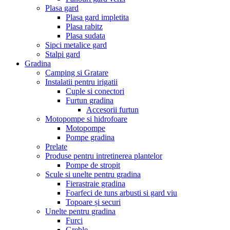
Plasa gard
Plasa gard impletita
Plasa rabitz
Plasa sudata
Sipci metalice gard
Stalpi gard
Gradina
Camping si Gratare
Instalatii pentru irigatii
Cuple si conectori
Furtun gradina
Accesorii furtun
Motopompe si hidrofoare
Motopompe
Pompe gradina
Prelate
Produse pentru intretinerea plantelor
Pompe de stropit
Scule si unelte pentru gradina
Fierastraie gradina
Foarfeci de tuns arbusti si gard viu
Topoare și securi
Unelte pentru gradina
Furci
Greble