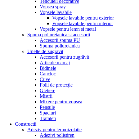
Tencuieli decorative
Vopsea spray
Vopsele lavabile
Vopsele lavabile pentru exterior
Vopsele lavabile pentru interior
Vopsele pentru lemn si metal
Spuma poliuretanica si accesorii
Accesorii spuma PU
Spuma poliuretanica
Unelte de zugravit
Accesorii pentru zugrăvit
Articole marcaj
Bidinele
Cancioc
Cuve
Folii de protecție
Gletiere
Mistrii
Mixere pentru vopsea
Pensule
Spacluri
Trafaleti
Constructii
Adeziv pentru termoizolatie
Adezivi polistiren