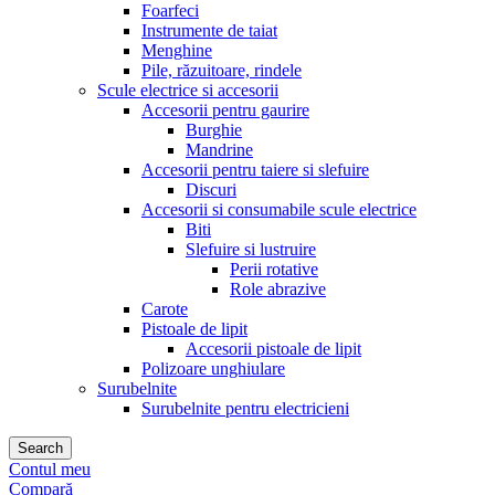
Foarfeci
Instrumente de taiat
Menghine
Pile, răzuitoare, rindele
Scule electrice si accesorii
Accesorii pentru gaurire
Burghie
Mandrine
Accesorii pentru taiere si slefuire
Discuri
Accesorii si consumabile scule electrice
Biti
Slefuire si lustruire
Perii rotative
Role abrazive
Carote
Pistoale de lipit
Accesorii pistoale de lipit
Polizoare unghiulare
Surubelnite
Surubelnite pentru electricieni
Search
Contul meu
Compară