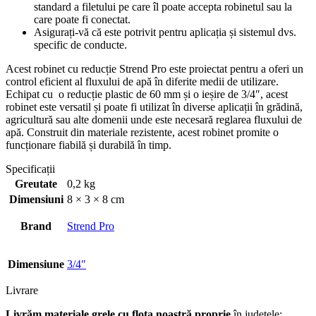
standard a filetului pe care îl poate accepta robinetul sau la
care poate fi conectat.
Asigurați-vă că este potrivit pentru aplicația și sistemul dvs.
specific de conducte.
Acest robinet cu reducție Strend Pro este proiectat pentru a oferi un
control eficient al fluxului de apă în diferite medii de utilizare.
Echipat cu o reducție plastic de 60 mm și o ieșire de 3/4″, acest
robinet este versatil și poate fi utilizat în diverse aplicații în grădină,
agricultură sau alte domenii unde este necesară reglarea fluxului de
apă. Construit din materiale rezistente, acest robinet promite o
funcționare fiabilă și durabilă în timp.
Specificații
Greutate
0,2 kg
Dimensiuni
8 × 3 × 8 cm
Brand
Strend Pro
Dimensiune
3/4"
Livrare
Livrăm materiale grele cu flota noastră proprie
în județele: