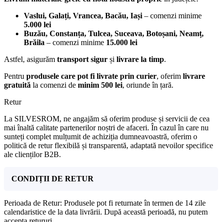
Vaslui, Galați, Vrancea, Bacău, Iași
– comenzi minime
5.000 lei
Buzău, Constanța, Tulcea, Suceava, Botoșani, Neamț,
Brăila
– comenzi minime
15.000 lei
Astfel, asigurăm
transport sigur
și
livrare la timp
.
Pentru
produsele care pot fi livrate prin curier
, oferim
livrare
gratuită
la comenzi de
minim 500 lei
, oriunde în țară.
Retur
La SILVESROM, ne angajăm să oferim produse și servicii de cea
mai înaltă calitate partenerilor noștri de afaceri. În cazul în care nu
sunteți complet mulțumit de achiziția dumneavoastră, oferim o
politică de retur flexibilă și transparentă, adaptată nevoilor specifice
ale clienților B2B.
CONDIȚII DE RETUR
Perioada de Retur: Produsele pot fi returnate în termen de 14 zile
calendaristice de la data livrării. După această perioadă, nu putem
accepta retururi.