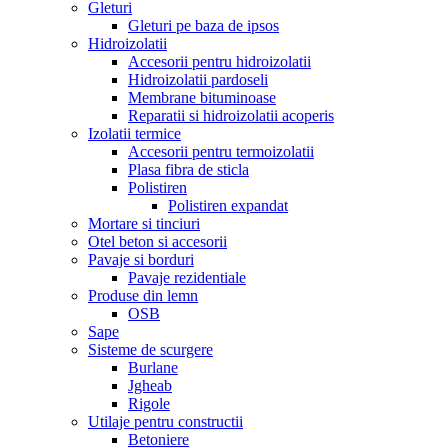
Gleturi
Gleturi pe baza de ipsos
Hidroizolatii
Accesorii pentru hidroizolatii
Hidroizolatii pardoseli
Membrane bituminoase
Reparatii si hidroizolatii acoperis
Izolatii termice
Accesorii pentru termoizolatii
Plasa fibra de sticla
Polistiren
Polistiren expandat
Mortare si tinciuri
Otel beton si accesorii
Pavaje si borduri
Pavaje rezidentiale
Produse din lemn
OSB
Sape
Sisteme de scurgere
Burlane
Jgheab
Rigole
Utilaje pentru constructii
Betoniere