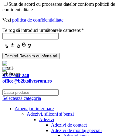
Sunt de acord cu procesarea datelor conform politicii de
confidentialitate
Vezi
politica de confidentialitate
Te rog să introduci următoarele caractere:
*
Trimite! Revenim cu oferta ta!
0757 031 240
office@b2b.silvesrom.ro
Selectează categoria
Amenajari interioare
Adezivi, siliconi si benzi
Adezivi
Adezivi de contact
Adezivi de montaj speciali
Adezivi tapet