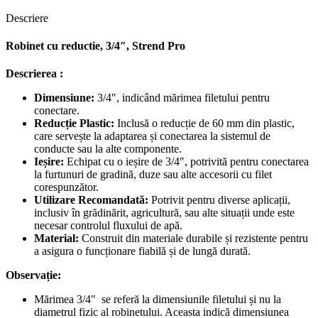
Descriere
Robinet cu reductie, 3/4″, Strend Pro
Descrierea :
Dimensiune:
3/4″, indicând mărimea filetului pentru
conectare.
Reducție Plastic:
Inclusă o reducție de 60 mm din plastic,
care servește la adaptarea și conectarea la sistemul de
conducte sau la alte componente.
Ieșire:
Echipat cu o ieșire de 3/4″, potrivită pentru conectarea
la furtunuri de gradină, duze sau alte accesorii cu filet
corespunzător.
Utilizare Recomandată:
Potrivit pentru diverse aplicații,
inclusiv în grădinărit, agricultură, sau alte situații unde este
necesar controlul fluxului de apă.
Material:
Construit din materiale durabile și rezistente pentru
a asigura o funcționare fiabilă și de lungă durată.
Observație:
Mărimea 3/4″ se referă la dimensiunile filetului și nu la
diametrul fizic al robinetului. Aceasta indică dimensiunea