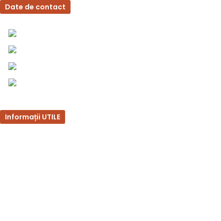
Date de contact
0757 031 240
0757 031 240
office@b2b.silvesrom.ro
Bulevardul Republicii 110, Bârlad, Județ Vaslui
Informații UTILE
Întrebări frecvente
Termeni și condiții
Politica de confidențialitate
Politica de retur
Formular de retur