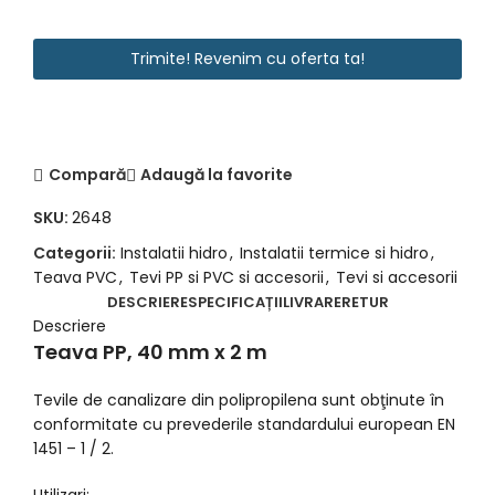
Trimite! Revenim cu oferta ta!
Compară
Adaugă la favorite
SKU:
2648
Categorii:
Instalatii hidro
,
Instalatii termice si hidro
,
Teava PVC
,
Tevi PP si PVC si accesorii
,
Tevi si accesorii
DESCRIERE
SPECIFICAȚII
LIVRARE
RETUR
Descriere
Teava PP, 40 mm x 2 m
Tevile de canalizare din polipropilena sunt obţinute în
conformitate cu prevederile standardului european EN
1451 – 1 / 2.
Utilizari: