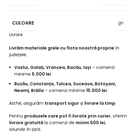
CULOARE
gri
Livrare
Livrăm materiale grele cu flota noastră proprie
în
județele:
Vaslui, Galați, Vrancea, Bacău, Iași
– comenzi
minime
5.000 lei
Buzău, Constanța, Tulcea, Suceava, Botoșani,
Neamț, Brăila
– comenzi minime
15.000 lei
Astfel, asigurăm
transport sigur
și
livrare la timp
.
Pentru
produsele care pot fi livrate prin curier
, oferim
livrare gratuită
la comenzi de
minim 500 lei
,
oriunde în țară.