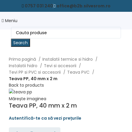
0757 031 240
office@b2b.silvesrom.ro
Meniu
Search
Prima pagină
Instalatii termice si hidro
Instalatii hidro
Tevi si accesorii
Tevi PP si PVC si accesorii
Teava PVC
Teava PP, 40 mm x 2 m
Back to products
Mărește imaginea
Teava PP, 40 mm x 2 m