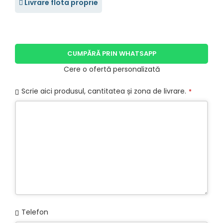
Livrare flota proprie
CUMPĂRĂ PRIN WHATSAPP
Cere o ofertă personalizată
Scrie aici produsul, cantitatea și zona de livrare.
*
Business
Telefon
Email
*