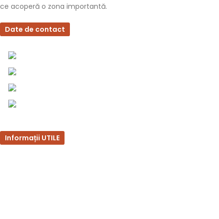
ce acoperă o zona importantă.
Date de contact
0757 031 240
0757 031 240
office@b2b.silvesrom.ro
Bulevardul Republicii 110, Bârlad, Județ Vaslui
Informații UTILE
Întrebări frecvente
Termeni și condiții
Politica de confidențialitate
Politica de retur