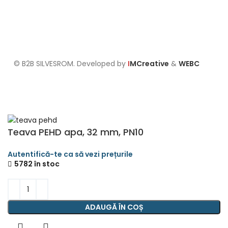
Formular de retur
Politica cookies
Setari GDPR
© B2B SILVESROM. Developed by
I
MCreative
&
WEBC
Teava PEHD apa, 32 mm, PN10
5782 în stoc
ADAUGĂ ÎN COȘ