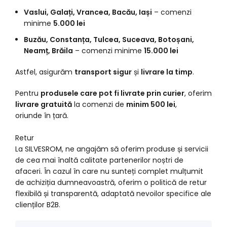
Vaslui, Galați, Vrancea, Bacău, Iași
– comenzi
minime
5.000 lei
Buzău, Constanța, Tulcea, Suceava, Botoșani,
Neamț, Brăila
– comenzi minime
15.000 lei
Astfel, asigurăm
transport sigur
și
livrare la timp
.
Pentru
produsele care pot fi livrate prin curier
, oferim
livrare gratuită
la comenzi de
minim 500 lei
,
oriunde în țară.
Retur
La SILVESROM, ne angajăm să oferim produse și servicii
de cea mai înaltă calitate partenerilor noștri de
afaceri. În cazul în care nu sunteți complet mulțumit
de achiziția dumneavoastră, oferim o politică de retur
flexibilă și transparentă, adaptată nevoilor specifice ale
clienților B2B.