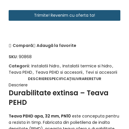
Website
URL
Trimite! Revenim cu oferta ta!
*
Compară
Adaugă la favorite
SKU:
90868
Categorii:
Instalatii hidro
,
Instalatii termice si hidro
,
Teava PEHD
,
Teava PEHD si accesorii
,
Tevi si accesorii
DESCRIERE
SPECIFICAȚII
LIVRARE
RETUR
Descriere
Durabilitate extinsa – Teava
PEHD
Teava PEHD apa, 32 mm, PN10
este conceputa pentru
a rezista in timp. Fabricata din polietilena de inalta
densitate (PEHD), aceasta teava ofera o durabilitate