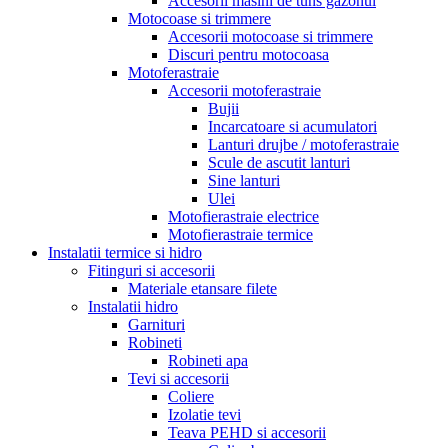
Accesorii masini de tuns gazonul
Motocoase si trimmere
Accesorii motocoase si trimmere
Discuri pentru motocoasa
Motoferastraie
Accesorii motoferastraie
Bujii
Incarcatoare si acumulatori
Lanturi drujbe / motoferastraie
Scule de ascutit lanturi
Sine lanturi
Ulei
Motofierastraie electrice
Motofierastraie termice
Instalatii termice si hidro
Fitinguri si accesorii
Materiale etansare filete
Instalatii hidro
Garnituri
Robineti
Robineti apa
Tevi si accesorii
Coliere
Izolatie tevi
Teava PEHD si accesorii