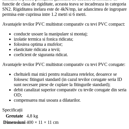
functie de clasa de rigiditate, aceasta teava se incadreaza in categoria
SN2. Rigiditatea inelara este de 4kN/mp, iar adancimea de ingropare
permisa este cuprinsa intre 1.2 metri si 6 metri.
Avantajele tevilor PVC multistrat comparativ cu tevi PVC compact:
conducte usoare la manipulare si montaj;
izolatie termica si fonica ridicata;
folosirea optima a mufelor;
elasticitate ridicata a tevii;
coeficient de siguranta ridicat.
Avantajele tevilor PVC multistrat comparativ cu tevi PVC corugate:
cheltuieli mai mici pentru realizarea retelelor, deoarece se
folosesc fitinguri standard (in cazul tevilor corugate seria ID
sunt necesare piese de cuplare la fitingurile standard);
debit canalizat superior comparativ cu tevile corugate din seria
OD;
compensarea mai usoara a dilatarilor.
Specificații
Greutate
4,8 kg
Dimensiuni
400 × 11 × 11 cm