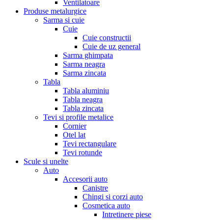
Ventilatoare
Produse metalurgice
Sarma si cuie
Cuie
Cuie constructii
Cuie de uz general
Sarma ghimpata
Sarma neagra
Sarma zincata
Tabla
Tabla aluminiu
Tabla neagra
Tabla zincata
Tevi si profile metalice
Cornier
Otel lat
Tevi rectangulare
Tevi rotunde
Scule si unelte
Auto
Accesorii auto
Canistre
Chingi si corzi auto
Cosmetica auto
Intretinere piese