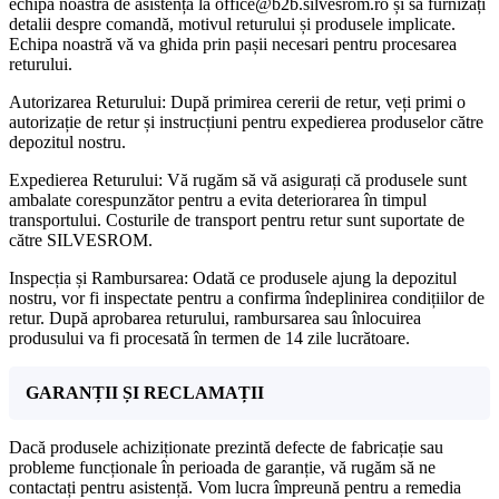
echipa noastră de asistență la office@b2b.silvesrom.ro și să furnizați
detalii despre comandă, motivul returului și produsele implicate.
Echipa noastră vă va ghida prin pașii necesari pentru procesarea
returului.
Autorizarea Returului: După primirea cererii de retur, veți primi o
autorizație de retur și instrucțiuni pentru expedierea produselor către
depozitul nostru.
Expedierea Returului: Vă rugăm să vă asigurați că produsele sunt
ambalate corespunzător pentru a evita deteriorarea în timpul
transportului. Costurile de transport pentru retur sunt suportate de
către SILVESROM.
Inspecția și Rambursarea: Odată ce produsele ajung la depozitul
nostru, vor fi inspectate pentru a confirma îndeplinirea condițiilor de
retur. După aprobarea returului, rambursarea sau înlocuirea
produsului va fi procesată în termen de 14 zile lucrătoare.
GARANȚII ȘI RECLAMAȚII
Dacă produsele achiziționate prezintă defecte de fabricație sau
probleme funcționale în perioada de garanție, vă rugăm să ne
contactați pentru asistență. Vom lucra împreună pentru a remedia