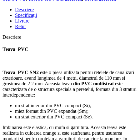
Descriere
Specificații
Livrare
Retur
Descriere
Teava PVC
Teava PVC SN2
este o piesa utilizata pentru retelele de canalizari
exterioare, avand lungimea de 4 metri, diametrul de 110 mm si
grosimea de 2.2 mm. Aceasta teava
din
PVC multistrat
este
caracterizata de o structura speciala a peretelui, formata din 3 straturi
interdependente:
un strat interior din PVC compact (Si);
miez format din PVC expandat (Sm);
un strat exterior din PVC compact (Se).
Imbinarea este elastica, cu mufa si garnitura. Aceasta teava este
realizata in culoarea orange si este sanfrenata pentru usurarea
montarii si pentru protejarea garniturii de cauciuc la montare. In