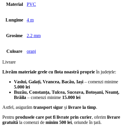
Material
PVC
Lungime
4 m
Grosime
2.2 mm
Culoare
oranj
Livrare
Livrăm materiale grele cu flota noastră proprie
în județele:
Vaslui, Galați, Vrancea, Bacău, Iași
– comenzi minime
5.000 lei
Buzău, Constanța, Tulcea, Suceava, Botoșani, Neamț,
Brăila
– comenzi minime
15.000 lei
Astfel, asigurăm
transport sigur
și
livrare la timp
.
Pentru
produsele care pot fi livrate prin curier
, oferim
livrare
gratuită
la comenzi de
minim 500 lei
, oriunde în țară.