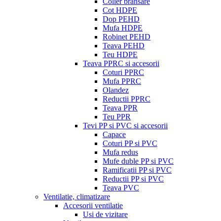
Colier bransare
Cot HDPE
Dop PEHD
Mufa HDPE
Robinet PEHD
Teava PEHD
Teu HDPE
Teava PPRC si accesorii
Coturi PPRC
Mufa PPRC
Olandez
Reductii PPRC
Teava PPR
Teu PPR
Tevi PP si PVC si accesorii
Capace
Coturi PP si PVC
Mufa redus
Mufe duble PP si PVC
Ramificatii PP si PVC
Reductii PP si PVC
Teava PVC
Ventilatie, climatizare
Accesorii ventilatie
Usi de vizitare