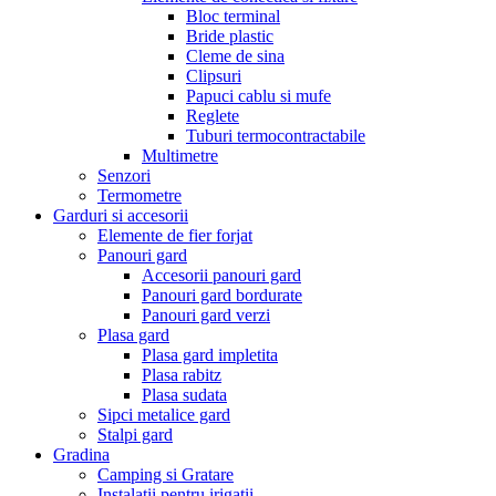
Bloc terminal
Bride plastic
Cleme de sina
Clipsuri
Papuci cablu si mufe
Reglete
Tuburi termocontractabile
Multimetre
Senzori
Termometre
Garduri si accesorii
Elemente de fier forjat
Panouri gard
Accesorii panouri gard
Panouri gard bordurate
Panouri gard verzi
Plasa gard
Plasa gard impletita
Plasa rabitz
Plasa sudata
Sipci metalice gard
Stalpi gard
Gradina
Camping si Gratare
Instalatii pentru irigatii