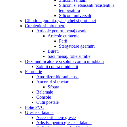
Siliconi sanitari
Siliconi si etansanti rezistenti la
temperatura
Siliconi universali
Cilindri siguranta, yale, chei si port chei
Curatenie si intretinere
Articole pentru menaj casnic
Articole curatenie
Perii
Stergatoare geamuri
Bureti
Saci menaj, folie si rafie
Dezumidificatoare si solutii contra umiditatii
Solutii contra umiditatii
Feronerie
Amortizor hidraulic usa
Ancorari si tractari
Sfoara
Balamale
Console
Cutii postale
Folie PVC
Gresie si faianta
Accesorii taiere gresie
Adezivi pentru gresie si faianta