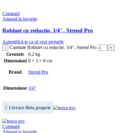
Compară
Adaugă la favorite
Robinet cu reductie, 3/4″, Strend Pro
Autentifică-te ca să vezi prețurile
Cantitate Robinet cu reductie, 3/4", Strend Pro
Greutate
0,2 kg
Dimensiuni
8 × 3 × 8 cm
Brand
Strend Pro
Dimensiune
3/4"
Livrare flota proprie
Compară
Adaugă la favorite