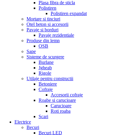
Plasa fibra de sticla
Polistiren
Polistiren expandat
Mortare si tinciuri
Otel beton si accesorii
Pavaje si borduri
Pavaje rezidentiale
Produse din lemn
OSB
Sape
Sisteme de scurgere
Burlane
Jgheab
Rigole
Utilaje pentru constructii
Betoniere
Cofraje
Accesorii cofraje
Roabe si carucioare
Carucioare
Roti roaba
Scari
Electrice
Becuri
Becuri LED