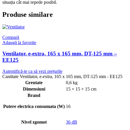
situația cât mai repede posibil.
Produse similare
Compară
Adaugă la favorite
Ventilator, e-extra, 165 x 165 mm, DT-125 mm –
EE125
Autentifică-te ca să vezi prețurile
Cantitate Ventilator, e-extra, 165 x 165 mm, DT-125 mm - EE125
Greutate
0,6 kg
Dimensiuni
15 × 15 × 15 cm
Brand
Putere electrica consumata (W)
16
Nivel zgomot
36 dB