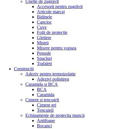
Unelte de zugravit
Accesorii pentru zugrăvit
Articole marcaj
Bidinele
Cancioc
Cuve
Folii de protecție
Gletiere
Mistrii
Mixere pentru vopsea
Pensule
Spacluri
Trafaleti
Constructii
Adeziv pentru termoizolatie
Adezivi polistiren
Caramida si BCA
BCA
Caramida
Ciment si tencuieli
Ciment gri
Tencuieli
Echipamente de protectia muncii
Antifoane
Bocanci