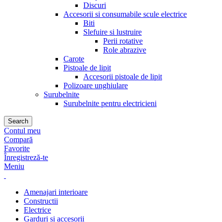
Discuri
Accesorii si consumabile scule electrice
Biti
Slefuire si lustruire
Perii rotative
Role abrazive
Carote
Pistoale de lipit
Accesorii pistoale de lipit
Polizoare unghiulare
Surubelnite
Surubelnite pentru electricieni
Search
Contul meu
Compară
Favorite
Înregistreză-te
Meniu
Amenajari interioare
Constructii
Electrice
Garduri si accesorii