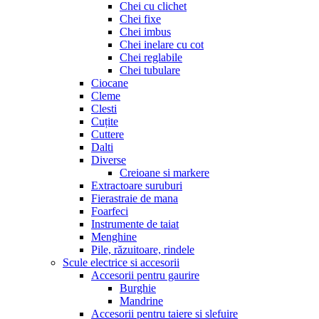
Chei cu clichet
Chei fixe
Chei imbus
Chei inelare cu cot
Chei reglabile
Chei tubulare
Ciocane
Cleme
Clesti
Cuțite
Cuttere
Dalti
Diverse
Creioane si markere
Extractoare suruburi
Fierastraie de mana
Foarfeci
Instrumente de taiat
Menghine
Pile, răzuitoare, rindele
Scule electrice si accesorii
Accesorii pentru gaurire
Burghie
Mandrine
Accesorii pentru taiere si slefuire