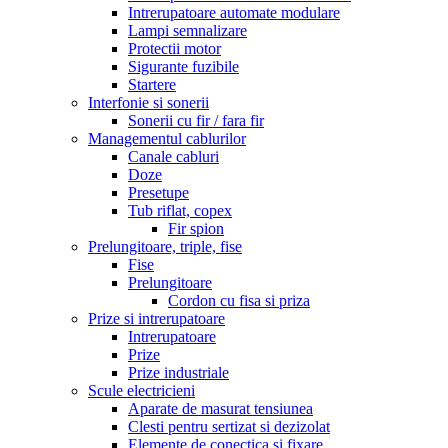
Intrerupatoare automate modulare
Lampi semnalizare
Protectii motor
Sigurante fuzibile
Startere
Interfonie si sonerii
Sonerii cu fir / fara fir
Managementul cablurilor
Canale cabluri
Doze
Presetupe
Tub riflat, copex
Fir spion
Prelungitoare, triple, fise
Fise
Prelungitoare
Cordon cu fisa si priza
Prize si intrerupatoare
Intrerupatoare
Prize
Prize industriale
Scule electricieni
Aparate de masurat tensiunea
Clesti pentru sertizat si dezizolat
Elemente de conectica si fixare