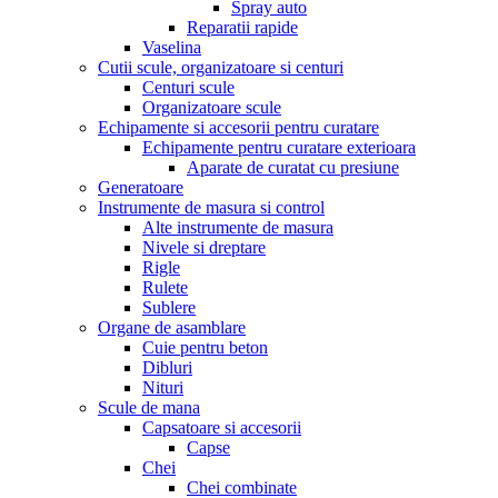
Spray auto
Reparatii rapide
Vaselina
Cutii scule, organizatoare si centuri
Centuri scule
Organizatoare scule
Echipamente si accesorii pentru curatare
Echipamente pentru curatare exterioara
Aparate de curatat cu presiune
Generatoare
Instrumente de masura si control
Alte instrumente de masura
Nivele si dreptare
Rigle
Rulete
Sublere
Organe de asamblare
Cuie pentru beton
Dibluri
Nituri
Scule de mana
Capsatoare si accesorii
Capse
Chei
Chei combinate