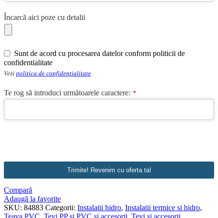
Company
Încarcă aici poze cu detalii
Name
*
Sunt de acord cu procesarea datelor conform politicii de
confidentialitate
Vezi
politica de confidentialitate
Te rog să introduci următoarele caractere:
*
Trimite! Revenim cu oferta ta!
Compară
Adaugă la favorite
SKU:
84883
Categorii:
Instalatii hidro
,
Instalatii termice si hidro
,
Teava PVC
,
Tevi PP si PVC si accesorii
,
Tevi si accesorii