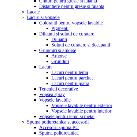
Chituri pentru gresie si faianta
Distantiere pentru gresie si faianta
Lacate
Lacuri si vopsele
Coloranti pentru vopsele lavabile
Pigmenti
Diluanti si solutii de curatare
Diluanti
Solutii de curatare si decapanti
Grunduri si amorse
Amorse
Grunduri
Lacuri
Lacuri pentru lemn
Lacuri pentru parchet
Lacuri pentru piatra
Tencuieli decorative
Vopsea spray
Vopsele lavabile
Vopsele lavabile pentru exterior
Vopsele lavabile pentru interior
Vopsele pentru lemn si metal
Spuma poliuretanica si accesorii
Accesorii spuma PU
Spuma poliuretanica