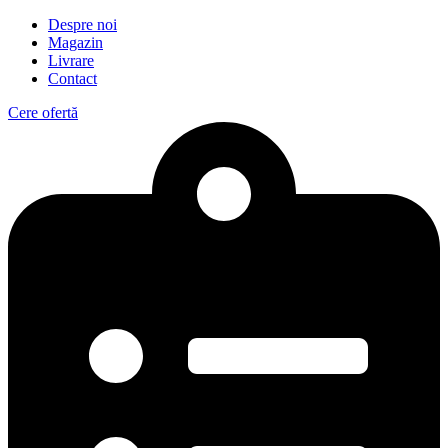
Despre noi
Magazin
Livrare
Contact
Cere ofertă