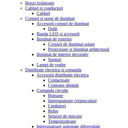
Benzi izolatoare
Cabluri si conductori
Cabluri
Corpuri si surse de iluminat
Accesorii corpuri de iluminat
Dulii
Banda LED si accesorii
Iluminat de exterior
Corpuri de iluminat solare
Proiectoare si iluminat arhitectural
Iluminat de interior decorativ
Spoturi
Lampi de veghe
Distributie electrica si comanda
Accesorii distributie electrica
Contactoare
Contoare digitale
Comanda circuite
Butoane
Intrerupatoare crepusculare
Limitatori
Relee
Senzori de miscare
Temporizatoare
Intrerupatoare automate diferentiale