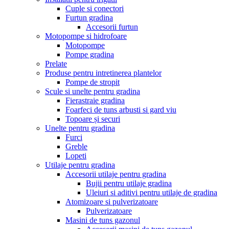
Cuple si conectori
Furtun gradina
Accesorii furtun
Motopompe si hidrofoare
Motopompe
Pompe gradina
Prelate
Produse pentru intretinerea plantelor
Pompe de stropit
Scule si unelte pentru gradina
Fierastraie gradina
Foarfeci de tuns arbusti si gard viu
Topoare și securi
Unelte pentru gradina
Furci
Greble
Lopeti
Utilaje pentru gradina
Accesorii utilaje pentru gradina
Bujii pentru utilaje gradina
Uleiuri si aditivi pentru utilaje de gradina
Atomizoare si pulverizatoare
Pulverizatoare
Masini de tuns gazonul