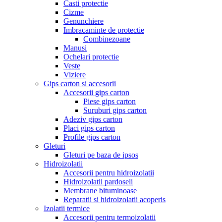
Casti protectie
Cizme
Genunchiere
Imbracaminte de protectie
Combinezoane
Manusi
Ochelari protectie
Veste
Viziere
Gips carton si accesorii
Accesorii gips carton
Piese gips carton
Suruburi gips carton
Adeziv gips carton
Placi gips carton
Profile gips carton
Gleturi
Gleturi pe baza de ipsos
Hidroizolatii
Accesorii pentru hidroizolatii
Hidroizolatii pardoseli
Membrane bituminoase
Reparatii si hidroizolatii acoperis
Izolatii termice
Accesorii pentru termoizolatii