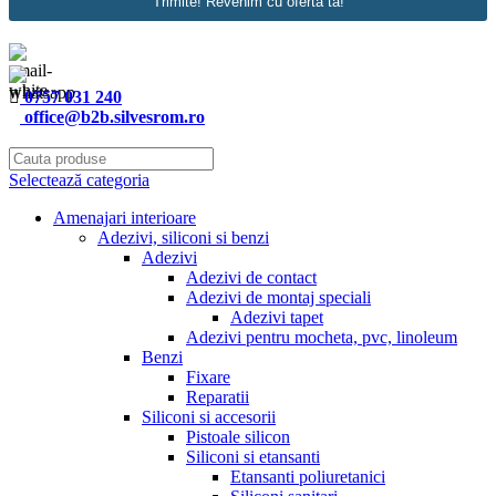
Trimite! Revenim cu oferta ta!
0757 031 240
office@b2b.silvesrom.ro
Selectează categoria
Amenajari interioare
Adezivi, siliconi si benzi
Adezivi
Adezivi de contact
Adezivi de montaj speciali
Adezivi tapet
Adezivi pentru mocheta, pvc, linoleum
Benzi
Fixare
Reparatii
Siliconi si accesorii
Pistoale silicon
Siliconi si etansanti
Etansanti poliuretanici