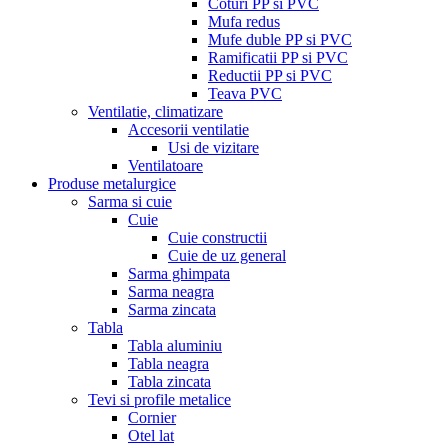
Coturi PP si PVC
Mufa redus
Mufe duble PP si PVC
Ramificatii PP si PVC
Reductii PP si PVC
Teava PVC
Ventilatie, climatizare
Accesorii ventilatie
Usi de vizitare
Ventilatoare
Produse metalurgice
Sarma si cuie
Cuie
Cuie constructii
Cuie de uz general
Sarma ghimpata
Sarma neagra
Sarma zincata
Tabla
Tabla aluminiu
Tabla neagra
Tabla zincata
Tevi si profile metalice
Cornier
Otel lat