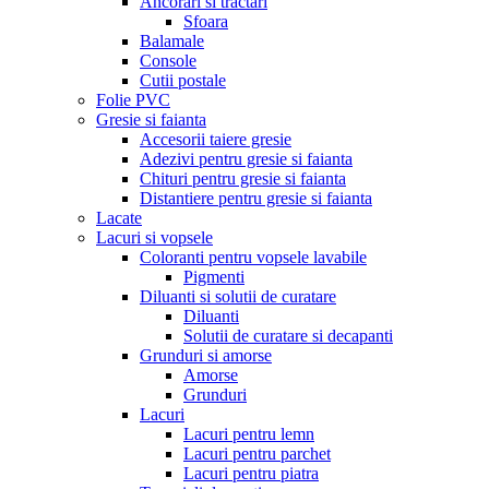
Ancorari si tractari
Sfoara
Balamale
Console
Cutii postale
Folie PVC
Gresie si faianta
Accesorii taiere gresie
Adezivi pentru gresie si faianta
Chituri pentru gresie si faianta
Distantiere pentru gresie si faianta
Lacate
Lacuri si vopsele
Coloranti pentru vopsele lavabile
Pigmenti
Diluanti si solutii de curatare
Diluanti
Solutii de curatare si decapanti
Grunduri si amorse
Amorse
Grunduri
Lacuri
Lacuri pentru lemn
Lacuri pentru parchet
Lacuri pentru piatra