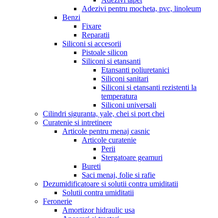
Adezivi pentru mocheta, pvc, linoleum
Benzi
Fixare
Reparatii
Siliconi si accesorii
Pistoale silicon
Siliconi si etansanti
Etansanti poliuretanici
Siliconi sanitari
Siliconi si etansanti rezistenti la
temperatura
Siliconi universali
Cilindri siguranta, yale, chei si port chei
Curatenie si intretinere
Articole pentru menaj casnic
Articole curatenie
Perii
Stergatoare geamuri
Bureti
Saci menaj, folie si rafie
Dezumidificatoare si solutii contra umiditatii
Solutii contra umiditatii
Feronerie
Amortizor hidraulic usa