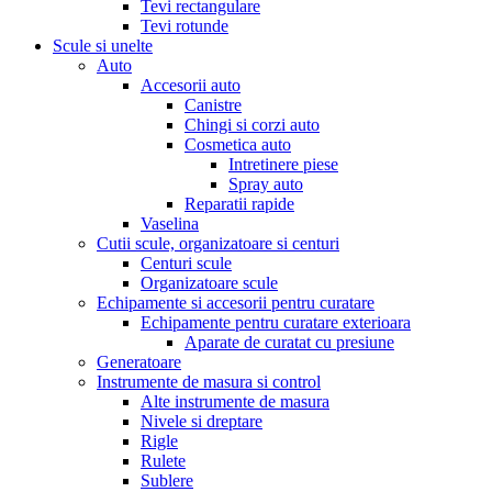
Tevi rectangulare
Tevi rotunde
Scule si unelte
Auto
Accesorii auto
Canistre
Chingi si corzi auto
Cosmetica auto
Intretinere piese
Spray auto
Reparatii rapide
Vaselina
Cutii scule, organizatoare si centuri
Centuri scule
Organizatoare scule
Echipamente si accesorii pentru curatare
Echipamente pentru curatare exterioara
Aparate de curatat cu presiune
Generatoare
Instrumente de masura si control
Alte instrumente de masura
Nivele si dreptare
Rigle
Rulete
Sublere