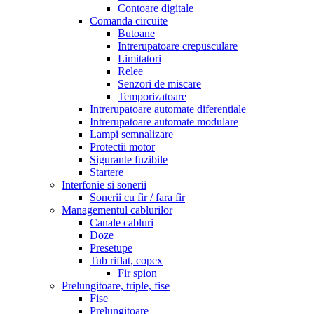
Contoare digitale
Comanda circuite
Butoane
Intrerupatoare crepusculare
Limitatori
Relee
Senzori de miscare
Temporizatoare
Intrerupatoare automate diferentiale
Intrerupatoare automate modulare
Lampi semnalizare
Protectii motor
Sigurante fuzibile
Startere
Interfonie si sonerii
Sonerii cu fir / fara fir
Managementul cablurilor
Canale cabluri
Doze
Presetupe
Tub riflat, copex
Fir spion
Prelungitoare, triple, fise
Fise
Prelungitoare