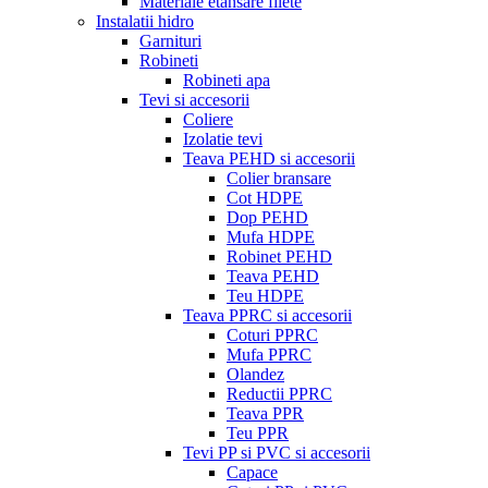
Materiale etansare filete
Instalatii hidro
Garnituri
Robineti
Robineti apa
Tevi si accesorii
Coliere
Izolatie tevi
Teava PEHD si accesorii
Colier bransare
Cot HDPE
Dop PEHD
Mufa HDPE
Robinet PEHD
Teava PEHD
Teu HDPE
Teava PPRC si accesorii
Coturi PPRC
Mufa PPRC
Olandez
Reductii PPRC
Teava PPR
Teu PPR
Tevi PP si PVC si accesorii
Capace