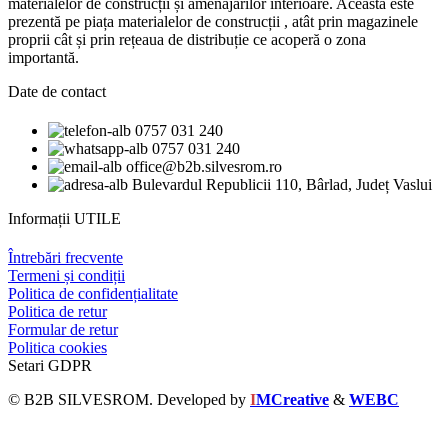
materialelor de construcții și amenajărilor interioare. Aceasta este
prezentă pe piața materialelor de construcții , atât prin magazinele
proprii cât și prin rețeaua de distribuție ce acoperă o zona
importantă.
Date de contact
0757 031 240
0757 031 240
office@b2b.silvesrom.ro
Bulevardul Republicii 110, Bârlad, Județ Vaslui
Informații UTILE
Întrebări frecvente
Termeni și condiții
Politica de confidențialitate
Politica de retur
Formular de retur
Politica cookies
Setari GDPR
© B2B SILVESROM. Developed by
I
MCreative
&
WEBC