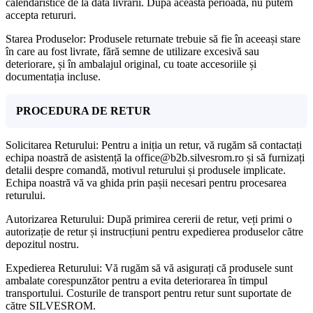
calendaristice de la data livrării. După această perioadă, nu putem
accepta retururi.
Starea Produselor: Produsele returnate trebuie să fie în aceeași stare
în care au fost livrate, fără semne de utilizare excesivă sau
deteriorare, și în ambalajul original, cu toate accesoriile și
documentația incluse.
PROCEDURA DE RETUR
Solicitarea Returului: Pentru a iniția un retur, vă rugăm să contactați
echipa noastră de asistență la office@b2b.silvesrom.ro și să furnizați
detalii despre comandă, motivul returului și produsele implicate.
Echipa noastră vă va ghida prin pașii necesari pentru procesarea
returului.
Autorizarea Returului: După primirea cererii de retur, veți primi o
autorizație de retur și instrucțiuni pentru expedierea produselor către
depozitul nostru.
Expedierea Returului: Vă rugăm să vă asigurați că produsele sunt
ambalate corespunzător pentru a evita deteriorarea în timpul
transportului. Costurile de transport pentru retur sunt suportate de
către SILVESROM.