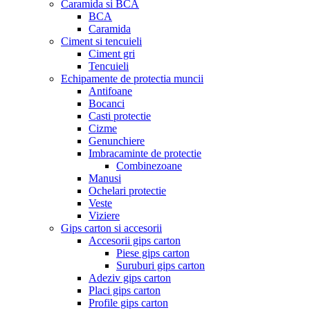
Caramida si BCA
BCA
Caramida
Ciment si tencuieli
Ciment gri
Tencuieli
Echipamente de protectia muncii
Antifoane
Bocanci
Casti protectie
Cizme
Genunchiere
Imbracaminte de protectie
Combinezoane
Manusi
Ochelari protectie
Veste
Viziere
Gips carton si accesorii
Accesorii gips carton
Piese gips carton
Suruburi gips carton
Adeziv gips carton
Placi gips carton
Profile gips carton