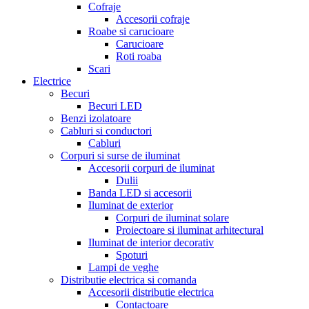
Cofraje
Accesorii cofraje
Roabe si carucioare
Carucioare
Roti roaba
Scari
Electrice
Becuri
Becuri LED
Benzi izolatoare
Cabluri si conductori
Cabluri
Corpuri si surse de iluminat
Accesorii corpuri de iluminat
Dulii
Banda LED si accesorii
Iluminat de exterior
Corpuri de iluminat solare
Proiectoare si iluminat arhitectural
Iluminat de interior decorativ
Spoturi
Lampi de veghe
Distributie electrica si comanda
Accesorii distributie electrica
Contactoare