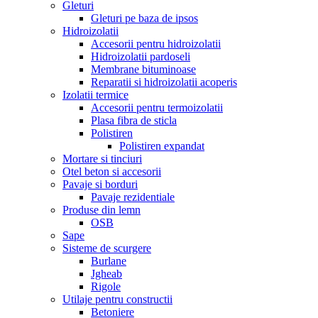
Gleturi
Gleturi pe baza de ipsos
Hidroizolatii
Accesorii pentru hidroizolatii
Hidroizolatii pardoseli
Membrane bituminoase
Reparatii si hidroizolatii acoperis
Izolatii termice
Accesorii pentru termoizolatii
Plasa fibra de sticla
Polistiren
Polistiren expandat
Mortare si tinciuri
Otel beton si accesorii
Pavaje si borduri
Pavaje rezidentiale
Produse din lemn
OSB
Sape
Sisteme de scurgere
Burlane
Jgheab
Rigole
Utilaje pentru constructii
Betoniere