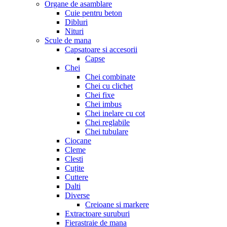
Organe de asamblare
Cuie pentru beton
Dibluri
Nituri
Scule de mana
Capsatoare si accesorii
Capse
Chei
Chei combinate
Chei cu clichet
Chei fixe
Chei imbus
Chei inelare cu cot
Chei reglabile
Chei tubulare
Ciocane
Cleme
Clesti
Cuțite
Cuttere
Dalti
Diverse
Creioane si markere
Extractoare suruburi
Fierastraie de mana