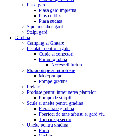
Plasa gard
Plasa gard impletita
Plasa rabitz
Plasa sudata
Sipci metalice gard
Stalpi gard
Gradina
Camping si Gratare
Instalatii pentru irigatii
Cuple si conectori
Furtun gradina
Accesorii furtun
Motopompe si hidrofoare
Motopompe
Pompe gradina
Prelate
Produse pentru intretinerea plantelor
Pompe de stropit
Scule si unelte pentru gradina
Fierastraie gradina
Foarfeci de tuns arbusti si gard viu
Topoare și securi
Unelte pentru gradina
Furci
Greble