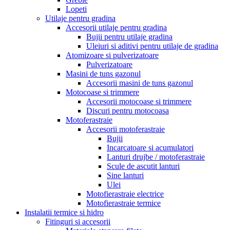
Lopeti
Utilaje pentru gradina
Accesorii utilaje pentru gradina
Bujii pentru utilaje gradina
Uleiuri si aditivi pentru utilaje de gradina
Atomizoare si pulverizatoare
Pulverizatoare
Masini de tuns gazonul
Accesorii masini de tuns gazonul
Motocoase si trimmere
Accesorii motocoase si trimmere
Discuri pentru motocoasa
Motoferastraie
Accesorii motoferastraie
Bujii
Incarcatoare si acumulatori
Lanturi drujbe / motoferastraie
Scule de ascutit lanturi
Sine lanturi
Ulei
Motofierastraie electrice
Motofierastraie termice
Instalatii termice si hidro
Fitinguri si accesorii