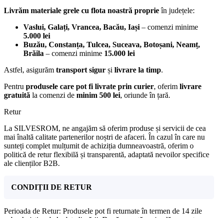
Livrăm materiale grele cu flota noastră proprie
în județele:
Vaslui, Galați, Vrancea, Bacău, Iași
– comenzi minime
5.000 lei
Buzău, Constanța, Tulcea, Suceava, Botoșani, Neamț,
Brăila
– comenzi minime
15.000 lei
Astfel, asigurăm
transport sigur
și
livrare la timp
.
Pentru
produsele care pot fi livrate prin curier
, oferim
livrare
gratuită
la comenzi de
minim 500 lei
, oriunde în țară.
Retur
La SILVESROM, ne angajăm să oferim produse și servicii de cea
mai înaltă calitate partenerilor noștri de afaceri. În cazul în care nu
sunteți complet mulțumit de achiziția dumneavoastră, oferim o
politică de retur flexibilă și transparentă, adaptată nevoilor specifice
ale clienților B2B.
CONDIȚII DE RETUR
Perioada de Retur: Produsele pot fi returnate în termen de 14 zile