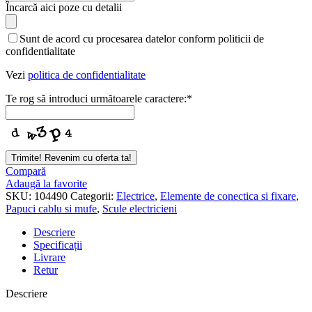
Contact
Încarcă aici poze cu detalii
Email
*
Sunt de acord cu procesarea datelor conform politicii de
confidentialitate
Vezi
politica de confidentialitate
Te rog să introduci următoarele caractere:
*
Trimite! Revenim cu oferta ta!
Compară
Adaugă la favorite
SKU:
104490
Categorii:
Electrice
,
Elemente de conectica si fixare
,
Papuci cablu si mufe
,
Scule electricieni
Descriere
Specificații
Livrare
Retur
Descriere