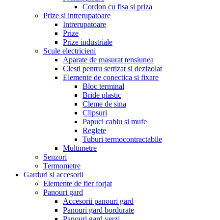
Cordon cu fisa si priza
Prize si intrerupatoare
Intrerupatoare
Prize
Prize industriale
Scule electricieni
Aparate de masurat tensiunea
Clesti pentru sertizat si dezizolat
Elemente de conectica si fixare
Bloc terminal
Bride plastic
Cleme de sina
Clipsuri
Papuci cablu si mufe
Reglete
Tuburi termocontractabile
Multimetre
Senzori
Termometre
Garduri si accesorii
Elemente de fier forjat
Panouri gard
Accesorii panouri gard
Panouri gard bordurate
Panouri gard verzi