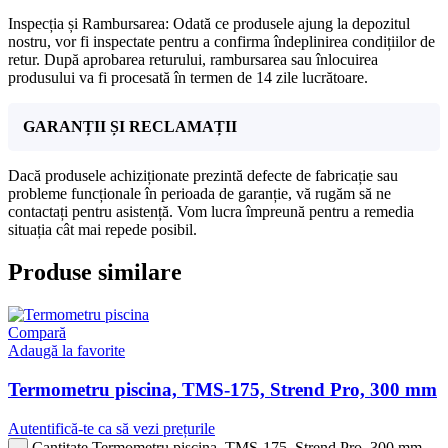
Inspecția și Rambursarea: Odată ce produsele ajung la depozitul
nostru, vor fi inspectate pentru a confirma îndeplinirea condițiilor de
retur. După aprobarea returului, rambursarea sau înlocuirea
produsului va fi procesată în termen de 14 zile lucrătoare.
GARANȚII ȘI RECLAMAȚII
Dacă produsele achiziționate prezintă defecte de fabricație sau
probleme funcționale în perioada de garanție, vă rugăm să ne
contactați pentru asistență. Vom lucra împreună pentru a remedia
situația cât mai repede posibil.
Produse similare
Compară
Adaugă la favorite
Termometru piscina, TMS-175, Strend Pro, 300 mm
Autentifică-te ca să vezi prețurile
Cantitate Termometru piscina, TMS-175, Strend Pro, 300 mm