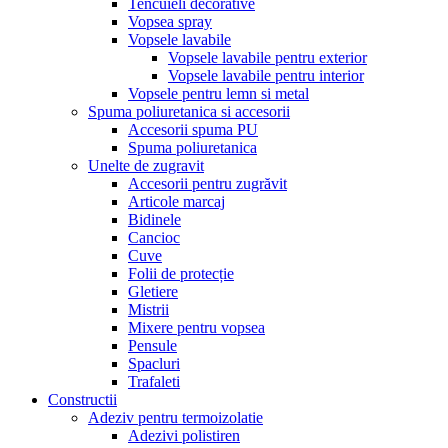
Tencuieli decorative
Vopsea spray
Vopsele lavabile
Vopsele lavabile pentru exterior
Vopsele lavabile pentru interior
Vopsele pentru lemn si metal
Spuma poliuretanica si accesorii
Accesorii spuma PU
Spuma poliuretanica
Unelte de zugravit
Accesorii pentru zugrăvit
Articole marcaj
Bidinele
Cancioc
Cuve
Folii de protecție
Gletiere
Mistrii
Mixere pentru vopsea
Pensule
Spacluri
Trafaleti
Constructii
Adeziv pentru termoizolatie
Adezivi polistiren