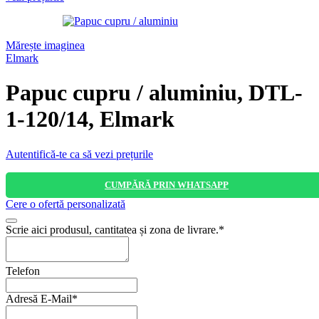
Mărește imaginea
Elmark
Papuc cupru / aluminiu, DTL-
1-120/14, Elmark
Autentifică-te ca să vezi prețurile
CUMPĂRĂ PRIN WHATSAPP
Cere o ofertă personalizată
Scrie aici produsul, cantitatea și zona de livrare.
*
Telefon
Adresă E-Mail
*