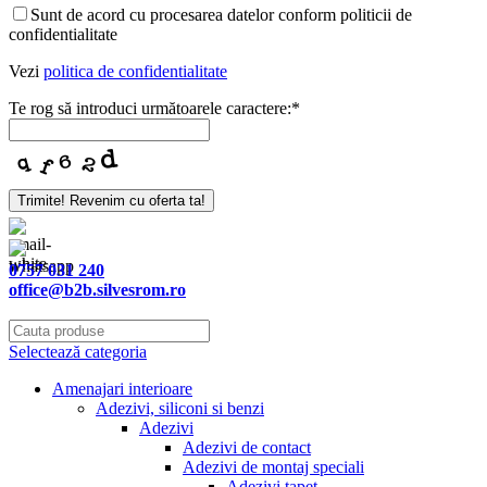
Sunt de acord cu procesarea datelor conform politicii de
confidentialitate
Vezi
politica de confidentialitate
Te rog să introduci următoarele caractere:
*
Trimite! Revenim cu oferta ta!
0757 031 240
office@b2b.silvesrom.ro
Selectează categoria
Amenajari interioare
Adezivi, siliconi si benzi
Adezivi
Adezivi de contact
Adezivi de montaj speciali
Adezivi tapet