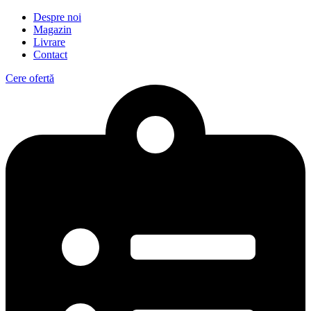
Despre noi
Magazin
Livrare
Contact
Cere ofertă