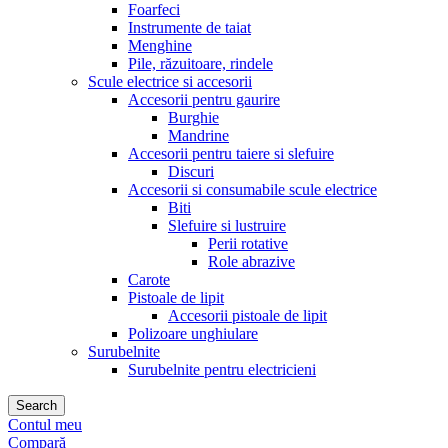
Foarfeci
Instrumente de taiat
Menghine
Pile, răzuitoare, rindele
Scule electrice si accesorii
Accesorii pentru gaurire
Burghie
Mandrine
Accesorii pentru taiere si slefuire
Discuri
Accesorii si consumabile scule electrice
Biti
Slefuire si lustruire
Perii rotative
Role abrazive
Carote
Pistoale de lipit
Accesorii pistoale de lipit
Polizoare unghiulare
Surubelnite
Surubelnite pentru electricieni
Search
Contul meu
Compară