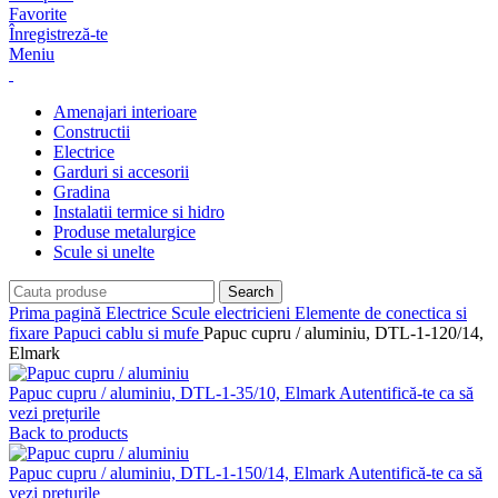
Favorite
Înregistreză-te
Meniu
Amenajari interioare
Constructii
Electrice
Garduri si accesorii
Gradina
Instalatii termice si hidro
Produse metalurgice
Scule si unelte
Search
Prima pagină
Electrice
Scule electricieni
Elemente de conectica si
fixare
Papuci cablu si mufe
Papuc cupru / aluminiu, DTL-1-120/14,
Elmark
Papuc cupru / aluminiu, DTL-1-35/10, Elmark
Autentifică-te ca să
vezi prețurile
Back to products
Papuc cupru / aluminiu, DTL-1-150/14, Elmark
Autentifică-te ca să
vezi prețurile