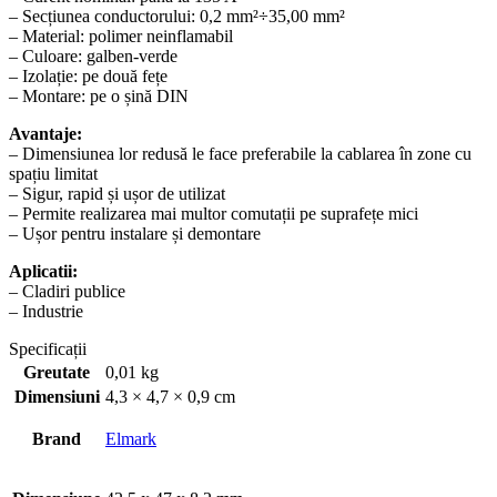
– Secțiunea conductorului: 0,2 mm²÷35,00 mm²
– Material: polimer neinflamabil
– Culoare: galben-verde
– Izolație: pe două fețe
– Montare: pe o șină DIN
Avantaje:
– Dimensiunea lor redusă le face preferabile la cablarea în zone cu
spațiu limitat
– Sigur, rapid și ușor de utilizat
– Permite realizarea mai multor comutații pe suprafețe mici
– Ușor pentru instalare și demontare
Aplicatii:
– Cladiri publice
– Industrie
Specificații
Greutate
0,01 kg
Dimensiuni
4,3 × 4,7 × 0,9 cm
Brand
Elmark