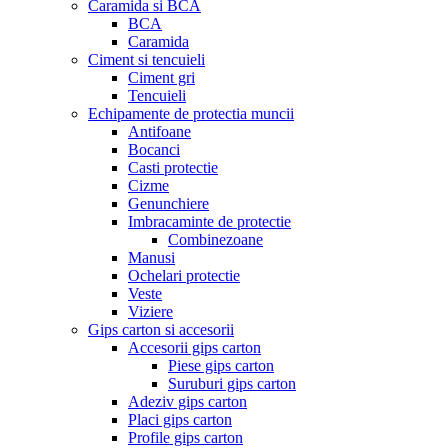
Caramida si BCA
BCA
Caramida
Ciment si tencuieli
Ciment gri
Tencuieli
Echipamente de protectia muncii
Antifoane
Bocanci
Casti protectie
Cizme
Genunchiere
Imbracaminte de protectie
Combinezoane
Manusi
Ochelari protectie
Veste
Viziere
Gips carton si accesorii
Accesorii gips carton
Piese gips carton
Suruburi gips carton
Adeziv gips carton
Placi gips carton
Profile gips carton