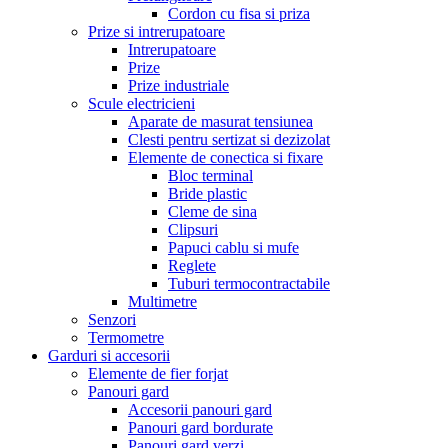
Cordon cu fisa si priza
Prize si intrerupatoare
Intrerupatoare
Prize
Prize industriale
Scule electricieni
Aparate de masurat tensiunea
Clesti pentru sertizat si dezizolat
Elemente de conectica si fixare
Bloc terminal
Bride plastic
Cleme de sina
Clipsuri
Papuci cablu si mufe
Reglete
Tuburi termocontractabile
Multimetre
Senzori
Termometre
Garduri si accesorii
Elemente de fier forjat
Panouri gard
Accesorii panouri gard
Panouri gard bordurate
Panouri gard verzi