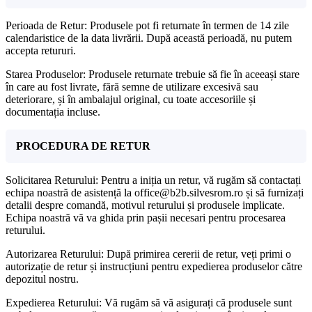
Perioada de Retur: Produsele pot fi returnate în termen de 14 zile
calendaristice de la data livrării. După această perioadă, nu putem
accepta retururi.
Starea Produselor: Produsele returnate trebuie să fie în aceeași stare
în care au fost livrate, fără semne de utilizare excesivă sau
deteriorare, și în ambalajul original, cu toate accesoriile și
documentația incluse.
PROCEDURA DE RETUR
Solicitarea Returului: Pentru a iniția un retur, vă rugăm să contactați
echipa noastră de asistență la office@b2b.silvesrom.ro și să furnizați
detalii despre comandă, motivul returului și produsele implicate.
Echipa noastră vă va ghida prin pașii necesari pentru procesarea
returului.
Autorizarea Returului: După primirea cererii de retur, veți primi o
autorizație de retur și instrucțiuni pentru expedierea produselor către
depozitul nostru.
Expedierea Returului: Vă rugăm să vă asigurați că produsele sunt