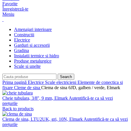
Favorite
Înregistreză-te
Meniu
Amenajari interioare
Constructii
Electrice
Garduri si accesorii
Gradina
Instalatii termice si hidro
Produse metalurgice
Scule si unelte
Search
Prima pagină
Electrice
Scule electricieni
Elemente de conectica si
fixare
Cleme de sina
Clema de sina 6JD, galben / verde, Elmark
Cheie tubulara, 3/8'', 9 mm, Elmark
Autentifică-te ca să vezi
prețurile
Back to products
Clema de sina, LTU2UK, gri, 10N, Elmark
Autentifică-te ca să vezi
prețurile