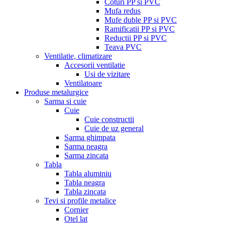
Coturi PP si PVC
Mufa redus
Mufe duble PP si PVC
Ramificatii PP si PVC
Reductii PP si PVC
Teava PVC
Ventilatie, climatizare
Accesorii ventilatie
Usi de vizitare
Ventilatoare
Produse metalurgice
Sarma si cuie
Cuie
Cuie constructii
Cuie de uz general
Sarma ghimpata
Sarma neagra
Sarma zincata
Tabla
Tabla aluminiu
Tabla neagra
Tabla zincata
Tevi si profile metalice
Cornier
Otel lat