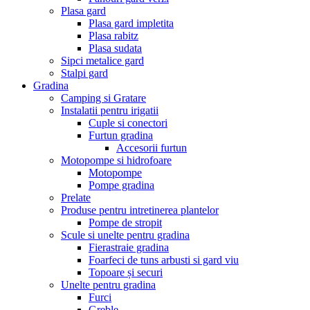
Plasa gard
Plasa gard impletita
Plasa rabitz
Plasa sudata
Sipci metalice gard
Stalpi gard
Gradina
Camping si Gratare
Instalatii pentru irigatii
Cuple si conectori
Furtun gradina
Accesorii furtun
Motopompe si hidrofoare
Motopompe
Pompe gradina
Prelate
Produse pentru intretinerea plantelor
Pompe de stropit
Scule si unelte pentru gradina
Fierastraie gradina
Foarfeci de tuns arbusti si gard viu
Topoare și securi
Unelte pentru gradina
Furci
Greble