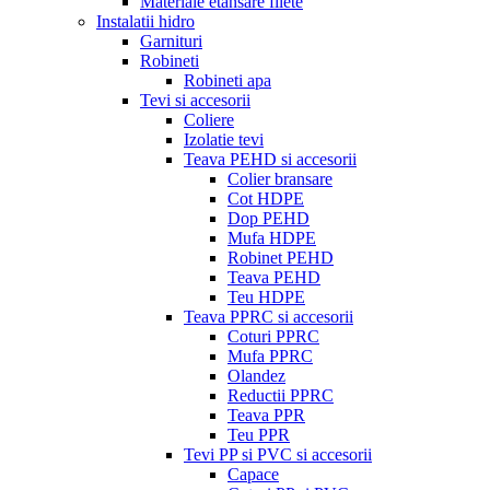
Materiale etansare filete
Instalatii hidro
Garnituri
Robineti
Robineti apa
Tevi si accesorii
Coliere
Izolatie tevi
Teava PEHD si accesorii
Colier bransare
Cot HDPE
Dop PEHD
Mufa HDPE
Robinet PEHD
Teava PEHD
Teu HDPE
Teava PPRC si accesorii
Coturi PPRC
Mufa PPRC
Olandez
Reductii PPRC
Teava PPR
Teu PPR
Tevi PP si PVC si accesorii
Capace