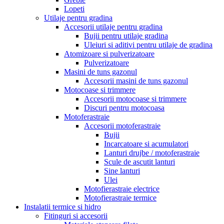
Lopeti
Utilaje pentru gradina
Accesorii utilaje pentru gradina
Bujii pentru utilaje gradina
Uleiuri si aditivi pentru utilaje de gradina
Atomizoare si pulverizatoare
Pulverizatoare
Masini de tuns gazonul
Accesorii masini de tuns gazonul
Motocoase si trimmere
Accesorii motocoase si trimmere
Discuri pentru motocoasa
Motoferastraie
Accesorii motoferastraie
Bujii
Incarcatoare si acumulatori
Lanturi drujbe / motoferastraie
Scule de ascutit lanturi
Sine lanturi
Ulei
Motofierastraie electrice
Motofierastraie termice
Instalatii termice si hidro
Fitinguri si accesorii