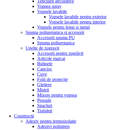
Tencuieli decorative
Vopsea spray
Vopsele lavabile
Vopsele lavabile pentru exterior
Vopsele lavabile pentru interior
Vopsele pentru lemn si metal
Spuma poliuretanica si accesorii
Accesorii spuma PU
Spuma poliuretanica
Unelte de zugravit
Accesorii pentru zugrăvit
Articole marcaj
Bidinele
Cancioc
Cuve
Folii de protecție
Gletiere
Mistrii
Mixere pentru vopsea
Pensule
Spacluri
Trafaleti
Constructii
Adeziv pentru termoizolatie
Adezivi polistiren