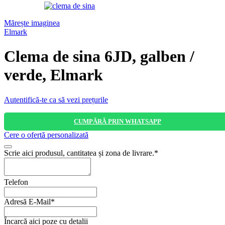
Mărește imaginea
Elmark
Clema de sina 6JD, galben /
verde, Elmark
Autentifică-te ca să vezi prețurile
CUMPĂRĂ PRIN WHATSAPP
Cere o ofertă personalizată
Website
Scrie aici produsul, cantitatea și zona de livrare.
*
URL
*
Telefon
Adresă E-Mail
*
Încarcă aici poze cu detalii