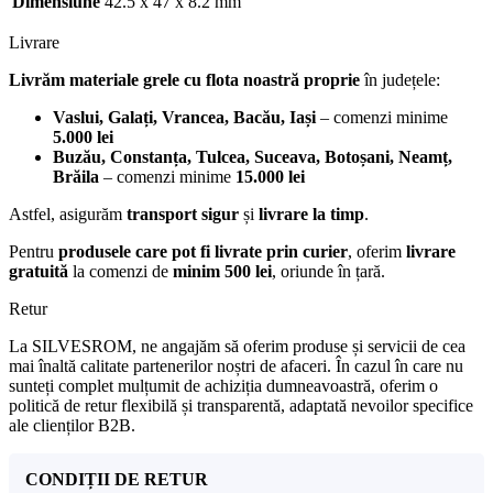
Dimensiune
42.5 x 47 x 8.2 mm
Livrare
Livrăm materiale grele cu flota noastră proprie
în județele:
Vaslui, Galați, Vrancea, Bacău, Iași
– comenzi minime
5.000 lei
Buzău, Constanța, Tulcea, Suceava, Botoșani, Neamț,
Brăila
– comenzi minime
15.000 lei
Astfel, asigurăm
transport sigur
și
livrare la timp
.
Pentru
produsele care pot fi livrate prin curier
, oferim
livrare
gratuită
la comenzi de
minim 500 lei
, oriunde în țară.
Retur
La SILVESROM, ne angajăm să oferim produse și servicii de cea
mai înaltă calitate partenerilor noștri de afaceri. În cazul în care nu
sunteți complet mulțumit de achiziția dumneavoastră, oferim o
politică de retur flexibilă și transparentă, adaptată nevoilor specifice
ale clienților B2B.
CONDIȚII DE RETUR