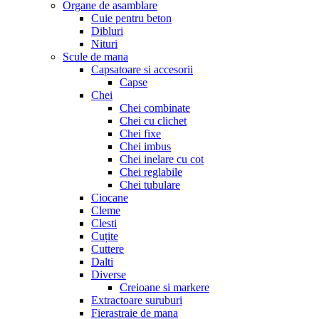
Organe de asamblare
Cuie pentru beton
Dibluri
Nituri
Scule de mana
Capsatoare si accesorii
Capse
Chei
Chei combinate
Chei cu clichet
Chei fixe
Chei imbus
Chei inelare cu cot
Chei reglabile
Chei tubulare
Ciocane
Cleme
Clesti
Cuțite
Cuttere
Dalti
Diverse
Creioane si markere
Extractoare suruburi
Fierastraie de mana