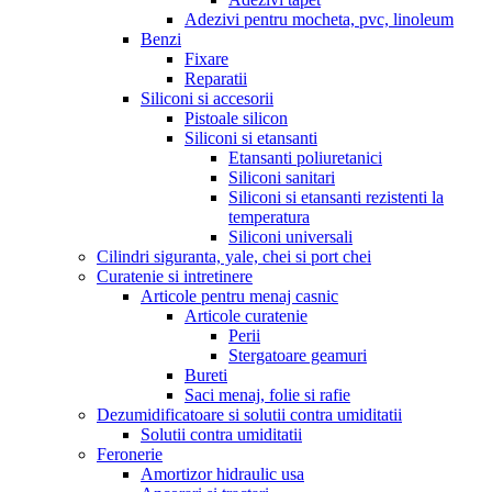
Adezivi pentru mocheta, pvc, linoleum
Benzi
Fixare
Reparatii
Siliconi si accesorii
Pistoale silicon
Siliconi si etansanti
Etansanti poliuretanici
Siliconi sanitari
Siliconi si etansanti rezistenti la
temperatura
Siliconi universali
Cilindri siguranta, yale, chei si port chei
Curatenie si intretinere
Articole pentru menaj casnic
Articole curatenie
Perii
Stergatoare geamuri
Bureti
Saci menaj, folie si rafie
Dezumidificatoare si solutii contra umiditatii
Solutii contra umiditatii
Feronerie
Amortizor hidraulic usa