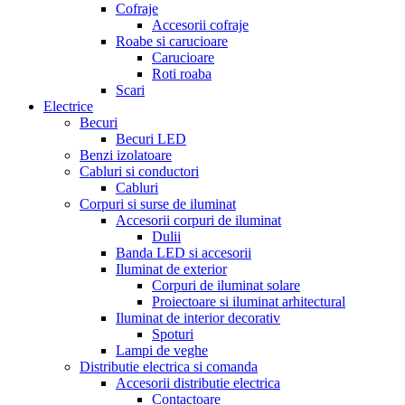
Cofraje
Accesorii cofraje
Roabe si carucioare
Carucioare
Roti roaba
Scari
Electrice
Becuri
Becuri LED
Benzi izolatoare
Cabluri si conductori
Cabluri
Corpuri si surse de iluminat
Accesorii corpuri de iluminat
Dulii
Banda LED si accesorii
Iluminat de exterior
Corpuri de iluminat solare
Proiectoare si iluminat arhitectural
Iluminat de interior decorativ
Spoturi
Lampi de veghe
Distributie electrica si comanda
Accesorii distributie electrica
Contactoare