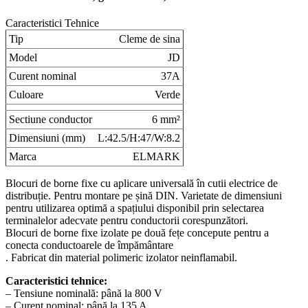
Caracteristici Tehnice
Tip
Cleme de sina
Model
JD
Curent nominal
37A
Culoare
Verde
Sectiune conductor
6 mm²
Dimensiuni (mm)
L:42.5/H:47/W:8.2
Marca
ELMARK
Blocuri de borne fixe cu aplicare universală în cutii electrice de
distribuție. Pentru montare pe șină DIN. Varietate de dimensiuni
pentru utilizarea optimă a spațiului disponibil prin selectarea
terminalelor adecvate pentru conductorii corespunzători.
Blocuri de borne fixe izolate pe două fețe concepute pentru a
conecta conductoarele de împământare
. Fabricat din material polimeric izolator neinflamabil.
Caracteristici tehnice:
– Tensiune nominală: până la 800 V
– Curent nominal: până la 135 A