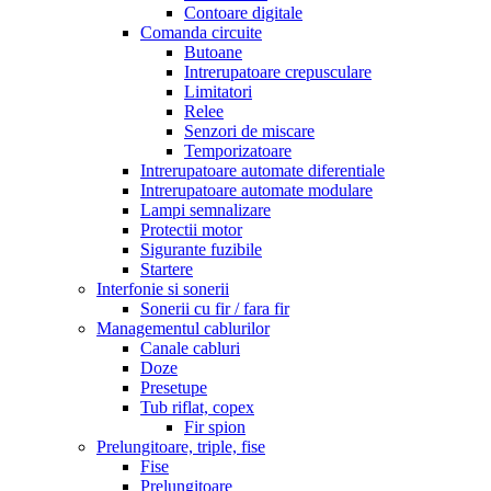
Contoare digitale
Comanda circuite
Butoane
Intrerupatoare crepusculare
Limitatori
Relee
Senzori de miscare
Temporizatoare
Intrerupatoare automate diferentiale
Intrerupatoare automate modulare
Lampi semnalizare
Protectii motor
Sigurante fuzibile
Startere
Interfonie si sonerii
Sonerii cu fir / fara fir
Managementul cablurilor
Canale cabluri
Doze
Presetupe
Tub riflat, copex
Fir spion
Prelungitoare, triple, fise
Fise
Prelungitoare