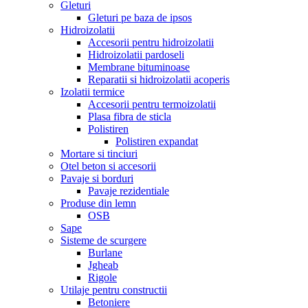
Gleturi
Gleturi pe baza de ipsos
Hidroizolatii
Accesorii pentru hidroizolatii
Hidroizolatii pardoseli
Membrane bituminoase
Reparatii si hidroizolatii acoperis
Izolatii termice
Accesorii pentru termoizolatii
Plasa fibra de sticla
Polistiren
Polistiren expandat
Mortare si tinciuri
Otel beton si accesorii
Pavaje si borduri
Pavaje rezidentiale
Produse din lemn
OSB
Sape
Sisteme de scurgere
Burlane
Jgheab
Rigole
Utilaje pentru constructii
Betoniere