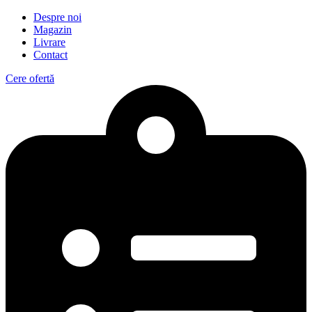
Despre noi
Magazin
Livrare
Contact
Cere ofertă