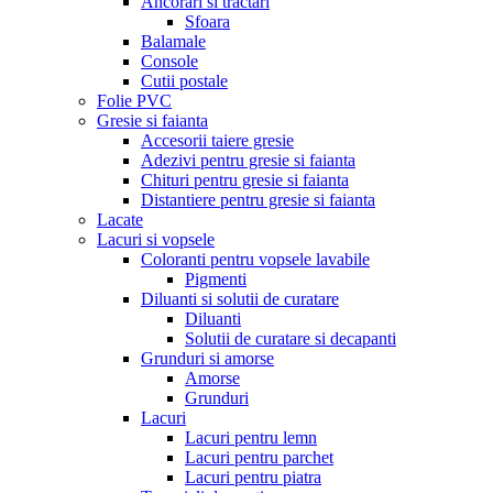
Ancorari si tractari
Sfoara
Balamale
Console
Cutii postale
Folie PVC
Gresie si faianta
Accesorii taiere gresie
Adezivi pentru gresie si faianta
Chituri pentru gresie si faianta
Distantiere pentru gresie si faianta
Lacate
Lacuri si vopsele
Coloranti pentru vopsele lavabile
Pigmenti
Diluanti si solutii de curatare
Diluanti
Solutii de curatare si decapanti
Grunduri si amorse
Amorse
Grunduri
Lacuri
Lacuri pentru lemn
Lacuri pentru parchet
Lacuri pentru piatra