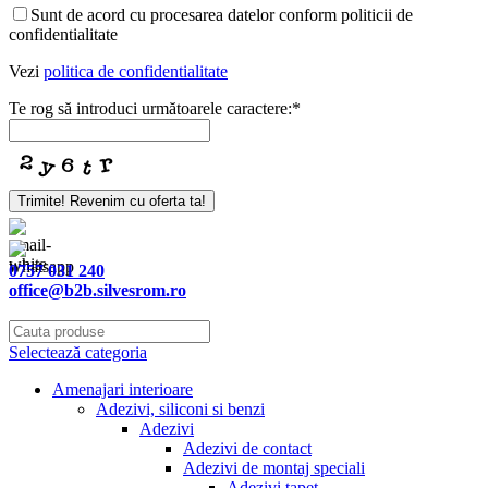
Website
Sunt de acord cu procesarea datelor conform politicii de
URL
*
confidentialitate
Vezi
politica de confidentialitate
Te rog să introduci următoarele caractere:
*
Trimite! Revenim cu oferta ta!
0757 031 240
office@b2b.silvesrom.ro
Selectează categoria
Amenajari interioare
Adezivi, siliconi si benzi
Adezivi
Adezivi de contact
Adezivi de montaj speciali
Adezivi tapet