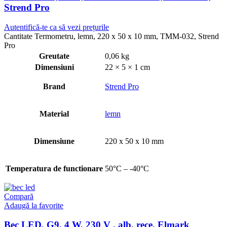
Strend Pro
Autentifică-te ca să vezi prețurile
Cantitate Termometru, lemn, 220 x 50 x 10 mm, TMM-032, Strend
Pro
Greutate
0,06 kg
Dimensiuni
22 × 5 × 1 cm
Brand
Strend Pro
Material
lemn
Dimensiune
220 x 50 x 10 mm
Temperatura de functionare
50°C – -40°C
Compară
Adaugă la favorite
Bec LED, G9, 4 W, 230 V , alb, rece, Elmark