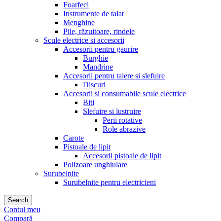
Foarfeci
Instrumente de taiat
Menghine
Pile, răzuitoare, rindele
Scule electrice si accesorii
Accesorii pentru gaurire
Burghie
Mandrine
Accesorii pentru taiere si slefuire
Discuri
Accesorii si consumabile scule electrice
Biti
Slefuire si lustruire
Perii rotative
Role abrazive
Carote
Pistoale de lipit
Accesorii pistoale de lipit
Polizoare unghiulare
Surubelnite
Surubelnite pentru electricieni
Search
Contul meu
Compară