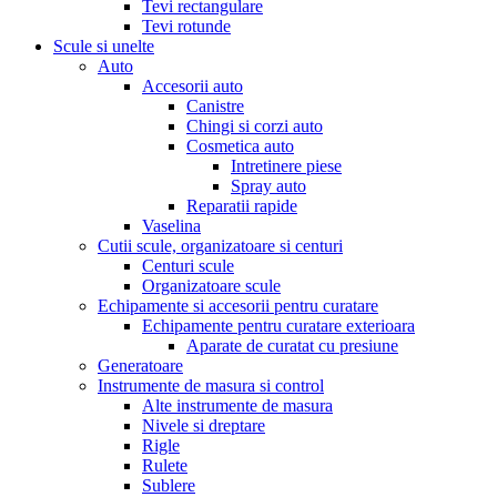
Tevi rectangulare
Tevi rotunde
Scule si unelte
Auto
Accesorii auto
Canistre
Chingi si corzi auto
Cosmetica auto
Intretinere piese
Spray auto
Reparatii rapide
Vaselina
Cutii scule, organizatoare si centuri
Centuri scule
Organizatoare scule
Echipamente si accesorii pentru curatare
Echipamente pentru curatare exterioara
Aparate de curatat cu presiune
Generatoare
Instrumente de masura si control
Alte instrumente de masura
Nivele si dreptare
Rigle
Rulete
Sublere