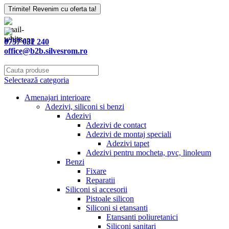
Trimite! Revenim cu oferta ta!
0757 031 240
office@b2b.silvesrom.ro
Selectează categoria
Amenajari interioare
Adezivi, siliconi si benzi
Adezivi
Adezivi de contact
Adezivi de montaj speciali
Adezivi tapet
Adezivi pentru mocheta, pvc, linoleum
Benzi
Fixare
Reparatii
Siliconi si accesorii
Pistoale silicon
Siliconi si etansanti
Etansanti poliuretanici
Siliconi sanitari