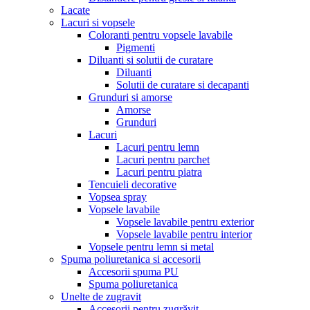
Lacate
Lacuri si vopsele
Coloranti pentru vopsele lavabile
Pigmenti
Diluanti si solutii de curatare
Diluanti
Solutii de curatare si decapanti
Grunduri si amorse
Amorse
Grunduri
Lacuri
Lacuri pentru lemn
Lacuri pentru parchet
Lacuri pentru piatra
Tencuieli decorative
Vopsea spray
Vopsele lavabile
Vopsele lavabile pentru exterior
Vopsele lavabile pentru interior
Vopsele pentru lemn si metal
Spuma poliuretanica si accesorii
Accesorii spuma PU
Spuma poliuretanica
Unelte de zugravit
Accesorii pentru zugrăvit