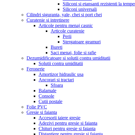
Siliconi si etansanti rezistenti la tempe
Siliconi universali
Cilindri siguranta, yale, chei si port chei
Curatenie si intretinere
Articole pentru menaj casnic
Articole curatenie
Perii
Stergatoare geamuri
Bureti
Saci menaj, folie si rafie
Dezumidificatoare si solutii contra umiditatii
Solutii contra umiditatii
Feronerie
Amortizor hidraulic usa
Ancorari si tractari
Sfoara
Balamale
Console
Cutii postale
Folie PVC
Gresie si faianta
Accesorii taiere gresie
Adezivi pentru gresie si faianta
Chituri pentru gresie si faianta
Distantiere pentru gresie si faianta