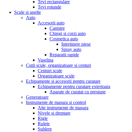
Tevi rectangulare
Tevi rotunde
Scule si unelte
Auto
Accesorii auto
Canistre
Chingi si corzi auto
Cosmetica auto
Intretinere piese
Spray auto
Reparatii rapide
Vaselina
Cutii scule, organizatoare si centuri
Centuri scule
Organizatoare scule
Echipamente si accesorii pentru curatare
Echipamente pentru curatare exterioara
Aparate de curatat cu presiune
Generatoare
Instrumente de masura si control
Alte instrumente de masura
Nivele si dreptare
Rigle
Rulete
Sublere