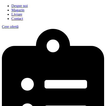
Despre noi
Magazin
Livrare
Contact
Cere ofertă