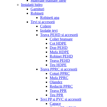
Materiale etansare filete
Instalatii hidro
Garnituri
Robineti
Robineti apa
Tevi si accesorii
Coliere
Izolatie tevi
Teava PEHD si accesorii
Colier bransare
Cot HDPE
Dop PEHD
Mufa HDPE
Robinet PEHD
Teava PEHD
Teu HDPE
Teava PPRC si accesorii
Coturi PPRC
Mufa PPRC
Olandez
Reductii PPRC
Teava PPR
Teu PPR
Tevi PP si PVC si accesorii
Capace