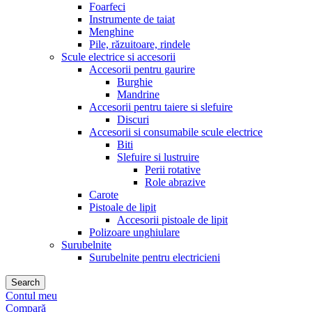
Foarfeci
Instrumente de taiat
Menghine
Pile, răzuitoare, rindele
Scule electrice si accesorii
Accesorii pentru gaurire
Burghie
Mandrine
Accesorii pentru taiere si slefuire
Discuri
Accesorii si consumabile scule electrice
Biti
Slefuire si lustruire
Perii rotative
Role abrazive
Carote
Pistoale de lipit
Accesorii pistoale de lipit
Polizoare unghiulare
Surubelnite
Surubelnite pentru electricieni
Search
Contul meu
Compară