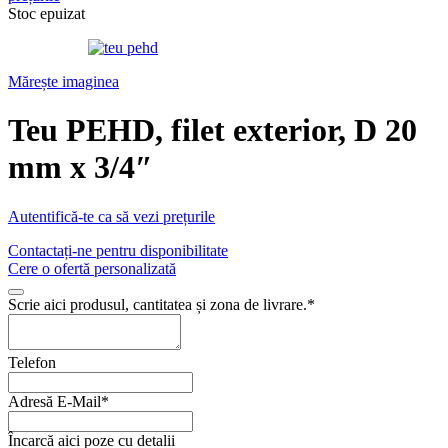
Stoc epuizat
Mărește imaginea
Teu PEHD, filet exterior, D 20
mm x 3/4″
Autentifică-te ca să vezi prețurile
Contactați-ne pentru disponibilitate
Cere o ofertă personalizată
Your
Scrie aici produsul, cantitatea și zona de livrare.
*
Website
*
Telefon
Adresă E-Mail
*
Încarcă aici poze cu detalii