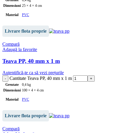
Greutate
0,4 kg
Dimensiuni
25 × 4 × 4 cm
Material
PVC
Lungime
0.25 m
Livrare flota proprie
Grosime
1.80 mm
Compară
Adaugă la favorite
Culoare
gri
Teava PP, 40 mm x 1 m
Autentifică-te ca să vezi prețurile
Cantitate Teava PP, 40 mm x 1 m
Greutate
0,4 kg
Dimensiuni
100 × 4 × 4 cm
Material
PVC
Lungime
1 m
Livrare flota proprie
Grosime
1.80 mm
Compară