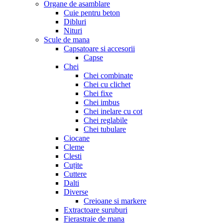
Organe de asamblare
Cuie pentru beton
Dibluri
Nituri
Scule de mana
Capsatoare si accesorii
Capse
Chei
Chei combinate
Chei cu clichet
Chei fixe
Chei imbus
Chei inelare cu cot
Chei reglabile
Chei tubulare
Ciocane
Cleme
Clesti
Cuțite
Cuttere
Dalti
Diverse
Creioane si markere
Extractoare suruburi
Fierastraie de mana