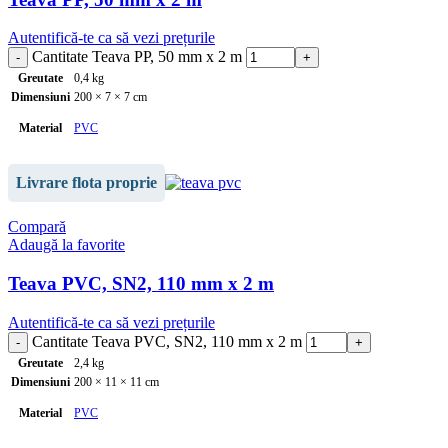
Autentifică-te ca să vezi prețurile
Cantitate Teava PP, 50 mm x 2 m
Greutate
0,4 kg
Dimensiuni
200 × 7 × 7 cm
Material
PVC
Lungime
2 m
Livrare flota proprie
Grosime
1.80 mm
Compară
Adaugă la favorite
Culoare
gri
Teava PVC, SN2, 110 mm x 2 m
Autentifică-te ca să vezi prețurile
Cantitate Teava PVC, SN2, 110 mm x 2 m
Greutate
2,4 kg
Dimensiuni
200 × 11 × 11 cm
Material
PVC