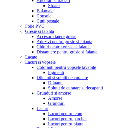
Ancorari si tractari
Sfoara
Balamale
Console
Cutii postale
Folie PVC
Gresie si faianta
Accesorii taiere gresie
Adezivi pentru gresie si faianta
Chituri pentru gresie si faianta
Distantiere pentru gresie si faianta
Lacate
Lacuri si vopsele
Coloranti pentru vopsele lavabile
Pigmenti
Diluanti si solutii de curatare
Diluanti
Solutii de curatare si decapanti
Grunduri si amorse
Amorse
Grunduri
Lacuri
Lacuri pentru lemn
Lacuri pentru parchet
Lacuri pentru piatra