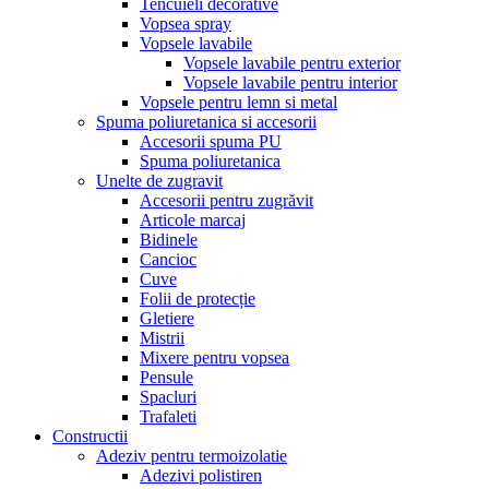
Tencuieli decorative
Vopsea spray
Vopsele lavabile
Vopsele lavabile pentru exterior
Vopsele lavabile pentru interior
Vopsele pentru lemn si metal
Spuma poliuretanica si accesorii
Accesorii spuma PU
Spuma poliuretanica
Unelte de zugravit
Accesorii pentru zugrăvit
Articole marcaj
Bidinele
Cancioc
Cuve
Folii de protecție
Gletiere
Mistrii
Mixere pentru vopsea
Pensule
Spacluri
Trafaleti
Constructii
Adeziv pentru termoizolatie
Adezivi polistiren