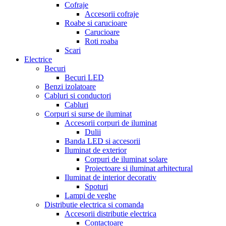
Cofraje
Accesorii cofraje
Roabe si carucioare
Carucioare
Roti roaba
Scari
Electrice
Becuri
Becuri LED
Benzi izolatoare
Cabluri si conductori
Cabluri
Corpuri si surse de iluminat
Accesorii corpuri de iluminat
Dulii
Banda LED si accesorii
Iluminat de exterior
Corpuri de iluminat solare
Proiectoare si iluminat arhitectural
Iluminat de interior decorativ
Spoturi
Lampi de veghe
Distributie electrica si comanda
Accesorii distributie electrica
Contactoare