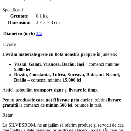
Specificații
Greutate
0,1 kg
Dimensiuni
3 × 3 × 3 cm
Diametru (inch)
3/4
Livrare
Livrăm materiale grele cu flota noastră proprie
în județele:
Vaslui, Galați, Vrancea, Bacău, Iași
– comenzi minime
5.000 lei
Buzău, Constanța, Tulcea, Suceava, Botoșani, Neamț,
Brăila
– comenzi minime
15.000 lei
Astfel, asigurăm
transport sigur
și
livrare la timp
.
Pentru
produsele care pot fi livrate prin curier
, oferim
livrare
gratuită
la comenzi de
minim 500 lei
, oriunde în țară.
Retur
La SILVESROM, ne angajăm să oferim produse și servicii de cea
mai înaltă calitate partenerilor noștri de afaceri. În cazul în care nu