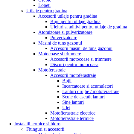
Lopeti
Utilaje pentru gradina
Accesorii utilaje pentru gradina
Bujii pentru utilaje gradina
Uleiuri si aditivi pentru utilaje de gradina
Atomizoare si pulverizatoare
Pulverizatoare
Masini de tuns gazonul
Accesorii masini de tuns gazonul
Motocoase si trimmere
Accesorii motocoase si trimmere
Discuri pentru motocoasa
Motoferastraie
Accesorii motoferastraie
Bujii
Incarcatoare si acumulatori
Lanturi drujbe / motoferastraie
Scule de ascutit lanturi
Sine lanturi
Ulei
Motofierastraie electrice
Motofierastraie termice
Instalatii termice si hidro
Fitinguri si accesorii