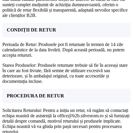
sunteți complet mulțumit de achiziția dumneavoastră, oferim o
politică de retur flexibilă și transparentă, adaptată nevoilor specifice
ale clienților B2B.
CONDIȚII DE RETUR
Perioada de Retur: Produsele pot fi returnate în termen de 14 zile
calendaristice de la data livrării. După această perioadă, nu putem
accepta retururi.
Starea Produselor: Produsele returnate trebuie să fie în aceeași stare
în care au fost livrate, fără semne de utilizare excesivă sau
deteriorare, și în ambalajul original, cu toate accesoriile și
documentația incluse.
PROCEDURA DE RETUR
Solicitarea Returului: Pentru a iniția un retur, vă rugăm să contactați
echipa noastră de asistență la office@b2b.silvesrom.ro și să furnizați
detalii despre comandă, motivul returului și produsele implicate.
Echipa noastră vă va ghida prin pașii necesari pentru procesarea
returului.