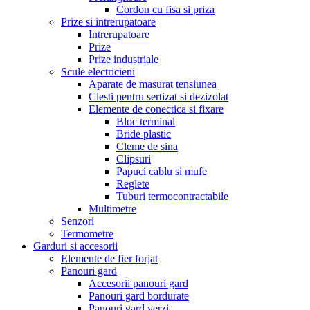
Cordon cu fisa si priza
Prize si intrerupatoare
Intrerupatoare
Prize
Prize industriale
Scule electricieni
Aparate de masurat tensiunea
Clesti pentru sertizat si dezizolat
Elemente de conectica si fixare
Bloc terminal
Bride plastic
Cleme de sina
Clipsuri
Papuci cablu si mufe
Reglete
Tuburi termocontractabile
Multimetre
Senzori
Termometre
Garduri si accesorii
Elemente de fier forjat
Panouri gard
Accesorii panouri gard
Panouri gard bordurate
Panouri gard verzi