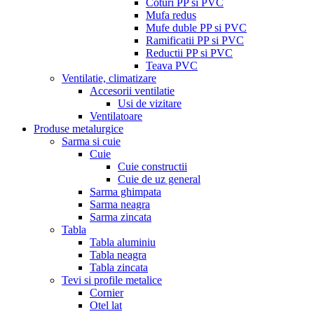
Coturi PP si PVC
Mufa redus
Mufe duble PP si PVC
Ramificatii PP si PVC
Reductii PP si PVC
Teava PVC
Ventilatie, climatizare
Accesorii ventilatie
Usi de vizitare
Ventilatoare
Produse metalurgice
Sarma si cuie
Cuie
Cuie constructii
Cuie de uz general
Sarma ghimpata
Sarma neagra
Sarma zincata
Tabla
Tabla aluminiu
Tabla neagra
Tabla zincata
Tevi si profile metalice
Cornier
Otel lat