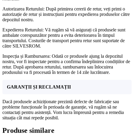
Autorizarea Returului: După primirea cererii de retur, veți primi o
autorizație de retur și instrucțiuni pentru expedierea produselor către
depozitul nostru.
Expedierea Returului: Vă rugăm să vă asigurați că produsele sunt
ambalate corespunzător pentru a evita deteriorarea în timpul
transportului. Costurile de transport pentru retur sunt suportate de
către SILVESROM.
Inspecția și Rambursarea: Odată ce produsele ajung la depozitul
nostru, vor fi inspectate pentru a confirma îndeplinirea condițiilor de
retur. După aprobarea returului, rambursarea sau înlocuirea
produsului va fi procesată în termen de 14 zile lucrătoare.
GARANȚII ȘI RECLAMAȚII
Dacă produsele achiziționate prezintă defecte de fabricație sau
probleme funcționale în perioada de garanție, vă rugăm să ne
contactați pentru asistență. Vom lucra împreună pentru a remedia
situația cât mai repede posibil.
Produse similare