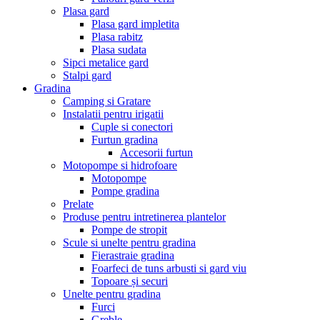
Plasa gard
Plasa gard impletita
Plasa rabitz
Plasa sudata
Sipci metalice gard
Stalpi gard
Gradina
Camping si Gratare
Instalatii pentru irigatii
Cuple si conectori
Furtun gradina
Accesorii furtun
Motopompe si hidrofoare
Motopompe
Pompe gradina
Prelate
Produse pentru intretinerea plantelor
Pompe de stropit
Scule si unelte pentru gradina
Fierastraie gradina
Foarfeci de tuns arbusti si gard viu
Topoare și securi
Unelte pentru gradina
Furci
Greble