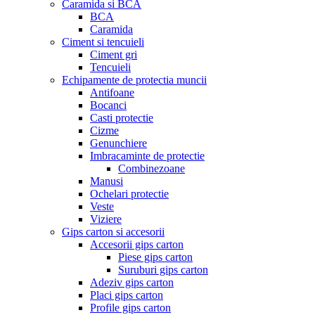
Caramida si BCA
BCA
Caramida
Ciment si tencuieli
Ciment gri
Tencuieli
Echipamente de protectia muncii
Antifoane
Bocanci
Casti protectie
Cizme
Genunchiere
Imbracaminte de protectie
Combinezoane
Manusi
Ochelari protectie
Veste
Viziere
Gips carton si accesorii
Accesorii gips carton
Piese gips carton
Suruburi gips carton
Adeziv gips carton
Placi gips carton
Profile gips carton