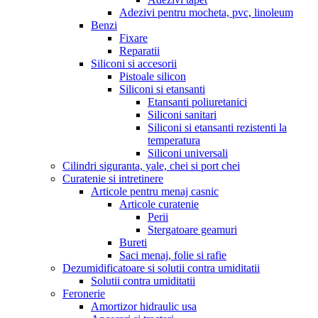
Adezivi pentru mocheta, pvc, linoleum
Benzi
Fixare
Reparatii
Siliconi si accesorii
Pistoale silicon
Siliconi si etansanti
Etansanti poliuretanici
Siliconi sanitari
Siliconi si etansanti rezistenti la
temperatura
Siliconi universali
Cilindri siguranta, yale, chei si port chei
Curatenie si intretinere
Articole pentru menaj casnic
Articole curatenie
Perii
Stergatoare geamuri
Bureti
Saci menaj, folie si rafie
Dezumidificatoare si solutii contra umiditatii
Solutii contra umiditatii
Feronerie
Amortizor hidraulic usa