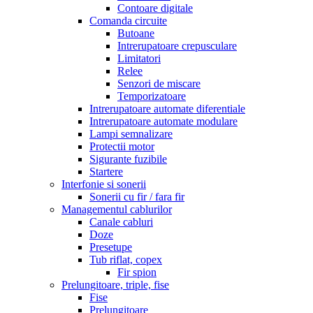
Contoare digitale
Comanda circuite
Butoane
Intrerupatoare crepusculare
Limitatori
Relee
Senzori de miscare
Temporizatoare
Intrerupatoare automate diferentiale
Intrerupatoare automate modulare
Lampi semnalizare
Protectii motor
Sigurante fuzibile
Startere
Interfonie si sonerii
Sonerii cu fir / fara fir
Managementul cablurilor
Canale cabluri
Doze
Presetupe
Tub riflat, copex
Fir spion
Prelungitoare, triple, fise
Fise
Prelungitoare