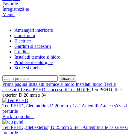
Favorite
Înregistreză-te
Meniu
Amenajari interioare
Constructii
Electrice
Garduri si accesorii
Gradina
Instalatii termice si hidro
Produse metalurgice
Scule si unelte
Search
Prima pagină
Instalatii termice si hidro
Instalatii hidro
Tevi si
accesorii
Teava PEHD si accesorii
Teu HDPE
Teu PEHD, filet
exterior, D 20 mm x 3/4″
Teu PEHD, filet interior, D 20 mm x 1/2"
Autentifică-te ca să vezi
prețurile
Back to products
Teu PEHD, filet exterior, D 25 mm x 3/4"
Autentifică-te ca să vezi
prețurile