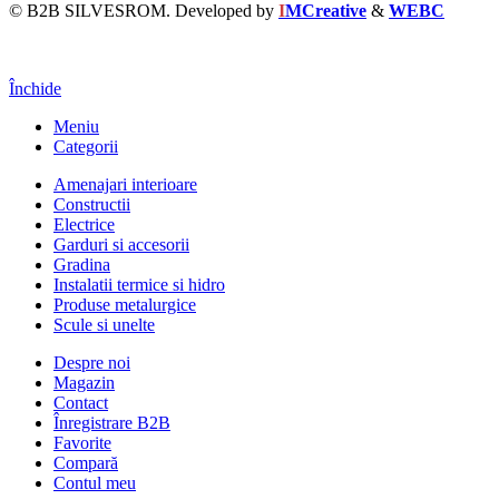
© B2B SILVESROM. Developed by
I
MCreative
&
WEBC
Închide
Meniu
Categorii
Amenajari interioare
Constructii
Electrice
Garduri si accesorii
Gradina
Instalatii termice si hidro
Produse metalurgice
Scule si unelte
Despre noi
Magazin
Contact
Înregistrare B2B
Favorite
Compară
Contul meu