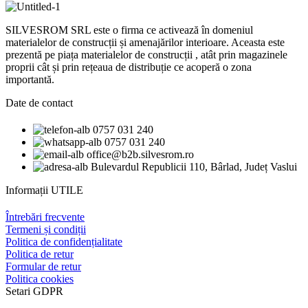
Lungime
2 m
SILVESROM SRL este o firma ce activează în domeniul
Grosime
2.2 mm
materialelor de construcții și amenajărilor interioare. Aceasta este
prezentă pe piața materialelor de construcții , atât prin magazinele
Culoare
oranj
proprii cât și prin rețeaua de distribuție ce acoperă o zona
importantă.
Date de contact
0757 031 240
0757 031 240
office@b2b.silvesrom.ro
Bulevardul Republicii 110, Bârlad, Județ Vaslui
Informații UTILE
Întrebări frecvente
Termeni și condiții
Politica de confidențialitate
Politica de retur
Formular de retur
Politica cookies
Setari GDPR