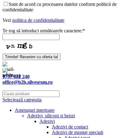
Your
Sunt de acord cu procesarea datelor conform politicii de
Website
*
confidentialitate
Vezi
politica de confidentialitate
Te rog să introduci următoarele caractere:
*
Trimite! Revenim cu oferta ta!
0757 031 240
office@b2b.silvesrom.ro
Selectează categoria
Amenajari interioare
Adezivi, siliconi si benzi
Adezivi
Adezivi de contact
Adezivi de montaj speciali
Adezivi tapet