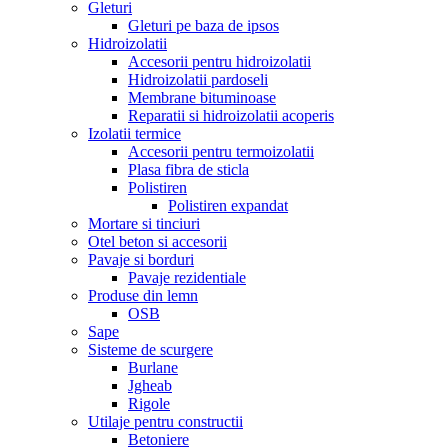
Gleturi
Gleturi pe baza de ipsos
Hidroizolatii
Accesorii pentru hidroizolatii
Hidroizolatii pardoseli
Membrane bituminoase
Reparatii si hidroizolatii acoperis
Izolatii termice
Accesorii pentru termoizolatii
Plasa fibra de sticla
Polistiren
Polistiren expandat
Mortare si tinciuri
Otel beton si accesorii
Pavaje si borduri
Pavaje rezidentiale
Produse din lemn
OSB
Sape
Sisteme de scurgere
Burlane
Jgheab
Rigole
Utilaje pentru constructii
Betoniere