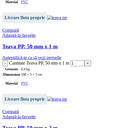
Material
PVC
Lungime
0.5 m
Livrare flota proprie
Grosime
1.80 mm
Compară
Adaugă la favorite
Culoare
gri
Teava PP, 50 mm x 1 m
Autentifică-te ca să vezi prețurile
Cantitate Teava PP, 50 mm x 1 m
Greutate
0,4 kg
Dimensiuni
100 × 5 × 5 cm
Material
PVC
Lungime
1 m
Livrare flota proprie
Grosime
1.80 mm
Compară
Adaugă la favorite
Culoare
gri
Teava PP, 50 mm x 2 m