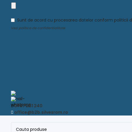
Sunt de acord cu procesarea datelor conform politicii d
Vezi
politica de confidentialitate
Phone
Number
*
0757 031 240
office@b2b.silvesrom.ro