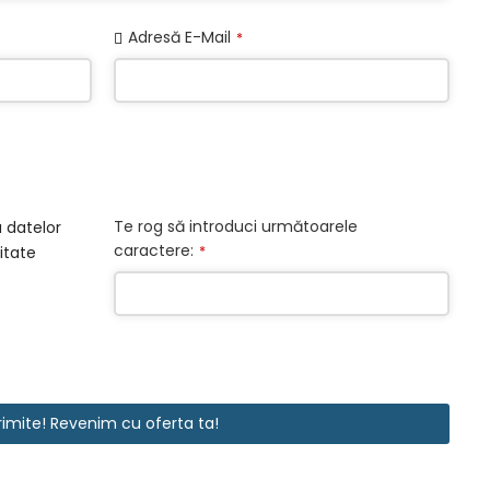
Adresă E-Mail
*
Te rog să introduci următoarele
 datelor
caractere:
*
itate
rimite! Revenim cu oferta ta!