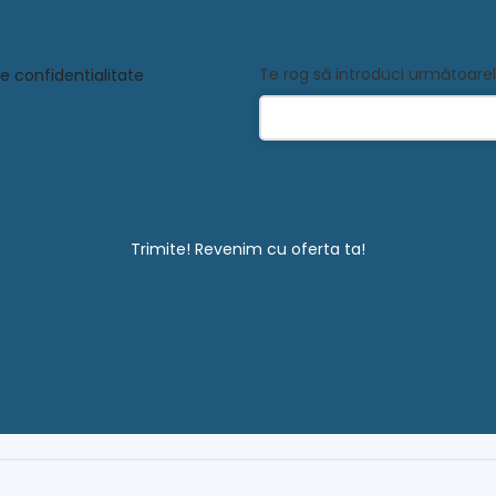
Te rog să introduci următoare
e confidentialitate
Trimite! Revenim cu oferta ta!