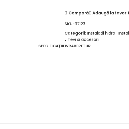
Compară
Adaugă la favori
SKU:
92123
Categorii:
Instalatii hidro
,
Insta
,
Tevi si accesorii
SPECIFICAȚII
LIVRARE
RETUR