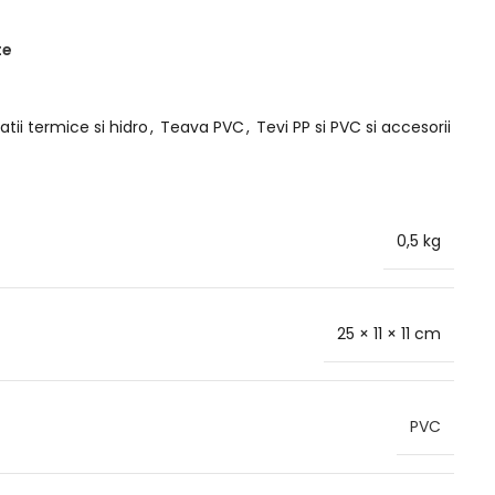
te
latii termice si hidro
,
Teava PVC
,
Tevi PP si PVC si accesorii
0,5 kg
25 × 11 × 11 cm
PVC