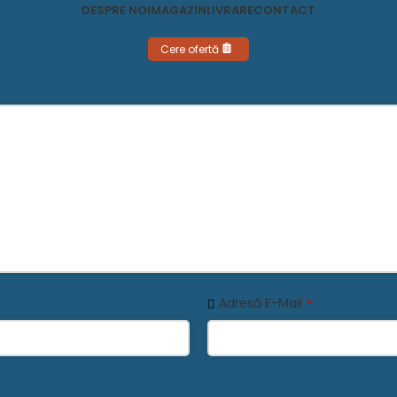
DESPRE NOI
MAGAZIN
LIVRARE
CONTACT
Cere ofertă
Adresă E-Mail
*