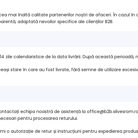
ea mai înaltă calitate partenerilor noștri de afaceri. În cazul în
arentă, adaptată nevoilor specifice ale clienților B2B.
14 zile calendaristice de la data livrării. După această perioadă,
ași stare în care au fost livrate, fără semne de utilizare excesiv
 contactați echipa noastră de asistență la office@b2b.silvesrom.ro 
necesari pentru procesarea returului.
rimi o autorizație de retur și instrucțiuni pentru expedierea produ