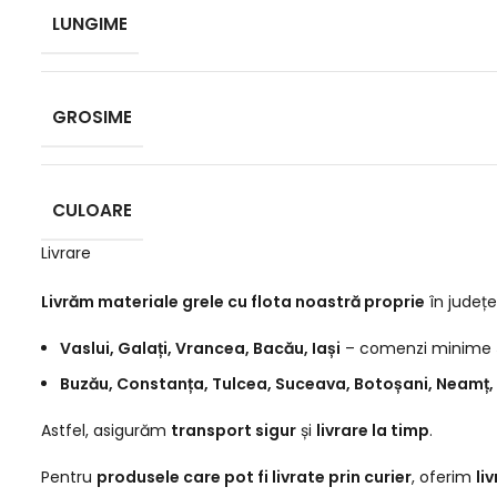
LUNGIME
GROSIME
CULOARE
Livrare
Livrăm materiale grele cu flota noastră proprie
în județe
Vaslui, Galați, Vrancea, Bacău, Iași
– comenzi minime
Buzău, Constanța, Tulcea, Suceava, Botoșani, Neamț, 
Astfel, asigurăm
transport sigur
și
livrare la timp
.
Pentru
produsele care pot fi livrate prin curier
, oferim
li