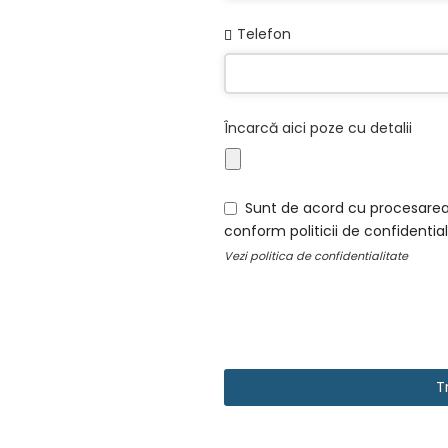
Telefon
Business
Încarcă aici poze cu detalii
Email
*
Sunt de acord cu procesarea
conform politicii de confidential
Vezi
politica de confidentialitate
T