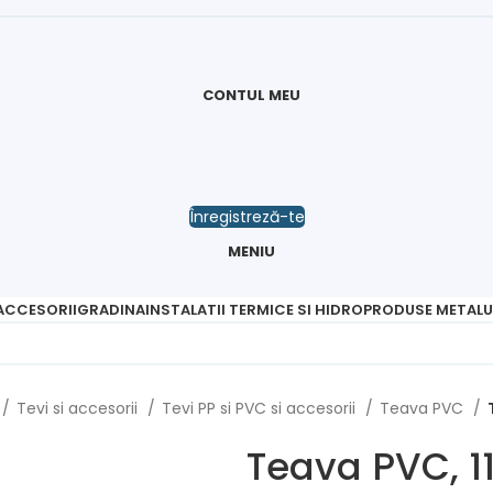
CONTUL MEU
Înregistreză-te
MENIU
 ACCESORII
GRADINA
INSTALATII TERMICE SI HIDRO
PRODUSE METALU
Tevi si accesorii
Tevi PP si PVC si accesorii
Teava PVC
Teava PVC, 1