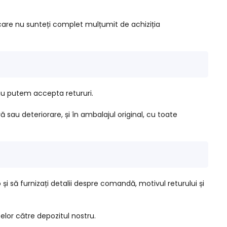
 care nu sunteți complet mulțumit de achiziția
 nu putem accepta retururi.
ă sau deteriorare, și în ambalajul original, cu toate
și să furnizați detalii despre comandă, motivul returului și
selor către depozitul nostru.