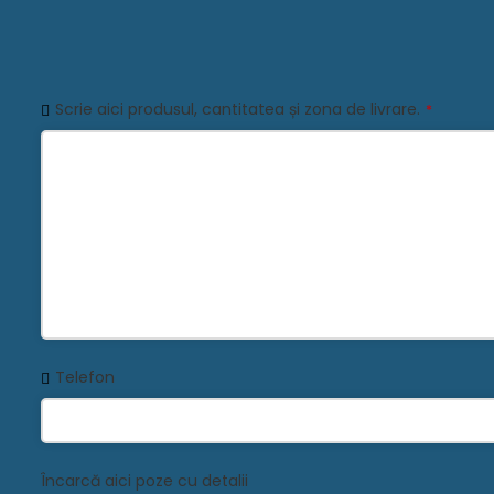
Scrie aici produsul, cantitatea și zona de livrare.
*
Telefon
Încarcă aici poze cu detalii